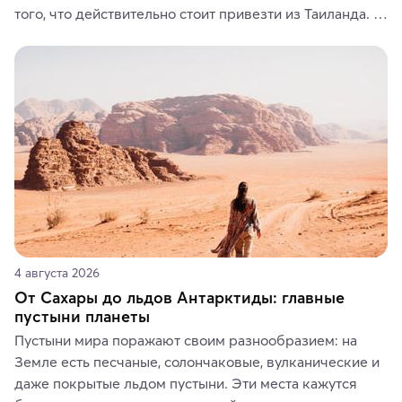
того, что действительно стоит привезти из Таиланда. 
Вы можете выбрать сладости, фрукты, косметические 
средства, одежду, украшения, предметы интерьера 
или сувениры, а мы расскажем, чем они интересны и 
где их купить.
4 августа 2026
От Сахары до льдов Антарктиды: главные
пустыни планеты
Пустыни мира поражают своим разнообразием: на 
Земле есть песчаные, солончаковые, вулканические и 
даже покрытые льдом пустыни. Эти места кажутся 