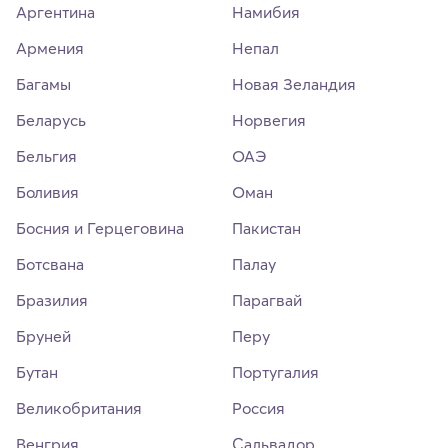
Аргентина
Намибия
Армения
Непал
Багамы
Новая Зеландия
Беларусь
Норвегия
Бельгия
ОАЭ
Боливия
Оман
Босния и Герцеговина
Пакистан
Ботсвана
Палау
Бразилия
Парагвай
Бруней
Перу
Бутан
Португалия
Великобритания
Россия
Венгрия
Сальвадор