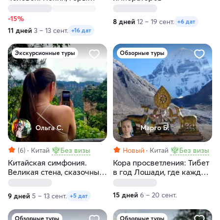
Аватара, Великая стена,
Шанхай, Терракотовая
-15%
8 дней
12 – 19 сент.
+6 дат
армия
11 дней
3 – 13 сент.
+16 дат
Экскурсионные туры
Обзорные туры
Ольга С.
Марго Б.
(6)
Китай
Без визы
Новый
Китай
Без визы
Китайская симфония.
Кора просветления: Тибет
Великая стена, сказочные
в год Лошади, где каждый
горы, парки развлечений
шаг равен тринадцати
и мегаполисы
15 дней
6 – 20 сент.
9 дней
5 – 13 сент.
+5 дат
Обзорные туры
Обзорные туры