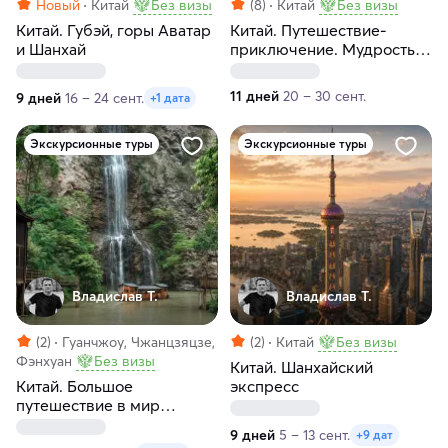
Новый
Китай
Без визы
(8)
Китай
Без визы
Китай. Губэй, горы Аватар
Китай. Путешествие-
и Шанхай
приключение. Мудрость
веков
11 дней
20 – 30 сент.
9 дней
16 – 24 сент.
+1 дата
Экскурсионные туры
Экскурсионные туры
Владислав Т.
Владислав Т.
(2)
Гуанчжоу, Чжанцзяцзе,
(2)
Китай
Без визы
Фэнхуан
Без визы
Китай. Шанхайский
Китай. Большое
экспресс
путешествие в мир
Аватара!
9 дней
5 – 13 сент.
+9 дат