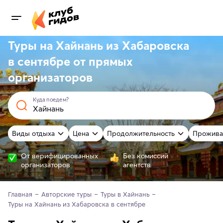
Туры на Хайнань из Хабаровска
в сентябре от
прямых
организаторов
Куда поедем?
Виды отдыха
Цена
Продолжительность
Прожива
От верифицированных
Без комиссий
организаторов
агентств
Главная
Авторские туры
Туры в Хайнань
Туры на Хайнань из Хабаровска в сентябре