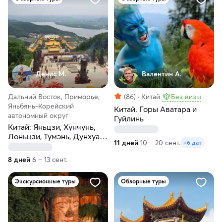
Денис М.
Валентин А.
Дальний Восток, Приморье,
(86)
Китай
Без визы
Яньбянь-Корейский
Китай. Горы Аватара и
автономный округ
Гуйлинь
Китай: Яньцзи, Хунчунь,
Лоньцзи, Тумэнь, Дунхуа и
11 дней
10 – 20 сент.
+6 дат
Владивосток.
Наслаждаемся настоящей
8 дней
6 – 13 сент.
Азией!
Экскурсионные туры
Обзорные туры