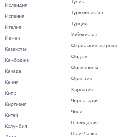
Тунис
Исландия
Туркменистан
Испания
Турция
Италия
Узбекистан
Йемен
Фарерские острова
Казахстан
Фиджи
Камбоджа
Филиппины
Канада
Франция
Кения
Хорватия
Кипр
Черногория
Киргизия
Чили
Китай
Швейцария
Колумбия
Шри-Ланка