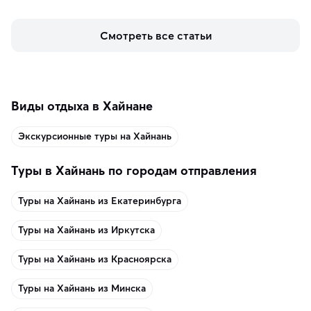
кофе, специй и сладостей до мозаичных ламп, 
керамики и изделий из кожи на турецких рынках и в 
Смотреть все статьи
аутентичных лавках — в подарок близким или себе на 
память о путешествии.
Виды отдыха в Хайнане
Экскурсионные туры на Хайнань
Туры в Хайнань по городам отправления
Туры на Хайнань из Екатеринбурга
Туры на Хайнань из Иркутска
Туры на Хайнань из Красноярска
Туры на Хайнань из Минска