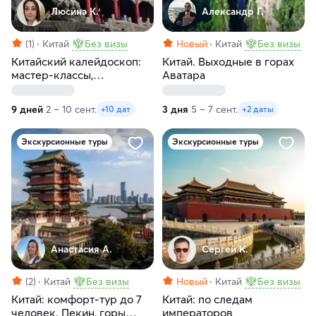
Люсинэ К.
Александр Г.
(1)
Китай
Без визы
Новый
Китай
Без визы
Китайский калейдоскоп:
Китай. Выходные в горах
мастер-классы,
Аватара
пульсирующие
мегаполисы и внеземные
9 дней
2 – 10 сент.
3 дня
5 – 7 сент.
+10 дат
+2 даты
пейзажи
Экскурсионные туры
Экскурсионные туры
Анастасия А.
Сергей К.
(2)
Китай
Без визы
Новый
Китай
Без визы
Китай: комфорт-тур до 7
Китай: по следам
человек. Пекин, горы
императоров