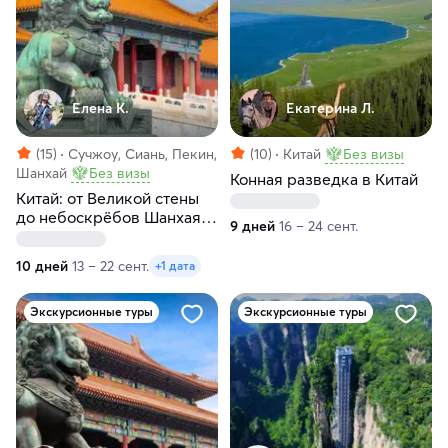
Елена К.
Екатерина Л.
(15)
Сучжоу, Сиань, Пекин,
(10)
Китай
Без визы
Шанхай
Без визы
Конная разведка в Китай
Китай: от Великой стены
до небоскрёбов Шанхая и
9 дней
16 – 24 сент.
гора Хуашань
10 дней
13 – 22 сент.
+1 дата
Экскурсионные туры
Экскурсионные туры