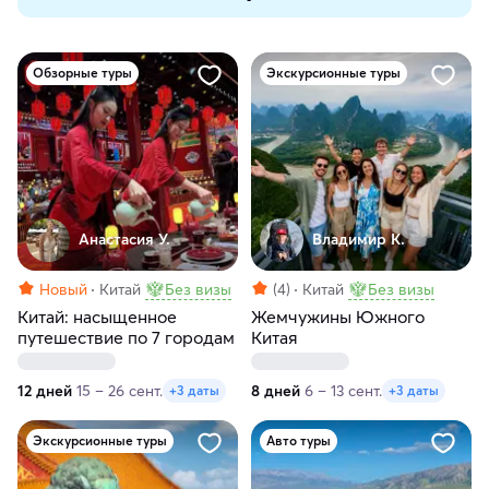
Обзорные туры
Экскурсионные туры
Анастасия У.
Владимир К.
Новый
Китай
Без визы
(4)
Китай
Без визы
Китай: насыщенное
Жемчужины Южного
путешествие по 7 городам
Китая
12 дней
15 – 26 сент.
8 дней
6 – 13 сент.
+3 даты
+3 даты
Экскурсионные туры
Авто туры