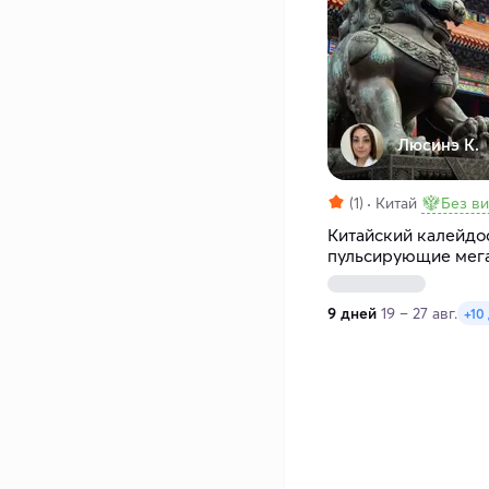
Люсинэ К.
(1)
Китай
Без в
Китайский калейдос
пульсирующие мег
пейзажи
9 дней
19 – 27 авг.
+10