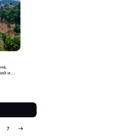
на,
ний и
7