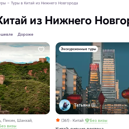
уры
Туры в Китай из Нижнего Новгорода
Китай из Нижнего Новго
ешевле
Дороже
Экскурсионные туры
Татьяна Ш.
, Пекин, Шанхай,
(361)
Китай
Без визы
Без визы
Китай: сияние востока