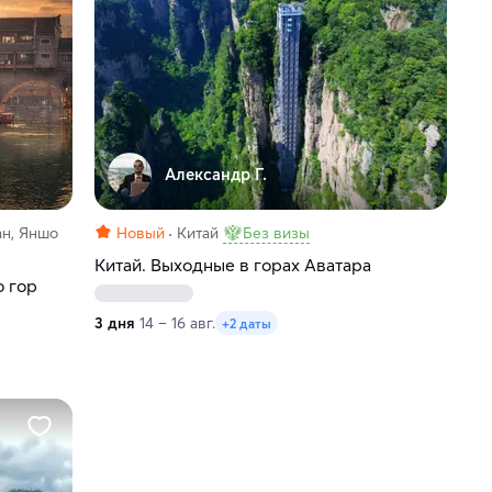
Александр Г.
ан, Яншо
Новый
Китай
Без визы
Китай. Выходные в горах Аватара
о гор
3 дня
14 – 16 авг.
+2 даты