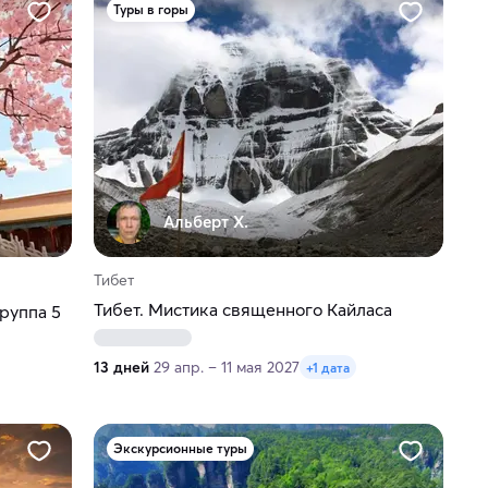
Туры в горы
Альберт Х.
Тибет
Тибет. Мистика священного Кайласа
группа 5
13 дней
29 апр. – 11 мая 2027
+1 дата
Экскурсионные туры