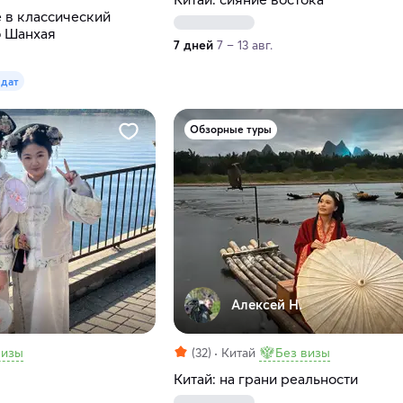
 в классический
о Шанхая
7 дней
7 – 13 авг.
 дат
Обзорные туры
Алексей Н.
визы
(32)
Китай
Без визы
Китай: на грани реальности