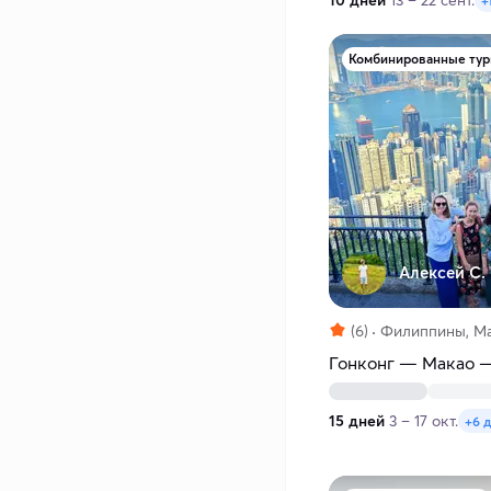
10 дней
13 – 22 сент.
+
Комбинированные ту
Алексей С.
(6)
Филиппины, Ма
Гонконг — Макао 
15 дней
3 – 17 окт.
+6 