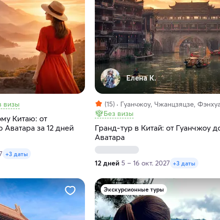
Елена К.
з визы
(15)
Гуанчжоу, Чжанцзяцзе, Фэнху
Без визы
му Китаю: от
 Аватара за 12 дней
Гранд-тур в Китай: от Гуанчжоу д
Аватара
7
+3 даты
12 дней
5 – 16 окт. 2027
+3 даты
Экскурсионные туры