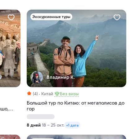
Экскурсионные туры
Владимир К.
(4)
Китай
Без визы
Большой тур по Китаю: от мегаполисов до
ншо,
гор
8 дней
18 – 25 окт.
+1 дата