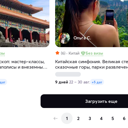
Ольга С.
изы
(6)
Китай
Без визы
коп: мастер-классы,
Китайская симфония. Великая сте
аполисы и внеземные
сказочные горы, парки развлече
мегаполисы
9 дней
22 – 30 авг.
 дат
+5 дат
Загрузить еще
1
2
3
4
5
6