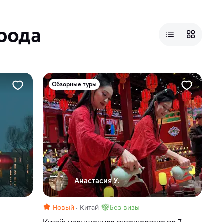
рода
Обзорные туры
Анастасия У.
Новый
Китай
Без визы
Китай: насыщенное путешествие по 7