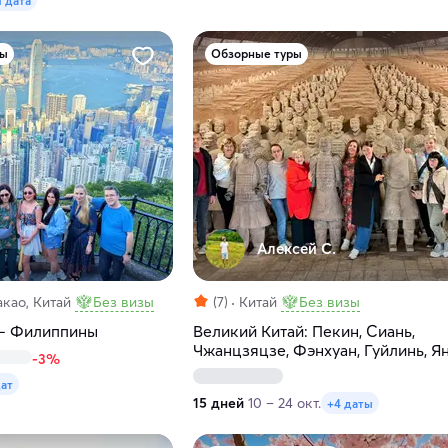
1 дата
ры
Обзорные туры
Алексей С.
као, Китай
Без визы
(7)
Китай
Без визы
— Филиппины
Великий Китай: Пекин, Сиань,
Чжанцзяцзе, Фэнхуан, Гуйлинь, Я
-3%
Хайнань
дат
15 дней
10 – 24 окт.
+4 даты