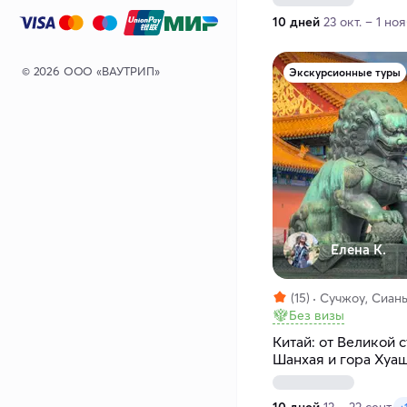
10 дней
23 окт. – 1 ноя
© 2026 ООО «ВАУТРИП»
Экскурсионные туры
Елена К.
(15)
Сучжоу, Сиань
Без визы
Китай: от Великой 
Шанхая и гора Хуа