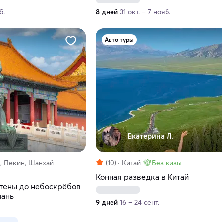
б.
8 дней
31 окт. – 7 нояб.
Авто туры
Екатерина Л.
, Пекин, Шанхай
(10)
Китай
Без визы
Конная разведка в Китай
стены до небоскрёбов
шань
9 дней
16 – 24 сент.