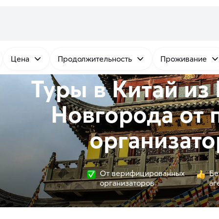
Цена
Продолжительность
Проживание
Туры в Китай из
Новгорода от
организато
От верифицированных
Бе
организаторов
аг