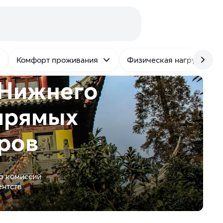
Комфорт проживания
Физическая нагрузка
 Нижнего
прямых
ров
з комиссий
ентств