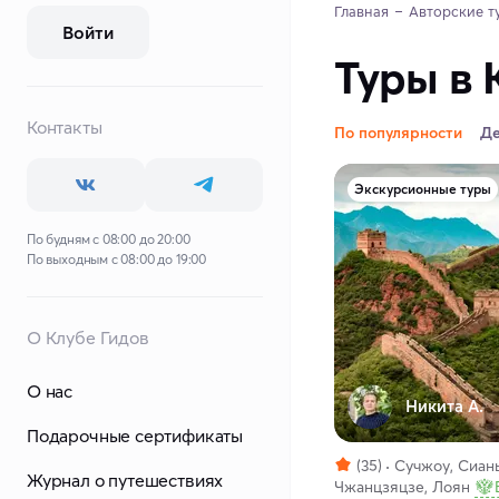
Главная
Авторские т
Войти
Туры в 
Контакты
По популярности
Д
Экскурсионные туры
По будням с 08:00 до 20:00
По выходным с 08:00 до 19:00
О Клубе Гидов
О нас
Никита А.
Подарочные сертификаты
(35)
Сучжоу, Сиань
Журнал о путешествиях
Чжанцзяцзе, Лоян