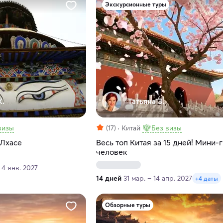
Экскурсионные туры
К.
Татьяна З.
визы
(17)
Китай
Без визы
 Лхасе
Весь топ Китая за 15 дней! Мини-
человек
 4 янв. 2027
14 дней
31 мар. – 14 апр. 2027
+4 даты
Обзорные туры