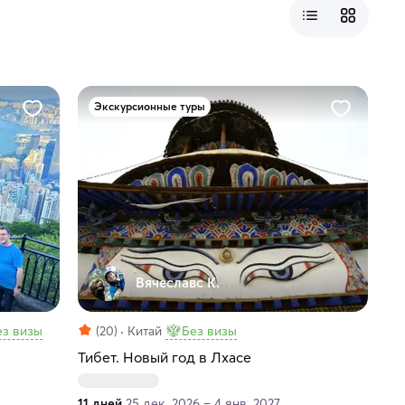
Экскурсионные туры
Вячеславс К.
ез визы
(20)
Китай
Без визы
Тибет. Новый год в Лхасе
11 дней
25 дек. 2026 – 4 янв. 2027