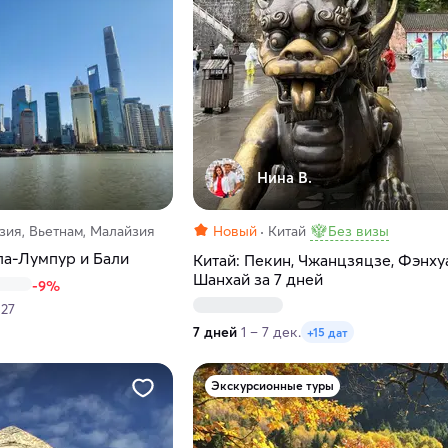
Нина В.
зия, Вьетнам, Малайзия
Новый
Китай
Без визы
ла-Лумпур и Бали
Китай: Пекин, Чжанцзяцзе, Фэнху
Шанхай за 7 дней
-9%
027
7 дней
1 – 7 дек.
+15 дат
Экскурсионные туры