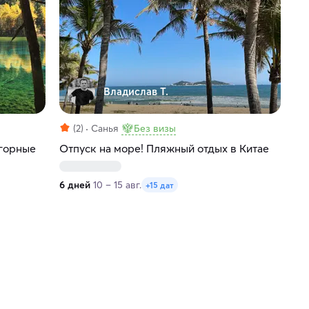
Владислав Т.
(2)
Санья
Без визы
 горные
Отпуск на море! Пляжный отдых в Китае
6 дней
10 – 15 авг.
+15 дат