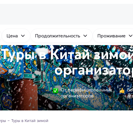
Цена
Продолжительность
Проживание
Туры в Китай зимо
организато
От верифицированных
Бе
организаторов
аг
уры
Туры в Китай зимой