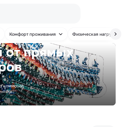
Комфорт проживания
Физическая нагрузка
й от
прямых
ров
з комиссий
ентств