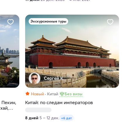
Экскурсионные туры
Сергей К.
Новый
Китай
Без визы
 Пекин,
Китай: по следам императоров
хай,
8 дней
5 – 12 дек.
+6 дат