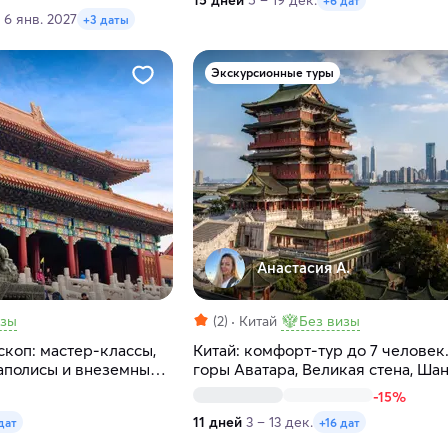
15 дней
5 – 19 дек.
+6 дат
 6 янв. 2027
+3 даты
Экскурсионные туры
Анастасия А.
изы
(2)
Китай
Без визы
коп: мастер-классы,
Китай: комфорт-тур до 7 человек.
аполисы и внеземные
горы Аватара, Великая стена, Шан
Терракотовая армия
-15%
11 дней
3 – 13 дек.
дат
+16 дат