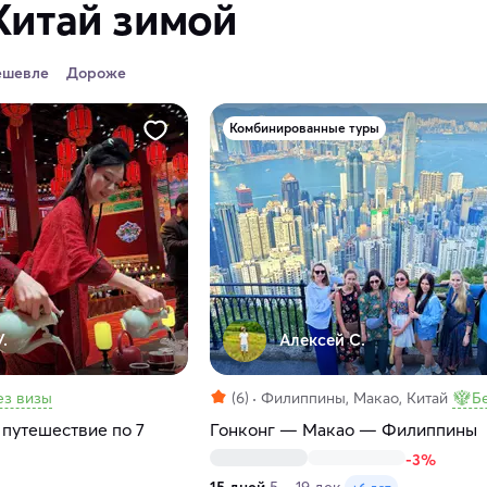
Китай зимой
ешевле
Дороже
Комбинированные туры
.
Алексей С.
ез визы
(6)
Филиппины, Макао, Китай
Б
 путешествие по 7
Гонконг — Макао — Филиппины
-3%