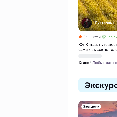
Екатерина 
(9)
Китай
Без в
Юг Китая: путешест
самых высоких тел
деревенских промы
и ремёсел
12 дней
Любые даты с 
Экскурс
Экскурсии