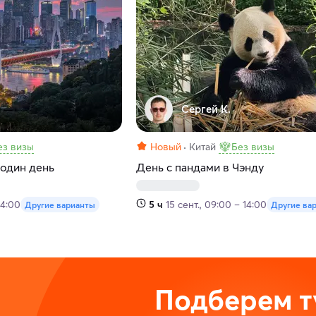
Сергей К.
ез визы
Новый
Китай
Без визы
 один день
День с пандами в Чэнду
14:00
5 ч
15 сент., 09:00 – 14:00
Другие варианты
Другие ва
Подберем т