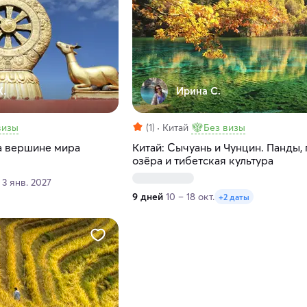
К.
Ирина С.
визы
(1)
Китай
Без визы
на вершине мира
Китай: Сычуань и Чунцин. Панды,
озёра и тибетская культура
 3 янв. 2027
9 дней
10 – 18 окт.
+2 даты