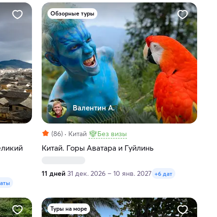
Обзорные туры
Валентин А.
(86)
Китай
Без визы
еликий
Китай. Горы Аватара и Гуйлинь
11 дней
31 дек. 2026 – 10 янв. 2027
+6 дат
даты
Туры на море