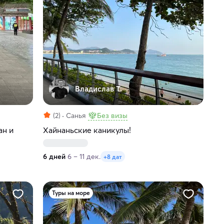
Владислав Т.
(2)
Санья
Без визы
ан и
Хайнаньские каникулы!
6 дней
6 – 11 дек.
+8 дат
Туры на море