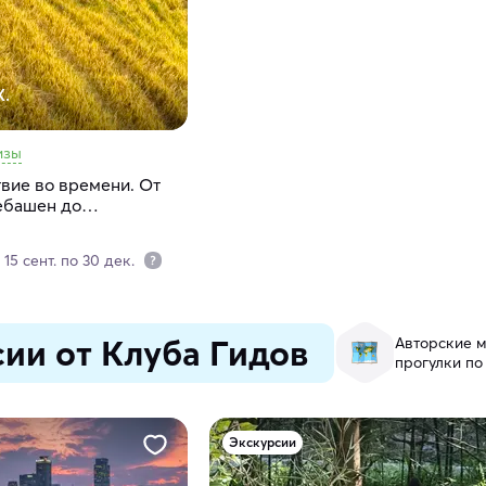
К.
изы
вие во времени. От
ебашен до
слов, тихих плантаций
15 сент. по 30 дек.
ии от Клуба Гидов
Авторские м
прогулки по
Экскурсии