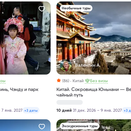
Необычные туры
Валентин А.
изы
(86)
Китай
Без визы
инь, Чэнду и парк
Китай. Cокровища Юньнани — В
чайный путь
 7 янв. 2027
10 дней
31 дек. 2026 – 9 янв. 2027
+3 даты
+3 
Экскурсионные туры