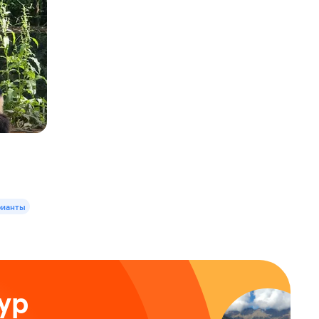
рианты
ур