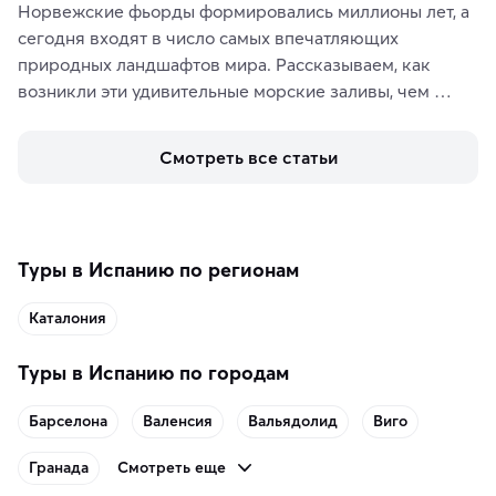
Норвежские фьорды формировались миллионы лет, а 
сегодня входят в число самых впечатляющих 
природных ландшафтов мира. Рассказываем, как 
возникли эти удивительные морские заливы, чем 
знаменит «Король фьордов», где находятся самые 
живописные смотровые площадки и какие точки 
Смотреть все статьи
включить в маршрут по Норвегии.
Туры в Испанию по регионам
Каталония
Туры в Испанию по городам
Барселона
Валенсия
Вальядолид
Виго
Смотреть еще
Гранада