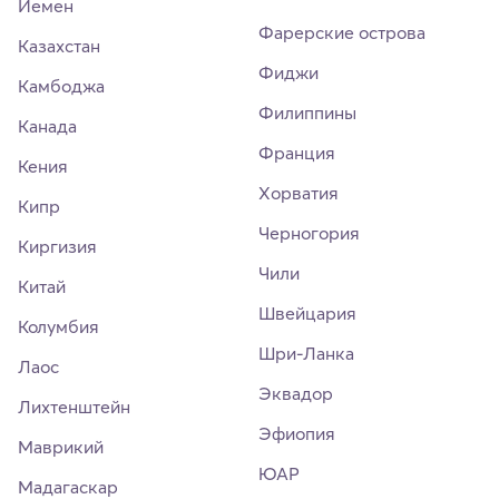
Йемен
Фарерские острова
Казахстан
Фиджи
Камбоджа
Филиппины
Канада
Франция
Кения
Хорватия
Кипр
Черногория
Киргизия
Чили
Китай
Швейцария
Колумбия
Шри-Ланка
Лаос
Эквадор
Лихтенштейн
Эфиопия
Маврикий
ЮАР
Мадагаскар