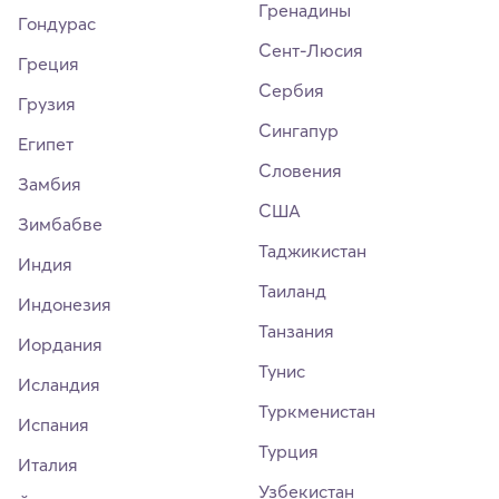
Гренадины
Гондурас
Сент-Люсия
Греция
Сербия
Грузия
Сингапур
Египет
Словения
Замбия
США
Зимбабве
Таджикистан
Индия
Таиланд
Индонезия
Танзания
Иордания
Тунис
Исландия
Туркменистан
Испания
Турция
Италия
Узбекистан