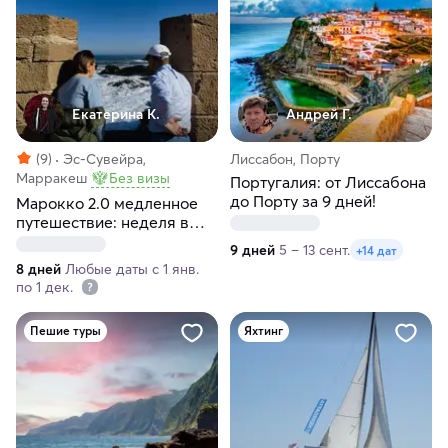
Екатерина К.
Андрей Г.
(9)
Эс-Сувейра,
Лиссабон, Порту
Марракеш
Без визы
Португалия: от Лиссабона
до Порту за 9 дней!
Марокко 2.0 медленное
путешествие: неделя в
Марракеше и Эссуэйре
9 дней
5 – 13 сент.
+14 дат
8 дней
Любые даты с 1 янв.
по 1 дек.
Пешие туры
Яхтинг