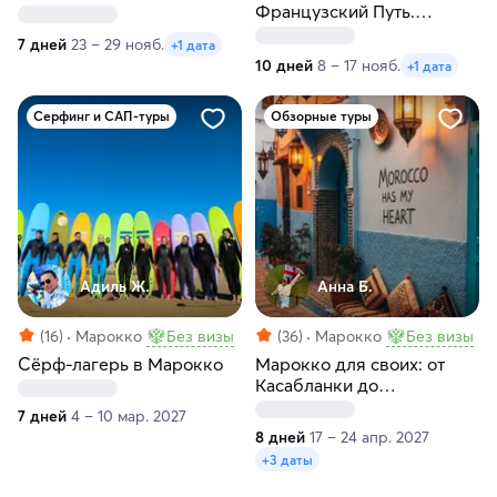
Французский Путь.
Треккинг
7 дней
23 – 29 нояб.
+1 дата
10 дней
8 – 17 нояб.
+1 дата
Серфинг и САП-туры
Обзорные туры
Адиль Ж.
Анна Б.
(16)
Марокко
Без визы
(36)
Марокко
Без визы
Сёрф-лагерь в Марокко
Марокко для своих: от
Касабланки до
Марракеша за 8 дней
7 дней
4 – 10 мар. 2027
8 дней
17 – 24 апр. 2027
+3 даты