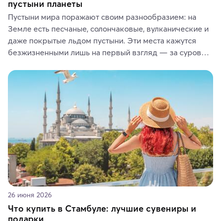
пустыни планеты
Пустыни мира поражают своим разнообразием: на 
Земле есть песчаные, солончаковые, вулканические и 
даже покрытые льдом пустыни. Эти места кажутся 
безжизненными лишь на первый взгляд — за суровой 
красотой скрываются древние культуры, редкие 
животные и маршруты, которые дарят одни из самых 
ярких впечатлений от путешествий.
26 июня 2026
Что купить в Стамбуле: лучшие сувениры и
подарки