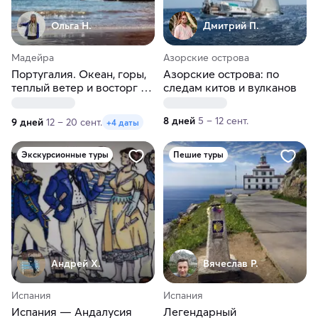
Ольга Н.
Дмитрий П.
Мадейра
Азорские острова
Португалия. Океан, горы,
Азорские острова: по
теплый ветер и восторг —
следам китов и вулканов
тур на остров Мадейра
8 дней
5 – 12 сент.
9 дней
12 – 20 сент.
+4 даты
Экскурсионные туры
Пешие туры
Андрей Х.
Вячеслав Р.
Испания
Испания
Испания — Андалусия
Легендарный