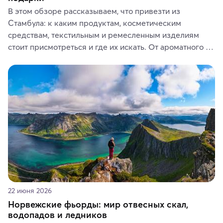
В этом обзоре рассказываем, что привезти из 
Стамбула: к каким продуктам, косметическим 
средствам, текстильным и ремесленным изделиям 
стоит присмотреться и где их искать. От ароматного 
кофе, специй и сладостей до мозаичных ламп, 
керамики и изделий из кожи на турецких рынках и в 
аутентичных лавках — в подарок близким или себе на 
память о путешествии.
22 июня 2026
Норвежские фьорды: мир отвесных скал,
водопадов и ледников