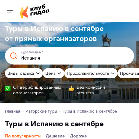
Туры в Испанию в сентябре
от
прямых
организаторов
Куда поедем?
Виды отдыха
Цена
Продолжительность
Прожива
От верифицированных
Без комиссий
организаторов
агентств
Главная
Авторские туры
Туры в Испанию в сентябре
Туры в Испанию в сентябре
По популярности
Дешевле
Дороже