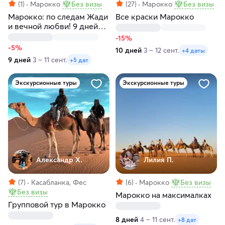
(1)
Марокко
Без визы
(27)
Марокко
Без визы
Марокко: по следам Жади
Все краски Марокко
и вечной любви! 9 дней
чистого Востока
-15%
-5%
10 дней
3 – 12 сент.
+4 даты
9 дней
3 – 11 сент.
+5 дат
Экскурсионные туры
Экскурсионные туры
Александр Х.
Лилия П.
(7)
Касабланка, Фес
(6)
Марокко
Без визы
Без визы
Марокко на максималках
Групповой тур в Марокко
8 дней
4 – 11 сент.
+8 дат