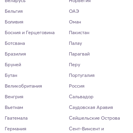
Беларусь
Норвегия
Бельгия
ОАЭ
Боливия
Оман
Босния и Герцеговина
Пакистан
Ботсвана
Палау
Бразилия
Парагвай
Бруней
Перу
Бутан
Португалия
Великобритания
Россия
Венгрия
Сальвадор
Вьетнам
Саудовская Аравия
Гватемала
Сейшельские Острова
Германия
Сент-Винсент и