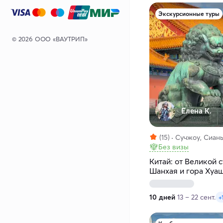
Экскурсионные туры
© 2026 ООО «ВАУТРИП»
Елена К.
(15)
Сучжоу, Сиань
Без визы
Китай: от Великой 
Шанхая и гора Хуа
10 дней
13 – 22 сент.
+