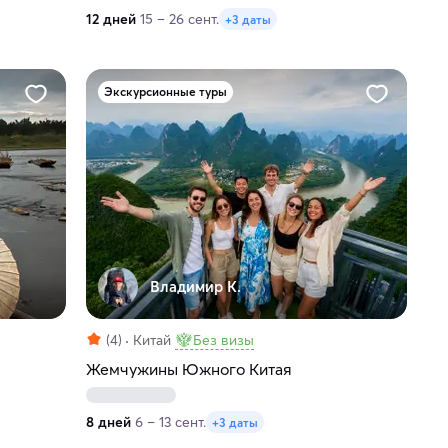
12 дней
15 – 26 сент.
+3 даты
Экскурсионные туры
Владимир К.
(4)
Китай
Без визы
Жемчужины Южного Китая
8 дней
6 – 13 сент.
+3 даты