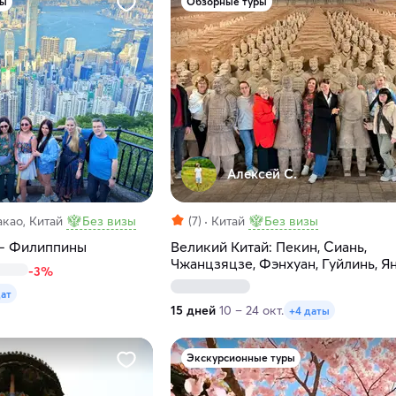
ры
Обзорные туры
Алексей С.
као, Китай
Без визы
(7)
Китай
Без визы
— Филиппины
Великий Китай: Пекин, Сиань,
Чжанцзяцзе, Фэнхуан, Гуйлинь, Я
-3%
Хайнань
дат
15 дней
10 – 24 окт.
+4 даты
Экскурсионные туры