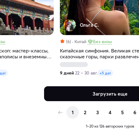
Ольга С.
изы
(6)
Китай
Без визы
коп: мастер-классы,
Китайская симфония. Великая сте
аполисы и внеземные
сказочные горы, парки развлече
мегаполисы
9 дней
22 – 30 авг.
 дат
+5 дат
Загрузить еще
1
2
3
4
5
6
1–20 из 126 авторских туров