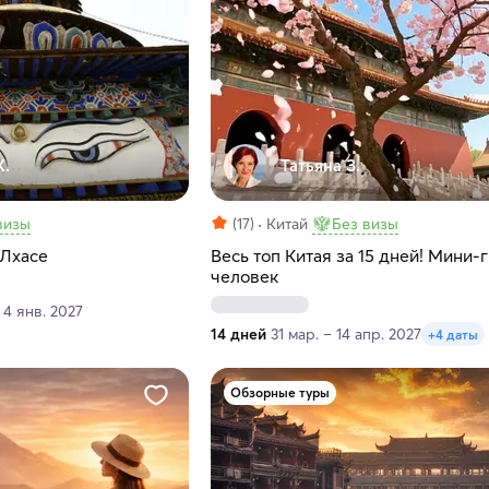
К.
Татьяна З.
визы
(17)
Китай
Без визы
 Лхасе
Весь топ Китая за 15 дней! Мини-
человек
 4 янв. 2027
14 дней
31 мар. – 14 апр. 2027
+4 даты
Обзорные туры