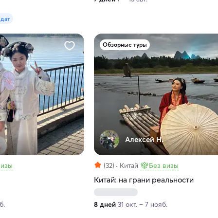
 дат
Обзорные туры
Алексей Н.
визы
(32)
Китай
Без визы
Китай: на грани реальности
б.
8 дней
31 окт. – 7 нояб.