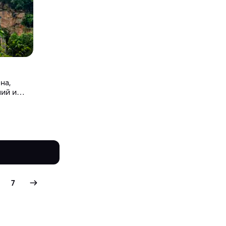
на,
ний и
7