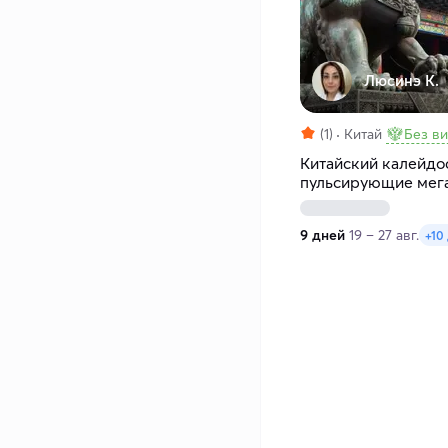
Люсинэ К.
(1)
Китай
Без в
Китайский калейдос
пульсирующие мег
пейзажи
9 дней
19 – 27 авг.
+10