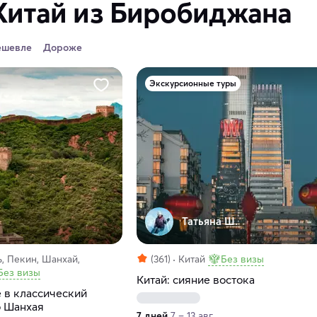
Китай из Биробиджана
ешевле
Дороже
Экскурсионные туры
Татьяна Ш.
, Пекин, Шанхай,
(361)
Китай
Без визы
Без визы
Китай: сияние востока
 в классический
о Шанхая
7 дней
7 – 13 авг.