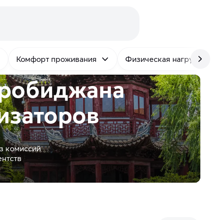
Комфорт проживания
Физическая нагрузка
иробиджана
изаторов
з комиссий
ентств