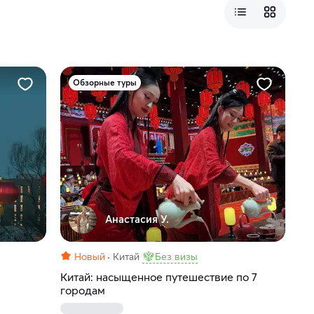
Обзорные туры
Анастасия У.
Новый
Китай
Без визы
Китай: насыщенное путешествие по 7
городам