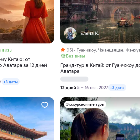
Елена К.
з визы
(15)
Гуанчжоу, Чжанцзяцзе, Фэнху
Без визы
му Китаю: от
 Аватара за 12 дней
Гранд-тур в Китай: от Гуанчжоу д
Аватара
7
+3 даты
12 дней
5 – 16 окт. 2027
+3 даты
Экскурсионные туры