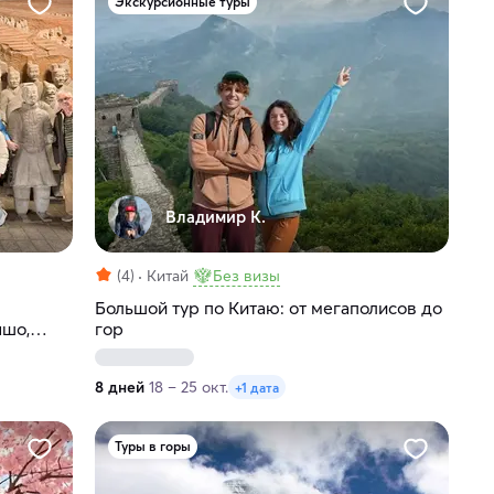
Экскурсионные туры
Владимир К.
(4)
Китай
Без визы
Большой тур по Китаю: от мегаполисов до
ншо,
гор
8 дней
18 – 25 окт.
+1 дата
Туры в горы