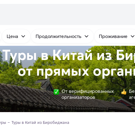
Цена
Продолжительность
Проживание
Туры в Китай из Б
от
прямых
орган
От верифицированных
Бе
организаторов
аг
уры
Туры в Китай из Биробиджана