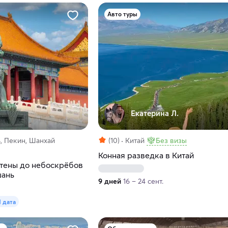
Авто туры
Екатерина Л.
, Пекин, Шанхай
(10)
Китай
Без визы
Конная разведка в Китай
стены до небоскрёбов
шань
9 дней
16 – 24 сент.
1 дата