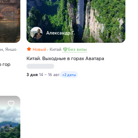
Александр Г.
ан, Яншо
Новый
Китай
Без визы
Китай. Выходные в горах Аватара
о гор
3 дня
14 – 16 авг.
+2 даты