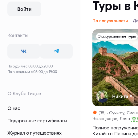
Туры в 
Войти
По популярности
Д
Контакты
Экскурсионные туры
По будням с 08:00 до 20:00
По выходным с 08:00 до 19:00
О Клубе Гидов
Никита А.
О нас
(35)
Сучжоу, Сиань
Чжанцзяцзе, Лоян
Подарочные сертификаты
Полное погружение
Журнал о путешествиях
Китай: от Пекина д