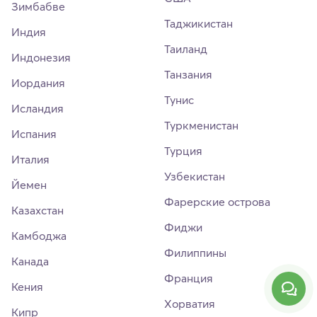
Зимбабве
Таджикистан
Индия
Таиланд
Индонезия
Танзания
Иордания
Тунис
Исландия
Туркменистан
Испания
Турция
Италия
Узбекистан
Йемен
Фарерские острова
Казахстан
Фиджи
Камбоджа
Филиппины
Канада
Франция
Кения
Хорватия
Кипр