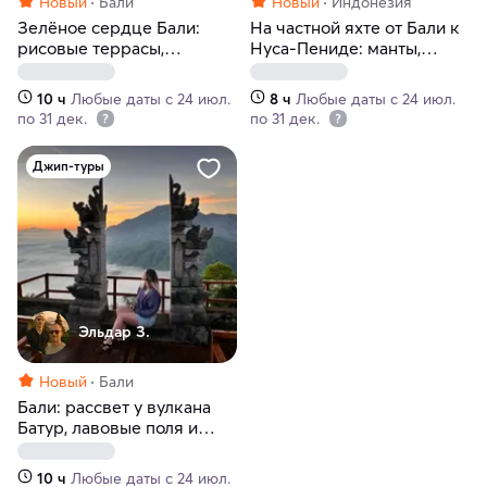
Новый
Бали
Новый
Индонезия
Зелёное сердце Бали:
На частной яхте от Бали к
рисовые террасы,
Нуса-Пениде: манты,
водопады и священные
снорклинг и лучшие
места
пляжи острова
10 ч
Любые даты с 24 июл.
8 ч
Любые даты с 24 июл.
по 31 дек.
по 31 дек.
Джип-туры
Эльдар З.
Новый
Бали
Бали: рассвет у вулкана
Батур, лавовые поля и
горячие источники
10 ч
Любые даты с 24 июл.