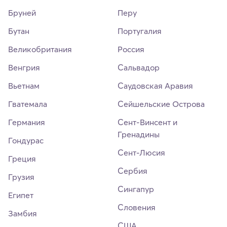
Бруней
Перу
Бутан
Португалия
Великобритания
Россия
Венгрия
Сальвадор
Вьетнам
Саудовская Аравия
Гватемала
Сейшельские Острова
Германия
Сент-Винсент и
Гренадины
Гондурас
Сент-Люсия
Греция
Сербия
Грузия
Сингапур
Египет
Словения
Замбия
США