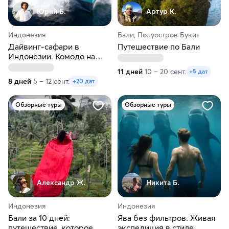
Юрий Б.
Артур К.
Индонезия
Бали, Полуостров Букит
Дайвинг-сафари в
Путешествие по Бали
Индонезии. Комодо на
яхте Blue Pearl: 8 дней
11 дней
10 – 20 сент.
+5 дат
среди мант и бирюзовых
8 дней
5 – 12 сент.
+20 дат
островов
Обзорные туры
Обзорные туры
Александр Ж.
Никита Б.
Индонезия
Индонезия
Бали за 10 дней:
Ява без фильтров. Живая
путешествие, которое
экспедиция в стиле