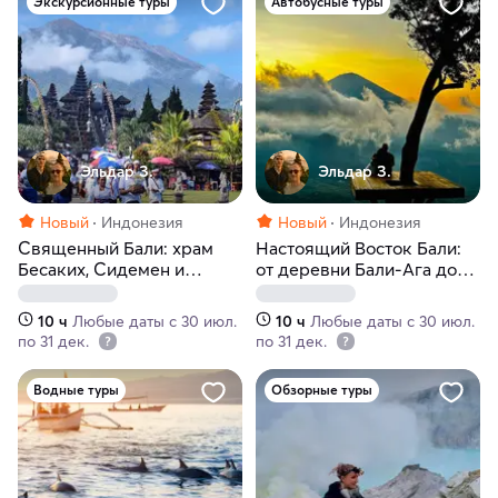
Экскурсионные туры
Автобусные туры
Эльдар З.
Эльдар З.
Новый
Индонезия
Новый
Индонезия
Священный Бали: храм
Настоящий Восток Бали:
Бесаких, Сидемен и
от деревни Бали-Ага до
древние традиции
вулкана Агунг и океана
10 ч
Любые даты с 30 июл.
10 ч
Любые даты с 30 июл.
по 31 дек.
по 31 дек.
Водные туры
Обзорные туры