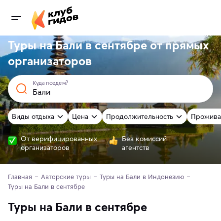
Туры на Бали в сентябре от
прямых
организаторов
Куда поедем?
Виды отдыха
Цена
Продолжительность
Прожива
От верифицированных
Без комиссий
организаторов
агентств
Главная
Авторские туры
Туры на Бали в Индонезию
Туры на Бали в сентябре 
Туры на Бали в сентябре