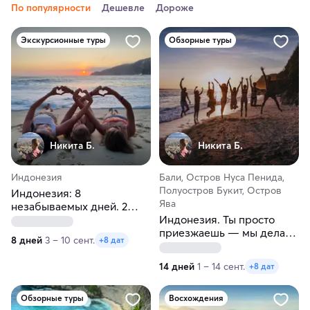
По популярности
Дешевле
Дороже
Экскурсионные туры
Обзорные туры
Никита Б.
Никита Б.
Индонезия
Бали, Остров Нуса Пенида,
Полуостров Букит, Остров
Индонезия: 8
Ява
незабываемых дней. 2
острова, 16 локаций
Индонезия. Ты просто
приезжаешь — мы делаем
8 дней
3 – 10 сент.
+8 дат
магию!
14 дней
1 – 14 сент.
+8 дат
Обзорные туры
Восхождения