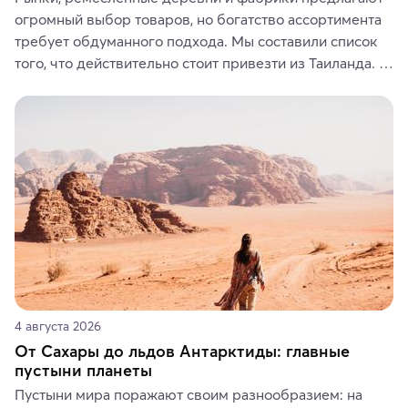
огромный выбор товаров, но богатство ассортимента 
требует обдуманного подхода. Мы составили список 
того, что действительно стоит привезти из Таиланда. 
Вы можете выбрать сладости, фрукты, косметические 
средства, одежду, украшения, предметы интерьера 
или сувениры, а мы расскажем, чем они интересны и 
где их купить.
4 августа 2026
От Сахары до льдов Антарктиды: главные
пустыни планеты
Пустыни мира поражают своим разнообразием: на 