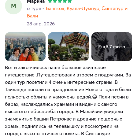
Марина
М
о туре -
Бангкок, Куала-Лумпур, Сингапур и
Бали
28 апр. 2026
Ещё 7 фото
Вот и закончилось наше большое азиатское
путешествие .Путешествовали втроем с подругами. За
один тур посетили 4 очень интересные страны .В
Таиланде попали на празднование Нового года и были
полностью облиты и намочены водой.😁 Пели песни в
барах, наслаждались храмами и видами с самого
высокого небоскреба города. В Малайзии увидели
знаменитые башни Петронас и древние пещерные
храмы, поднялись на телевышку и посмотрели на
город с высоты птичьего полета. В Сингапуре