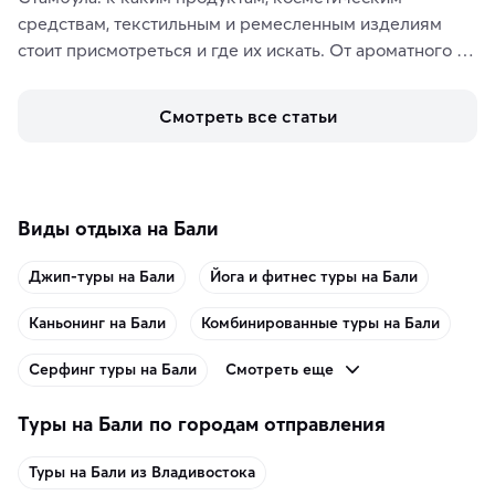
средствам, текстильным и ремесленным изделиям 
стоит присмотреться и где их искать. От ароматного 
кофе, специй и сладостей до мозаичных ламп, 
керамики и изделий из кожи на турецких рынках и в 
Смотреть все статьи
аутентичных лавках — в подарок близким или себе на 
память о путешествии.
Виды отдыха на Бали
Джип-туры на Бали
Йога и фитнес туры на Бали
Каньонинг на Бали
Комбинированные туры на Бали
Смотреть еще
Серфинг туры на Бали
Туры на Бали по городам отправления
Туры на Бали из Владивостока