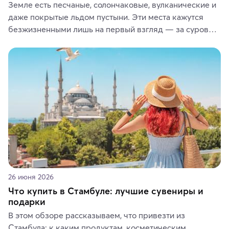
Земле есть песчаные, солончаковые, вулканические и 
даже покрытые льдом пустыни. Эти места кажутся 
безжизненными лишь на первый взгляд — за суровой 
красотой скрываются древние культуры, редкие 
животные и маршруты, которые дарят одни из самых 
ярких впечатлений от путешествий.
26 июня 2026
Что купить в Стамбуле: лучшие сувениры и
подарки
В этом обзоре рассказываем, что привезти из 
Стамбула: к каким продуктам, косметическим 