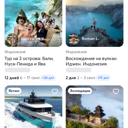
Анастасия У.
Roman L.
Индонезия
Индонезия
Тур на 3 острова: Бали,
Восхождение на вулкан
Нуса-Пенида и Ява
Иджен. Индонезия
12 дней
6 – 17 сент.
2 дня
2 – 3 сент.
+26 дат
+15 дат
Яхтинг
Экспедиции