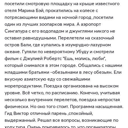
посетили смотровую площадку на крыше известного
отеля Марина Бэй, прокатились на колесе с
потрясающими видами на ночной город ,посетили
один из лучших зоопарков мира. А аэропорт
Сингапура с его водопадом и джунглями никого не
оставил равнодушными. Перелетели на сказочный
остров Бали, где купались в изумрудно-лазурном
океане. Гуляли по невероятному Убуду и смотрели
фильм с Джулией Робертс "Ешь, молись, люби",
который снимался в этом городе. Общались с нашими
младшими братьями -обезьянами в лесу обезьян. Ели
вкусную азиатскую еду со свежайшими
морепродуктами. Поездка организована на высоком
уровне. Всё четко, по расписанию. Конечно, учитывая
несколько внутренних перелетов, поездка непростая
физически. Но оно того стоит. Программа насыщенная.
Гид Виктор отличный парень ,спокойный,
выдержанный. Решал все вопросы, возникающие по
ходу тура .Очень понравилось то, что организаторы