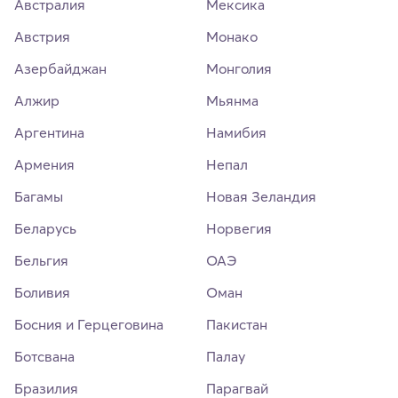
Австралия
Мексика
Австрия
Монако
Азербайджан
Монголия
Алжир
Мьянма
Аргентина
Намибия
Армения
Непал
Багамы
Новая Зеландия
Беларусь
Норвегия
Бельгия
ОАЭ
Боливия
Оман
Босния и Герцеговина
Пакистан
Ботсвана
Палау
Бразилия
Парагвай