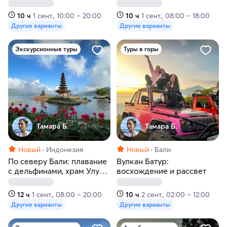
Меласти, танец Кечак
Таман Бежи Грия, рисовые
террасы, храм Гоа Гаджа
10 ч
1 сент., 10:00 – 20:00
10 ч
1 сент., 08:00 – 18:00
или Лес обезьян
Другие варианты
Другие варианты
Экскурсионные туры
Туры в горы
Тамара Б.
Тамара Б.
Новый
Индонезия
Новый
Бали
По северу Бали: плавание
Вулкан Батур:
с дельфинами, храм Улун
восхождение и рассвет
Дану на озере Бератан
или водопад
12 ч
1 сент., 08:00 – 20:00
10 ч
2 сент., 02:00 – 12:00
Другие варианты
Другие варианты