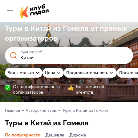
Туры в Китай из Гомеля от
прямых
организаторов
Куда поедем?
Виды отдыха
Цена
Продолжительность
Прожива
От верифицированных
Без комиссий
организаторов
агентств
Главная
Авторские туры
Туры в Китай из Гомеля
Туры в Китай из Гомеля
По популярности
Дешевле
Дороже