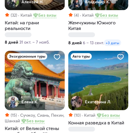
Алексей Н.
Владимир К.
(32)
Китай
Без визы
(4)
Китай
Без визы
Китай: на грани
Жемчужины Южного
реальности
Китая
8 дней
31 окт. – 7 нояб.
8 дней
6 – 13 сент.
+3 даты
Экскурсионные туры
Авто туры
Елена К.
Екатерина Л.
(15)
Сучжоу, Сиань, Пекин,
(10)
Китай
Без визы
Шанхай
Без визы
Конная разведка в Китай
Китай: от Великой стены