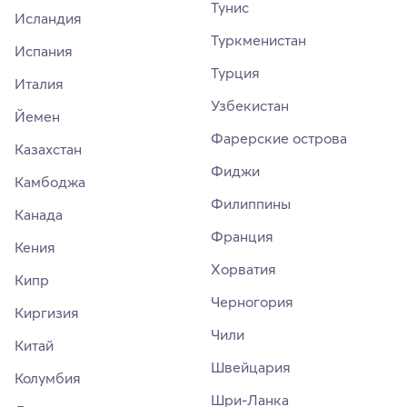
Тунис
Исландия
Туркменистан
Испания
Турция
Италия
Узбекистан
Йемен
Фарерские острова
Казахстан
Фиджи
Камбоджа
Филиппины
Канада
Франция
Кения
Хорватия
Кипр
Черногория
Киргизия
Чили
Китай
Швейцария
Колумбия
Шри-Ланка