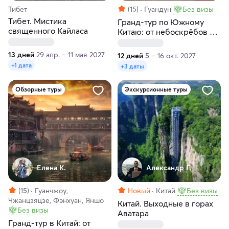
Тибет
(15)
Гуандун
Без визы
Тибет. Мистика
Гранд-тур по Южному
священного Кайласа
Китаю: от небоскрёбов до
гор Аватара за 12 дней
13 дней
29 апр. – 11 мая 2027
12 дней
5 – 16 окт. 2027
+1 дата
+3 даты
Обзорные туры
Экскурсионные туры
Елена К.
Александр Г.
(15)
Гуанчжоу,
Новый
Китай
Без визы
Чжанцзяцзе, Фэнхуан, Яншо
Китай. Выходные в горах
Без визы
Аватара
Гранд-тур в Китай: от