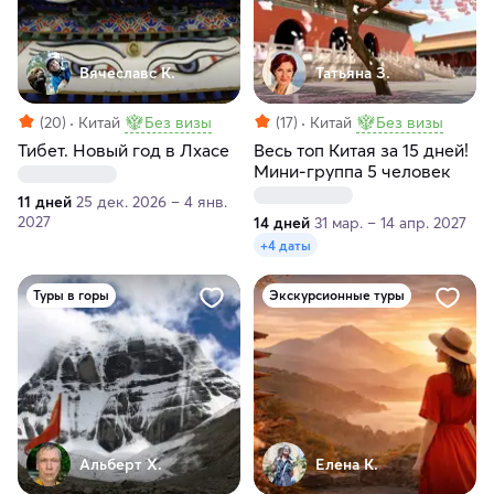
Вячеславс К.
Татьяна З.
(20)
Китай
Без визы
(17)
Китай
Без визы
Тибет. Новый год в Лхасе
Весь топ Китая за 15 дней!
Мини-группа 5 человек
11 дней
25 дек. 2026 – 4 янв.
2027
14 дней
31 мар. – 14 апр. 2027
+4 даты
Туры в горы
Экскурсионные туры
Альберт Х.
Елена К.