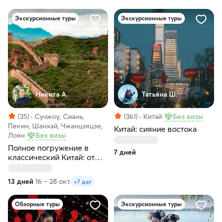
Экскурсионные туры
Экскурсионные туры
Никита А.
Татьяна Ш.
(35)
Сучжоу, Сиань,
(361)
Китай
Без визы
Пекин, Шанхай, Чжанцзяцзе,
Китай: сияние востока
Лоян
Без визы
Полное погружение в
7 дней
классический Китай: от
Пекина до Шанхая
13 дней
16 – 28 окт.
+7 дат
Обзорные туры
Экскурсионные туры