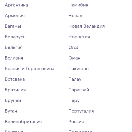
Аргентина
Намибия
Армения
Непал
Багамы
Новая Зеландия
Беларусь
Норвегия
Бельгия
ОАЭ
Боливия
Оман
Босния и Герцеговина
Пакистан
Ботсвана
Палау
Бразилия
Парагвай
Бруней
Перу
Бутан
Португалия
Великобритания
Россия