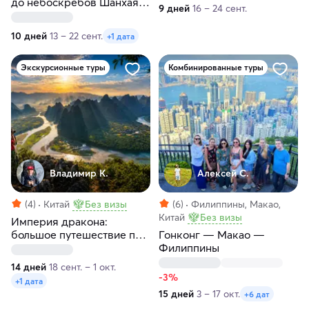
до небоскрёбов Шанхая и
9 дней
16 – 24 сент.
гора Хуашань
10 дней
13 – 22 сент.
+1 дата
Экскурсионные туры
Комбинированные туры
Владимир К.
Алексей С.
(4)
Китай
Без визы
(6)
Филиппины, Макао,
Китай
Без визы
Империя дракона:
большое путешествие по
Гонконг — Макао —
лучшим местам Китая
Филиппины
14 дней
18 сент. – 1 окт.
-3%
+1 дата
15 дней
3 – 17 окт.
+6 дат