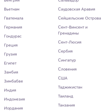
Венгрия
Сальвадор
Вьетнам
Саудовская Аравия
Гватемала
Сейшельские Острова
Германия
Сент-Винсент и
Гренадины
Гондурас
Сент-Люсия
Греция
Сербия
Грузия
Сингапур
Египет
Словения
Замбия
США
Зимбабве
Таджикистан
Индия
Таиланд
Индонезия
Танзания
Иордания