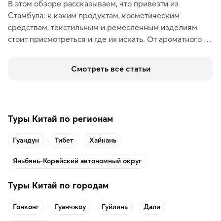
В этом обзоре рассказываем, что привезти из 
Стамбула: к каким продуктам, косметическим 
средствам, текстильным и ремесленным изделиям 
стоит присмотреться и где их искать. От ароматного 
кофе, специй и сладостей до мозаичных ламп, 
керамики и изделий из кожи на турецких рынках и в 
Смотреть все статьи
аутентичных лавках — в подарок близким или себе на 
память о путешествии.
Туры Китай по регионам
Гуандун
Тибет
Хайнань
Яньбянь-Корейский автономный округ
Туры Китай по городам
Гонконг
Гуанчжоу
Гуйлинь
Дали