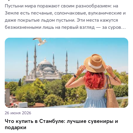
Пустыни мира поражают своим разнообразием: на 
Земле есть песчаные, солончаковые, вулканические и 
даже покрытые льдом пустыни. Эти места кажутся 
безжизненными лишь на первый взгляд — за суровой 
красотой скрываются древние культуры, редкие 
животные и маршруты, которые дарят одни из самых 
ярких впечатлений от путешествий.
26 июня 2026
Что купить в Стамбуле: лучшие сувениры и
подарки