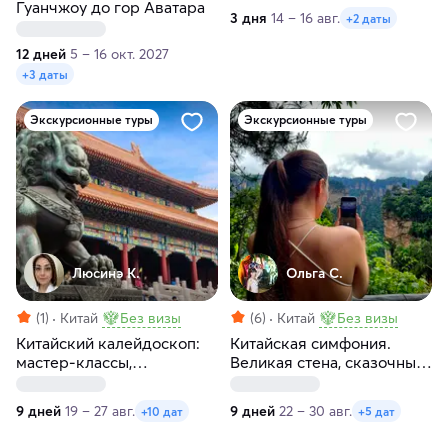
Гуанчжоу до гор Аватара
3 дня
14 – 16 авг.
+2 даты
12 дней
5 – 16 окт. 2027
+3 даты
Экскурсионные туры
Экскурсионные туры
Люсинэ К.
Ольга С.
(1)
Китай
Без визы
(6)
Китай
Без визы
Китайский калейдоскоп:
Китайская симфония.
мастер-классы,
Великая стена, сказочные
пульсирующие
горы, парки развлечений
мегаполисы и внеземные
и мегаполисы
9 дней
19 – 27 авг.
9 дней
22 – 30 авг.
+10 дат
+5 дат
пейзажи