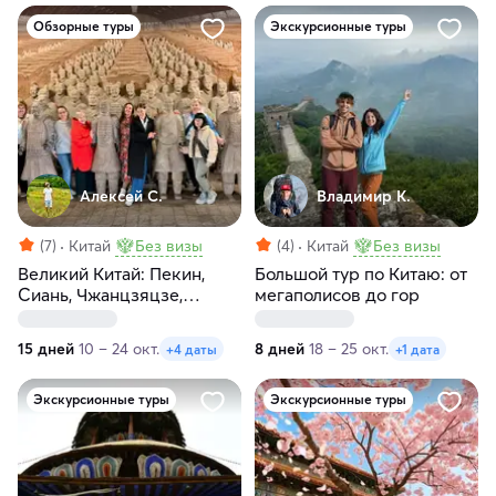
Обзорные туры
Экскурсионные туры
Алексей С.
Владимир К.
(7)
Китай
Без визы
(4)
Китай
Без визы
Великий Китай: Пекин,
Большой тур по Китаю: от
Сиань, Чжанцзяцзе,
мегаполисов до гор
Фэнхуан, Гуйлинь, Яншо,
Хайнань
15 дней
10 – 24 окт.
8 дней
18 – 25 окт.
+4 даты
+1 дата
Экскурсионные туры
Экскурсионные туры