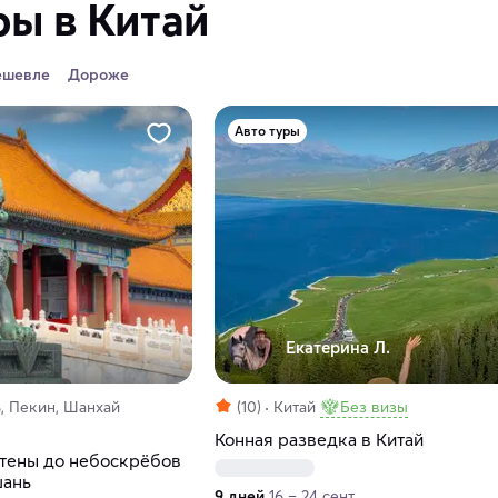
ы в Китай
ешевле
Дороже
Авто туры
Екатерина Л.
, Пекин, Шанхай
(10)
Китай
Без визы
Конная разведка в Китай
стены до небоскрёбов
шань
9 дней
16 – 24 сент.