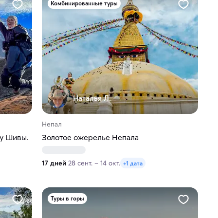
Комбинированные туры
Наталья Л.
Непал
у Шивы.
Золотое ожерелье Непала
17 дней
28 сент. – 14 окт.
+1 дата
Туры в горы