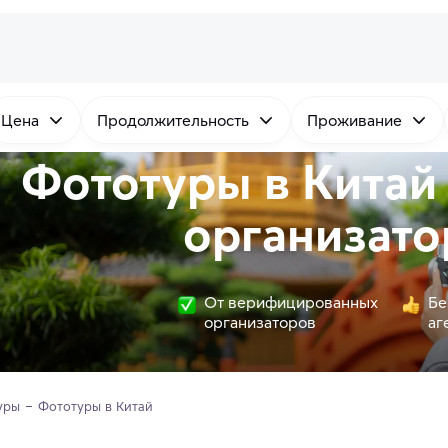
Цена
Продолжительность
Проживание
Фототуры в Китай
организато
От верифицированных
Бе
организаторов
аг
уры
Фототуры в Китай