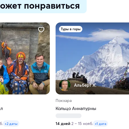
ожет понравиться
Туры в горы
Альберт Х.
Покхара
ал
Кольцо Аннапурны
б.
14 дней
2 – 15 нояб.
+2 даты
+1 дата