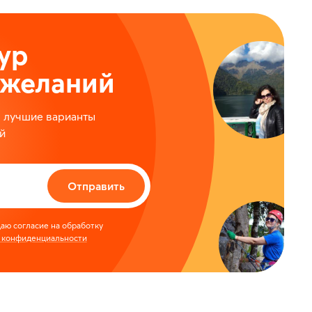
ур
ожеланий
м лучшие варианты
й
Отправить
аю согласие на обработку
 конфиденциальности