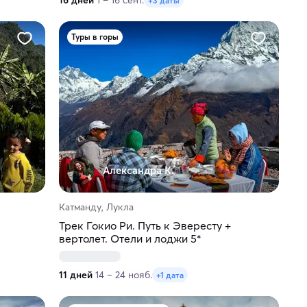
16 дней
1 – 16 сент.
+3 даты
Туры в горы
Александра К.
Катманду, Лукла
Трек Гокио Ри. Путь к Эвересту +
вертолет. Отели и лоджи 5*
11 дней
14 – 24 нояб.
+1 дата