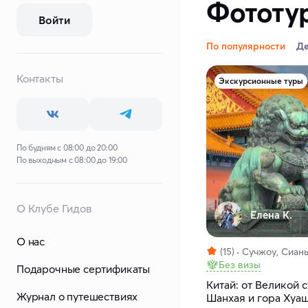
Фототур
Войти
По популярности
Д
Контакты
Экскурсионные туры
По будням с 08:00 до 20:00
По выходным с 08:00 до 19:00
О Клубе Гидов
Елена К.
О нас
(15)
Сучжоу, Сиань
Без визы
Подарочные сертификаты
Китай: от Великой 
Журнал о путешествиях
Шанхая и гора Хуа