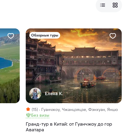
Обзорные туры
Елена К.
(15)
Гуанчжоу, Чжанцзяцзе, Фэнхуан, Яншо
Без визы
Гранд-тур в Китай: от Гуанчжоу до гор
Аватара