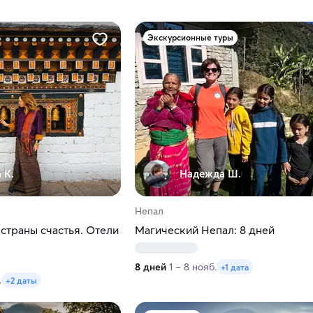
Экскурсионные туры
 К.
Надежда Ш.
Непал
 страны счастья. Отели
Магический Непал: 8 дней
8 дней
1 – 8 нояб.
+1 дата
.
+2 даты