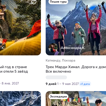
Пешие туры
 К.
Александра К.
Катманду, Покхара
ый год в стране
Трек Марди Химал. Дорога к дом
 и отели 5 звёзд
Все включено
– 8 янв. 2027
9 дней
1 – 9 мая 2027
+1 дата
Экспедиции