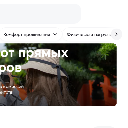
Комфорт проживания
Физическая нагрузка
 от
прямых
ров
з комиссий
ентств