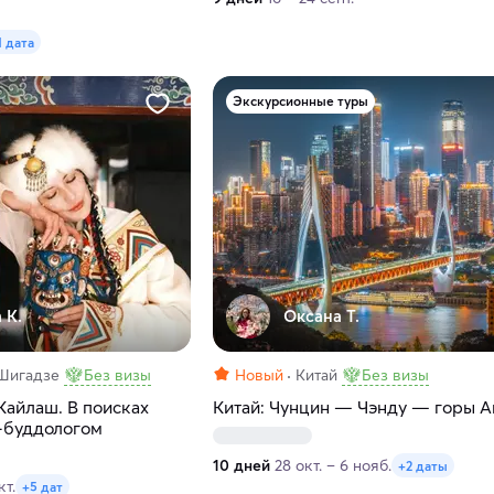
1 дата
Экскурсионные туры
 К.
Оксана Т.
 Шигадзе
Без визы
Новый
Китай
Без визы
-Кайлаш. В поисках
Китай: Чунцин — Чэнду — горы А
-буддологом
10 дней
28 окт. – 6 нояб.
+2 даты
кт.
+5 дат