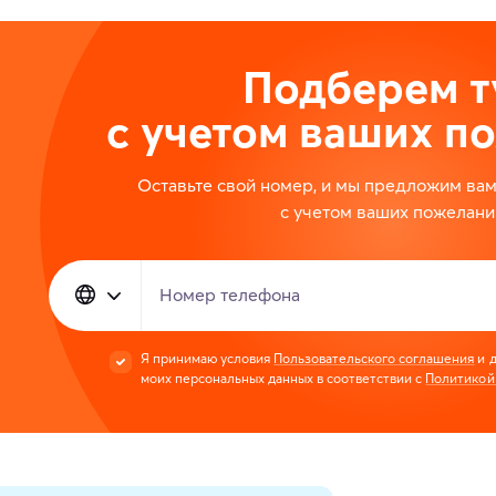
Подберем т
с учетом ваших п
Оставьте свой номер, и мы предложим ва
с учетом ваших пожелани
Номер телефона
Я принимаю условия
Пользовательского соглашения
и д
моих персональных данных в соответствии с
Политикой