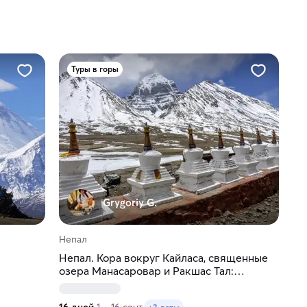
Туры в горы
Grygoriy G.
Непал
Непал. Кора вокруг Кайласа, священные
озера Манасаровар и Ракшас Тал:
символизм и паломничество