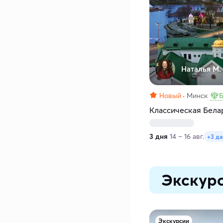
Наталья М.
Новый
Минск
Б
Классическая Белар
3 дня
14 – 16 авг.
+3 д
Экскурс
Экскурсии