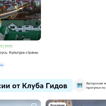
ез визы
усь. Культура страны
аты
ии от Клуба Гидов
Авторские м
прогулки по
Экскурсии