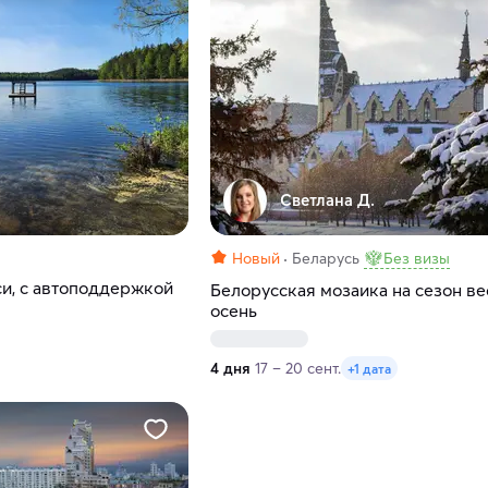
Светлана Д.
Новый
Беларусь
Без визы
си, с автоподдержкой
Белорусская мозаика на сезон ве
осень
4 дня
17 – 20 сент.
+1 дата