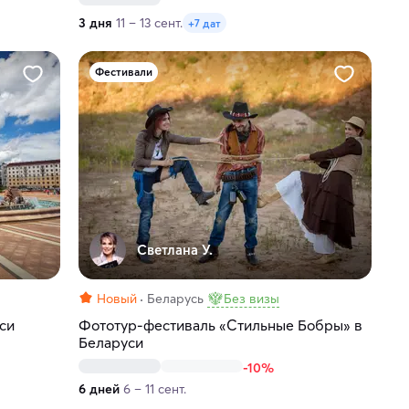
3 дня
11 – 13 сент.
+7 дат
Фестивали
Светлана У.
Новый
Беларусь
Без визы
си
Фототур-фестиваль «Стильные Бобры» в
Беларуси
-10%
6 дней
6 – 11 сент.