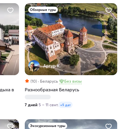
Обзорные туры
Артур К.
(10)
Беларусь
Без визы
тдыха в
Разнообразная Беларусь
7 дней
5 – 11 сент.
+5 дат
Экскурсионные туры