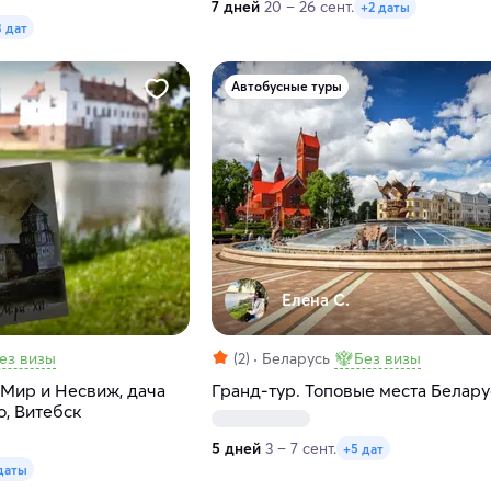
7 дней
20 – 26 сент.
+2 даты
3 дат
Автобусные туры
Елена С.
ез визы
(2)
Беларусь
Без визы
 Мир и Несвиж, дача
Гранд-тур. Топовые места Белару
о, Витебск
5 дней
3 – 7 сент.
+5 дат
даты