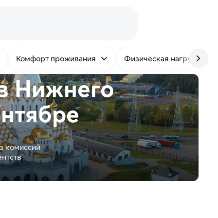
Комфорт проживания
Физическая нагрузка
из Нижнего
ентябре
з комиссий
ентств