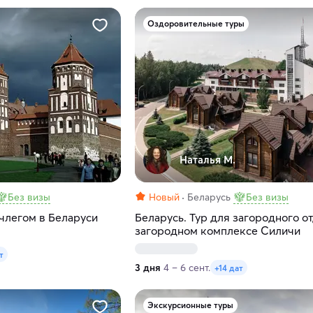
Оздоровительные туры
Наталья М.
Без визы
Новый
Беларусь
Без визы
члегом в Беларуси
Беларусь. Тур для загородного о
загородном комплексе Силичи
т
3 дня
4 – 6 сент.
+14 дат
Экскурсионные туры