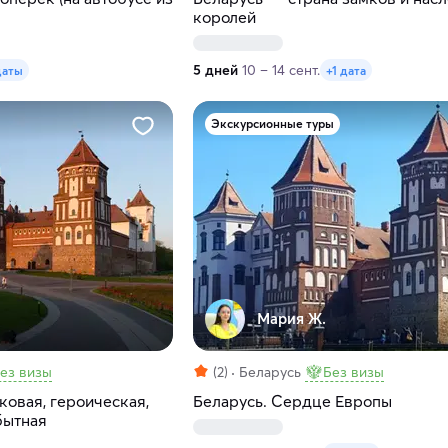
королей
5 дней
10 – 14 сент.
даты
+1 дата
Экскурсионные туры
Мария Ж.
ез визы
(2)
Беларусь
Без визы
ковая, героическая,
Беларусь. Сердце Европы
бытная