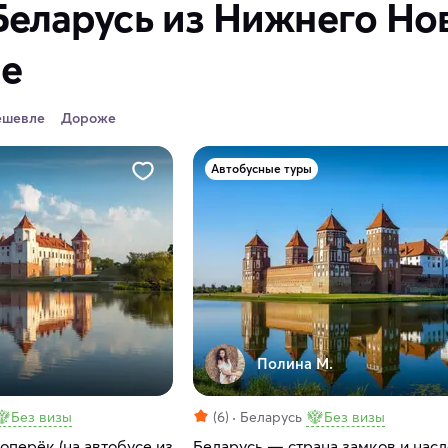
Беларусь из Нижнего Но
ре
ешевле
Дороже
Автобусные туры
Полина М.
Без визы
(6)
Беларусь
Без визы
поперёк (на автобусе из
Беларусь — страна замков и нас