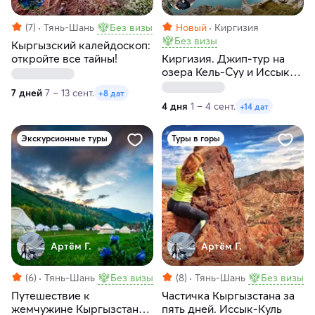
(7)
Тянь-Шань
Без визы
Новый
Киргизия
Без визы
Кыргызский калейдоскоп:
откройте все тайны!
Киргизия. Джип-тур на
озера Кель-Суу и Иссык-
Куль
7 дней
7 – 13 сент.
+8 дат
4 дня
1 – 4 сент.
+14 дат
Экскурсионные туры
Туры в горы
Артём Г.
Артём Г.
(6)
Тянь-Шань
Без визы
(8)
Тянь-Шань
Без визы
Путешествие к
Частичка Кыргызстана за
жемчужине Кыргызстана
пять дней. Иссык-Куль