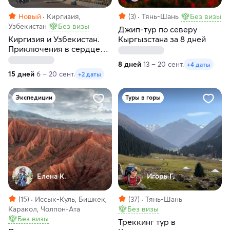
Новый
Киргизия,
(3)
Тянь-Шань
Без визы
Узбекистан
Без визы
Джип-тур по северу
Киргизия и Узбекистан.
Кыргызстана за 8 дней
Приключения в сердце
Центральной Азии
8 дней
13 – 20 сент.
+4 даты
15 дней
6 – 20 сент.
+2 даты
Экспедиции
Туры в горы
Елена К.
Игорь Г.
(15)
Иссык-Куль, Бишкек,
(37)
Тянь-Шань
Каракол, Чолпон-Ата
Без визы
Без визы
Треккинг тур в