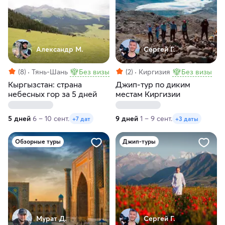
Александр М.
Сергей Г.
(8)
Тянь-Шань
Без визы
(2)
Киргизия
Без визы
Кыргызстан: страна
Джип-тур по диким
небесных гор за 5 дней
местам Киргизии
5 дней
6 – 10 сент.
9 дней
1 – 9 сент.
+7 дат
+3 даты
Обзорные туры
Джип-туры
Мурат Д.
Сергей Г.