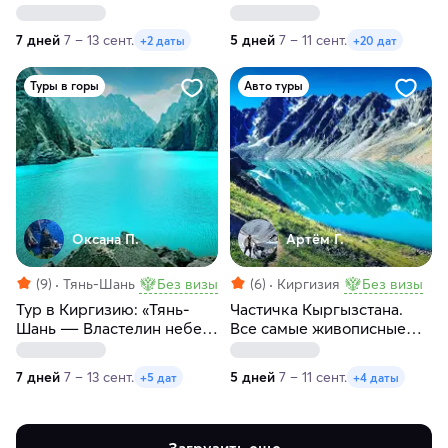
за 7 дней
7 дней
7 – 13 сент.
5 дней
7 – 11 сент.
+2 даты
+20 дат
Туры в горы
Авто туры
Оксана П.
Артём Г.
(9)
Тянь-Шань
Без визы
(6)
Киргизия
Без визы
Тур в Киргизию: «Тянь-
Частичка Кыргызстана.
Шань ― Властелин небес.
Все самые живописные
Затерянный мир
озера Кыргызстана за пять
Киргизии»
дней
7 дней
7 – 13 сент.
5 дней
7 – 11 сент.
+5 дат
+4 даты