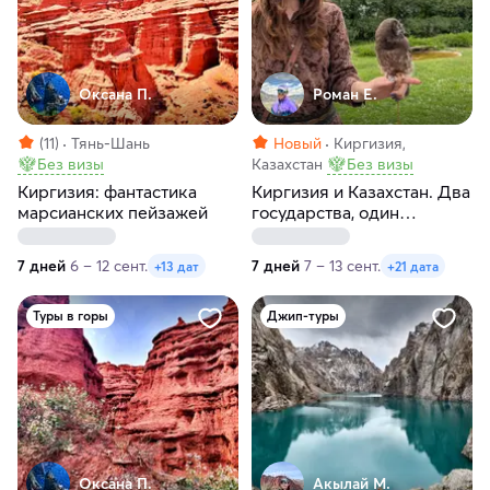
Оксана П.
Роман Е.
(11)
Тянь-Шань
Новый
Киргизия,
Без визы
Казахстан
Без визы
Киргизия: фантастика
Киргизия и Казахстан. Два
марсианских пейзажей
государства, один
маршрут, максимум
впечатлений
7 дней
6 – 12 сент.
7 дней
7 – 13 сент.
+13 дат
+21 дата
Туры в горы
Джип-туры
Оксана П.
Акылай М.