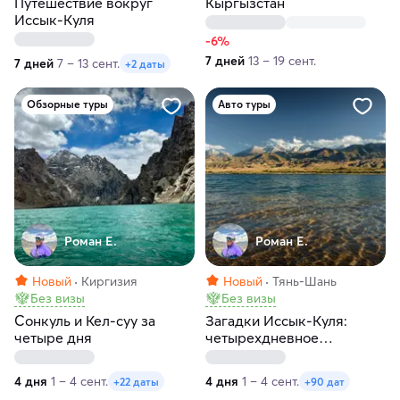
Путешествие вокруг
Кыргызстан
Иссык-Куля
-6%
7 дней
13 – 19 сент.
7 дней
7 – 13 сент.
+2 даты
Обзорные туры
Авто туры
Роман Е.
Роман Е.
Новый
Киргизия
Новый
Тянь-Шань
Без визы
Без визы
Сонкуль и Кел-суу за
Загадки Иссык-Куля:
четыре дня
четырехдневное
приключение в Киргизии
4 дня
1 – 4 сент.
4 дня
1 – 4 сент.
+22 даты
+90 дат