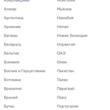
Азербайджан
Монголия
Алжир
Мьянма
Аргентина
Намибия
Армения
Непал
Багамы
Новая Зеландия
Беларусь
Норвегия
Бельгия
ОАЭ
Боливия
Оман
Босния и Герцеговина
Пакистан
Ботсвана
Палау
Бразилия
Парагвай
Бруней
Перу
Бутан
Португалия