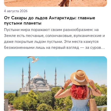
4 августа 2026
От Сахары до льдов Антарктиды: главные
пустыни планеты
Пустыни мира поражают своим разнообразием: на 
Земле есть песчаные, солончаковые, вулканические и 
даже покрытые льдом пустыни. Эти места кажутся 
безжизненными лишь на первый взгляд — за суровой 
красотой скрываются древние культуры, редкие 
животные и маршруты, которые дарят одни из самых 
ярких впечатлений от путешествий.