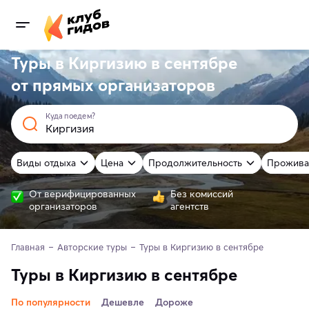
Туры в Киргизию в сентябре
от
прямых
организаторов
Куда поедем?
Виды отдыха
Цена
Продолжительность
Прожива
От верифицированных
Без комиссий
организаторов
агентств
Главная
Авторские туры
Туры в Киргизию в сентябре
Туры в Киргизию в сентябре
По популярности
Дешевле
Дороже