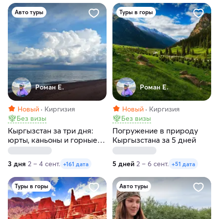
Авто туры
Туры в горы
Роман Е.
Роман Е.
Новый
Киргизия
Новый
Киргизия
Без визы
Без визы
Кыргызстан за три дня:
Погружение в природу
юрты, каньоны и горные
Кыргызстана за 5 дней
ущелья
3 дня
2 – 4 сент.
5 дней
2 – 6 сент.
+161 дата
+51 дата
Туры в горы
Авто туры