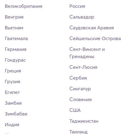
Великобритания
Россия
Венгрия
Сальвадор
Вьетнам
Саудовская Аравия
Гватемала
Сейшельские Острова
Германия
Сент-Винсент и
Гренадины
Гондурас
Сент-Люсия
Греция
Сербия
Грузия
Сингапур
Египет
Словения
Замбия
США
Зимбабве
Таджикистан
Индия
Таиланд