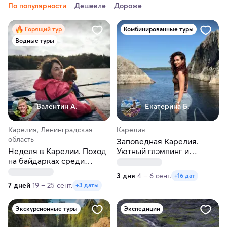
По популярности
Дешевле
Дороже
Горящий тур
Комбинированные туры
Водные туры
Валентин А.
Екатерина Б.
Карелия, Ленинградская
Карелия
область
Заповедная Карелия.
Неделя в Карелии. Поход
Уютный глэмпинг и
на байдарках среди
активности. Мини-группа
Ладожских шхер
3 дня
4 – 6 сент.
+16 дат
7 дней
19 – 25 сент.
+3 даты
Экскурсионные туры
Экспедиции