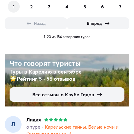
1
2
3
4
5
6
7
Назад
Вперед
1–20 из 184 авторских туров
Что говорят туристы
Туры в Карелию в сентябре
Рейтинг 5
·
56 отзывов
Все отзывы о Клубе Гидов
Лидия
Л
о туре -
Карельские тайны. Белые ночи и
Онега под парусом!