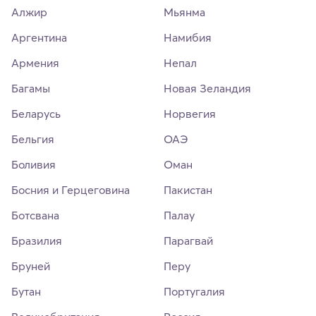
Алжир
Мьянма
Аргентина
Намибия
Армения
Непал
Багамы
Новая Зеландия
Беларусь
Норвегия
Бельгия
ОАЭ
Боливия
Оман
Босния и Герцеговина
Пакистан
Ботсвана
Палау
Бразилия
Парагвай
Бруней
Перу
Бутан
Португалия