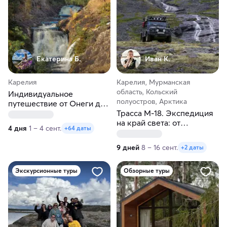
Екатерина Б.
Иван К.
Карелия
Карелия, Мурманская
область, Кольский
Индивидуальное
полуостров, Арктика
путешествие от Онеги до
Ладоги в любые даты
Трасса М-18. Экспедиция
на край света: от
4 дня
1 – 4 сент.
+64 даты
Петрозаводска до
Мурманска
9 дней
8 – 16 сент.
+2 даты
Экскурсионные туры
Обзорные туры