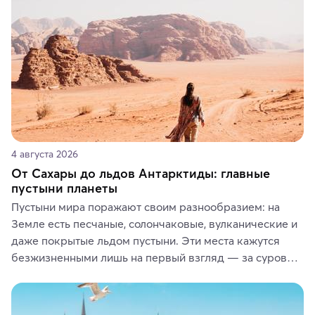
или сувениры, а мы расскажем, чем они интересны и 
где их купить.
4 августа 2026
От Сахары до льдов Антарктиды: главные
пустыни планеты
Пустыни мира поражают своим разнообразием: на 
Земле есть песчаные, солончаковые, вулканические и 
даже покрытые льдом пустыни. Эти места кажутся 
безжизненными лишь на первый взгляд — за суровой 
красотой скрываются древние культуры, редкие 
животные и маршруты, которые дарят одни из самых 
ярких впечатлений от путешествий.