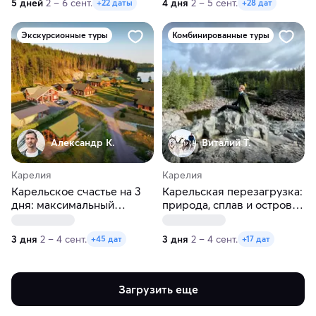
5 дней
2 – 6 сент.
4 дня
2 – 5 сент.
+22 даты
+28 дат
Экскурсионные туры
Комбинированные туры
Александр К.
Виталий Т.
Карелия
Карелия
Карельское счастье на 3
Карельская перезагрузка:
дня: максимальный
природа, сплав и остров
релакс!
Кижи
3 дня
2 – 4 сент.
3 дня
2 – 4 сент.
+45 дат
+17 дат
Загрузить еще