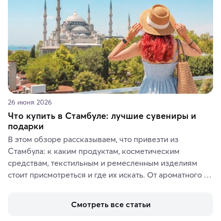
26 июня 2026
Что купить в Стамбуле: лучшие сувениры и
подарки
В этом обзоре рассказываем, что привезти из 
Стамбула: к каким продуктам, косметическим 
средствам, текстильным и ремесленным изделиям 
стоит присмотреться и где их искать. От ароматного 
кофе, специй и сладостей до мозаичных ламп, 
керамики и изделий из кожи на турецких рынках и в 
Смотреть все статьи
аутентичных лавках — в подарок близким или себе на 