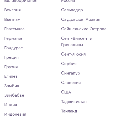
Великобритания
Россия
Венгрия
Сальвадор
Вьетнам
Саудовская Аравия
Гватемала
Сейшельские Острова
Германия
Сент-Винсент и
Гренадины
Гондурас
Сент-Люсия
Греция
Сербия
Грузия
Сингапур
Египет
Словения
Замбия
США
Зимбабве
Таджикистан
Индия
Таиланд
Индонезия