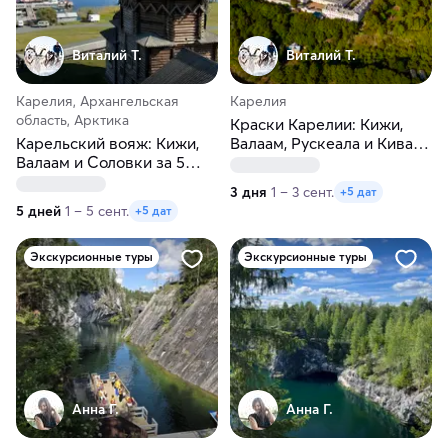
Виталий Т.
Виталий Т.
Карелия, Архангельская
Карелия
область, Арктика
Краски Карелии: Кижи,
Карельский вояж: Кижи,
Валаам, Рускеала и Кивач
Валаам и Соловки за 5
за 3 дня
дней
3 дня
1 – 3 сент.
+5 дат
5 дней
1 – 5 сент.
+5 дат
Экскурсионные туры
Экскурсионные туры
Анна Г.
Анна Г.