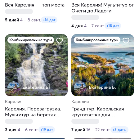
Вся Карелия — топ места
Вся Карелия! Мультитур от
Онеги до Ладоги!
5 дней
4 – 8 сент.
+16 дат
4 дня
4 – 7 сент.
+18 дат
Комбинированные туры
Комбинированные туры
Екатерина Б.
Екатерина Б.
Карелия
Карелия
Карелия. Перезагрузка.
Гранд тур. Карельская
Мультитур на берегах
кругосветка для
Ладоги. Глэмпинг
любителей брать
максимум
3 дня
4 – 6 сент.
7 дней
16 – 22 сент.
+19 дат
+3 даты