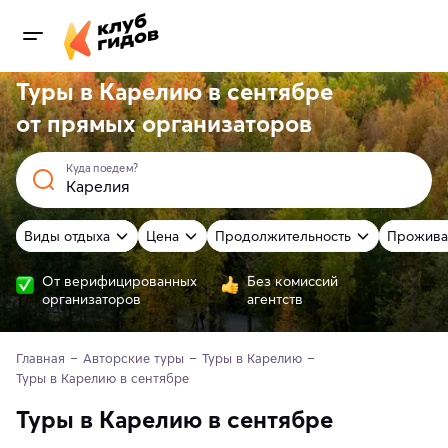
Туры в Карелию в сентябре
от
прямых
организаторов
Куда поедем?
Виды отдыха
Цена
Продолжительность
Прожива
От верифицированных
Без комиссий
организаторов
агентств
Главная
Авторские туры
Туры в Карелию
Туры в Карелию в сентябре
Туры в Карелию в сентябре