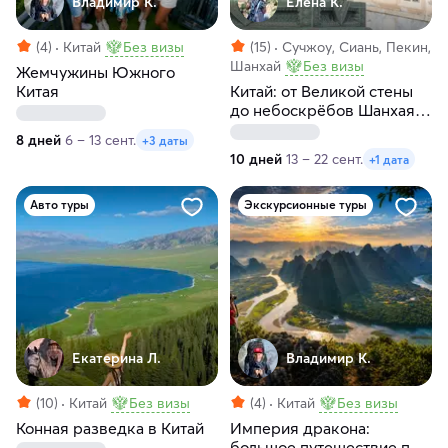
Владимир К.
Елена К.
(4)
Китай
Без визы
(15)
Сучжоу, Сиань, Пекин,
Шанхай
Без визы
Жемчужины Южного
Китая
Китай: от Великой стены
до небоскрёбов Шанхая и
гора Хуашань
8 дней
6 – 13 сент.
+3 даты
10 дней
13 – 22 сент.
+1 дата
Авто туры
Экскурсионные туры
Екатерина Л.
Владимир К.
(10)
Китай
Без визы
(4)
Китай
Без визы
Конная разведка в Китай
Империя дракона:
большое путешествие по