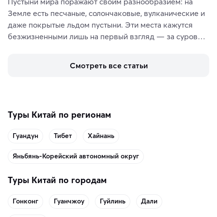
Пустыни мира поражают своим разнообразием: на 
Земле есть песчаные, солончаковые, вулканические и 
даже покрытые льдом пустыни. Эти места кажутся 
безжизненными лишь на первый взгляд — за суровой 
красотой скрываются древние культуры, редкие 
животные и маршруты, которые дарят одни из самых 
Смотреть все статьи
ярких впечатлений от путешествий.
Туры Китай по регионам
Гуандун
Тибет
Хайнань
Яньбянь-Корейский автономный округ
Туры Китай по городам
Гонконг
Гуанчжоу
Гуйлинь
Дали