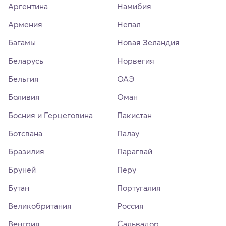
Аргентина
Намибия
Армения
Непал
Багамы
Новая Зеландия
Беларусь
Норвегия
Бельгия
ОАЭ
Боливия
Оман
Босния и Герцеговина
Пакистан
Ботсвана
Палау
Бразилия
Парагвай
Бруней
Перу
Бутан
Португалия
Великобритания
Россия
Венгрия
Сальвадор