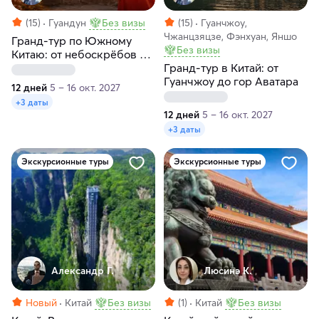
(15)
Гуандун
Без визы
(15)
Гуанчжоу,
Чжанцзяцзе, Фэнхуан, Яншо
Гранд-тур по Южному
Без визы
Китаю: от небоскрёбов до
гор Аватара за 12 дней
Гранд-тур в Китай: от
Гуанчжоу до гор Аватара
12 дней
5 – 16 окт. 2027
+3 даты
12 дней
5 – 16 окт. 2027
+3 даты
Экскурсионные туры
Экскурсионные туры
Александр Г.
Люсинэ К.
Новый
Китай
Без визы
(1)
Китай
Без визы