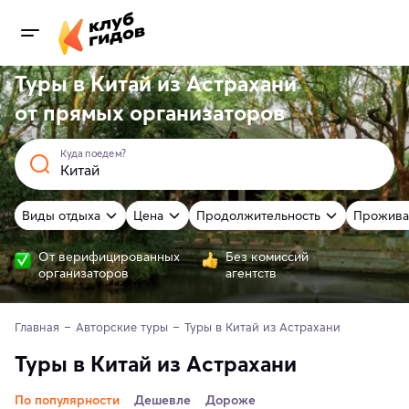
Туры в Китай из Астрахани
от
прямых
организаторов
Куда поедем?
Виды отдыха
Цена
Продолжительность
Прожива
От верифицированных
Без комиссий
организаторов
агентств
Главная
Авторские туры
Туры в Китай из Астрахани
Туры в Китай из Астрахани
По популярности
Дешевле
Дороже