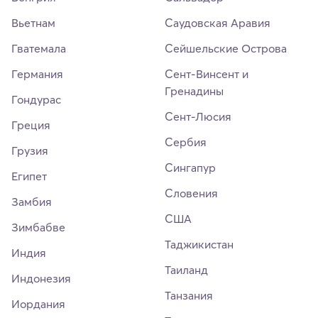
Вьетнам
Саудовская Аравия
Гватемала
Сейшельские Острова
Германия
Сент-Винсент и
Гренадины
Гондурас
Сент-Люсия
Греция
Сербия
Грузия
Сингапур
Египет
Словения
Замбия
США
Зимбабве
Таджикистан
Индия
Таиланд
Индонезия
Танзания
Иордания