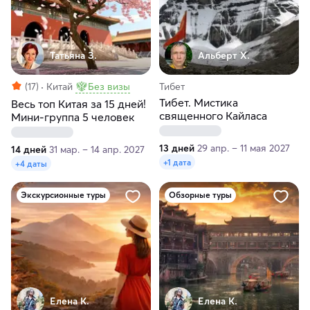
Татьяна З.
Альберт Х.
(17)
Китай
Без визы
Тибет
Тибет. Мистика
Весь топ Китая за 15 дней!
священного Кайласа
Мини-группа 5 человек
13 дней
29 апр. – 11 мая 2027
14 дней
31 мар. – 14 апр. 2027
+1 дата
+4 даты
Экскурсионные туры
Обзорные туры
Елена К.
Елена К.