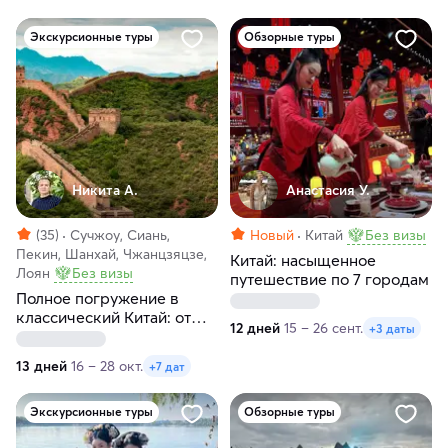
Экскурсионные туры
Обзорные туры
Никита А.
Анастасия У.
(35)
Сучжоу, Сиань,
Новый
Китай
Без визы
Пекин, Шанхай, Чжанцзяцзе,
Китай: насыщенное
Лоян
Без визы
путешествие по 7 городам
Полное погружение в
классический Китай: от
12 дней
15 – 26 сент.
+3 даты
Пекина до Шанхая
13 дней
16 – 28 окт.
+7 дат
Экскурсионные туры
Обзорные туры