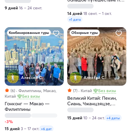
лучшим местам Китая
9 дней
16 – 24 сент.
14 дней
18 сент. – 1 окт.
+1 дата
Комбинированные туры
Обзорные туры
Алексей С.
Алексей С.
(6)
Филиппины, Макао,
(7)
Китай
Без визы
Китай
Без визы
Великий Китай: Пекин,
Гонконг — Макао —
Сиань, Чжанцзяцзе,
Филиппины
Фэнхуан, Гуйлинь, Яншо,
Хайнань
15 дней
10 – 24 окт.
+4 даты
-3%
15 дней
3 – 17 окт.
+6 дат