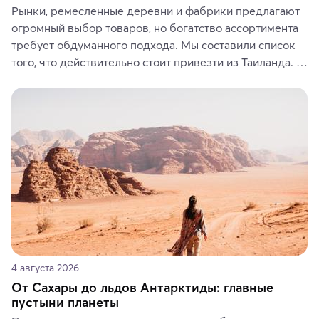
Рынки, ремесленные деревни и фабрики предлагают 
огромный выбор товаров, но богатство ассортимента 
требует обдуманного подхода. Мы составили список 
того, что действительно стоит привезти из Таиланда. 
Вы можете выбрать сладости, фрукты, косметические 
средства, одежду, украшения, предметы интерьера 
или сувениры, а мы расскажем, чем они интересны и 
где их купить.
4 августа 2026
От Сахары до льдов Антарктиды: главные
пустыни планеты