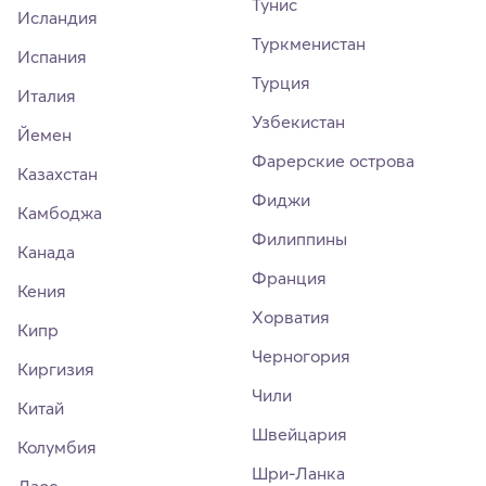
Тунис
Исландия
Туркменистан
Испания
Турция
Италия
Узбекистан
Йемен
Фарерские острова
Казахстан
Фиджи
Камбоджа
Филиппины
Канада
Франция
Кения
Хорватия
Кипр
Черногория
Киргизия
Чили
Китай
Швейцария
Колумбия
Шри-Ланка