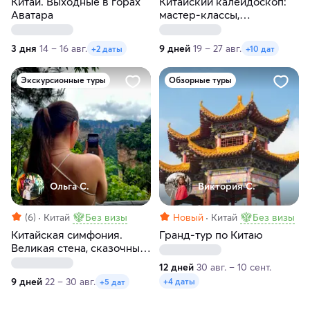
Китай. Выходные в горах
Китайский калейдоскоп:
Аватара
мастер-классы,
пульсирующие
мегаполисы и внеземные
3 дня
14 – 16 авг.
9 дней
19 – 27 авг.
+2 даты
+10 дат
пейзажи
Экскурсионные туры
Обзорные туры
Ольга С.
Виктория С.
(6)
Китай
Без визы
Новый
Китай
Без визы
Китайская симфония.
Гранд-тур по Китаю
Великая стена, сказочные
горы, парки развлечений
12 дней
30 авг. – 10 сент.
и мегаполисы
9 дней
22 – 30 авг.
+4 даты
+5 дат