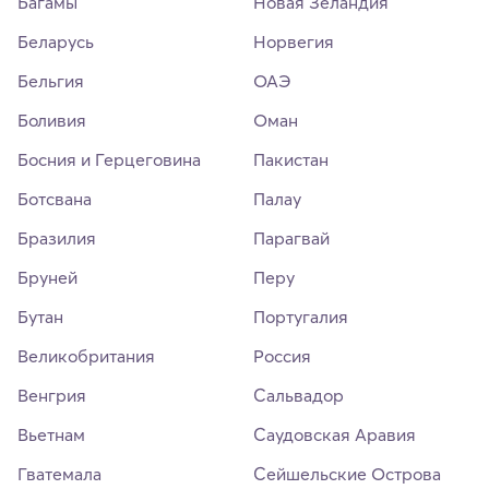
Багамы
Новая Зеландия
Беларусь
Норвегия
Бельгия
ОАЭ
Боливия
Оман
Босния и Герцеговина
Пакистан
Ботсвана
Палау
Бразилия
Парагвай
Бруней
Перу
Бутан
Португалия
Великобритания
Россия
Венгрия
Сальвадор
Вьетнам
Саудовская Аравия
Гватемала
Сейшельские Острова