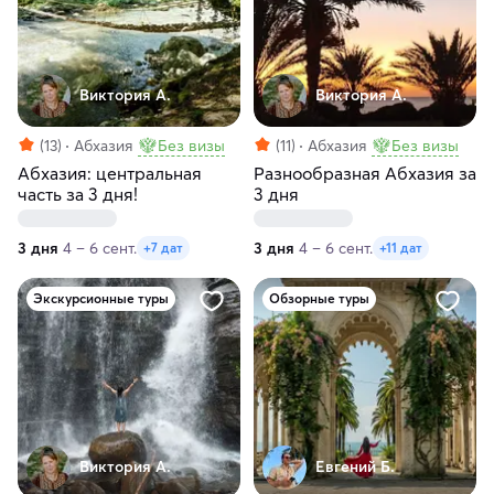
Виктория А.
Виктория А.
(13)
Абхазия
Без визы
(11)
Абхазия
Без визы
Абхазия: центральная
Разнообразная Абхазия за
часть за 3 дня!
3 дня
3 дня
4 – 6 сент.
3 дня
4 – 6 сент.
+7 дат
+11 дат
Экскурсионные туры
Обзорные туры
Виктория А.
Евгений Б.