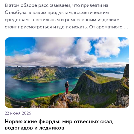
В этом обзоре рассказываем, что привезти из 
Стамбула: к каким продуктам, косметическим 
средствам, текстильным и ремесленным изделиям 
стоит присмотреться и где их искать. От ароматного 
кофе, специй и сладостей до мозаичных ламп, 
керамики и изделий из кожи на турецких рынках и в 
аутентичных лавках — в подарок близким или себе на 
память о путешествии.
22 июня 2026
Норвежские фьорды: мир отвесных скал,
водопадов и ледников