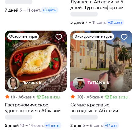
Лучшее в Абхазии за 5
дней. Тур с комфортом
7 дней
5 – 11 сент.
+3 даты
5 дней
7 – 11 сент.
+21 дата
Обзорные туры
Экскурсионные туры
Люсинэ К.
TATIANA K.
(1)
Абхазия
Без визы
(10)
Абхазия
Без визы
Гастрономическое
Самые красивые
удовольствие в Абхазии
выходные в Абхазии
5 дней
10 – 14 сент.
2 дня
5 – 6 сент.
+4 даты
+17 дат