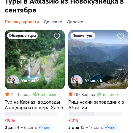
Туры в Абхазию из Новокузнецка в
сентябре
По популярности
Дешевле
Дороже
Обзорные туры
Пешие туры
Ульяна К.
Ульяна К.
(1)
Кавказ
Без визы
(1)
Кавказ
Без визы
Тур на Кавказ: водопады
Рицинский заповедник в
Ачандары и пещера Хабю
Абхазии
-10%
-10%
3 дня
4 – 6 сент.
3 дня
15 – 17 сент.
+5 дат
+5 дат