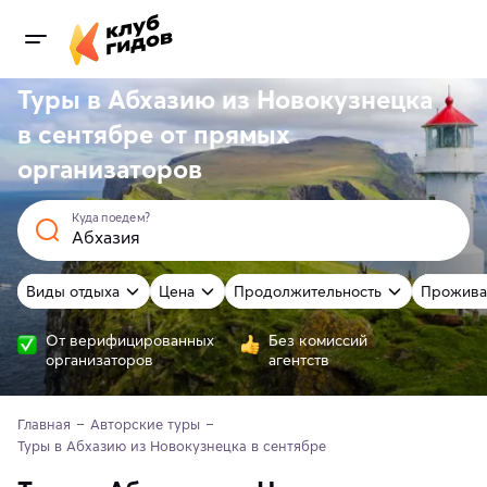
Туры в Абхазию из Новокузнецка
в сентябре от
прямых
организаторов
Куда поедем?
Виды отдыха
Цена
Продолжительность
Прожива
От верифицированных
Без комиссий
организаторов
агентств
Главная
Авторские туры
Туры в Абхазию из Новокузнецка в сентябре