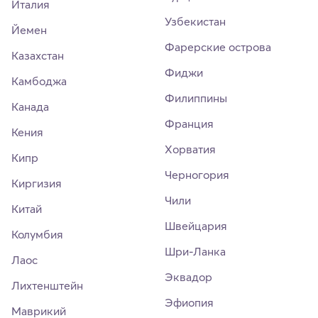
Италия
Узбекистан
Йемен
Фарерские острова
Казахстан
Фиджи
Камбоджа
Филиппины
Канада
Франция
Кения
Хорватия
Кипр
Черногория
Киргизия
Чили
Китай
Швейцария
Колумбия
Шри-Ланка
Лаос
Эквадор
Лихтенштейн
Эфиопия
Маврикий