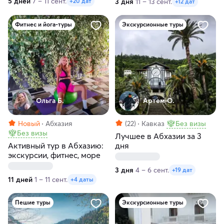
5 дней
7 – 11 сент.
3 дня
11 – 13 сент.
+20 дат
+12 дат
Фитнес и йога-туры
Экскурсионные туры
Ольга Б.
Артем О.
Новый
Абхазия
(22)
Кавказ
Без визы
Без визы
Лучшее в Абхазии за 3
Активный тур в Абхазию:
дня
экскурсии, фитнес, море
3 дня
4 – 6 сент.
+19 дат
11 дней
1 – 11 сент.
+4 даты
Пешие туры
Экскурсионные туры