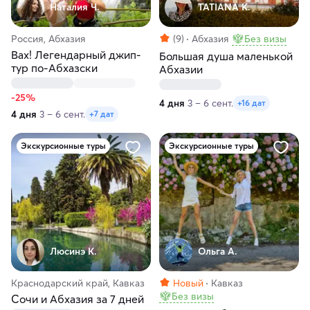
Наталия Ч.
TATIANA K.
Россия, Абхазия
(9)
Абхазия
Без визы
Вах! Легендарный джип-
Большая душа маленькой
тур по-Абхазски
Абхазии
-25%
4 дня
3 – 6 сент.
+16 дат
4 дня
3 – 6 сент.
+7 дат
Экскурсионные туры
Экскурсионные туры
Люсинэ К.
Ольга А.
Краснодарский край, Кавказ
Новый
Кавказ
Без визы
Сочи и Абхазия за 7 дней