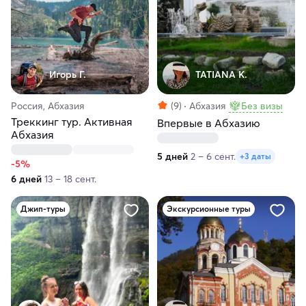
Игорь Г.
TATIANA K.
Россия, Абхазия
(9)
Абхазия
Без визы
Треккинг тур. Активная
Впервые в Абхазию
Абхазия
5 дней
2 – 6 сент.
+3 даты
-5%
6 дней
13 – 18 сент.
Джип-туры
Экскурсионные туры