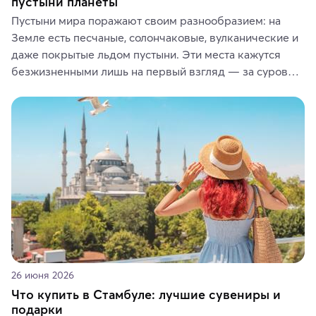
пустыни планеты
Пустыни мира поражают своим разнообразием: на 
Земле есть песчаные, солончаковые, вулканические и 
даже покрытые льдом пустыни. Эти места кажутся 
безжизненными лишь на первый взгляд — за суровой 
красотой скрываются древние культуры, редкие 
животные и маршруты, которые дарят одни из самых 
ярких впечатлений от путешествий.
26 июня 2026
Что купить в Стамбуле: лучшие сувениры и
подарки