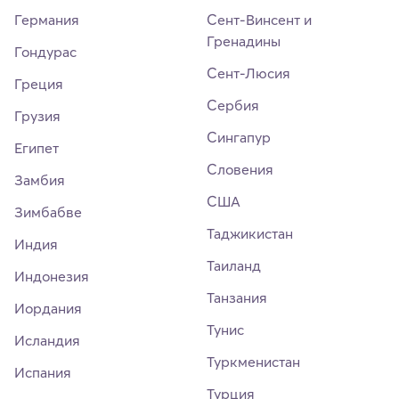
Германия
Сент-Винсент и
Гренадины
Гондурас
Сент-Люсия
Греция
Сербия
Грузия
Сингапур
Египет
Словения
Замбия
США
Зимбабве
Таджикистан
Индия
Таиланд
Индонезия
Танзания
Иордания
Тунис
Исландия
Туркменистан
Испания
Турция