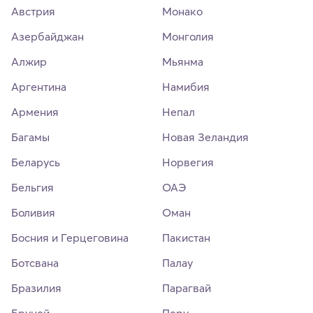
Австрия
Монако
Азербайджан
Монголия
Алжир
Мьянма
Аргентина
Намибия
Армения
Непал
Багамы
Новая Зеландия
Беларусь
Норвегия
Бельгия
ОАЭ
Боливия
Оман
Босния и Герцеговина
Пакистан
Ботсвана
Палау
Бразилия
Парагвай
Бруней
Перу