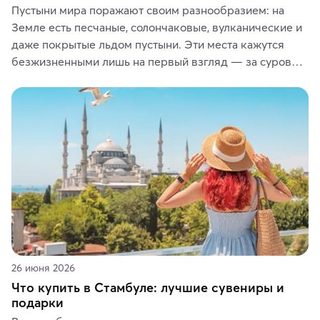
Пустыни мира поражают своим разнообразием: на 
Земле есть песчаные, солончаковые, вулканические и 
даже покрытые льдом пустыни. Эти места кажутся 
безжизненными лишь на первый взгляд — за суровой 
красотой скрываются древние культуры, редкие 
животные и маршруты, которые дарят одни из самых 
ярких впечатлений от путешествий.
26 июня 2026
Что купить в Стамбуле: лучшие сувениры и
подарки