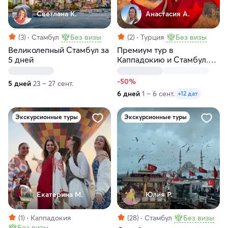
Светлана К.
Анастасия А.
(3)
Стамбул
Без визы
(2)
Турция
Без визы
Великолепный Стамбул за
Премиум тур в
5 дней
Каппадокию и Стамбул.
Приватная яхта на
Босфоре
-50%
5 дней
23 – 27 сент.
6 дней
1 – 6 сент.
+12 дат
Экскурсионные туры
Экскурсионные туры
Екатерина М.
Юлия Р.
(1)
Каппадокия
(28)
Стамбул
Без визы
Без визы