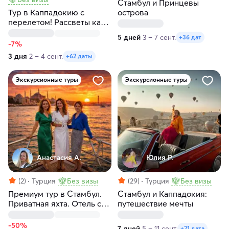
Стамбул и Принцевы
Тур в Каппадокию с
острова
перелетом! Рассветы как
в кино! Любые даты
5 дней
3 – 7 сент.
+36 дат
-7%
3 дня
2 – 4 сент.
+62 даты
Экскурсионные туры
Экскурсионные туры
Анастасия А.
Юлия Р.
(2)
Турция
Без визы
(29)
Турция
Без визы
Премиум тур в Стамбул.
Стамбул и Каппадокия:
Приватная яхта. Отель с
путешествие мечты
видом на Босфор. Без
толпы
-50%
7 дней
5 – 11 сент.
+21 дата