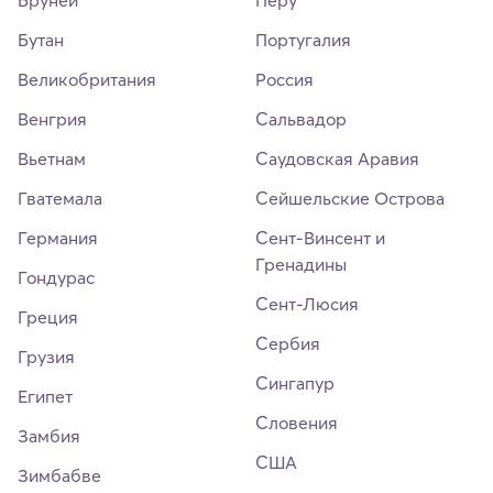
Бутан
Португалия
Великобритания
Россия
Венгрия
Сальвадор
Вьетнам
Саудовская Аравия
Гватемала
Сейшельские Острова
Германия
Сент-Винсент и
Гренадины
Гондурас
Сент-Люсия
Греция
Сербия
Грузия
Сингапур
Египет
Словения
Замбия
США
Зимбабве