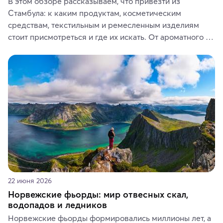
В этом обзоре рассказываем, что привезти из 
Стамбула: к каким продуктам, косметическим 
средствам, текстильным и ремесленным изделиям 
стоит присмотреться и где их искать. От ароматного 
кофе, специй и сладостей до мозаичных ламп, 
керамики и изделий из кожи на турецких рынках и в 
аутентичных лавках — в подарок близким или себе на 
память о путешествии.
22 июня 2026
Норвежские фьорды: мир отвесных скал,
водопадов и ледников
Норвежские фьорды формировались миллионы лет, а 