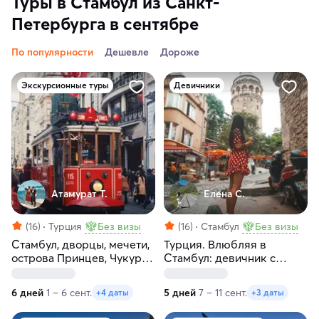
Туры в Стамбул из Санкт-
Петербурга в сентябре
По популярности
Дешевле
Дороже
Экскурсионные туры
Девичники
Атамурат Т.
Елена С.
(16)
Турция
Без визы
(16)
Стамбул
Без визы
Стамбул, дворцы, мечети,
Турция. Влюбляя в
острова Принцев, Чукур
Стамбул: девичник с
— сокровища Турции!
местной жительницей
6 дней
1 – 6 сент.
5 дней
7 – 11 сент.
+4 даты
+3 даты