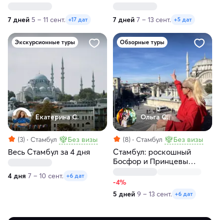
7 дней
5 – 11 сент.
7 дней
7 – 13 сент.
+17 дат
+5 дат
Экскурсионные туры
Обзорные туры
Екатерина С.
Ольга С.
(3)
Стамбул
Без визы
(8)
Стамбул
Без визы
Весь Стамбул за 4 дня
Стамбул: роскошный
Босфор и Принцевы
острова
4 дня
7 – 10 сент.
+6 дат
-4%
5 дней
9 – 13 сент.
+6 дат