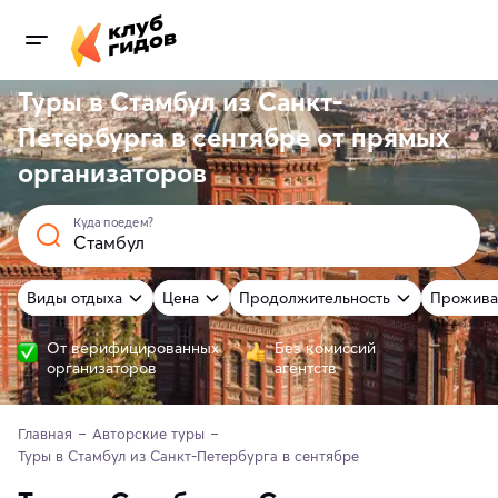
Туры в Стамбул из Санкт-
Петербурга в сентябре от
прямых
организаторов
Куда поедем?
Виды отдыха
Цена
Продолжительность
Прожива
От верифицированных
Без комиссий
организаторов
агентств
Главная
Авторские туры
Туры в Стамбул из Санкт-Петербурга в сентябре