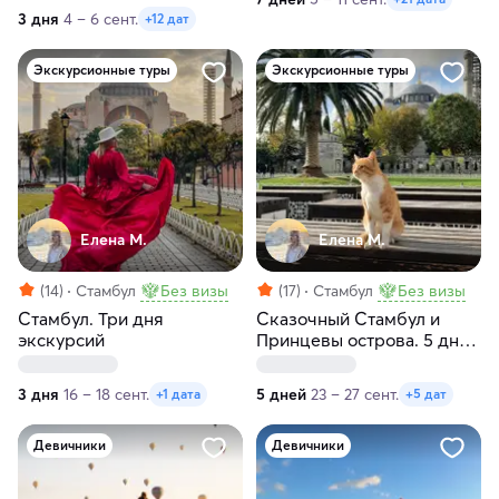
3 дня
4 – 6 сент.
+12 дат
Экскурсионные туры
Экскурсионные туры
Елена М.
Елена М.
(14)
Стамбул
Без визы
(17)
Стамбул
Без визы
Стамбул. Три дня
Сказочный Стамбул и
экскурсий
Принцевы острова. 5 дней
с проживанием
3 дня
16 – 18 сент.
5 дней
23 – 27 сент.
+1 дата
+5 дат
Девичники
Девичники