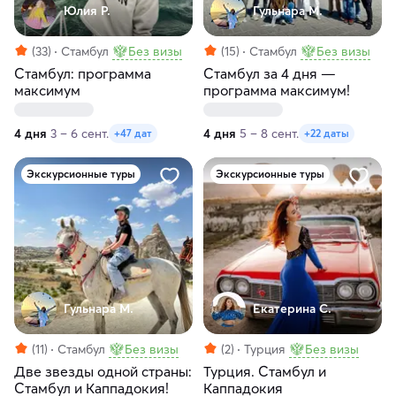
Юлия Р.
Гульнара М.
(33)
Стамбул
Без визы
(15)
Стамбул
Без визы
Стамбул: программа
Стамбул за 4 дня —
максимум
программа максимум!
4 дня
3 – 6 сент.
4 дня
5 – 8 сент.
+47 дат
+22 даты
Экскурсионные туры
Экскурсионные туры
Гульнара М.
Екатерина С.
(11)
Стамбул
Без визы
(2)
Турция
Без визы
Две звезды одной страны:
Турция. Стамбул и
Стамбул и Каппадокия!
Каппадокия