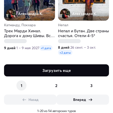
Александра К.
Александра К.
Катманду, Покхара
Непал
Трек Марди Химал.
Непал и Бутан. Две страны
Дорога к дому Шивы. Все
счастья. Отели 4-5*
включено
8 дней
26 сент. – 3 окт.
9 дней
1 – 9 мая 2027
+1 дата
+2 даты
Загрузить еще
1
2
3
Назад
Вперед
1–20 из 54 авторских туров