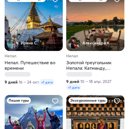
Ирина С.
Александра К.
Непал
Непал
Непал. Путешествие во
Золотой треугольник
времени
Непала: Катманду,
Покхара, Читван. Лучшие
отели 5*
9 дней
10 – 18 апр. 2027
9 дней
16 – 24 окт.
+1 дата
+1 дата
Пешие туры
Экскурсионные туры