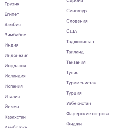
Сербия
Грузия
Сингапур
Египет
Словения
Замбия
США
Зимбабве
Таджикистан
Индия
Таиланд
Индонезия
Танзания
Иордания
Тунис
Исландия
Туркменистан
Испания
Турция
Италия
Узбекистан
Йемен
Фарерские острова
Казахстан
Фиджи
Камбоджа