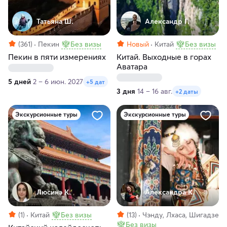
Татьяна Ш.
Александр Г.
(361)
Пекин
Без визы
Новый
Китай
Без визы
Пекин в пяти измерениях
Китай. Выходные в горах
Аватара
5 дней
2 – 6 июн. 2027
+5 дат
3 дня
14 – 16 авг.
+2 даты
Экскурсионные туры
Экскурсионные туры
Люсинэ К.
Александра К.
(1)
Китай
Без визы
(13)
Чэнду, Лхаса, Шигадзе
Без визы