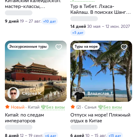
Китайский калейдоскоп:
мастер-классы,
Тур в Тибет. Лхаса-
пульсирующие
Кайлаш. В поисках Шангри
мегаполисы и внеземные
Ла с гидом-буддологом
9 дней
19 – 27 авг.
+10 дат
пейзажи
14 дней
30 мая – 12 июн. 2027
+5 дат
Экскурсионные туры
Туры на море
Сергей К.
Владислав Т.
Новый
Китай
Без визы
(2)
Санья
Без визы
Китай: по следам
Отпуск на море! Пляжный
императоров
отдых в Китае
8 дней
12 – 19 сент.
6 дней
10 – 15 авг.
+6 дат
+15 дат