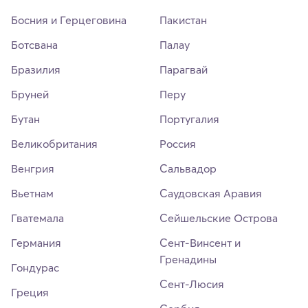
Босния и Герцеговина
Пакистан
Ботсвана
Палау
Бразилия
Парагвай
Бруней
Перу
Бутан
Португалия
Великобритания
Россия
Венгрия
Сальвадор
Вьетнам
Саудовская Аравия
Гватемала
Сейшельские Острова
Германия
Сент-Винсент и
Гренадины
Гондурас
Сент-Люсия
Греция