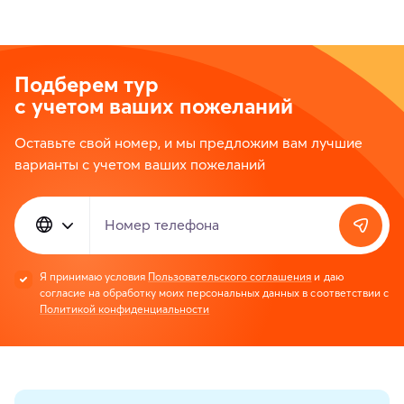
Подберем тур
с учетом ваших пожеланий
Оставьте свой номер, и мы предложим вам лучшие
варианты с учетом ваших пожеланий
Номер телефона
Я принимаю условия
Пользовательского соглашения
и даю
согласие на обработку моих персональных данных в соответствии с
Политикой конфиденциальности