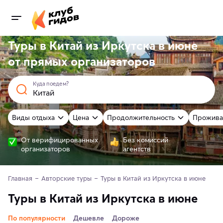
Туры в Китай из Иркутска в июне
от
прямых
организаторов
Куда поедем?
Виды отдыха
Цена
Продолжительность
Прожива
От верифицированных
Без комиссий
организаторов
агентств
Главная
Авторские туры
Туры в Китай из Иркутска в июне
Туры в Китай из Иркутска в июне
По популярности
Дешевле
Дороже