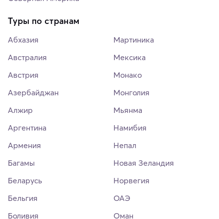
Туры по странам
Абхазия
Мартиника
Австралия
Мексика
Австрия
Монако
Азербайджан
Монголия
Алжир
Мьянма
Аргентина
Намибия
Армения
Непал
Багамы
Новая Зеландия
Беларусь
Норвегия
Бельгия
ОАЭ
Боливия
Оман