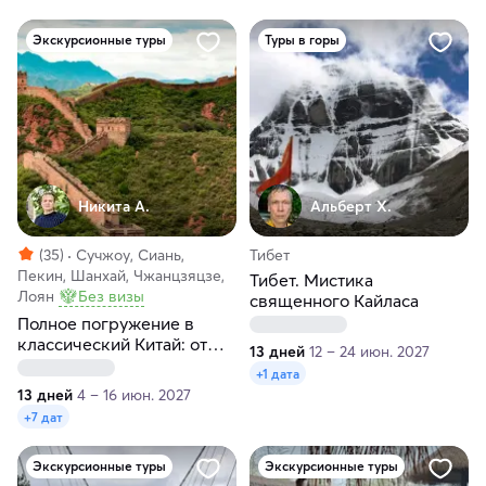
Экскурсионные туры
Туры в горы
Никита А.
Альберт Х.
(35)
Сучжоу, Сиань,
Тибет
Пекин, Шанхай, Чжанцзяцзе,
Тибет. Мистика
Лоян
Без визы
священного Кайласа
Полное погружение в
классический Китай: от
13 дней
12 – 24 июн. 2027
Пекина до Шанхая
+1 дата
13 дней
4 – 16 июн. 2027
+7 дат
Экскурсионные туры
Экскурсионные туры