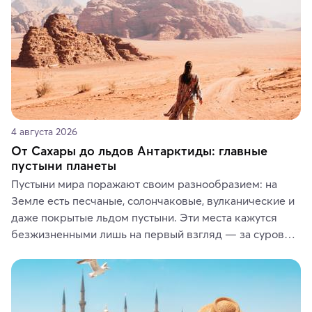
4 августа 2026
От Сахары до льдов Антарктиды: главные
пустыни планеты
Пустыни мира поражают своим разнообразием: на 
Земле есть песчаные, солончаковые, вулканические и 
даже покрытые льдом пустыни. Эти места кажутся 
безжизненными лишь на первый взгляд — за суровой 
красотой скрываются древние культуры, редкие 
животные и маршруты, которые дарят одни из самых 
ярких впечатлений от путешествий.