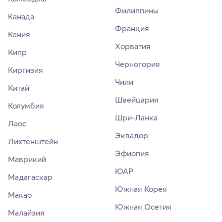
Филиппины
Канада
Франция
Кения
Хорватия
Кипр
Черногория
Киргизия
Чили
Китай
Швейцария
Колумбия
Шри-Ланка
Лаос
Эквадор
Лихтенштейн
Эфиопия
Маврикий
ЮАР
Мадагаскар
Южная Корея
Макао
Южная Осетия
Малайзия