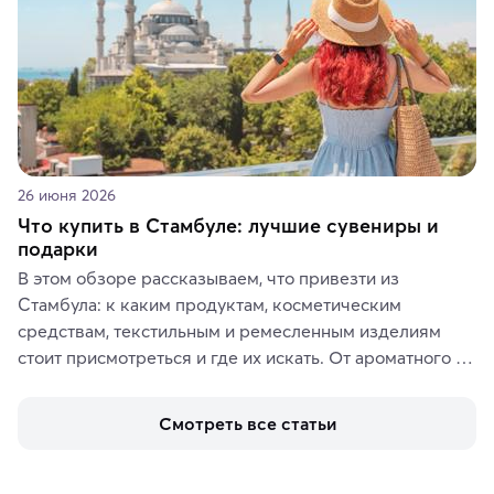
26 июня 2026
Что купить в Стамбуле: лучшие сувениры и
подарки
В этом обзоре рассказываем, что привезти из 
Стамбула: к каким продуктам, косметическим 
средствам, текстильным и ремесленным изделиям 
стоит присмотреться и где их искать. От ароматного 
кофе, специй и сладостей до мозаичных ламп, 
керамики и изделий из кожи на турецких рынках и в 
Смотреть все статьи
аутентичных лавках — в подарок близким или себе на 
память о путешествии.