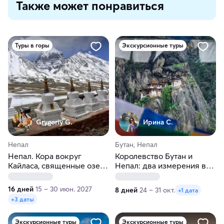
Также может понравиться
Туры в горы
Экскурсионные туры
Grygoriy G.
Ирина С.
Непал
Бутан, Непал
Непал. Кора вокруг
Королевство Бутан и
Кайласа, священные озера
Непал: два измерения в
Манасаровар и Ракшас
Гималаях
Тал: символизм и
16 дней
15 – 30 июн. 2027
8 дней
24 – 31 окт.
+1 дата
паломничество
+3 даты
Экскурсионные туры
Экскурсионные туры