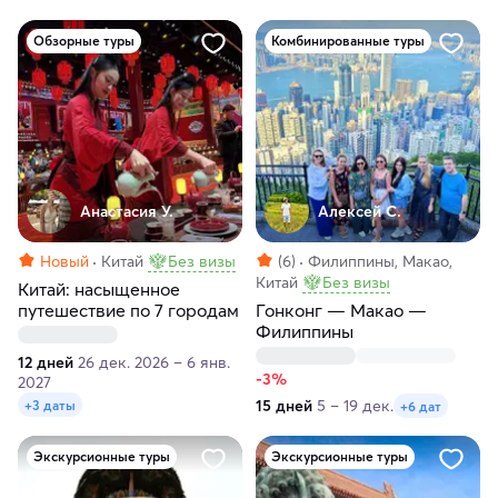
Обзорные туры
Комбинированные туры
Анастасия У.
Алексей С.
Новый
Китай
Без визы
(6)
Филиппины, Макао,
Китай
Без визы
Китай: насыщенное
путешествие по 7 городам
Гонконг — Макао —
Филиппины
12 дней
26 дек. 2026 – 6 янв.
-3%
2027
15 дней
5 – 19 дек.
+3 даты
+6 дат
Экскурсионные туры
Экскурсионные туры