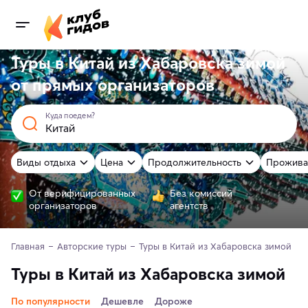
Туры в Китай из Хабаровска зимой
от
прямых
организаторов
Куда поедем?
Виды отдыха
Цена
Продолжительность
Прожива
От верифицированных
Без комиссий
организаторов
агентств
Главная
Авторские туры
Туры в Китай из Хабаровска зимой 
Туры в Китай из Хабаровска зимой
По популярности
Дешевле
Дороже