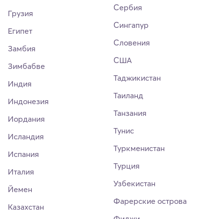
Сербия
Грузия
Сингапур
Египет
Словения
Замбия
США
Зимбабве
Таджикистан
Индия
Таиланд
Индонезия
Танзания
Иордания
Тунис
Исландия
Туркменистан
Испания
Турция
Италия
Узбекистан
Йемен
Фарерские острова
Казахстан
Фиджи