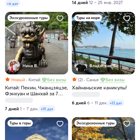
14 дней
12 – 25 янв. 2027
+6 дат
Экскурсионные туры
Туры на море
Нина В.
Владислав Т.
Новый
Китай
Без визы
(2)
Санья
Без визы
Китай: Пекин, Чжанцзяцзе,
Хайнаньские каникулы!
Фэнхуан и Шанхай за 7
дней
6 дней
6 – 11 дек.
+12 дат
7 дней
1 – 7 дек.
+15 дат
Туры в горы
Экскурсионные туры