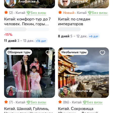
Анастасия А.
Сергей К.
(2)
Китай
Без визы
Новый
Китай
Без визы
Китай: комфорт-тур до 7
Китай: по следам
человек. Пекин, горы
императоров
Аватара, Великая стена,
Шанхай, Терракотовая
-15%
8 дней
5 – 12 дек.
+6 дат
армия
11 дней
3 – 13 дек.
+16 дат
Обзорные туры
Необычные туры
Мария Р.
Валентин А.
(7)
Китай
Без визы
(86)
Китай
Без визы
Китай. Шанхай, Гуйлинь,
Китай. Cокровища