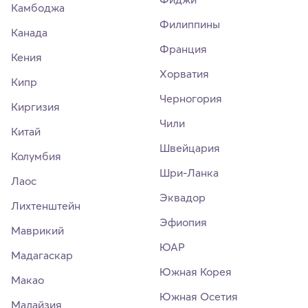
Камбоджа
Филиппины
Канада
Франция
Кения
Хорватия
Кипр
Черногория
Киргизия
Чили
Китай
Швейцария
Колумбия
Шри-Ланка
Лаос
Эквадор
Лихтенштейн
Эфиопия
Маврикий
ЮАР
Мадагаскар
Южная Корея
Макао
Южная Осетия
Малайзия