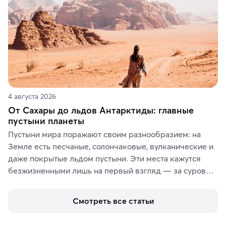
4 августа 2026
От Сахары до льдов Антарктиды: главные
пустыни планеты
Пустыни мира поражают своим разнообразием: на 
Земле есть песчаные, солончаковые, вулканические и 
даже покрытые льдом пустыни. Эти места кажутся 
безжизненными лишь на первый взгляд — за суровой 
красотой скрываются древние культуры, редкие 
животные и маршруты, которые дарят одни из самых 
Смотреть все статьи
ярких впечатлений от путешествий.