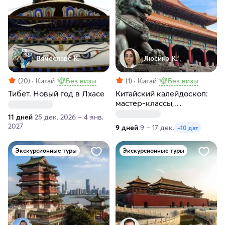
Вячеславс К.
Люсинэ К.
(20)
Китай
Без визы
(1)
Китай
Без визы
Тибет. Новый год в Лхасе
Китайский калейдоскоп:
мастер-классы,
пульсирующие
11 дней
25 дек. 2026 – 4 янв.
мегаполисы и внеземные
2027
9 дней
9 – 17 дек.
+10 дат
пейзажи
Экскурсионные туры
Экскурсионные туры