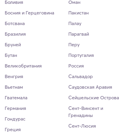
Боливия
Оман
Босния и Герцеговина
Пакистан
Ботсвана
Палау
Бразилия
Парагвай
Бруней
Перу
Бутан
Португалия
Великобритания
Россия
Венгрия
Сальвадор
Вьетнам
Саудовская Аравия
Гватемала
Сейшельские Острова
Германия
Сент-Винсент и
Гренадины
Гондурас
Сент-Люсия
Греция