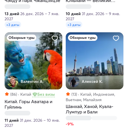
Чэнду и парк Чжанцзяцзе
Юньнани — Великий
чайный путь
13 дней
26 дек. 2026 – 7 янв.
10 дней
31 дек. 2026 – 9 янв.
2027
2027
+3 даты
+3 даты
Обзорные туры
Обзорные туры
Валентин А.
Алексей К.
(86)
Китай
Без визы
(13)
Китай, Индонезия,
Вьетнам, Малайзия
Китай. Горы Аватара и
Шанхай, Ханой, Куала-
Гуйлинь
Лумпур и Бали
11 дней
31 дек. 2026 – 10 янв.
-9%
2027