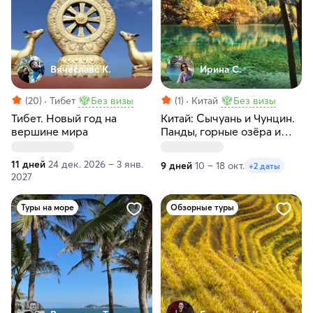
Вячеславс К.
Ирина С.
(20)
Тибет
Без визы
(1)
Китай
Без визы
Тибет. Новый год на
Китай: Сычуань и Чунцин.
вершине мира
Панды, горные озёра и
тибетская культура
11 дней
24 дек. 2026 – 3 янв.
9 дней
10 – 18 окт.
+2 даты
2027
Туры на море
Обзорные туры