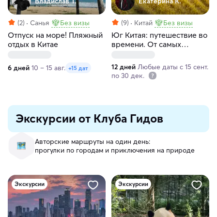
Владислав Т.
Екатерина К.
(2)
Санья
Без визы
(9)
Китай
Без визы
Отпуск на море! Пляжный
Юг Китая: путешествие во
отдых в Китае
времени. От самых
высоких телебашен до
деревенских промыслов,
12 дней
Любые даты с 15 сент.
6 дней
10 – 15 авг.
+15 дат
тихих плантаций и
по 30 дек.
ремёсел
Экскурсии от Клуба Гидов
Авторские маршруты на один день:
прогулки по городам и приключения на природе
Экскурсии
Экскурсии