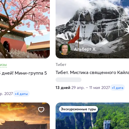
Альберт Х.
визы
Тибет
Тибет. Мистика священного Кайл
5 дней! Мини-группа 5
13 дней
29 апр. – 11 мая 2027
+1 дата
пр. 2027
+4 даты
Экскурсионные туры