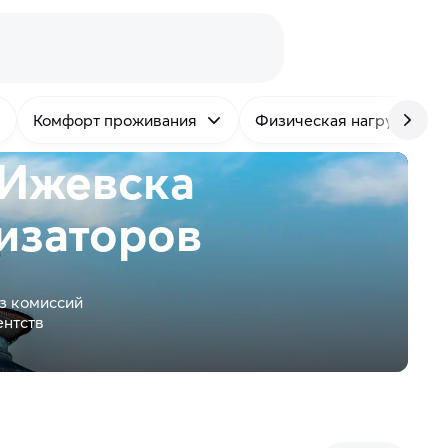
Комфорт проживания
Физическая нагрузка
 Ижевска
изаторов
з комиссий
ентств