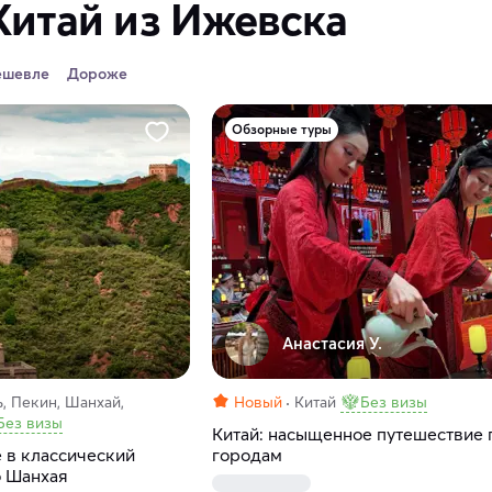
Китай из Ижевска
ешевле
Дороже
Обзорные туры
Анастасия У.
, Пекин, Шанхай,
Новый
Китай
Без визы
Без визы
Китай: насыщенное путешествие 
 в классический
городам
о Шанхая