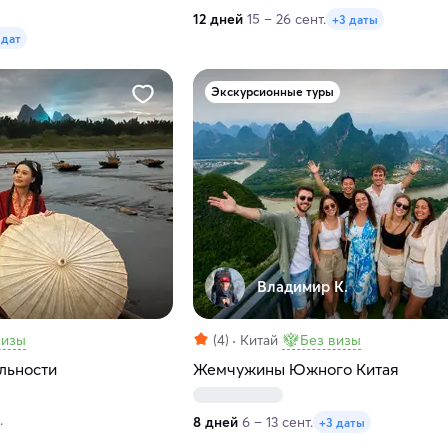
12 дней
15 – 26 сент.
+3 даты
 дат
Экскурсионные туры
Владимир К.
визы
(4)
Китай
Без визы
альности
Жемчужины Южного Китая
.
8 дней
6 – 13 сент.
+3 даты