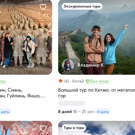
Экскурсионные туры
Владимир К.
изы
(4)
Китай
Без визы
ин, Сиань,
Большой тур по Китаю: от мегапо
н, Гуйлинь, Яншо,
гор
8 дней
18 – 25 окт.
 даты
+1 дата
Туры в горы