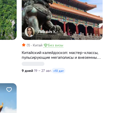
Люсинэ К.
(1)
Китай
Без визы
Китайский калейдоскоп: мастер-классы,
пульсирующие мегаполисы и внеземные
пейзажи
9 дней
19 – 27 авг.
+10 дат