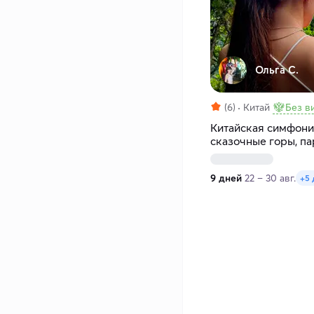
Ольга С.
(6)
Китай
Без в
Китайская симфония
сказочные горы, п
мегаполисы
9 дней
22 – 30 авг.
+5 