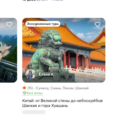
Экскурсионные туры
Елена К.
(15)
Сучжоу, Сиань, Пекин, Шанхай
Без визы
Китай: от Великой стены до небоскрёбов
Шанхая и гора Хуашань