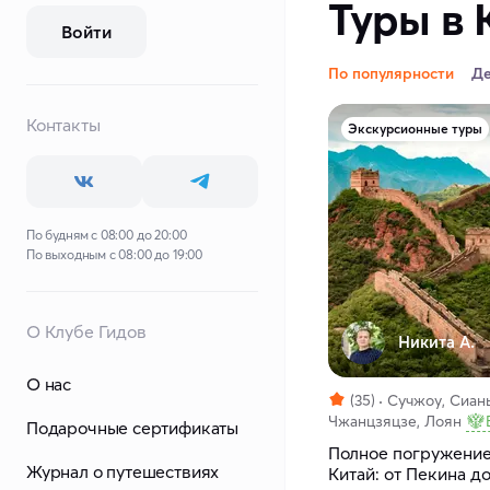
Туры в 
Войти
По популярности
Д
Контакты
Экскурсионные туры
По будням с 08:00 до 20:00
По выходным с 08:00 до 19:00
О Клубе Гидов
Никита А.
О нас
(35)
Сучжоу, Сиань
Чжанцзяцзе, Лоян
Подарочные сертификаты
Полное погружение
Журнал о путешествиях
Китай: от Пекина д