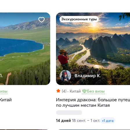
Экскурсионные туры
Л.
Владимир К.
визы
(4)
Китай
Без визы
Китай
Империя дракона: большое путе
по лучшим местам Китая
14 дней
18 сент. – 1 окт.
+1 дата