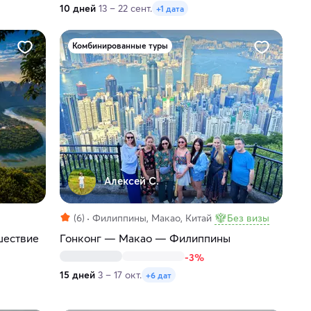
10 дней
13 – 22 сент.
+1 дата
Комбинированные туры
Алексей С.
(6)
Филиппины, Макао, Китай
Без визы
шествие
Гонконг — Макао — Филиппины
-3%
15 дней
3 – 17 окт.
+6 дат