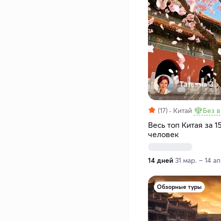
Татьяна З.
(17)
Китай
Без 
Весь топ Китая за 1
человек
14 дней
31 мар. – 14 а
Обзорные туры