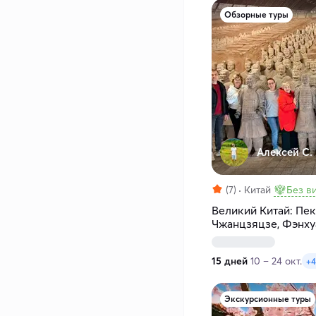
Обзорные туры
Алексей С.
(7)
Китай
Без в
Великий Китай: Пек
Чжанцзяцзе, Фэнхуа
Хайнань
15 дней
10 – 24 окт.
+4
Экскурсионные туры