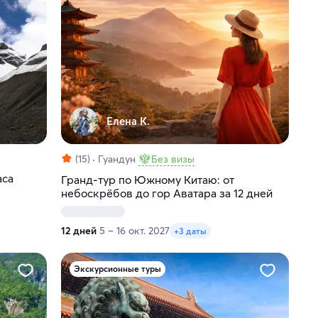
Елена К.
(15)
Гуандун
Без визы
аса
Гранд-тур по Южному Китаю: от
небоскрёбов до гор Аватара за 12 дней
12 дней
5 – 16 окт. 2027
+3 даты
Экскурсионные туры