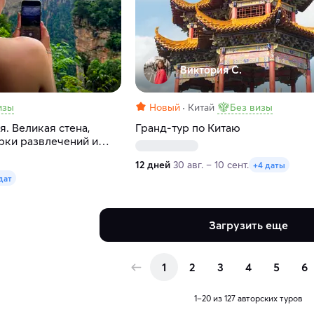
Виктория С.
изы
Новый
Китай
Без визы
. Великая стена,
Гранд-тур по Китаю
арки развлечений и
12 дней
30 авг. – 10 сент.
+4 даты
дат
Загрузить еще
1
2
3
4
5
6
1–20 из 127 авторских туров