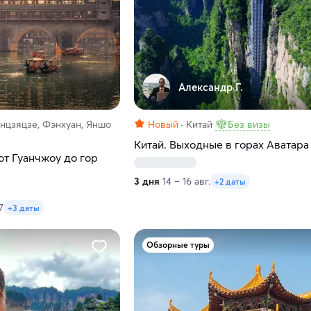
Александр Г.
нцзяцзе, Фэнхуан, Яншо
Новый
Китай
Без визы
Китай. Выходные в горах Аватара
 от Гуанчжоу до гор
3 дня
14 – 16 авг.
+2 даты
7
+3 даты
Обзорные туры