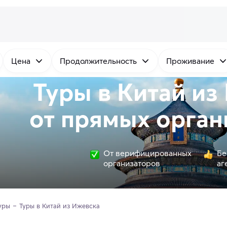
Цена
Продолжительность
Проживание
Туры в Китай из
от
прямых
орган
От верифицированных
Бе
организаторов
аг
уры
Туры в Китай из Ижевска