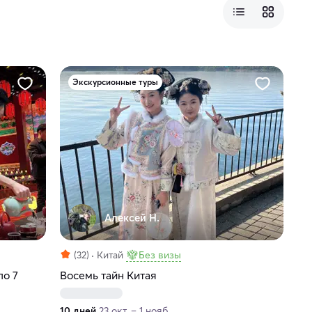
Экскурсионные туры
Алексей Н.
(32)
Китай
Без визы
по 7
Восемь тайн Китая
10 дней
23 окт. – 1 нояб.