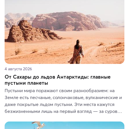
4 августа 2026
От Сахары до льдов Антарктиды: главные
пустыни планеты
Пустыни мира поражают своим разнообразием: на 
Земле есть песчаные, солончаковые, вулканические и 
даже покрытые льдом пустыни. Эти места кажутся 
безжизненными лишь на первый взгляд — за суровой 
красотой скрываются древние культуры, редкие 
животные и маршруты, которые дарят одни из самых 