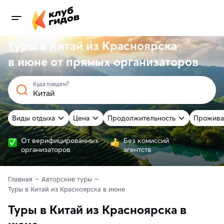
Туры в Китай из Красноярска
в июне от
прямых
организаторов
Куда поедем?
Виды отдыха
Цена
Продолжительность
Прожива
От верифицированных
Без комиссий
организаторов
агентств
Главная
Авторские туры
Туры в Китай из Красноярска в июне
Туры в Китай из Красноярска в