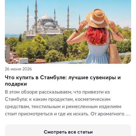
ярких впечатлений от путешествий.
26 июня 2026
Что купить в Стамбуле: лучшие сувениры и
подарки
В этом обзоре рассказываем, что привезти из 
Стамбула: к каким продуктам, косметическим 
средствам, текстильным и ремесленным изделиям 
стоит присмотреться и где их искать. От ароматного 
кофе, специй и сладостей до мозаичных ламп, 
керамики и изделий из кожи на турецких рынках и в 
Смотреть все статьи
аутентичных лавках — в подарок близким или себе на 