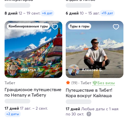
8 дней
12 – 19 сент.
6 дней
10 – 15 авг.
+6 дат
+15 дат
Комбинированные туры
Туры в горы
Наталья Л.
Алексей Б.
Тибет
(19)
Тибет
Без визы
Грандиозное путешествие
Путешествие в Тибет!
по Непалу и Тибету
Кора вокруг Кайлаша
17 дней
17 авг. – 2 сент.
17 дней
Любые даты с 1 мая
по 30 окт.
+2 даты