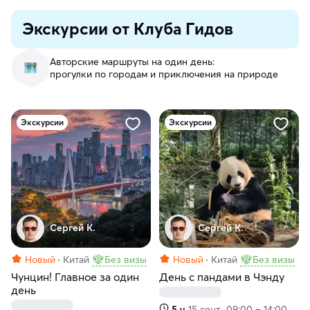
Экскурсии от Клуба Гидов
Авторские маршруты на один день:
прогулки по городам и приключения на природе
Экскурсии
Экскурсии
Сергей К.
Сергей К.
Новый
Китай
Без визы
Новый
Китай
Без визы
Чунцин! Главное за один
День с пандами в Чэнду
день
5 ч
15 сент., 09:00 – 14:00