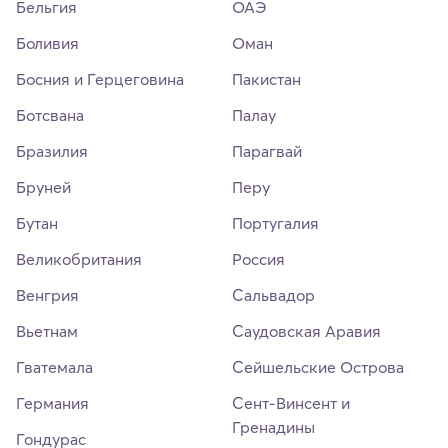
Бельгия
ОАЭ
Боливия
Оман
Босния и Герцеговина
Пакистан
Ботсвана
Палау
Бразилия
Парагвай
Бруней
Перу
Бутан
Португалия
Великобритания
Россия
Венгрия
Сальвадор
Вьетнам
Саудовская Аравия
Гватемала
Сейшельские Острова
Германия
Сент-Винсент и
Гренадины
Гондурас