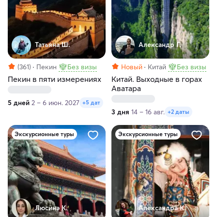
Татьяна Ш.
Александр Г.
(361)
Пекин
Без визы
Новый
Китай
Без визы
Пекин в пяти измерениях
Китай. Выходные в горах
Аватара
5 дней
2 – 6 июн. 2027
+5 дат
3 дня
14 – 16 авг.
+2 даты
Экскурсионные туры
Экскурсионные туры
Люсинэ К.
Александра К.