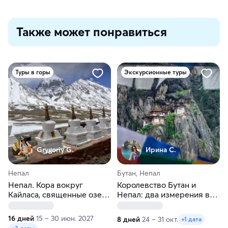
Также может понравиться
Туры в горы
Экскурсионные туры
Grygoriy G.
Ирина С.
Непал
Бутан, Непал
Непал. Кора вокруг
Королевство Бутан и
Кайласа, священные озера
Непал: два измерения в
Манасаровар и Ракшас
Гималаях
Тал: символизм и
16 дней
15 – 30 июн. 2027
8 дней
24 – 31 окт.
+1 дата
паломничество