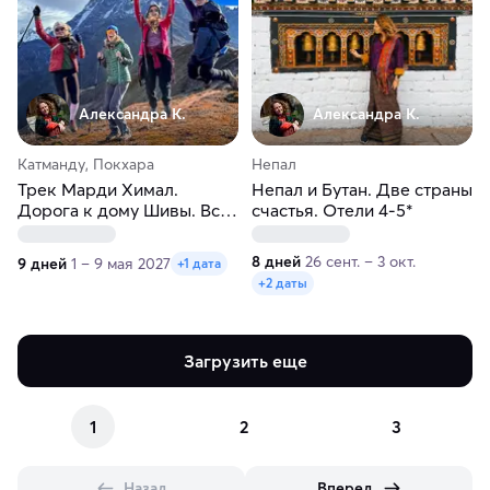
Александра К.
Александра К.
Катманду, Покхара
Непал
Трек Марди Химал.
Непал и Бутан. Две страны
Дорога к дому Шивы. Все
счастья. Отели 4-5*
включено
8 дней
26 сент. – 3 окт.
9 дней
1 – 9 мая 2027
+1 дата
+2 даты
Загрузить еще
1
2
3
Назад
Вперед