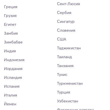
Сент-Люсия
Греция
Сербия
Грузия
Сингапур
Египет
Словения
Замбия
США
Зимбабве
Таджикистан
Индия
Таиланд
Индонезия
Танзания
Иордания
Тунис
Исландия
Туркменистан
Испания
Турция
Италия
Узбекистан
Йемен
Фарерские острова