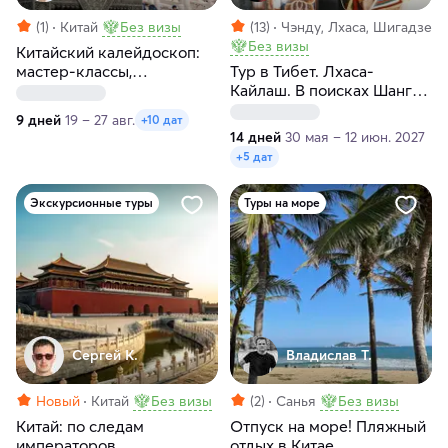
(1)
Китай
Без визы
(13)
Чэнду, Лхаса, Шигадзе
Без визы
Китайский калейдоскоп:
мастер-классы,
Тур в Тибет. Лхаса-
пульсирующие
Кайлаш. В поисках Шангри
мегаполисы и внеземные
Ла с гидом-буддологом
9 дней
19 – 27 авг.
+10 дат
пейзажи
14 дней
30 мая – 12 июн. 2027
+5 дат
Экскурсионные туры
Туры на море
Сергей К.
Владислав Т.
Новый
Китай
Без визы
(2)
Санья
Без визы
Китай: по следам
Отпуск на море! Пляжный
императоров
отдых в Китае