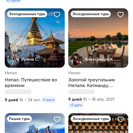
+3 даты
Экскурсионные туры
Экскурсионные туры
Ирина С.
Александра К.
Непал
Непал
Непал. Путешествие во
Золотой треугольник
времени
Непала: Катманду,
Покхара, Читван. Лучшие
отели 5*
9 дней
10 – 18 апр. 2027
9 дней
16 – 24 окт.
+1 дата
+1 дата
Пешие туры
Экскурсионные туры