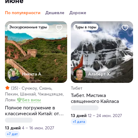
июне
По популярности
Дешевле
Дороже
Экскурсионные туры
Туры в горы
Никита А.
Альберт Х.
(35)
Сучжоу, Сиань,
Тибет
Пекин, Шанхай, Чжанцзяцзе,
Тибет. Мистика
Лоян
Без визы
священного Кайласа
Полное погружение в
классический Китай: от
13 дней
12 – 24 июн. 2027
Пекина до Шанхая
+1 дата
13 дней
4 – 16 июн. 2027
+7 дат