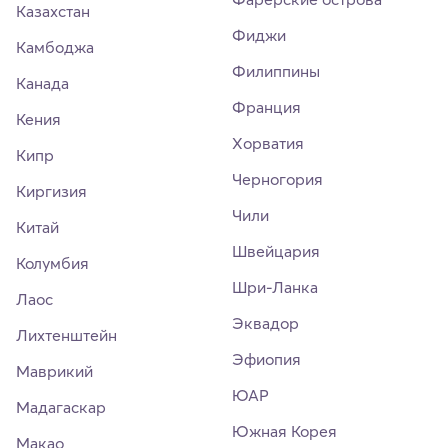
Казахстан
Фиджи
Камбоджа
Филиппины
Канада
Франция
Кения
Хорватия
Кипр
Черногория
Киргизия
Чили
Китай
Швейцария
Колумбия
Шри-Ланка
Лаос
Эквадор
Лихтенштейн
Эфиопия
Маврикий
ЮАР
Мадагаскар
Южная Корея
Макао