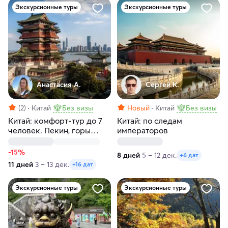
Экскурсионные туры
Экскурсионные туры
Анастасия А.
Сергей К.
(2)
Китай
Без визы
Новый
Китай
Без визы
Китай: комфорт-тур до 7
Китай: по следам
человек. Пекин, горы
императоров
Аватара, Великая стена,
Шанхай, Терракотовая
-15%
8 дней
5 – 12 дек.
+6 дат
армия
11 дней
3 – 13 дек.
+16 дат
Экскурсионные туры
Экскурсионные туры