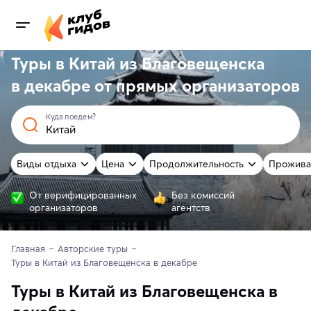
Туры в Китай из Благовещенска
в декабре от
прямых
организаторов
Куда поедем?
Виды отдыха
Цена
Продолжительность
Прожива
От верифицированных
Без комиссий
организаторов
агентств
Главная
Авторские туры
Туры в Китай из Благовещенска в декабре 
Туры в Китай из Благовещенска в