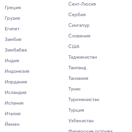
Сент-Люсия
Греция
Сербия
Грузия
Сингапур
Египет
Словения
Замбия
США
Зимбабве
Таджикистан
Индия
Таиланд
Индонезия
Танзания
Иордания
Тунис
Исландия
Туркменистан
Испания
Турция
Италия
Узбекистан
Йемен
Фарерские острова