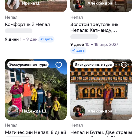
Ирина Ц.
Александра К.
Непал
Непал
Комфортный Непал
Золотой треугольник
Непала: Катманду,
Покхара, Читван. Лучшие
9 дней
1 – 9 дек.
+1 дата
отели 5*
9 дней
10 – 18 апр. 2027
+1 дата
Экскурсионные туры
Экскурсионные туры
Надежда Ш.
Александра К.
Непал
Непал
Магический Непал: 8 дней
Непал и Бутан. Две страны