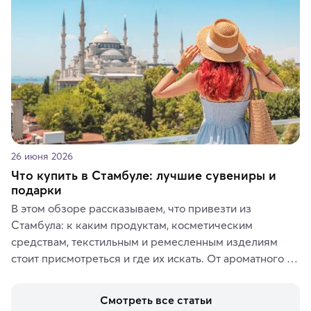
ярких впечатлений от путешествий.
26 июня 2026
Что купить в Стамбуле: лучшие сувениры и
подарки
В этом обзоре рассказываем, что привезти из 
Стамбула: к каким продуктам, косметическим 
средствам, текстильным и ремесленным изделиям 
стоит присмотреться и где их искать. От ароматного 
кофе, специй и сладостей до мозаичных ламп, 
керамики и изделий из кожи на турецких рынках и в 
Смотреть все статьи
аутентичных лавках — в подарок близким или себе на 