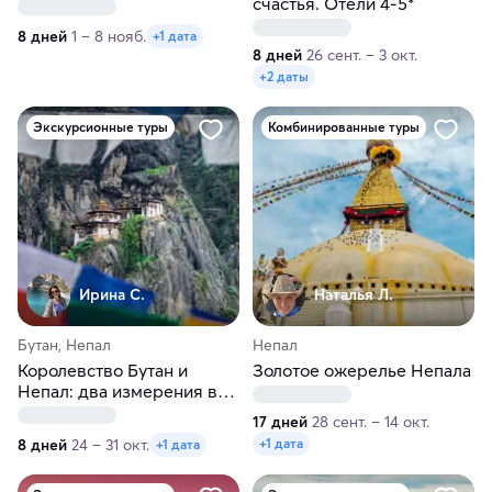
счастья. Отели 4-5*
8 дней
1 – 8 нояб.
+1 дата
8 дней
26 сент. – 3 окт.
+2 даты
Экскурсионные туры
Комбинированные туры
Ирина С.
Наталья Л.
Бутан, Непал
Непал
Королевство Бутан и
Золотое ожерелье Непала
Непал: два измерения в
Гималаях
17 дней
28 сент. – 14 окт.
8 дней
24 – 31 окт.
+1 дата
+1 дата