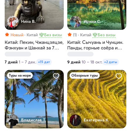
Нина В.
Ирина С.
Новый
Китай
Без визы
(1)
Китай
Без визы
Китай: Пекин, Чжанцзяцзе,
Китай: Сычуань и Чунцин.
Фэнхуан и Шанхай за 7
Панды, горные озёра и
дней
тибетская культура
7 дней
1 – 7 дек.
9 дней
10 – 18 окт.
+15 дат
+2 даты
Туры на море
Обзорные туры
Владислав Т.
Екатерина К.