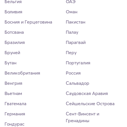
Бельгия
ОАЭ
Боливия
Оман
Босния и Герцеговина
Пакистан
Ботсвана
Палау
Бразилия
Парагвай
Бруней
Перу
Бутан
Португалия
Великобритания
Россия
Венгрия
Сальвадор
Вьетнам
Саудовская Аравия
Гватемала
Сейшельские Острова
Германия
Сент-Винсент и
Гренадины
Гондурас