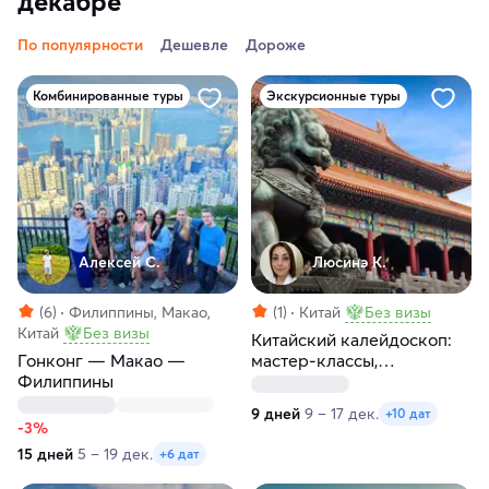
декабре
По популярности
Дешевле
Дороже
Комбинированные туры
Экскурсионные туры
Алексей С.
Люсинэ К.
(6)
Филиппины, Макао,
(1)
Китай
Без визы
Китай
Без визы
Китайский калейдоскоп:
Гонконг — Макао —
мастер-классы,
Филиппины
пульсирующие
мегаполисы и внеземные
9 дней
9 – 17 дек.
+10 дат
пейзажи
-3%
15 дней
5 – 19 дек.
+6 дат