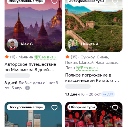
Экскурсионные туры
Экскурсионные туры
Alex G.
Никита А.
(11)
Мьянма
Без визы
(35)
Сучжоу, Сиань,
Пекин, Шанхай, Чжанцзяцзе,
Авторское путешествие
Лоян
Без визы
по Мьянме за 8 дней.
Индивидуальный тур
Полное погружение в
классический Китай: от
8 дней
Любые даты с 1 нояб.
Пекина до Шанхая
по 15 апр.
13 дней
16 – 28 окт.
+7 дат
Экскурсионные туры
Обзорные туры