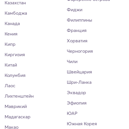
Казахстан
Фиджи
Камбоджа
Филиппины
Канада
Франция
Кения
Хорватия
Кипр
Черногория
Киргизия
Чили
Китай
Швейцария
Колумбия
Шри-Ланка
Лаос
Эквадор
Лихтенштейн
Эфиопия
Маврикий
ЮАР
Мадагаскар
Южная Корея
Макао