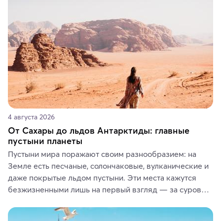
4 августа 2026
От Сахары до льдов Антарктиды: главные
пустыни планеты
Пустыни мира поражают своим разнообразием: на 
Земле есть песчаные, солончаковые, вулканические и 
даже покрытые льдом пустыни. Эти места кажутся 
безжизненными лишь на первый взгляд — за суровой 
красотой скрываются древние культуры, редкие 
животные и маршруты, которые дарят одни из самых 