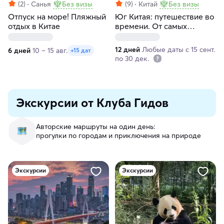
(2)
Санья
Без визы
(9)
Китай
Без визы
Отпуск на море! Пляжный
Юг Китая: путешествие во
отдых в Китае
времени. От самых
высоких телебашен до
деревенских промыслов,
12 дней
Любые даты с 15 сент.
6 дней
10 – 15 авг.
+15 дат
тихих плантаций и
по 30 дек.
ремёсел
Экскурсии от Клуба Гидов
Авторские маршруты на один день:
прогулки по городам и приключения на природе
Экскурсии
Экскурсии