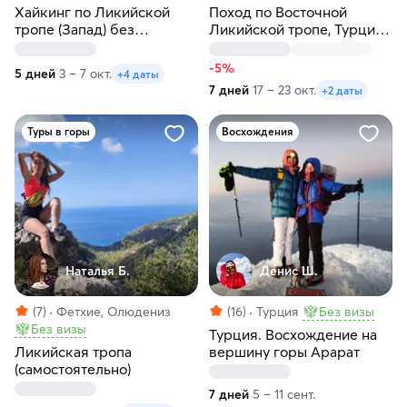
Хайкинг по Ликийской
Поход по Восточной
тропе (Запад) без
Ликийской тропе, Турция:
рюкзаков с отелями
море, горы и древняя
Ликия
-5%
5 дней
3 – 7 окт.
+4 даты
7 дней
17 – 23 окт.
+2 даты
Туры в горы
Восхождения
Наталья Б.
Денис Ш.
(7)
Фетхие, Олюдениз
(16)
Турция
Без визы
Без визы
Турция. Восхождение на
Ликийская тропа
вершину горы Арарат
(самостоятельно)
7 дней
5 – 11 сент.