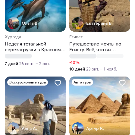
Ольга В.
Екатерина Б.
Хургада
Египет
Неделя тотальной
Путешествие мечты по
перезагрузки в Красном
Египту. Всё, что вы
море с дельфинами
мечтали увидеть
-10%
7 дней
26 сент. – 2 окт.
10 дней
23 окт. – 1 нояб.
Экскурсионные туры
Авто туры
Анна А.
Артур К.