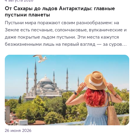
От Сахары до льдов Антарктиды: главные
пустыни планеты
Пустыни мира поражают своим разнообразием: на 
Земле есть песчаные, солончаковые, вулканические и 
даже покрытые льдом пустыни. Эти места кажутся 
безжизненными лишь на первый взгляд — за суровой 
красотой скрываются древние культуры, редкие 
животные и маршруты, которые дарят одни из самых 
ярких впечатлений от путешествий.
26 июня 2026