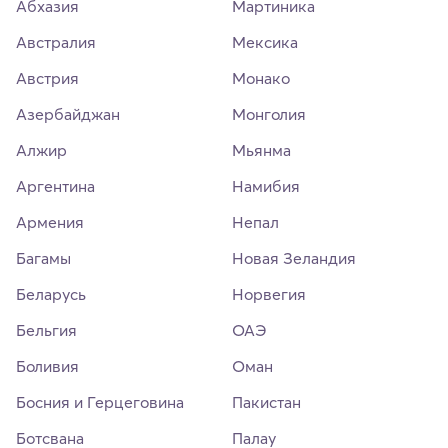
Абхазия
Мартиника
Австралия
Мексика
Австрия
Монако
Азербайджан
Монголия
Алжир
Мьянма
Аргентина
Намибия
Армения
Непал
Багамы
Новая Зеландия
Беларусь
Норвегия
Бельгия
ОАЭ
Боливия
Оман
Босния и Герцеговина
Пакистан
Ботсвана
Палау