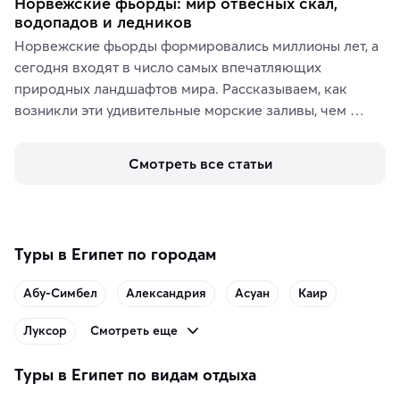
Норвежские фьорды: мир отвесных скал,
водопадов и ледников
Норвежские фьорды формировались миллионы лет, а 
сегодня входят в число самых впечатляющих 
природных ландшафтов мира. Рассказываем, как 
возникли эти удивительные морские заливы, чем 
знаменит «Король фьордов», где находятся самые 
живописные смотровые площадки и какие точки 
Смотреть все статьи
включить в маршрут по Норвегии.
Туры в Египет по городам
Абу-Симбел
Александрия
Асуан
Каир
Смотреть еще
Луксор
Туры в Египет по видам отдыха