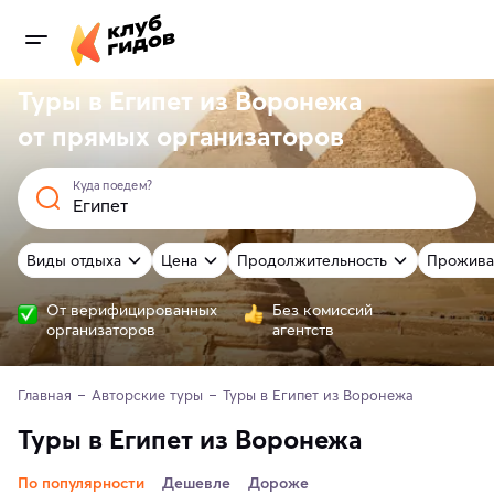
Туры в Египет из Воронежа
от
прямых
организаторов
Куда поедем?
Виды отдыха
Цена
Продолжительность
Прожива
От верифицированных
Без комиссий
организаторов
агентств
Главная
Авторские туры
Туры в Египет из Воронежа 
Туры в Египет из Воронежа
По популярности
Дешевле
Дороже