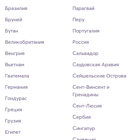
Бразилия
Парагвай
Бруней
Перу
Бутан
Португалия
Великобритания
Россия
Венгрия
Сальвадор
Вьетнам
Саудовская Аравия
Гватемала
Сейшельские Острова
Германия
Сент-Винсент и
Гренадины
Гондурас
Сент-Люсия
Греция
Сербия
Грузия
Сингапур
Египет
Словения