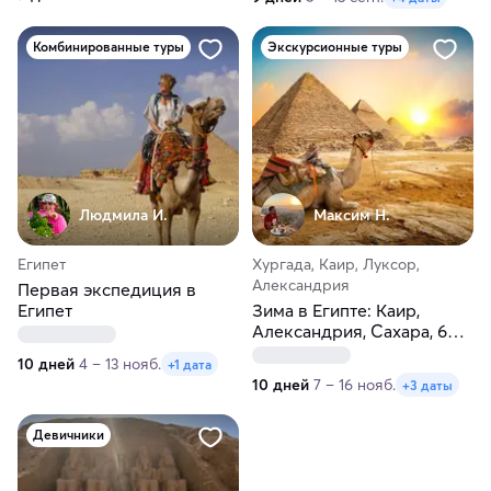
Комбинированные туры
Экскурсионные туры
Людмила И.
Максим H.
Египет
Хургада, Каир, Луксор,
Александрия
Первая экспедиция в
Египет
Зима в Египте: Каир,
Александрия, Сахара, 6
пирамид, Луксор и море!
10 дней
4 – 13 нояб.
+1 дата
10 дней
7 – 16 нояб.
+3 даты
Девичники