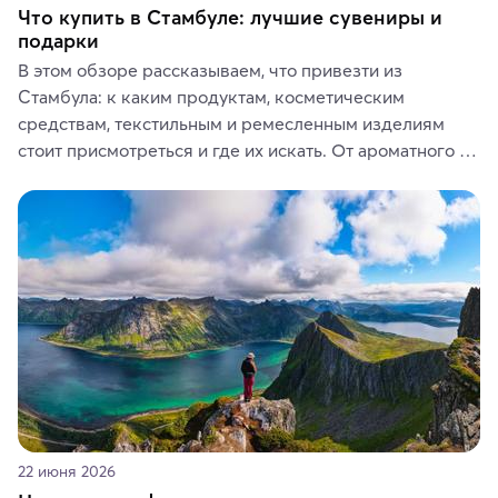
Что купить в Стамбуле: лучшие сувениры и
подарки
В этом обзоре рассказываем, что привезти из 
Стамбула: к каким продуктам, косметическим 
средствам, текстильным и ремесленным изделиям 
стоит присмотреться и где их искать. От ароматного 
кофе, специй и сладостей до мозаичных ламп, 
керамики и изделий из кожи на турецких рынках и в 
аутентичных лавках — в подарок близким или себе на 
память о путешествии.
22 июня 2026