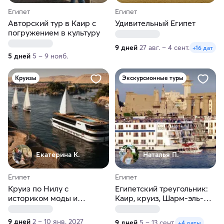
Египет
Египет
Авторский тур в Каир с
Удивительный Египет
погружением в культуру
9 дней
27 авг. – 4 сент.
+16 дат
5 дней
5 – 9 нояб.
Круизы
Экскурсионные туры
Екатерина К.
Наталья П.
Египет
Египет
Круиз по Нилу с
Египетский треугольник:
историком моды и
Каир, круиз, Шарм-эль-
маэстро
Шейх
9 дней
2 – 10 янв. 2027
9 дней
5 – 13 сент.
+4 даты