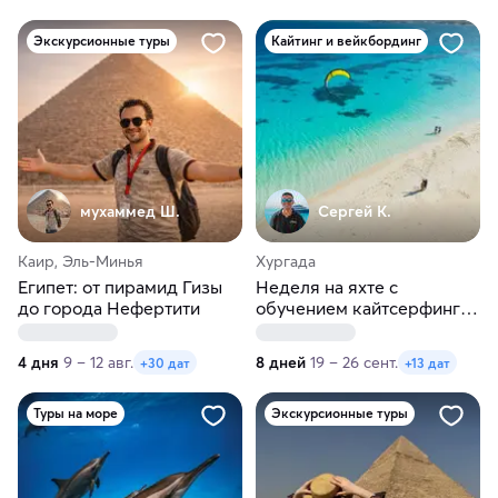
Экскурсионные туры
Кайтинг и вейкбординг
мухаммед Ш.
Сергей К.
Каир, Эль-Минья
Хургада
Египет: от пирамид Гизы
Неделя на яхте с
до города Нефертити
обучением кайтсерфингу
в Красном море!
4 дня
9 – 12 авг.
8 дней
19 – 26 сент.
+30 дат
+13 дат
Туры на море
Экскурсионные туры