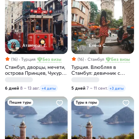
Атамурат Т.
Елена С.
(16)
Турция
Без визы
(16)
Стамбул
Без визы
Стамбул, дворцы, мечети,
Турция. Влюбляя в
острова Принцев, Чукур
Стамбул: девичник с
— сокровища Турции!
местной жительницей
6 дней
8 – 13 авг.
5 дней
7 – 11 сент.
+4 даты
+3 даты
Пешие туры
Туры в горы