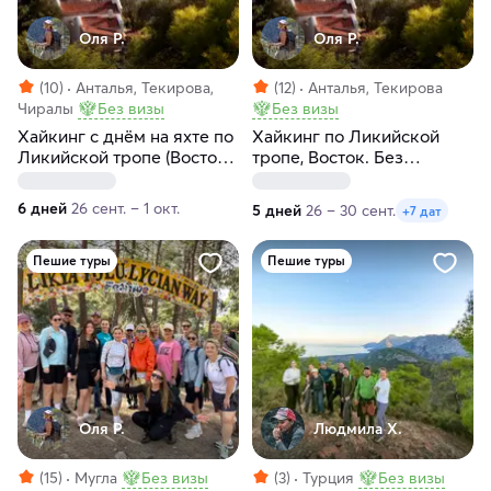
Оля Р.
Оля Р.
(10)
Анталья, Текирова,
(12)
Анталья, Текирова
Чиралы
Без визы
Без визы
Xайкинг c днём на яхте по
Хайкинг по Ликийской
Ликийской тропе (Восток).
тропе, Восток. Без
Без рюкзаков, в отелях
рюкзаков с отелями
6 дней
26 сент. – 1 окт.
5 дней
26 – 30 сент.
+7 дат
Пешие туры
Пешие туры
Оля Р.
Людмила Х.
(15)
Мугла
Без визы
(3)
Турция
Без визы