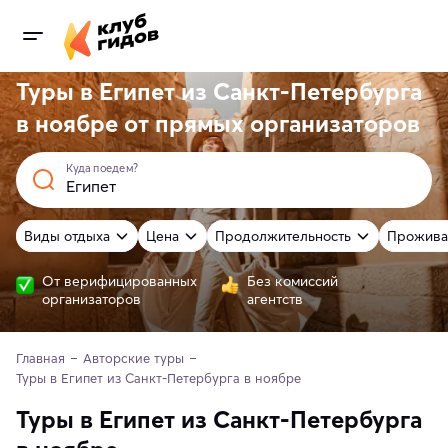
Туры в Египет из Санкт-Петербурга
в ноябре от
прямых
организаторов
Куда поедем?
Виды отдыха
Цена
Продолжительность
Прожива
От верифицированных
Без комиссий
организаторов
агентств
Главная
Авторские туры
Туры в Египет из Санкт-Петербурга в ноябре 
Туры в Египет из Санкт-Петербурга