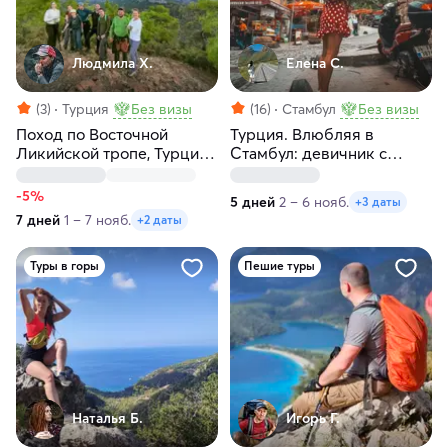
Людмила Х.
Елена С.
(3)
Турция
Без визы
(16)
Стамбул
Без визы
Поход по Восточной
Турция. Влюбляя в
Ликийской тропе, Турция:
Стамбул: девичник с
море, горы и древняя
местной жительницей
Ликия
-5%
5 дней
2 – 6 нояб.
+3 даты
7 дней
1 – 7 нояб.
+2 даты
Туры в горы
Пешие туры
Наталья Б.
Игорь Г.