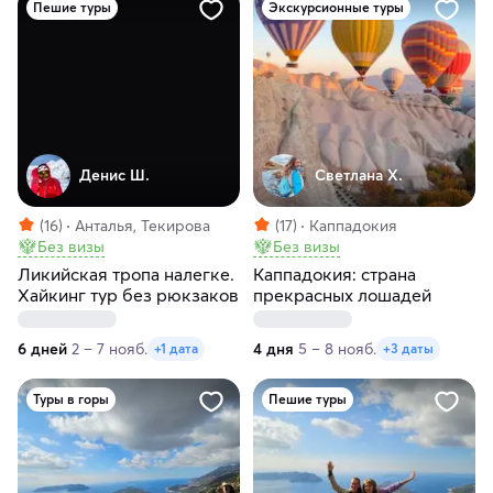
Пешие туры
Экскурсионные туры
Денис Ш.
Светлана Х.
(16)
Анталья, Текирова
(17)
Каппадокия
Без визы
Без визы
Ликийская тропа налегке.
Каппадокия: страна
Хайкинг тур без рюкзаков
прекрасных лошадей
6 дней
2 – 7 нояб.
4 дня
5 – 8 нояб.
+1 дата
+3 даты
Туры в горы
Пешие туры