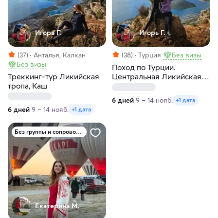
Игорь Г.
Игорь Г.
(37)
Анталья, Калкан
(38)
Турция
Без визы
Без визы
Поход по Турции.
Треккинг-тур Ликийская
Центральная Ликийская
тропа, Каш
тропа налегке
6 дней
9 – 14 нояб.
+1 дата
6 дней
9 – 14 нояб.
+1 дата
Без группы и сопровождения
Екатерина М.