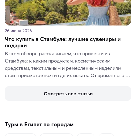
26 июня 2026
Что купить в Стамбуле: лучшие сувениры и
подарки
В этом обзоре рассказываем, что привезти из 
Стамбула: к каким продуктам, косметическим 
средствам, текстильным и ремесленным изделиям 
стоит присмотреться и где их искать. От ароматного 
кофе, специй и сладостей до мозаичных ламп, 
керамики и изделий из кожи на турецких рынках и в 
Смотреть все статьи
аутентичных лавках — в подарок близким или себе на 
память о путешествии.
Туры в Египет по городам