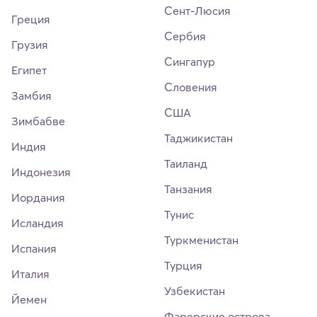
Сент-Люсия
Греция
Сербия
Грузия
Сингапур
Египет
Словения
Замбия
США
Зимбабве
Таджикистан
Индия
Таиланд
Индонезия
Танзания
Иордания
Тунис
Исландия
Туркменистан
Испания
Турция
Италия
Узбекистан
Йемен
Фарерские острова