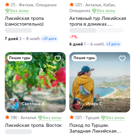
(7)
Фетхие, Олюдениз
(37)
Анталья, Кабак,
Без визы
Олюдениз
Без визы
Ликийская тропа
Активный тур Ликийская
(самостоятельно)
тропа в домиках.
Олюдениз
-7%
7 дней
2 – 8 нояб.
+21 дата
6 дней
1 – 6 нояб.
+2 даты
Пешие туры
Пешие туры
Светлана Х.
Игорь Г.
(18)
Анталья
Без визы
(37)
Турция
Без визы
Ликийская тропа. Восток
Поход по Турции.
Западная Ликийская