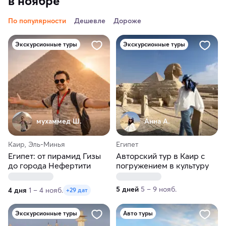
в ноябре
По популярности
Дешевле
Дороже
Экскурсионные туры
Экскурсионные туры
мухаммед Ш.
Анна А.
Каир, Эль-Минья
Египет
Египет: от пирамид Гизы
Авторский тур в Каир с
до города Нефертити
погружением в культуру
5 дней
5 – 9 нояб.
4 дня
1 – 4 нояб.
+29 дат
Экскурсионные туры
Авто туры