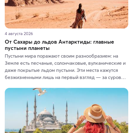
4 августа 2026
От Сахары до льдов Антарктиды: главные
пустыни планеты
Пустыни мира поражают своим разнообразием: на 
Земле есть песчаные, солончаковые, вулканические и 
даже покрытые льдом пустыни. Эти места кажутся 
безжизненными лишь на первый взгляд — за суровой 
красотой скрываются древние культуры, редкие 
животные и маршруты, которые дарят одни из самых 
ярких впечатлений от путешествий.