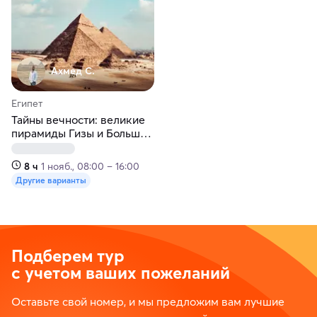
Ахмед С.
Египет
Тайны вечности: великие
пирамиды Гизы и Большой
Египетский музей
8 ч
1 нояб., 08:00 – 16:00
Другие варианты
Подберем тур
с учетом ваших пожеланий
Оставьте свой номер, и мы предложим вам лучшие