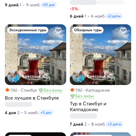
тропа без рюкзаков
9 дней
1 – 9 нояб.
+10 дат
-5%
6 дней
1 – 6 нояб.
+2 даты
Экскурсионные туры
Обзорные туры
Светлана Х.
Светлана Х.
(16)
Стамбул
Без визы
(16)
Каппадокия
Без визы
Все лучшее в Стамбуле
Тур в Стамбул и
Каппадокию
4 дня
2 – 5 нояб.
+5 дат
7 дней
2 – 8 нояб.
+3 даты