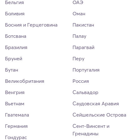
Бельгия
ОАЭ
Боливия
Оман
Босния и Герцеговина
Пакистан
Ботсвана
Палау
Бразилия
Парагвай
Бруней
Перу
Бутан
Португалия
Великобритания
Россия
Венгрия
Сальвадор
Вьетнам
Саудовская Аравия
Гватемала
Сейшельские Острова
Германия
Сент-Винсент и
Гренадины
Гондурас