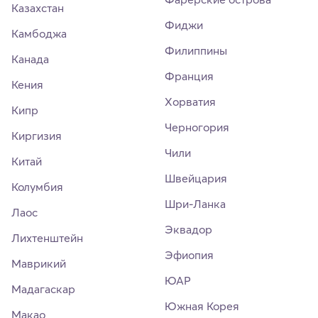
Казахстан
Фиджи
Камбоджа
Филиппины
Канада
Франция
Кения
Хорватия
Кипр
Черногория
Киргизия
Чили
Китай
Швейцария
Колумбия
Шри-Ланка
Лаос
Эквадор
Лихтенштейн
Эфиопия
Маврикий
ЮАР
Мадагаскар
Южная Корея
Макао