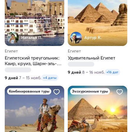
Наталья П.
Артур К.
Египет
Египет
Египетский треугольник:
Удивительный Египет
Каир, круиз, Шарм-эль-
Шейх
9 дней
8 – 16 нояб.
+16 дат
9 дней
7 – 15 нояб.
+4 даты
Комбинированные туры
Экскурсионные туры