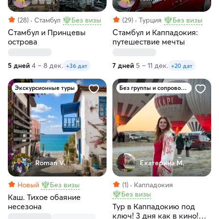
(28)
Стамбул
Без визы
(29)
Турция
Без визы
Стамбул и Принцевы
Стамбул и Каппадокия:
острова
путешествие мечты
5 дней
4 – 8 дек.
7 дней
5 – 11 дек.
+36 дат
+20 дат
Экскурсионные туры
Без группы и сопровождения
Roman V.
Екатерина М.
Новый
Без визы
(1)
Каппадокия
Без визы
Каш. Тихое обаяние
несезона
Тур в Каппадокию под
ключ! 3 дня как в кино!