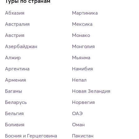
Туры по странам
Абхазия
Мартиника
Австралия
Мексика
Австрия
Монако
Азербайджан
Монголия
Алжир
Мьянма
Аргентина
Намибия
Армения
Непал
Багамы
Новая Зеландия
Беларусь
Норвегия
Бельгия
ОАЭ
Боливия
Оман
Босния и Герцеговина
Пакистан