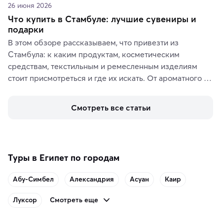
26 июня 2026
Что купить в Стамбуле: лучшие сувениры и
подарки
В этом обзоре рассказываем, что привезти из 
Стамбула: к каким продуктам, косметическим 
средствам, текстильным и ремесленным изделиям 
стоит присмотреться и где их искать. От ароматного 
кофе, специй и сладостей до мозаичных ламп, 
керамики и изделий из кожи на турецких рынках и в 
Смотреть все статьи
аутентичных лавках — в подарок близким или себе на 
память о путешествии.
Туры в Египет по городам
Абу-Симбел
Александрия
Асуан
Каир
Смотреть еще
Луксор