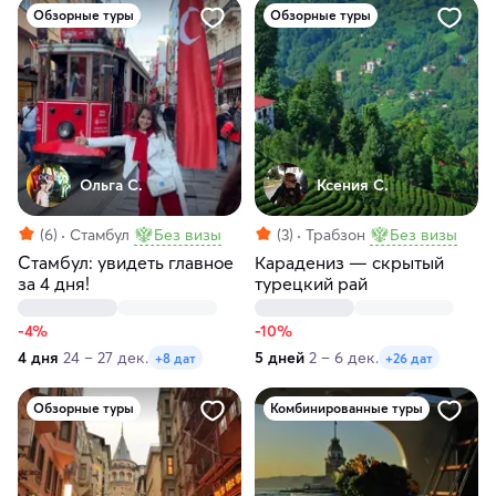
Обзорные туры
Обзорные туры
Ольга С.
Ксения С.
(6)
Стамбул
Без визы
(3)
Трабзон
Без визы
Стамбул: увидеть главное
Карадениз — скрытый
за 4 дня!
турецкий рай
-4%
-10%
4 дня
24 – 27 дек.
5 дней
2 – 6 дек.
+8 дат
+26 дат
Обзорные туры
Комбинированные туры