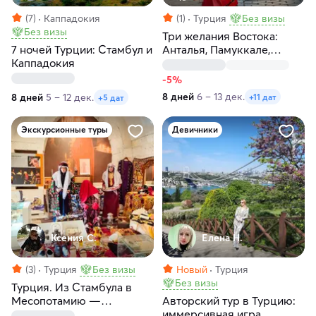
(7)
Каппадокия
(1)
Турция
Без визы
Без визы
Три желания Востока:
7 ночей Турции: Стамбул и
Анталья, Памуккале,
Каппадокия
Каппадокия за 8 дней
-5%
8 дней
6 – 13 дек.
8 дней
5 – 12 дек.
+11 дат
+5 дат
Экскурсионные туры
Девичники
Ксения С.
Елена Н.
(3)
Турция
Без визы
Новый
Турция
Без визы
Турция. Из Стамбула в
Месопотамию —
Авторский тур в Турцию:
древнюю цивилизацию
иммерсивная игра