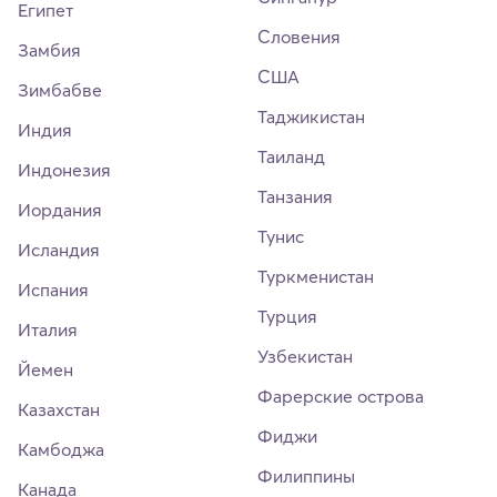
Египет
Словения
Замбия
США
Зимбабве
Таджикистан
Индия
Таиланд
Индонезия
Танзания
Иордания
Тунис
Исландия
Туркменистан
Испания
Турция
Италия
Узбекистан
Йемен
Фарерские острова
Казахстан
Фиджи
Камбоджа
Филиппины
Канада