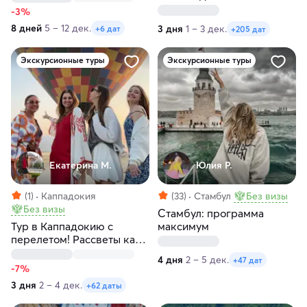
Любые даты
-3%
8 дней
5 – 12 дек.
3 дня
1 – 3 дек.
+6 дат
+205 дат
Экскурсионные туры
Экскурсионные туры
Екатерина М.
Юлия Р.
(1)
Каппадокия
(33)
Стамбул
Без визы
Без визы
Стамбул: программа
Тур в Каппадокию с
максимум
перелетом! Рассветы как
в кино! Любые даты
4 дня
2 – 5 дек.
+47 дат
-7%
3 дня
2 – 4 дек.
+62 даты