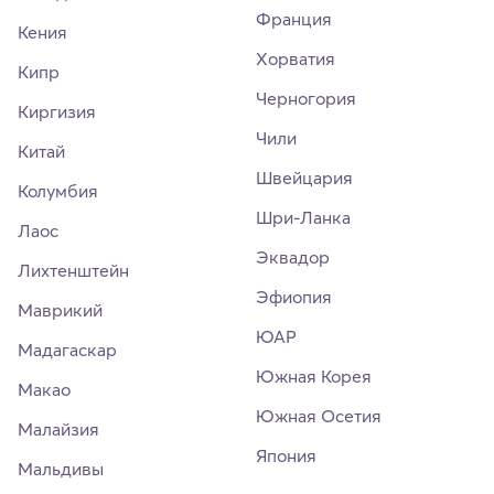
Франция
Кения
Хорватия
Кипр
Черногория
Киргизия
Чили
Китай
Швейцария
Колумбия
Шри-Ланка
Лаос
Эквадор
Лихтенштейн
Эфиопия
Маврикий
ЮАР
Мадагаскар
Южная Корея
Макао
Южная Осетия
Малайзия
Япония
Мальдивы