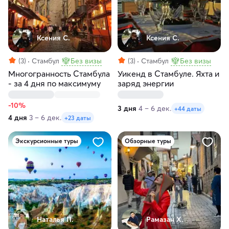
Ксения С.
Ксения С.
(3)
Стамбул
Без визы
(3)
Стамбул
Без визы
Многогранность Стамбула
Уикенд в Стамбуле. Яхта и
- за 4 дня по максимуму
заряд энергии
-10%
3 дня
4 – 6 дек.
+44 даты
4 дня
3 – 6 дек.
+23 даты
Экскурсионные туры
Обзорные туры
Наталья П.
Рамазан Х.