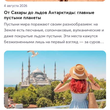
4 августа 2026
От Сахары до льдов Антарктиды: главные
пустыни планеты
Пустыни мира поражают своим разнообразием: на 
Земле есть песчаные, солончаковые, вулканические и 
даже покрытые льдом пустыни. Эти места кажутся 
безжизненными лишь на первый взгляд — за суровой 
красотой скрываются древние культуры, редкие 
животные и маршруты, которые дарят одни из самых 
ярких впечатлений от путешествий.