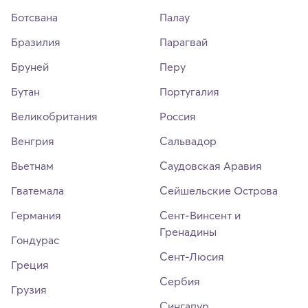
Ботсвана
Палау
Бразилия
Парагвай
Бруней
Перу
Бутан
Португалия
Великобритания
Россия
Венгрия
Сальвадор
Вьетнам
Саудовская Аравия
Гватемала
Сейшельские Острова
Германия
Сент-Винсент и
Гренадины
Гондурас
Сент-Люсия
Греция
Сербия
Грузия
Сингапур