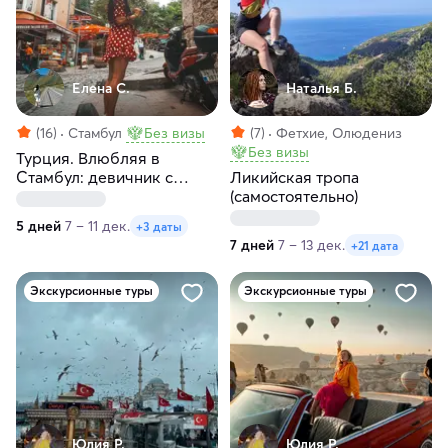
Елена С.
Наталья Б.
(16)
Стамбул
Без визы
(7)
Фетхие, Олюдениз
Без визы
Турция. Влюбляя в
Стамбул: девичник с
Ликийская тропа
местной жительницей
(самостоятельно)
5 дней
7 – 11 дек.
+3 даты
7 дней
7 – 13 дек.
+21 дата
Экскурсионные туры
Экскурсионные туры
Юлия Р.
Юлия Р.