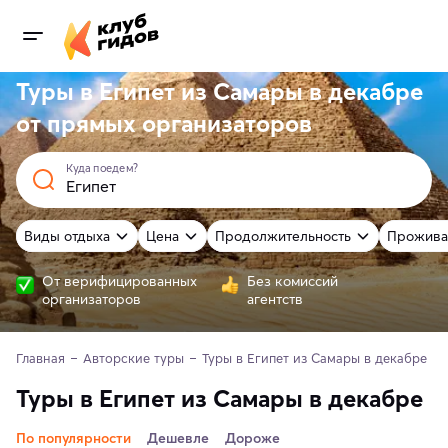
Туры в Египет из Самары в декабре
от
прямых
организаторов
Куда поедем?
Виды отдыха
Цена
Продолжительность
Прожива
От верифицированных
Без комиссий
организаторов
агентств
Главная
Авторские туры
Туры в Египет из Самары в декабре 
Туры в Египет из Самары в декабре
По популярности
Дешевле
Дороже