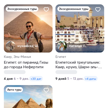
Экскурсионные туры
Экскурсионные туры
мухаммед Ш.
Наталья П.
Каир, Эль-Минья
Египет
Египет: от пирамид Гизы
Египетский треугольник:
до города Нефертити
Каир, круиз, Шарм-эль-
Шейх
4 дня
6 – 9 дек.
9 дней
5 – 13 дек.
+30 дат
+4 даты
Авто туры