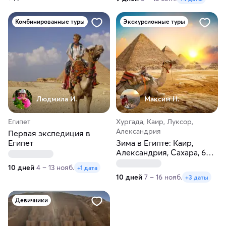
Комбинированные туры
Экскурсионные туры
Людмила И.
Максим H.
Египет
Хургада, Каир, Луксор,
Александрия
Первая экспедиция в
Египет
Зима в Египте: Каир,
Александрия, Сахара, 6
пирамид, Луксор и море!
10 дней
4 – 13 нояб.
+1 дата
10 дней
7 – 16 нояб.
+3 даты
Девичники