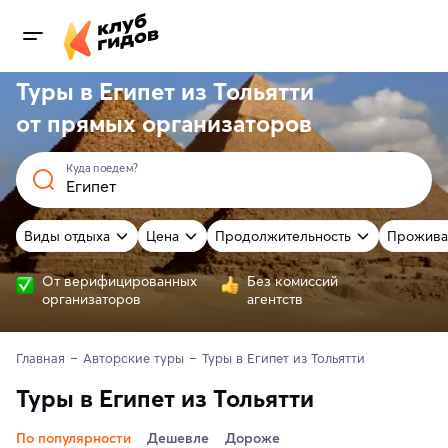
Туры в Египет из Тольятти
от
прямых
организаторов
Куда поедем?
Виды отдыха
Цена
Продолжительность
Прожива
От верифицированных
Без комиссий
организаторов
агентств
Главная
Авторские туры
Туры в Египет из Тольятти 
Туры в Египет из Тольятти
По популярности
Дешевле
Дороже