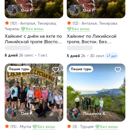
Оля Р.
Оля Р.
(10)
Анталья, Текирова,
(12)
Анталья, Текирова
Чиралы
Без визы
Без визы
Xайкинг c днём на яхте по
Хайкинг по Ликийской
Ликийской тропе (Восток).
тропе, Восток. Без
Без рюкзаков, в отелях
рюкзаков с отелями
6 дней
26 сент. – 1 окт.
5 дней
26 – 30 сент.
+7 дат
Пешие туры
Пешие туры
Оля Р.
Людмила Х.
(15)
Мугла
Без визы
(3)
Турция
Без визы