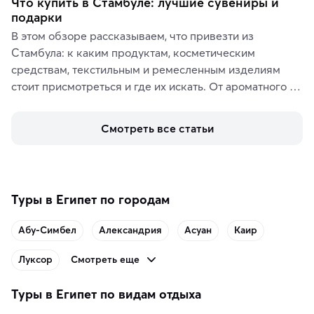
Что купить в Стамбуле: лучшие сувениры и
подарки
В этом обзоре рассказываем, что привезти из 
Стамбула: к каким продуктам, косметическим 
средствам, текстильным и ремесленным изделиям 
стоит присмотреться и где их искать. От ароматного 
кофе, специй и сладостей до мозаичных ламп, 
керамики и изделий из кожи на турецких рынках и в 
Смотреть все статьи
аутентичных лавках — в подарок близким или себе на 
память о путешествии.
Туры в Египет по городам
Абу-Симбел
Александрия
Асуан
Каир
Смотреть еще
Луксор
Туры в Египет по видам отдыха