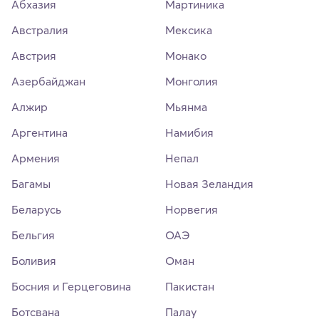
Абхазия
Мартиника
Австралия
Мексика
Австрия
Монако
Азербайджан
Монголия
Алжир
Мьянма
Аргентина
Намибия
Армения
Непал
Багамы
Новая Зеландия
Беларусь
Норвегия
Бельгия
ОАЭ
Боливия
Оман
Босния и Герцеговина
Пакистан
Ботсвана
Палау