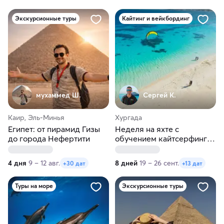
Экскурсионные туры
Кайтинг и вейкбординг
мухаммед Ш.
Сергей К.
Каир, Эль-Минья
Хургада
Египет: от пирамид Гизы
Неделя на яхте с
до города Нефертити
обучением кайтсерфингу
в Красном море!
4 дня
9 – 12 авг.
8 дней
19 – 26 сент.
+30 дат
+13 дат
Туры на море
Экскурсионные туры