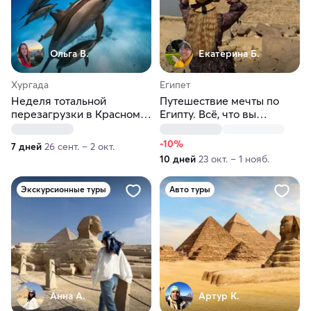
Ольга В.
Екатерина Б.
Хургада
Египет
Неделя тотальной
Путешествие мечты по
перезагрузки в Красном
Египту. Всё, что вы
море с дельфинами
мечтали увидеть
-10%
7 дней
26 сент. – 2 окт.
10 дней
23 окт. – 1 нояб.
Экскурсионные туры
Авто туры
Анна А.
Артур К.