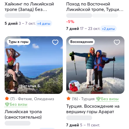
Хайкинг по Ликийской
Поход по Восточной
тропе (Запад) без
Ликийской тропе, Турция:
рюкзаков с отелями
море, горы и древняя
Ликия
-5%
5 дней
3 – 7 окт.
+4 даты
7 дней
17 – 23 окт.
+2 даты
Туры в горы
Восхождения
Наталья Б.
Денис Ш.
(7)
Фетхие, Олюдениз
(16)
Турция
Без визы
Без визы
Турция. Восхождение на
Ликийская тропа
вершину горы Арарат
(самостоятельно)
7 дней
5 – 11 сент.