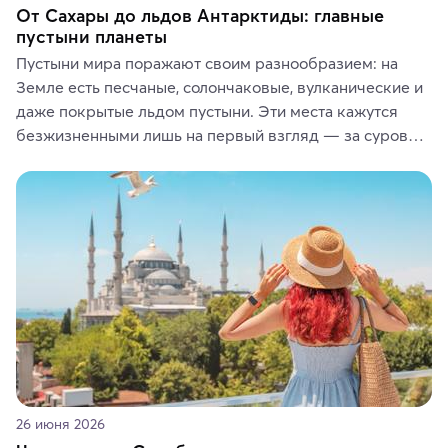
От Сахары до льдов Антарктиды: главные
пустыни планеты
Пустыни мира поражают своим разнообразием: на 
Земле есть песчаные, солончаковые, вулканические и 
даже покрытые льдом пустыни. Эти места кажутся 
безжизненными лишь на первый взгляд — за суровой 
красотой скрываются древние культуры, редкие 
животные и маршруты, которые дарят одни из самых 
ярких впечатлений от путешествий.
26 июня 2026