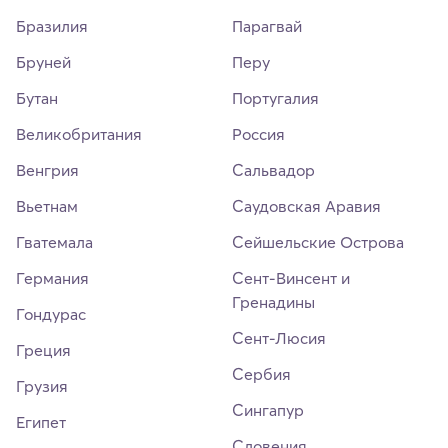
Бразилия
Парагвай
Бруней
Перу
Бутан
Португалия
Великобритания
Россия
Венгрия
Сальвадор
Вьетнам
Саудовская Аравия
Гватемала
Сейшельские Острова
Германия
Сент-Винсент и
Гренадины
Гондурас
Сент-Люсия
Греция
Сербия
Грузия
Сингапур
Египет
Словения