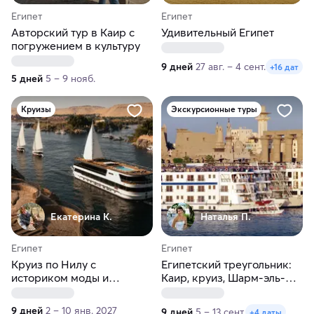
Египет
Египет
Авторский тур в Каир с
Удивительный Египет
погружением в культуру
9 дней
27 авг. – 4 сент.
+16 дат
5 дней
5 – 9 нояб.
Круизы
Экскурсионные туры
Екатерина К.
Наталья П.
Египет
Египет
Круиз по Нилу с
Египетский треугольник:
историком моды и
Каир, круиз, Шарм-эль-
маэстро
Шейх
9 дней
2 – 10 янв. 2027
9 дней
5 – 13 сент.
+4 даты