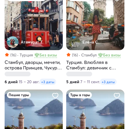
Атамурат Т.
Елена С.
(16)
Турция
Без визы
(16)
Стамбул
Без визы
Стамбул, дворцы, мечети,
Турция. Влюбляя в
острова Принцев, Чукур
Стамбул: девичник с
— сокровища Турции!
местной жительницей
6 дней
15 – 20 авг.
5 дней
7 – 11 сент.
+3 даты
+3 даты
Пешие туры
Туры в горы