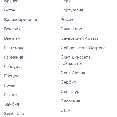
Бруней
Перу
Бутан
Португалия
Великобритания
Россия
Венгрия
Сальвадор
Вьетнам
Саудовская Аравия
Гватемала
Сейшельские Острова
Германия
Сент-Винсент и
Гренадины
Гондурас
Сент-Люсия
Греция
Сербия
Грузия
Сингапур
Египет
Словения
Замбия
США
Зимбабве