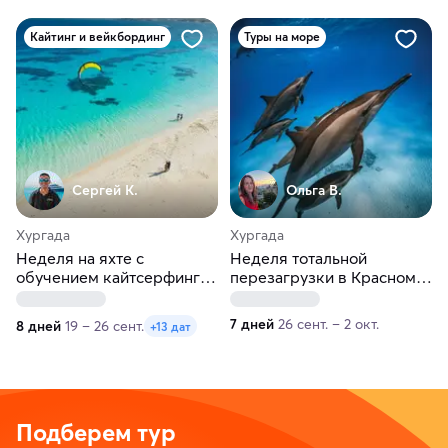
Кайтинг и вейкбординг
Туры на море
Сергей К.
Ольга В.
Хургада
Хургада
Неделя на яхте с
Неделя тотальной
обучением кайтсерфингу
перезагрузки в Красном
в Красном море!
море с дельфинами
7 дней
26 сент. – 2 окт.
8 дней
19 – 26 сент.
+13 дат
Подберем тур