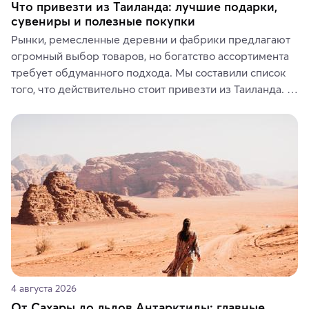
Что привезти из Таиланда: лучшие подарки,
сувениры и полезные покупки
Рынки, ремесленные деревни и фабрики предлагают 
огромный выбор товаров, но богатство ассортимента 
требует обдуманного подхода. Мы составили список 
того, что действительно стоит привезти из Таиланда. 
Вы можете выбрать сладости, фрукты, косметические 
средства, одежду, украшения, предметы интерьера 
или сувениры, а мы расскажем, чем они интересны и 
где их купить.
4 августа 2026
От Сахары до льдов Антарктиды: главные