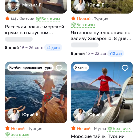
Михаил Г.
Юрий Б.
(4)
Фетхие
Без визы
Новый
Турция
Без визы
Рассекая волны: морской
круиз на парусном
Яхтенное путешествие по
катамаране в Турции
заливу Хисароню: 8 дней
среди уединённых бухт
8 дней
19 – 26 сент.
+4 даты
Турции
8 дней
15 – 22 авг.
+10 дат
Комбинированные туры
Яхтинг
Юрий Б.
Юрий Б.
Новый
Турция
Новый
Мугла
Без визы
Без визы
Морские тайны Турции: