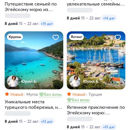
Путешествие семьей по
увлекательные семейные
Эгейскому морю из
приключения на яхте! (на
Гёчека. Турция
Баварии из Финике)
8 дней
15 – 22 авг.
+14 дат
8 дней
15 – 22 авг.
+15 дат
Круизы
Яхтинг
Юрий Б.
Юрий Б.
Новый
Мугла
Без визы
Новый
Турция
Без визы
Уникальные места
турецкого побережья, на
Яхтенное приключение по
которые не попасть с суши
Эгейскому морю:
(на Баварии из Финике)
откройте Турцию с другой
8 дней
15 – 22 авг.
+13 дат
стороны (на Гюлете из
8 дней
15 – 22 авг.
+15 дат
Бодрума)