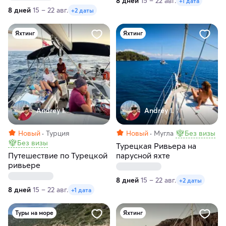
8 дней
15 – 22 авг.
+1 дата
8 дней
15 – 22 авг.
+2 даты
Яхтинг
Яхтинг
Andrey I.
Andrey I.
Новый
Турция
Новый
Мугла
Без визы
Без визы
Турецкая Ривьера на
Путешествие по Турецкой
парусной яхте
ривьере
8 дней
15 – 22 авг.
+2 даты
8 дней
15 – 22 авг.
+1 дата
Туры на море
Яхтинг