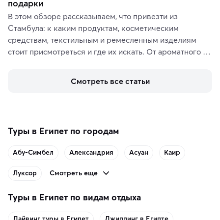
подарки
В этом обзоре рассказываем, что привезти из 
Стамбула: к каким продуктам, косметическим 
средствам, текстильным и ремесленным изделиям 
стоит присмотреться и где их искать. От ароматного 
кофе, специй и сладостей до мозаичных ламп, 
керамики и изделий из кожи на турецких рынках и в 
Смотреть все статьи
аутентичных лавках — в подарок близким или себе на 
память о путешествии.
Туры в Египет по городам
Абу-Симбел
Александрия
Асуан
Каир
Смотреть еще
Луксор
Туры в Египет по видам отдыха
Дайвинг туры в Египет
Джиппинг в Египте