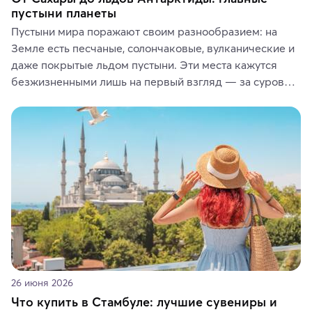
пустыни планеты
Пустыни мира поражают своим разнообразием: на 
Земле есть песчаные, солончаковые, вулканические и 
даже покрытые льдом пустыни. Эти места кажутся 
безжизненными лишь на первый взгляд — за суровой 
красотой скрываются древние культуры, редкие 
животные и маршруты, которые дарят одни из самых 
ярких впечатлений от путешествий.
26 июня 2026
Что купить в Стамбуле: лучшие сувениры и