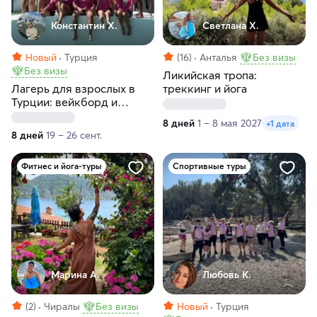
Константин Х.
Светлана Х.
Новый
Турция
(16)
Анталья
Без визы
Без визы
Ликийская тропа:
Лагерь для взрослых в
треккинг и йога
Турции: вейкборд и
туристическая программа
8 дней
1 – 8 мая 2027
+1 дата
8 дней
19 – 26 сент.
Фитнес и йога-туры
Спортивные туры
Марина А.
Любовь К.
(2)
Чиралы
Без визы
Новый
Турция