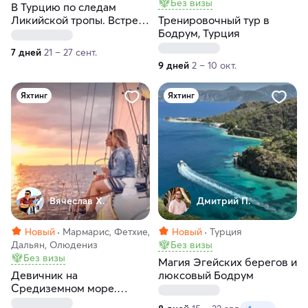
Без визы
В Турцию по следам
Ликийской тропы. Встреча
Тренировочный тур в
с Лакшми
Бодрум, Турция
7 дней
21 – 27 сент.
9 дней
2 – 10 окт.
Яхтинг
Яхтинг
Вячеслав Х.
Дмитрий П.
Новый
Мармарис, Фетхие,
Новый
Турция
Дальян, Олюдениз
Без визы
Без визы
Магия Эгейских берегов и
Девичник на
люксовый Бодрум
Средиземном море.
Турецкие Мальдивы