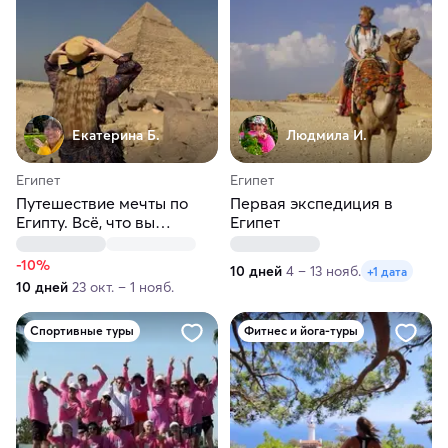
Екатерина Б.
Людмила И.
Египет
Египет
Путешествие мечты по
Первая экспедиция в
Египту. Всё, что вы
Египет
мечтали увидеть
-10%
10 дней
4 – 13 нояб.
+1 дата
10 дней
23 окт. – 1 нояб.
Спортивные туры
Фитнес и йога-туры