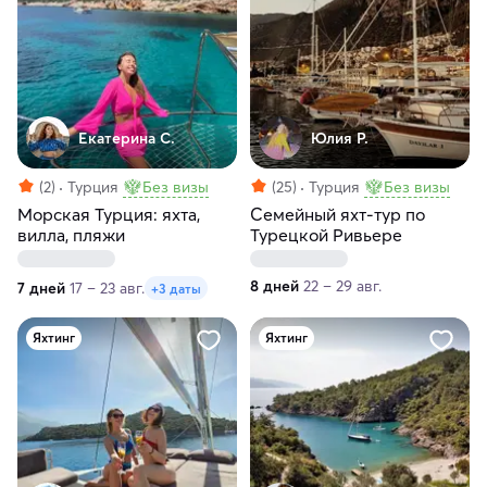
Екатерина С.
Юлия Р.
(2)
Турция
Без визы
(25)
Турция
Без визы
Морская Турция: яхта,
Семейный яхт-тур по
вилла, пляжи
Турецкой Ривьере
8 дней
22 – 29 авг.
7 дней
17 – 23 авг.
+3 даты
Яхтинг
Яхтинг