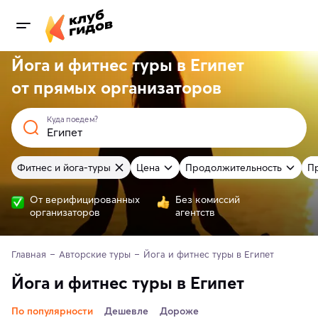
Йога и фитнес туры в Египет
от
прямых
организаторов
Куда поедем?
Фитнес и йога-туры
Цена
Продолжительность
П
От верифицированных
Без комиссий
организаторов
агентств
Главная
Авторские туры
Йога и фитнес туры в Египет
Йога и фитнес туры в Египет
По популярности
Дешевле
Дороже