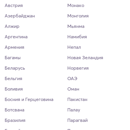
Австрия
Монако
Азербайджан
Монголия
Алжир
Мьянма
Аргентина
Намибия
Армения
Непал
Багамы
Новая Зеландия
Беларусь
Норвегия
Бельгия
ОАЭ
Боливия
Оман
Босния и Герцеговина
Пакистан
Ботсвана
Палау
Бразилия
Парагвай