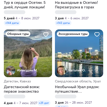
Тур в сердце Осетии. 5
На выходные в Осетию!
дней, лучшие локации!
Перезагрузка в горах
5 дней
4 – 8 июн. 2027
3 дня
4 – 6 июн. 2027
+144 даты
+143 даты
Обзорные туры
Экскурсионные туры
Иламудин М.
Наталья О.
Дагестан, Кавказ
Свердловская область, Урал
Дагестанский вояж:
Необычный Урал рядом:
первое знакомство
путешествие
Екатеринбург —
Невьянск
3 дня
26 – 28 июн. 2027
4 дня
4 – 7 июн. 2027
+25 дат