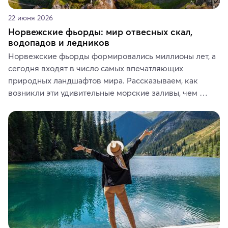
22 июня 2026
Норвежские фьорды: мир отвесных скал,
водопадов и ледников
Норвежские фьорды формировались миллионы лет, а 
сегодня входят в число самых впечатляющих 
природных ландшафтов мира. Рассказываем, как 
возникли эти удивительные морские заливы, чем 
знаменит «Король фьордов», где находятся самые 
живописные смотровые площадки и какие точки 
включить в маршрут по Норвегии.