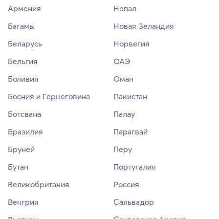
Армения
Непал
Багамы
Новая Зеландия
Беларусь
Норвегия
Бельгия
ОАЭ
Боливия
Оман
Босния и Герцеговина
Пакистан
Ботсвана
Палау
Бразилия
Парагвай
Бруней
Перу
Бутан
Португалия
Великобритания
Россия
Венгрия
Сальвадор