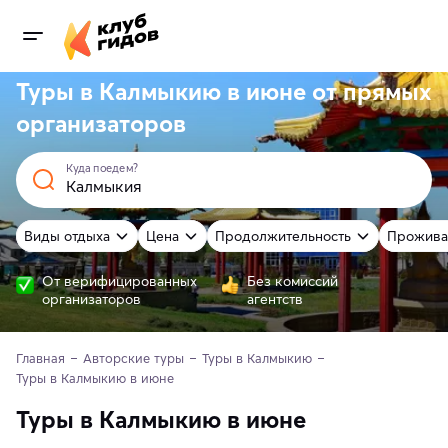
Туры в Калмыкию в июне от
прямых
организаторов
Куда поедем?
Виды отдыха
Цена
Продолжительность
Прожива
От верифицированных
Без комиссий
организаторов
агентств
Главная
Авторские туры
Туры в Калмыкию
Туры в Калмыкию в июне
Туры в Калмыкию в июне