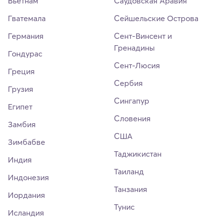
Вьетнам
Саудовская Аравия
Гватемала
Сейшельские Острова
Германия
Сент-Винсент и
Гренадины
Гондурас
Сент-Люсия
Греция
Сербия
Грузия
Сингапур
Египет
Словения
Замбия
США
Зимбабве
Таджикистан
Индия
Таиланд
Индонезия
Танзания
Иордания
Тунис
Исландия