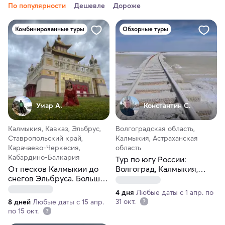
По популярности
Дешевле
Дороже
Комбинированные туры
Обзорные туры
Умар А.
Константин С.
Калмыкия, Кавказ, Эльбрус,
Волгоградская область,
Ставропольский край,
Калмыкия, Астраханская
Карачаево-Черкесия,
область
Кабардино-Балкария
Тур по югу России:
От песков Калмыкии до
Волгоград, Калмыкия,
снегов Эльбруса. Большой
Астрахань
джип-тур
4 дня
Любые даты с 1 апр. по
31 окт.
8 дней
Любые даты с 15 апр.
по 15 окт.