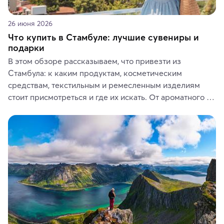
26 июня 2026
Что купить в Стамбуле: лучшие сувениры и
подарки
В этом обзоре рассказываем, что привезти из 
Стамбула: к каким продуктам, косметическим 
средствам, текстильным и ремесленным изделиям 
стоит присмотреться и где их искать. От ароматного 
кофе, специй и сладостей до мозаичных ламп, 
керамики и изделий из кожи на турецких рынках и в 
аутентичных лавках — в подарок близким или себе на 
память о путешествии.