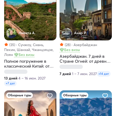
Никита А.
Анар Р.
(35)
Сучжоу, Сиань,
(28)
Азербайджан
Пекин, Шанхай, Чжанцзяцзе,
Без визы
Лоян
Без визы
Азербайджан. 7 дней в
Полное погружение в
Стране Огней: от древних
классический Китай: от
крепостей к водопадам
Пекина до Шанхая
Кавказа и винодельни
7 дней
1 – 7 июн. 2027
+14 дат
13 дней
4 – 16 июн. 2027
+7 дат
Обзорные туры
Обзорные туры