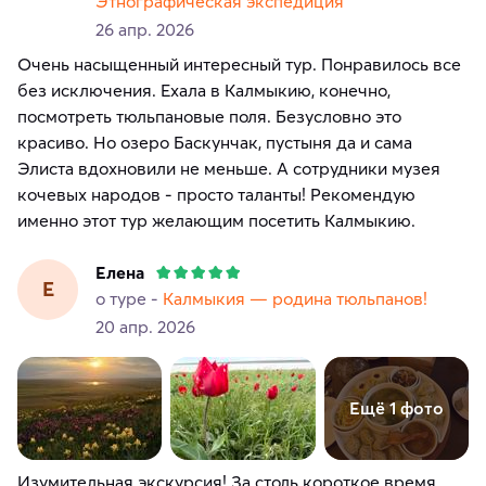
Этнографическая экспедиция
26 апр. 2026
Очень насыщенный интересный тур. Понравилось все
без исключения. Ехала в Калмыкию, конечно,
посмотреть тюльпановые поля. Безусловно это
красиво. Но озеро Баскунчак, пустыня да и сама
Элиста вдохновили не меньше. А сотрудники музея
кочевых народов - просто таланты! Рекомендую
Елена
Е
о туре -
Калмыкия — родина тюльпанов!
20 апр. 2026
Ещё 1 фото
Изумительная экскурсия! За столь короткое время