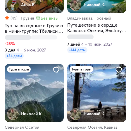
Анна Б.
Николай К.
(45)
Грузия
Без визы
Владикавказ, Грозный
Путешествие в сердце
Тур на выходные в Грузию
Кавказа: Осетия, Эльбрус,
в мини-группе: Тбилиси,
Грозный, всё включено!
Кахетия, Мцхета, Казбеги
-28%
7 дней
4 – 10 июн. 2027
3 дня
4 – 6 июн. 2027
+144 даты
+34 даты
Туры в горы
Туры в горы
Николай К.
Николай К.
Северная Осетия
Северная Осетия, Кавказ