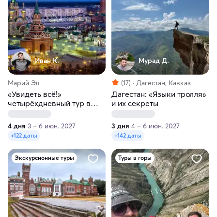
Иван К.
Мурад Д.
Марий Эл
(17)
Дагестан, Кавказ
«Увидеть всё!»
Дагестан: «Языки тролля»
четырёхдневный тур в
и их секреты
Йошкар-Олу
4 дня
3 – 6 июн. 2027
3 дня
4 – 6 июн. 2027
+122 даты
+142 даты
Экскурсионные туры
Туры в горы