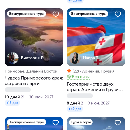
+4 даты
Экскурсионные туры
Экскурсионные туры
Виктория Р.
Наира Т.
Приморье, Дальний Восток
(22)
Армения, Грузия
Без визы
Чудеса Приморского края:
острова и ларги
Гостеприимство двух
стран: Армении и Грузии
за 8 дней
10 дней
21 – 30 июн. 2027
8 дней
2 – 9 июн. 2027
+13 дат
+69 дат
Экскурсионные туры
Туры в горы