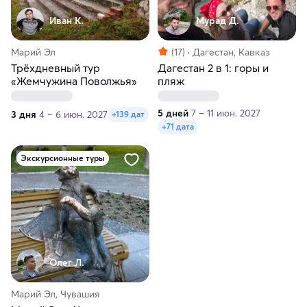
Иван К.
Мурад Д.
Марий Эл
(17)
Дагестан, Кавказ
Трёхдневный тур
Дагестан 2 в 1: горы и
«Жемчужина Поволжья»
пляж
5 дней
7 – 11 июн. 2027
3 дня
4 – 6 июн. 2027
+139 дат
+71 дата
Экскурсионные туры
Олег Л.
Марий Эл, Чувашия