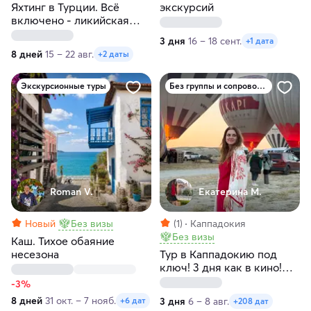
Яхтинг в Турции. Всё
экскурсий
включено - ликийская
тропа
3 дня
16 – 18 сент.
+1 дата
8 дней
15 – 22 авг.
+2 даты
Экскурсионные туры
Без группы и сопровождения
Roman V.
Екатерина М.
Новый
Без визы
(1)
Каппадокия
Без визы
Каш. Тихое обаяние
несезона
Тур в Каппадокию под
ключ! 3 дня как в кино!
Любые даты
-3%
8 дней
31 окт. – 7 нояб.
3 дня
6 – 8 авг.
+6 дат
+208 дат