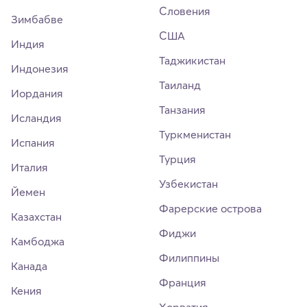
Словения
Зимбабве
США
Индия
Таджикистан
Индонезия
Таиланд
Иордания
Танзания
Исландия
Туркменистан
Испания
Турция
Италия
Узбекистан
Йемен
Фарерские острова
Казахстан
Фиджи
Камбоджа
Филиппины
Канада
Франция
Кения
Хорватия