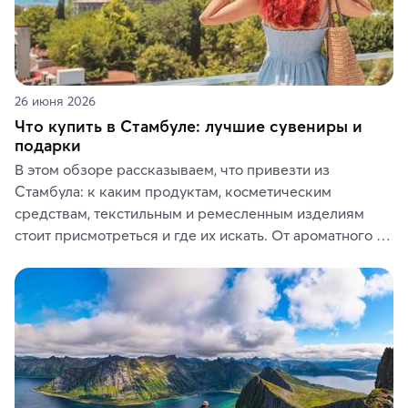
26 июня 2026
Что купить в Стамбуле: лучшие сувениры и
подарки
В этом обзоре рассказываем, что привезти из 
Стамбула: к каким продуктам, косметическим 
средствам, текстильным и ремесленным изделиям 
стоит присмотреться и где их искать. От ароматного 
кофе, специй и сладостей до мозаичных ламп, 
керамики и изделий из кожи на турецких рынках и в 
аутентичных лавках — в подарок близким или себе на 
память о путешествии.