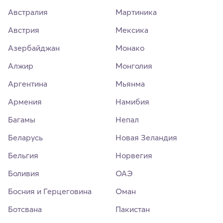
Австралия
Мартиника
Австрия
Мексика
Азербайджан
Монако
Алжир
Монголия
Аргентина
Мьянма
Армения
Намибия
Багамы
Непал
Беларусь
Новая Зеландия
Бельгия
Норвегия
Боливия
ОАЭ
Босния и Герцеговина
Оман
Ботсвана
Пакистан