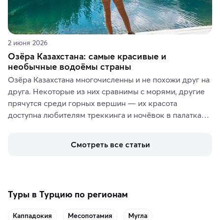
2 июня 2026
Озёра Казахстана: самые красивые и
необычные водоёмы страны
Озёра Казахстана многочисленны и не похожи друг на 
друга. Некоторые из них сравнимы с морями, другие 
прячутся среди горных вершин — их красота 
доступна любителям треккинга и ночёвок в палатках. 
А тем, кто ищет чего-то необыкновенного, стоит 
увидеть солёные озёра с их фантастическими 
Смотреть все статьи
пейзажами.
Туры в Турцию по регионам
Каппадокия
Месопотамия
Мугла