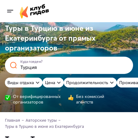
Туры в Турцию в июне из
Екатеринбурга от
прямых
организаторов
Куда поедем?
Виды отдыха
Цена
Продолжительность
Прожива
От верифицированных
Без комиссий
организаторов
агентств
Главная
Авторские туры
Туры в Турцию в июне из Екатеринбурга