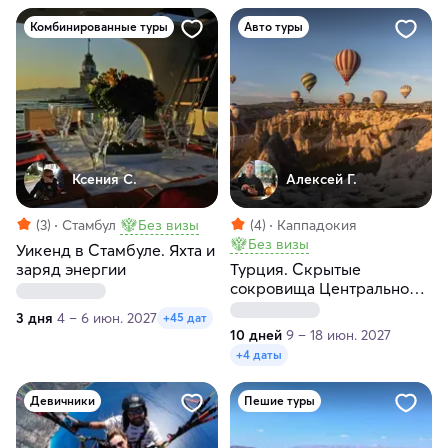
Комбинированные туры
Авто туры
Ксения С.
Алексей Г.
(3)
Стамбул
Без визы
(4)
Каппадокия
Без визы
Уикенд в Стамбуле. Яхта и
заряд энергии
Турция. Скрытые
сокровища Центральной
Анатолии
3 дня
4 – 6 июн. 2027
+45 дат
10 дней
9 – 18 июн. 2027
+4 даты
Девичники
Пешие туры