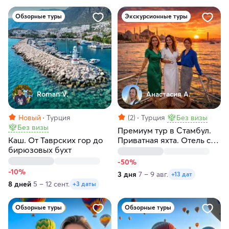
Обзорные туры
Экскурсионные туры
Roman V.
Анастасия А.
Новый
Турция
(2)
Турция
Без визы
Без визы
Премиум тур в Стамбул.
Каш. От Таврских гор до
Приватная яхта. Отель с
бирюзовых бухт
видом на Босфор. Без
толпы
-50%
-10%
3 дня
7 – 9 авг.
+13 дат
8 дней
5 – 12 сент.
+3 даты
Обзорные туры
Обзорные туры