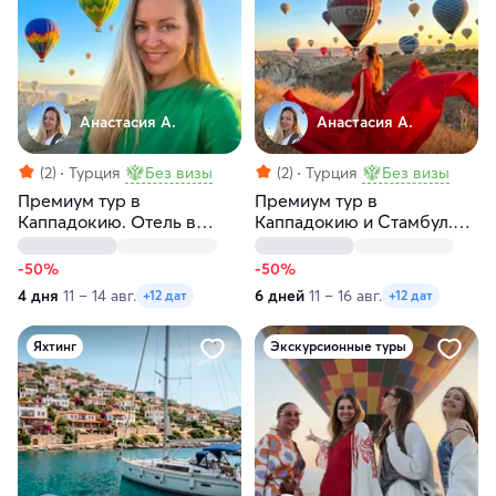
Анастасия А.
Анастасия А.
(2)
Турция
Без визы
(2)
Турция
Без визы
Премиум тур в
Премиум тур в
Каппадокию. Отель в
Каппадокию и Стамбул.
пещере, конная прогулка,
Приватная яхта на
подземный город
Босфоре
-50%
-50%
4 дня
11 – 14 авг.
6 дней
11 – 16 авг.
+12 дат
+12 дат
Яхтинг
Экскурсионные туры