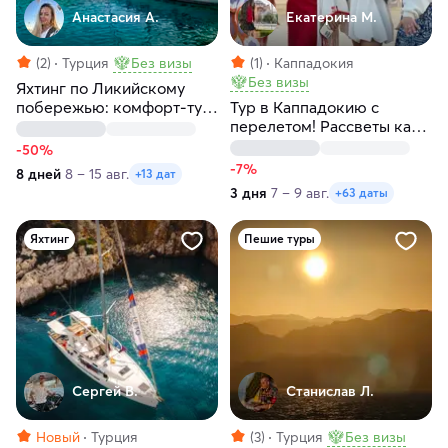
Анастасия А.
Екатерина М.
(2)
Турция
Без визы
(1)
Каппадокия
Без визы
Яхтинг по Ликийскому
побережью: комфорт-тур
Тур в Каппадокию с
по голубым лагунам
перелетом! Рассветы как
Турции
в кино! Любые даты
-50%
-7%
8 дней
8 – 15 авг.
+13 дат
3 дня
7 – 9 авг.
+63 даты
Яхтинг
Пешие туры
Сергей В.
Станислав Л.
Новый
Турция
(3)
Турция
Без визы