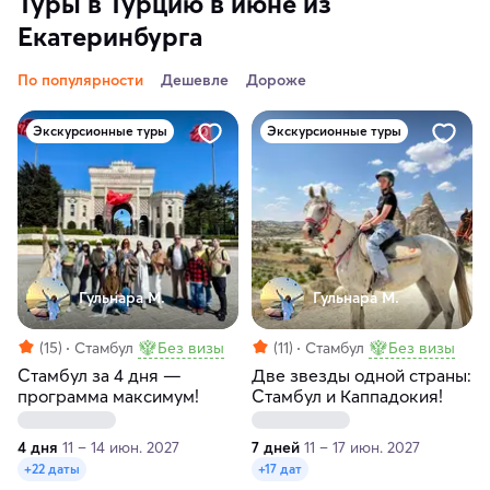
Туры в Турцию в июне из
Екатеринбурга
По популярности
Дешевле
Дороже
Экскурсионные туры
Экскурсионные туры
Гульнара М.
Гульнара М.
(15)
Стамбул
Без визы
(11)
Стамбул
Без визы
Стамбул за 4 дня —
Две звезды одной страны:
программа максимум!
Стамбул и Каппадокия!
4 дня
11 – 14 июн. 2027
7 дней
11 – 17 июн. 2027
+22 даты
+17 дат