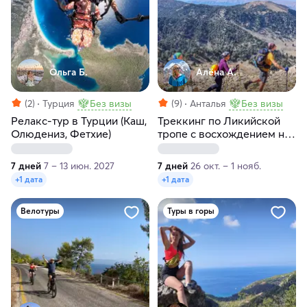
Ольга Б.
Алёна А.
(2)
Турция
Без визы
(9)
Анталья
Без визы
Релакс-тур в Турции (Каш,
Треккинг по Ликийской
Олюдениз, Фетхие)
тропе с восхождением на
гору Тахталы
7 дней
7 – 13 июн. 2027
7 дней
26 окт. – 1 нояб.
+1 дата
+1 дата
Велотуры
Туры в горы