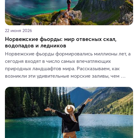
22 июня 2026
Норвежские фьорды: мир отвесных скал,
водопадов и ледников
Норвежские фьорды формировались миллионы лет, а 
сегодня входят в число самых впечатляющих 
природных ландшафтов мира. Рассказываем, как 
возникли эти удивительные морские заливы, чем 
знаменит «Король фьордов», где находятся самые 
живописные смотровые площадки и какие точки 
включить в маршрут по Норвегии.