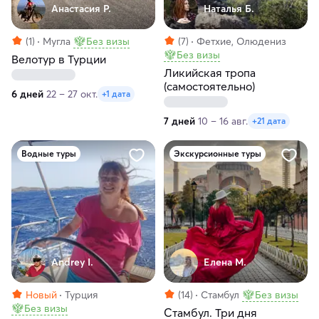
Анастасия Р.
Наталья Б.
(1)
Мугла
Без визы
(7)
Фетхие, Олюдениз
Без визы
Велотур в Турции
Ликийская тропа
(самостоятельно)
6 дней
22 – 27 окт.
+1 дата
7 дней
10 – 16 авг.
+21 дата
Водные туры
Экскурсионные туры
Andrey I.
Елена М.
Новый
Турция
(14)
Стамбул
Без визы
Без визы
Стамбул. Три дня