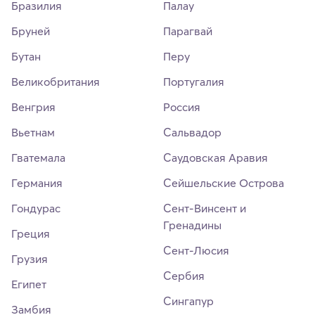
Бразилия
Палау
Бруней
Парагвай
Бутан
Перу
Великобритания
Португалия
Венгрия
Россия
Вьетнам
Сальвадор
Гватемала
Саудовская Аравия
Германия
Сейшельские Острова
Гондурас
Сент-Винсент и
Гренадины
Греция
Сент-Люсия
Грузия
Сербия
Египет
Сингапур
Замбия