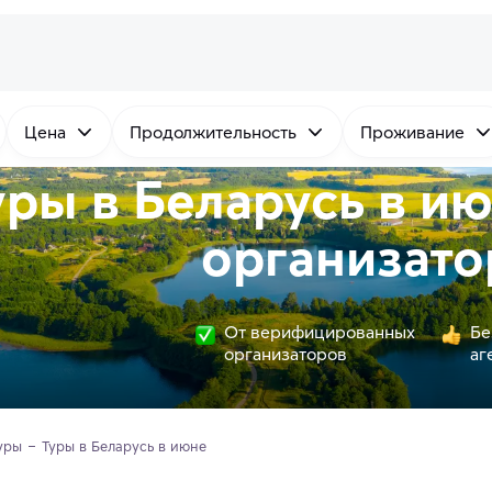
Цена
Продолжительность
Проживание
уры в Беларусь в и
организато
От верифицированных
Бе
организаторов
аг
уры
Туры в Беларусь в июне