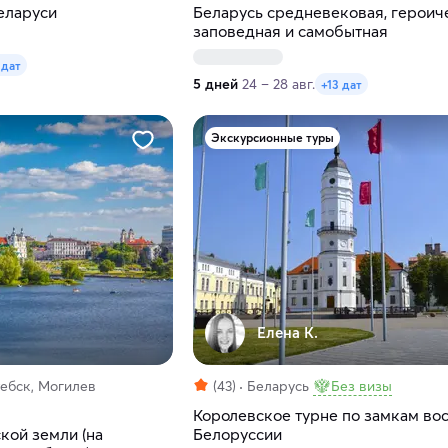
еларуси
Беларусь средневековая, героич
заповедная и самобытная
 дат
5 дней
24 – 28 авг.
+13 дат
Экскурсионные туры
Елена К.
тебск, Могилев
(43)
Беларусь
Без визы
Королевское турне по замкам во
кой земли (на
Белоруссии