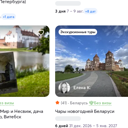
Петербурга)
3 дня
7 – 9 авг.
+8 дат
.
+1 дата
Экскурсионные туры
Елена К.
ез визы
(41)
Беларусь
Без визы
 Мир и Несвиж, дача
Чары новогодней Беларуси
о, Витебск
6 дней
31 дек. 2026 – 5 янв. 2027