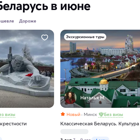
Беларусь в июне
ешевле
Дороже
Экскурсионные туры
Наталья М.
ез визы
Новый
Минск
Без визы
окрестности
Классическая Беларусь. Культура