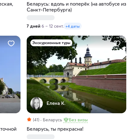
еская,
Беларусь: вдоль и поперёк (на автобусе из
Санкт-Петербурга)
7 дней
6 – 12 сент.
+4 даты
Экскурсионные туры
Елена К.
(41)
Беларусь
Без визы
сточной
Беларусь, ты прекрасна!