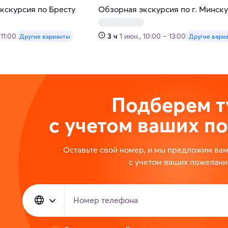
кскурсия по Бресту
Обзорная экскурсия по г. Минску
 11:00
3 ч
1 июн., 10:00 – 13:00
Другие варианты
Другие вари
Подберем т
с учетом ваших п
Оставьте свой номер, и мы предложим ва
с учетом ваших пожелани
Номер телефона