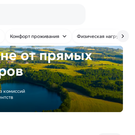
Комфорт проживания
Физическая нагрузка
юне от
прямых
ров
з комиссий
ентств