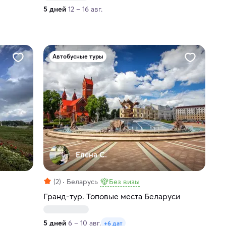
5 дней
12 – 16 авг.
Автобусные туры
Елена С.
(2)
Беларусь
Без визы
Гранд-тур. Топовые места Беларуси
5 дней
6 – 10 авг.
+6 дат