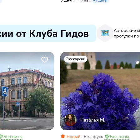
3 дня
7 – 9 авг.
т
+4 даты
ии от Клуба Гидов
Авторские м
прогулки по
Экскурсии
Наталья М.
Без визы
Новый
Беларусь
Без визы