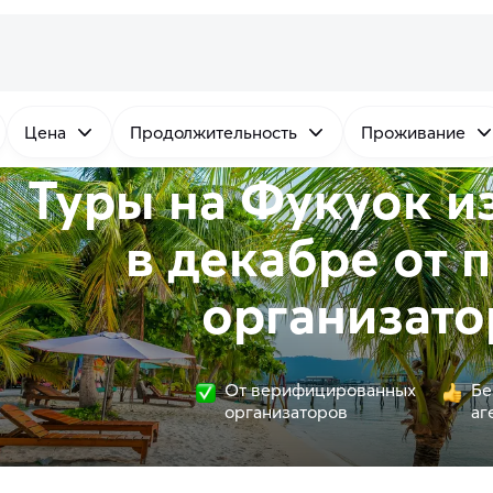
Цена
Продолжительность
Проживание
Туры на Фукуок и
в декабре от
п
организато
От верифицированных
Бе
организаторов
аг