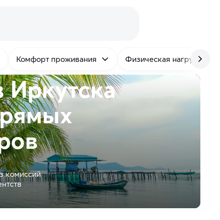
Комфорт проживания
Физическая нагрузка
з Иркутска
рямых
ров
з комиссий
ентств