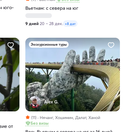
н юго-
Вьетнам: с севера на юг
9 дней
20 – 28 дек.
+8 дат
Экскурсионные туры
Alex G.
(11)
Нячанг, Хошимин, Далат, Ханой
Без визы
вие от
Весь Вьетнам с севера на юг за 16 дней.