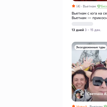
(4)
Вьетнам
Без
Вьетнам с юга на с
Вьетнам — прикосн
13 дней
3 – 15 дек.
Экскурсионные туры
Светлана А
Новый
Вьетнам