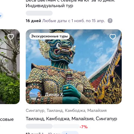
Индивидуальный тур
т
16 дней
Любые даты с 1 нояб. по 15 апр.
Экскурсионные туры
Динар Х.
Сингапур, Таиланд, Камбоджа, Малайзия
Таиланд, Камбоджа, Малайзия, Сингапур
исовые
-7%
адости