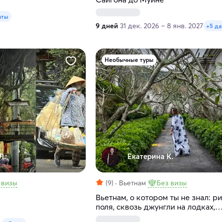
аты
9 дней
31 дек. 2026 – 8 янв. 2027
+5 да
Необычные туры
Л.
Екатерина К.
 визы
(9)
Вьетнам
Без визы
Вьетнам, о котором ты не знал: р
поля, сквозь джунгли на лодках,
дизайнерские отели и простые р