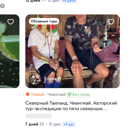
12 дней
1 – 12 дек.
+4 даты
Обзорные туры
Елена Р.
Новый
Чиангмай
Без визы
Северный Таиланд. Чиангмай. Авторский
тур-экспедиция по пяти северным
городам
7 дней
25 – 31 дек.
+9 дат