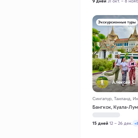
9 дней
31 окт. – 8 нояб
Экскурсионные туры
Алексей С.
Сингапур, Таиланд, И
Бангкок, Куала-Лум
15 дней
12 – 26 дек.
+