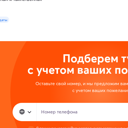
 даты
Подберем т
с учетом ваших п
Оставьте свой номер, и мы предложим ва
с учетом ваших пожелани
Номер телефона