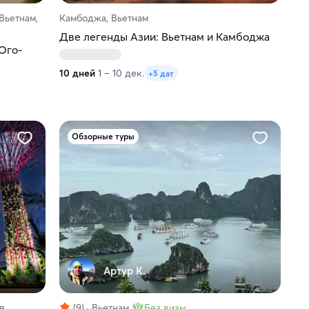
Вьетнам,
Камбоджа, Вьетнам
Две легенды Азии: Вьетнам и Камбоджа
Юго-
10 дней
1 – 10 дек.
+5 дат
Обзорные туры
Артур К.
я
(9)
Вьетнам
Без визы