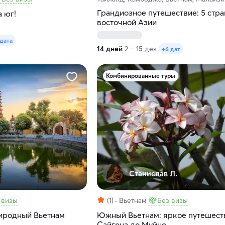
Грандиозное путешествие: 5 стра
а юг!
восточной Азии
 дата
14 дней
2 – 15 дек.
+6 дат
Комбинированные туры
Станислав Л.
 визы
(1)
Вьетнам
Без визы
иродный Вьетнам
Южный Вьетнам: яркое путешест
Сайгона до Муйне