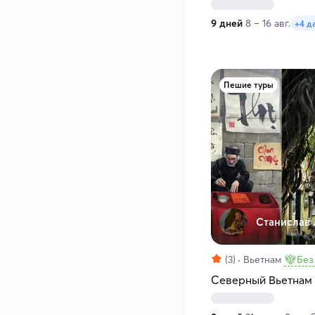
9 дней
8 – 16 авг.
+4 д
Пешие туры
Станислав 
(3)
Вьетнам
Без
Северный Вьетнам