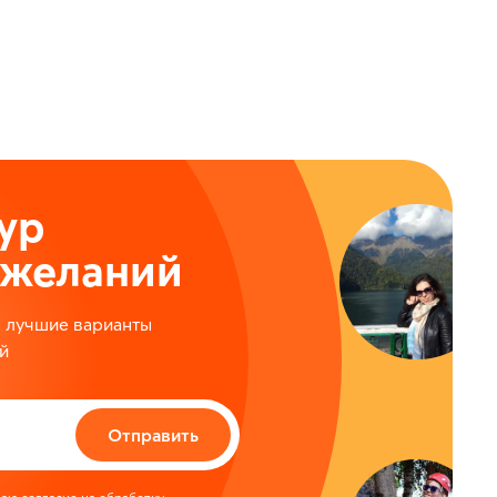
ур
ожеланий
м лучшие варианты
й
Отправить