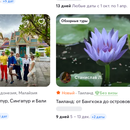
.
+5 дат
13 дней
Любые даты с 1 окт. по 1 апр.
Обзорные туры
Станислав Л.
ндонезия, Малайзия
Новый
Таиланд
Без визы
пур, Сингапур и Бали
Таиланд: от Бангкока до островов
8 дат
9 дней
5 – 13 дек.
+2 даты