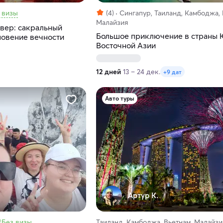
 визы
(4)
Сингапур, Таиланд, Камбоджа, 
Малайзия
евер: сакральный
Большое приключение в страны 
овение вечности
Восточной Азии
12 дней
13 – 24 дек.
+9 дат
Авто туры
.
Артур К.
Без визы
Таиланд, Камбоджа, Вьетнам, Малайзи