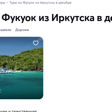
уры
Туры на Фукуок из Иркутска в декабре 
 Фукуок из Иркутска в 
ешевле
Дороже
.
нам и таинственная