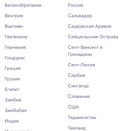
Великобритания
Россия
Венгрия
Сальвадор
Вьетнам
Саудовская Аравия
Гватемала
Сейшельские Острова
Германия
Сент-Винсент и
Гренадины
Гондурас
Сент-Люсия
Греция
Сербия
Грузия
Сингапур
Египет
Словения
Замбия
США
Зимбабве
Таджикистан
Индия
Таиланд