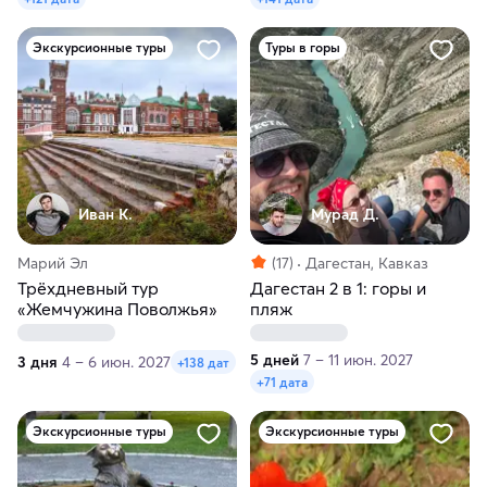
Экскурсионные туры
Туры в горы
Иван К.
Мурад Д.
Марий Эл
(17)
Дагестан, Кавказ
Трёхдневный тур
Дагестан 2 в 1: горы и
«Жемчужина Поволжья»
пляж
5 дней
7 – 11 июн. 2027
3 дня
4 – 6 июн. 2027
+138 дат
+71 дата
Экскурсионные туры
Экскурсионные туры