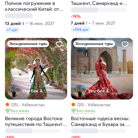
Полное погружение в
Ташкент, Самарканд и
классический Китай: от
Бухара
Пекина до Шанхая
-16%
7 дней
1 – 7 июн. 2027
13 дней
4 – 16 июн. 2027
+506 дат
+7 дат
Экскурсионные туры
Экскурсионные туры
Улугбек А.
Улугбек А.
(35)
Узбекистан
(35)
Узбекистан
Без визы
Без визы
Великие города Востока:
Восточные чудеса весны:
путешествие по Ташкенту,
Самарканд и Бухара за 6
Самарканду и Бухаре за 6
дней
дней
-16%
-16%