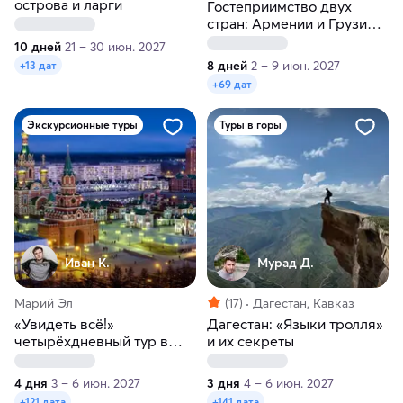
острова и ларги
Гостеприимство двух
стран: Армении и Грузии
за 8 дней
10 дней
21 – 30 июн. 2027
8 дней
2 – 9 июн. 2027
+13 дат
+69 дат
Экскурсионные туры
Туры в горы
Иван К.
Мурад Д.
Марий Эл
(17)
Дагестан, Кавказ
«Увидеть всё!»
Дагестан: «Языки тролля»
четырёхдневный тур в
и их секреты
Йошкар-Олу
4 дня
3 – 6 июн. 2027
3 дня
4 – 6 июн. 2027
+121 дата
+141 дата