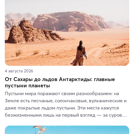
или сувениры, а мы расскажем, чем они интересны и 
где их купить.
4 августа 2026
От Сахары до льдов Антарктиды: главные
пустыни планеты
Пустыни мира поражают своим разнообразием: на 
Земле есть песчаные, солончаковые, вулканические и 
даже покрытые льдом пустыни. Эти места кажутся 
безжизненными лишь на первый взгляд — за суровой 
красотой скрываются древние культуры, редкие 
животные и маршруты, которые дарят одни из самых 