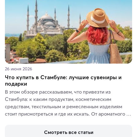
ярких впечатлений от путешествий.
26 июня 2026
Что купить в Стамбуле: лучшие сувениры и
подарки
В этом обзоре рассказываем, что привезти из 
Стамбула: к каким продуктам, косметическим 
средствам, текстильным и ремесленным изделиям 
стоит присмотреться и где их искать. От ароматного 
кофе, специй и сладостей до мозаичных ламп, 
керамики и изделий из кожи на турецких рынках и в 
Смотреть все статьи
аутентичных лавках — в подарок близким или себе на 