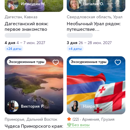
Иламудин М.
Наталья О.
Дагестан, Кавказ
Свердловская область, Урал
Дагестанский вояж:
Необычный Урал рядом:
первое знакомство
путешествие
Екатеринбург —
Невьянск
4 дня
4 – 7 июн. 2027
3 дня
26 – 28 июн. 2027
+24 даты
+4 даты
Экскурсионные туры
Экскурсионные туры
Виктория Р.
Наира Т.
Приморье, Дальний Восток
(22)
Армения, Грузия
Без визы
Чудеса Приморского края: