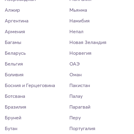
Алжир
Мьянма
Аргентина
Намибия
Армения
Непал
Багамы
Новая Зеландия
Беларусь
Норвегия
Бельгия
ОАЭ
Боливия
Оман
Босния и Герцеговина
Пакистан
Ботсвана
Палау
Бразилия
Парагвай
Бруней
Перу
Бутан
Португалия