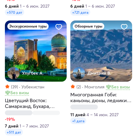
6 дней
1 – 6 июн. 2027
6 дней
1 – 6 июн. 2027
+570 дат
+721 дата
Экскурсионные туры
Обзорные туры
Улугбек А.
Дмитрий В.
(39)
Узбекистан
(2)
Монголия
Без визы
Без визы
Многогранная Гоби:
Цветущий Восток:
каньоны, дюны, ледники,
Самарканд, Бухара,
сафари
Ташкент за 7 дней
11 дней
4 – 14 июн. 2027
-19%
+1 дата
7 дней
1 – 7 июн. 2027
+511 дат