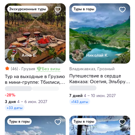
Экскурсионные туры
Туры в горы
Анна Б.
Николай К.
(46)
Грузия
Без визы
Владикавказ, Грозный
Путешествие в сердце
Тур на выходные в Грузию
Кавказа: Осетия, Эльбрус,
в мини-группе: Тбилиси,
Грозный, всё включено!
Кахетия, Мцхета, Казбеги
-28%
7 дней
4 – 10 июн. 2027
3 дня
4 – 6 июн. 2027
+143 даты
+33 даты
Туры в горы
Туры в горы