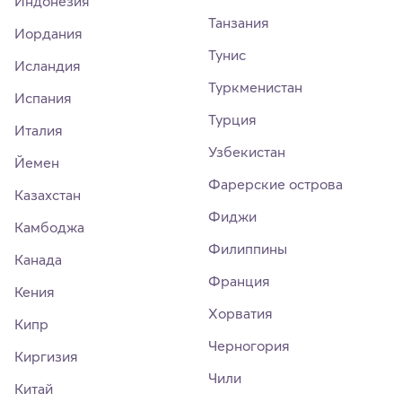
Индонезия
Танзания
Иордания
Тунис
Исландия
Туркменистан
Испания
Турция
Италия
Узбекистан
Йемен
Фарерские острова
Казахстан
Фиджи
Камбоджа
Филиппины
Канада
Франция
Кения
Хорватия
Кипр
Черногория
Киргизия
Чили
Китай