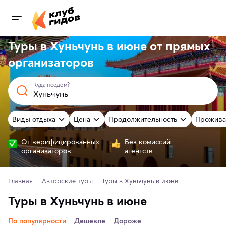
Туры в Хуньчунь в июне от
прямых
организаторов
Куда поедем?
Виды отдыха
Цена
Продолжительность
Прожива
От верифицированных
Без комиссий
организаторов
агентств
Главная
Авторские туры
Туры в Хуньчунь в июне
Туры в Хуньчунь в июне
По популярности
Дешевле
Дороже