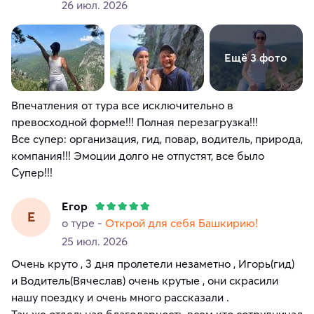
26 июл. 2026
Ещё 3 фото
Впечатления от тура все исключительно в
превосходной форме!!! Полная перезагрузка!!!
Все супер: организация, гид, повар, водитель, природа,
компания!!! Эмоции долго не отпустят, все было
Супер!!!
Егор
Е
о туре -
Открой для себя Башкирию!
25 июл. 2026
Очень круто , 3 дня пролетели незаметно , Игорь(гид)
и Водитель(Вячеслав) очень крутые , они скрасили
нашу поездку и очень много рассказали .
Так же отдельная благодарность всем кто сотрудничал