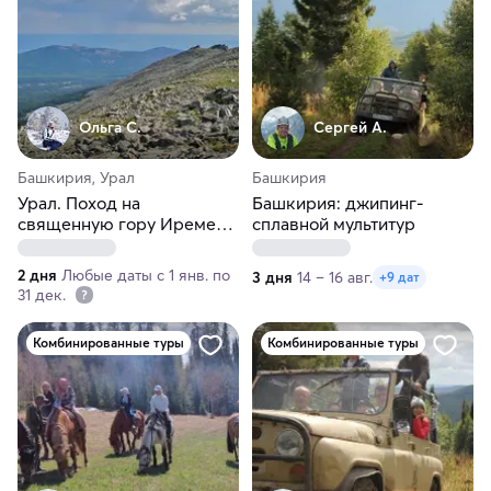
Ольга С.
Сергей А.
Башкирия, Урал
Башкирия
Урал. Поход на
Башкирия: джипинг-
священную гору Иремель
сплавной мультитур
за 2 дня
2 дня
Любые даты с 1 янв. по
3 дня
14 – 16 авг.
+9 дат
31 дек.
Комбинированные туры
Комбинированные туры