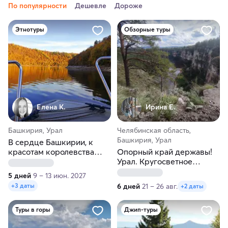
По популярности
Дешевле
Дороже
Этнотуры
Обзорные туры
Елена К.
Ирина Е.
Башкирия, Урал
Челябинская область,
Башкирия, Урал
В сердце Башкирии, к
красотам королевства
Опорный край державы!
Агидель
Урал. Кругосветное
путешествие
5 дней
9 – 13 июн. 2027
6 дней
21 – 26 авг.
+3 даты
+2 даты
Туры в горы
Джип-туры