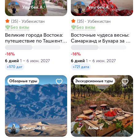
Улугбек А.
Улугбек А.
(35)
Узбекистан
(35)
Узбекистан
Без визы
Без визы
Великие города Востока:
Восточные чудеса весны:
путешествие по Ташкенту,
Самарканд и Бухара за 6
Самарканду и Бухаре за 6
дней
дней
-16%
-16%
6 дней
1 – 6 июн. 2027
6 дней
1 – 6 июн. 2027
+570 дат
+721 дата
Обзорные туры
Экскурсионные туры
Дмитрий В.
Анна Б.