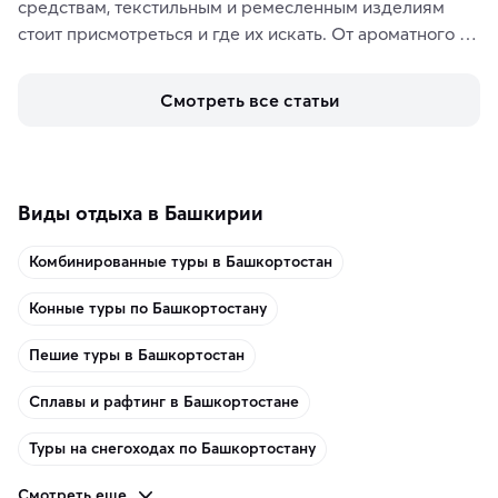
средствам, текстильным и ремесленным изделиям 
стоит присмотреться и где их искать. От ароматного 
кофе, специй и сладостей до мозаичных ламп, 
керамики и изделий из кожи на турецких рынках и в 
Смотреть все статьи
аутентичных лавках — в подарок близким или себе на 
память о путешествии.
Виды отдыха в Башкирии
Комбинированные туры в Башкортостан
Конные туры по Башкортостану
Пешие туры в Башкортостан
Сплавы и рафтинг в Башкортостане
Туры на снегоходах по Башкортостану
Смотреть еще