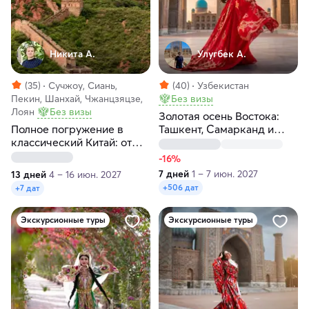
Никита А.
Улугбек А.
(35)
Сучжоу, Сиань,
(40)
Узбекистан
Пекин, Шанхай, Чжанцзяцзе,
Без визы
Лоян
Без визы
Золотая осень Востока:
Полное погружение в
Ташкент, Самарканд и
классический Китай: от
Бухара
Пекина до Шанхая
-16%
7 дней
1 – 7 июн. 2027
13 дней
4 – 16 июн. 2027
+506 дат
+7 дат
Экскурсионные туры
Экскурсионные туры