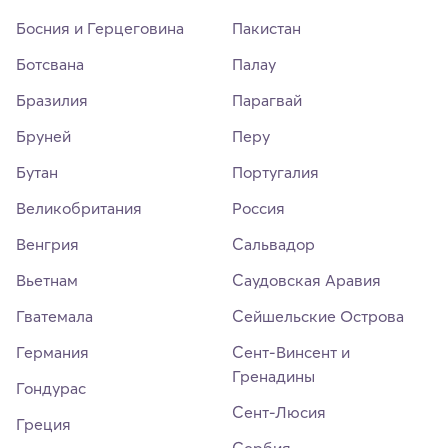
Босния и Герцеговина
Пакистан
Ботсвана
Палау
Бразилия
Парагвай
Бруней
Перу
Бутан
Португалия
Великобритания
Россия
Венгрия
Сальвадор
Вьетнам
Саудовская Аравия
Гватемала
Сейшельские Острова
Германия
Сент-Винсент и
Гренадины
Гондурас
Сент-Люсия
Греция
Сербия