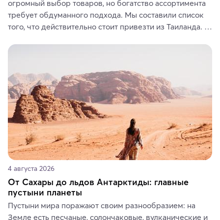
огромный выбор товаров, но богатство ассортимента 
требует обдуманного подхода. Мы составили список 
того, что действительно стоит привезти из Таиланда. 
Вы можете выбрать сладости, фрукты, косметические 
средства, одежду, украшения, предметы интерьера 
или сувениры, а мы расскажем, чем они интересны и 
где их купить.
4 августа 2026
От Сахары до льдов Антарктиды: главные
пустыни планеты
Пустыни мира поражают своим разнообразием: на 
Земле есть песчаные, солончаковые, вулканические и 