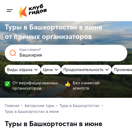
Туры в Башкортостан в июне
от
прямых
организаторов
Куда поедем?
Виды отдыха
Цена
Продолжительность
Прожива
От верифицированных
Без комиссий
организаторов
агентств
Главная
Авторские туры
Туры в Башкортостан
Туры в Башкортостан в июне
Туры в Башкортостан в июне