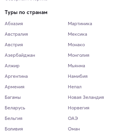
Туры по странам
Абхазия
Мартиника
Австралия
Мексика
Австрия
Монако
Азербайджан
Монголия
Алжир
Мьянма
Аргентина
Намибия
Армения
Непал
Багамы
Новая Зеландия
Беларусь
Норвегия
Бельгия
ОАЭ
Боливия
Оман