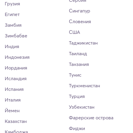
Грузия
Сингапур
Египет
Словения
Замбия
США
Зимбабве
Таджикистан
Индия
Таиланд
Индонезия
Танзания
Иордания
Тунис
Исландия
Туркменистан
Испания
Турция
Италия
Узбекистан
Йемен
Фарерские острова
Казахстан
Фиджи
Камбоджа