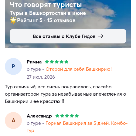
Что говорят туристы
Туры в Башкортостан в июне
Рейтинг 5
·
15 отзывов
Все отзывы о Клубе Гидов
Римма
Р
о туре -
Открой для себя Башкирию!
27 июл. 2026
Тур отличный, все очень понравилось, спасибо
организатором тура за незабываемые впечатления о
Башкирии и ее красотах!!!
Александр
А
о туре -
Горная Башкирия за 5 дней. Комбо-
тур