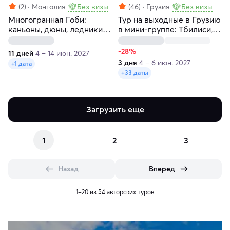
(2)
Монголия
Без визы
(46)
Грузия
Без визы
Многогранная Гоби:
Тур на выходные в Грузию
каньоны, дюны, ледники,
в мини-группе: Тбилиси,
сафари
Кахетия, Мцхета, Казбеги
-28%
11 дней
4 – 14 июн. 2027
3 дня
4 – 6 июн. 2027
+1 дата
+33 даты
Загрузить еще
1
2
3
Назад
Вперед
1–20 из 54 авторских туров