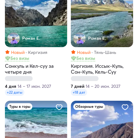
Роман Е.
Роман Е.
Новый
Киргизия
Новый
Тянь-Шань
Без визы
Без визы
Сонкуль и Кел-суу за
Киргизия. Иссык-Куль,
четыре дня
Сон-Куль, Кель-Суу
4 дня
14 – 17 июн. 2027
7 дней
14 – 20 июн. 2027
+22 даты
+18 дат
Туры в горы
Обзорные туры