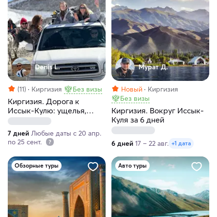
Denis L.
Мурат Д.
(11)
Киргизия
Без визы
Новый
Киргизия
Без визы
Киргизия. Дорога к
Иссык-Кулю: ущелья,
Киргизия. Вокруг Иссык-
вершины, традиции
Куля за 6 дней
7 дней
Любые даты с 20 апр.
по 25 сент.
6 дней
17 – 22 авг.
+1 дата
Обзорные туры
Авто туры