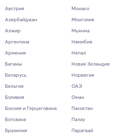
Австрия
Монако
Азербайджан
Монголия
Алжир
Мьянма
Аргентина
Намибия
Армения
Непал
Багамы
Новая Зеландия
Беларусь
Норвегия
Бельгия
ОАЭ
Боливия
Оман
Босния и Герцеговина
Пакистан
Ботсвана
Палау
Бразилия
Парагвай