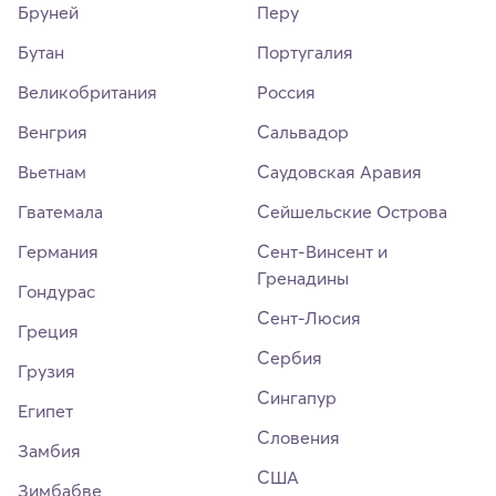
Бруней
Перу
Бутан
Португалия
Великобритания
Россия
Венгрия
Сальвадор
Вьетнам
Саудовская Аравия
Гватемала
Сейшельские Острова
Германия
Сент-Винсент и
Гренадины
Гондурас
Сент-Люсия
Греция
Сербия
Грузия
Сингапур
Египет
Словения
Замбия
США
Зимбабве