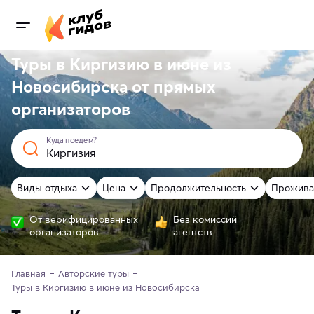
Туры в Киргизию в июне из
Новосибирска от
прямых
организаторов
Куда поедем?
Виды отдыха
Цена
Продолжительность
Прожива
От верифицированных
Без комиссий
организаторов
агентств
Главная
Авторские туры
Туры в Киргизию в июне из Новосибирска