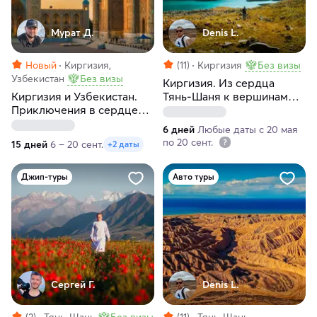
Мурат Д.
Denis L.
Новый
Киргизия,
(11)
Киргизия
Без визы
Узбекистан
Без визы
Киргизия. Из сердца
Киргизия и Узбекистан.
Тянь-Шаня к вершинам
Приключения в сердце
Арабеля
Центральной Азии
6 дней
Любые даты с 20 мая
по 20 сент.
15 дней
6 – 20 сент.
+2 даты
Джип-туры
Авто туры
Сергей Г.
Denis L.
(3)
Тянь-Шань
Без визы
(11)
Тянь-Шань