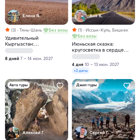
Елена Я.
Аня К.
(3)
Тянь-Шань
Без визы
(1)
Иссык-Куль, Бишкек
Без визы
Удивительный
Кыргызстан:
Июньская сказка:
гедонистическо-
кругосветка в сердце
экскурсионный тур
Кыргызстана
8 дней
7 – 14 июн. 2027
4 дня
10 – 13 июн. 2027
+2 даты
Авто туры
Джип-туры
Алексей Г.
Сергей Г.