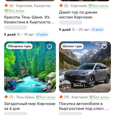
(4)
Киргизия, Казахстан
(2)
Киргизия
Без визы
Без визы
Джип-тур по диким
Красоты Тянь-Шаня. Из
местам Киргизии
Казахстана в Кыргызстан и
обратно
9 дней
12 – 20 авг.
+3 даты
5 дней
15 – 19 авг.
+4 даты
Обзорные туры
Шопинг туры
Оксана П.
Denis L.
(7)
Тянь-Шань
Без визы
(11)
Киргизия
Без визы
Загадочный мир Киргизии
Покупка автомобиля в
за 4 дня
Кыргызстане под ключ и
отдых в горах Тянь-Шаня