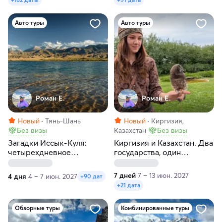
Авто туры
Авто туры
Роман Е.
Роман Е.
Новый
Тянь-Шань
Новый
Киргизия,
Без визы
Казахстан
Без визы
Загадки Иссык-Куля:
Киргизия и Казахстан. Два
четырехдневное
государства, один
приключение в Киргизии
маршрут, максимум
впечатлений
7 дней
7 – 13 июн. 2027
4 дня
4 – 7 июн. 2027
+90 дат
+21 дата
Обзорные туры
Комбинированные туры