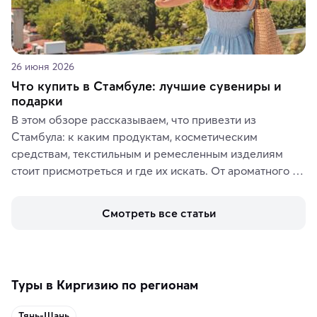
26 июня 2026
Что купить в Стамбуле: лучшие сувениры и
подарки
В этом обзоре рассказываем, что привезти из 
Стамбула: к каким продуктам, косметическим 
средствам, текстильным и ремесленным изделиям 
стоит присмотреться и где их искать. От ароматного 
кофе, специй и сладостей до мозаичных ламп, 
керамики и изделий из кожи на турецких рынках и в 
Смотреть все статьи
аутентичных лавках — в подарок близким или себе на 
память о путешествии.
Туры в Киргизию по регионам
Тянь-Шань