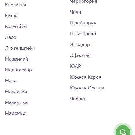
Черногория
Киргизия
Чили
Китай
Швейцария
Колумбия
Шри-Ланка
Лаос
Эквадор
Лихтенштейн
Эфиопия
Маврикий
ЮАР
Мадагаскар
Южная Корея
Макао
Южная Осетия
Малайзия
Япония
Мальдивы
Марокко