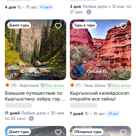
3 дня
Любые даты с 12 янв. по
4 дня
12 – 15 авг.
+1 дата
27 дек.
Джип-туры
Туры в горы
Denis L.
Оксана П.
(11)
Киргизия
Без визы
(7)
Тянь-Шань
Без визы
Большое путешествие по
Кыргызский калейдоскоп:
Кыргызстану: озёра, горы
откройте все тайны!
и кочевая жизнь
11 дней
Любые даты с 20 мая
7 дней
10 – 16 авг.
+8 дат
по 25 сент.
Джип-туры
Обзорные туры