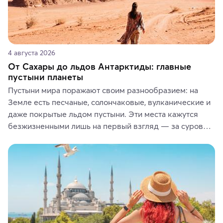
4 августа 2026
От Сахары до льдов Антарктиды: главные
пустыни планеты
Пустыни мира поражают своим разнообразием: на 
Земле есть песчаные, солончаковые, вулканические и 
даже покрытые льдом пустыни. Эти места кажутся 
безжизненными лишь на первый взгляд — за суровой 
красотой скрываются древние культуры, редкие 
животные и маршруты, которые дарят одни из самых 
ярких впечатлений от путешествий.