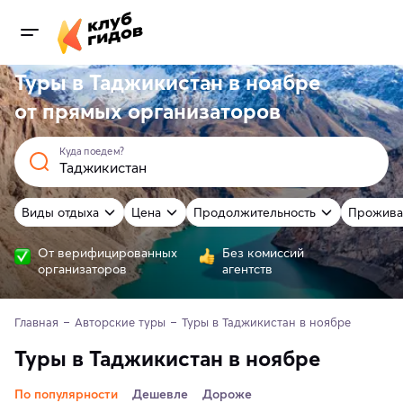
Туры в Таджикистан в ноябре
от
прямых
организаторов
Куда поедем?
Виды отдыха
Цена
Продолжительность
Прожива
От верифицированных
Без комиссий
организаторов
агентств
Главная
Авторские туры
Туры в Таджикистан в ноябре 
Туры в Таджикистан в ноябре
По популярности
Дешевле
Дороже