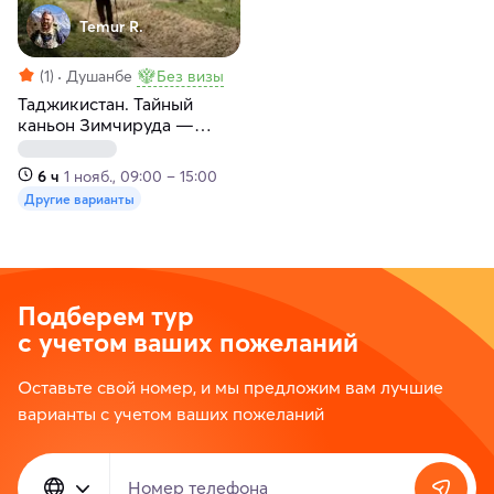
Temur R.
(1)
Душанбе
Без визы
Таджикистан. Тайный
каньон Зимчируда —
зелёный оазис советской
элиты
6 ч
1 нояб., 09:00 – 15:00
Другие варианты
Подберем тур
с учетом ваших пожеланий
Оставьте свой номер, и мы предложим вам лучшие
варианты с учетом ваших пожеланий
Номер телефона