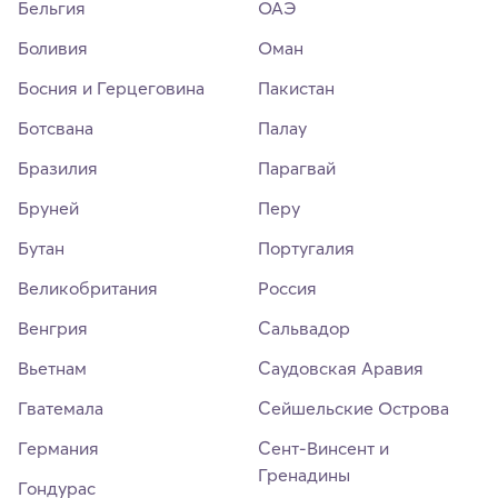
Бельгия
ОАЭ
Боливия
Оман
Босния и Герцеговина
Пакистан
Ботсвана
Палау
Бразилия
Парагвай
Бруней
Перу
Бутан
Португалия
Великобритания
Россия
Венгрия
Сальвадор
Вьетнам
Саудовская Аравия
Гватемала
Сейшельские Острова
Германия
Сент-Винсент и
Гренадины
Гондурас