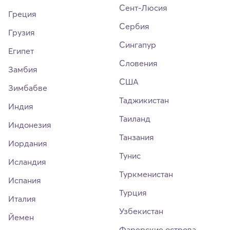
Сент-Люсия
Греция
Сербия
Грузия
Сингапур
Египет
Словения
Замбия
США
Зимбабве
Таджикистан
Индия
Таиланд
Индонезия
Танзания
Иордания
Тунис
Исландия
Туркменистан
Испания
Турция
Италия
Узбекистан
Йемен
Фарерские острова