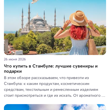
ярких впечатлений от путешествий.
26 июня 2026
Что купить в Стамбуле: лучшие сувениры и
подарки
В этом обзоре рассказываем, что привезти из 
Стамбула: к каким продуктам, косметическим 
средствам, текстильным и ремесленным изделиям 
стоит присмотреться и где их искать. От ароматного 
кофе, специй и сладостей до мозаичных ламп, 
керамики и изделий из кожи на турецких рынках и в 