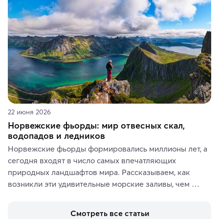
аутентичных лавках — в подарок близким или себе на 
память о путешествии.
22 июня 2026
Норвежские фьорды: мир отвесных скал,
водопадов и ледников
Норвежские фьорды формировались миллионы лет, а 
сегодня входят в число самых впечатляющих 
природных ландшафтов мира. Рассказываем, как 
возникли эти удивительные морские заливы, чем 
знаменит «Король фьордов», где находятся самые 
живописные смотровые площадки и какие точки 
Смотреть все статьи
включить в маршрут по Норвегии.