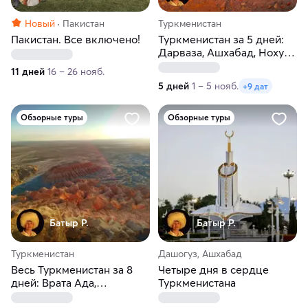
Новый
Пакистан
Туркменистан
Пакистан. Все включено!
Туркменистан за 5 дней:
Дарваза, Ашхабад, Нохур
и древний Мерв
11 дней
16 – 26 нояб.
5 дней
1 – 5 нояб.
+9 дат
Обзорные туры
Обзорные туры
Батыр Р.
Батыр Р.
Туркменистан
Дашогуз, Ашхабад
Весь Туркменистан за 8
Четыре дня в сердце
дней: Врата Ада,
Туркменистана
мраморный Ашхабад и