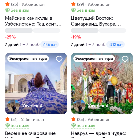
(35)
Узбекистан
(39)
Узбекистан
Без визы
Без визы
Майские каникулы в
Цветущий Восток:
Узбекистане: Ташкент,
Самарканд, Бухара,
Самарканд, Бухара
Ташкент за 7 дней
-25%
-19%
7 дней
1 – 7 нояб.
7 дней
1 – 7 нояб.
+146 дат
+512 дат
Экскурсионные туры
Экскурсионные туры
Улугбек А.
Улугбек А.
(51)
Узбекистан
(35)
Узбекистан
Без визы
Без визы
Весеннее очарование
Навруз — время чудес: