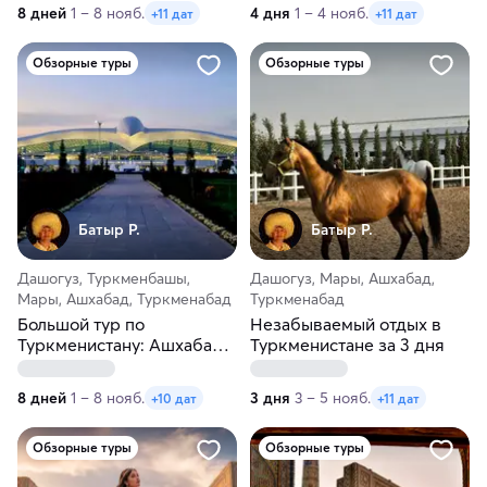
каньоны Янгикала
8 дней
1 – 8 нояб.
4 дня
1 – 4 нояб.
+11 дат
+11 дат
Обзорные туры
Обзорные туры
Батыр Р.
Батыр Р.
Дашогуз, Туркменбашы,
Дашогуз, Мары, Ашхабад,
Мары, Ашхабад, Туркменабад
Туркменабад
Большой тур по
Незабываемый отдых в
Туркменистану: Ашхабад,
Туркменистане за 3 дня
Дарваза, Янгикала и Мерв
8 дней
1 – 8 нояб.
3 дня
3 – 5 нояб.
+10 дат
+11 дат
Обзорные туры
Обзорные туры