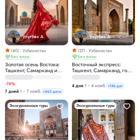
Улугбек А.
Улугбек А.
(40)
Узбекистан
(37)
Узбекистан
Без визы
Без визы
Золотая осень Востока:
Восточный экспресс:
Ташкент, Самарканд и
Ташкент, Самарканд, горы,
Бухара
Чимган за 4 дня
-19%
4 дня
1 – 4 нояб.
+146 дат
7 дней
1 – 7 нояб.
+663 даты
Экскурсионные туры
Экскурсионные туры