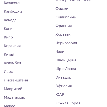
Казахстан
Фиджи
Камбоджа
Филиппины
Канада
Франция
Кения
Хорватия
Кипр
Черногория
Киргизия
Чили
Китай
Швейцария
Колумбия
Шри-Ланка
Лаос
Эквадор
Лихтенштейн
Эфиопия
Маврикий
ЮАР
Мадагаскар
Южная Корея
Макао