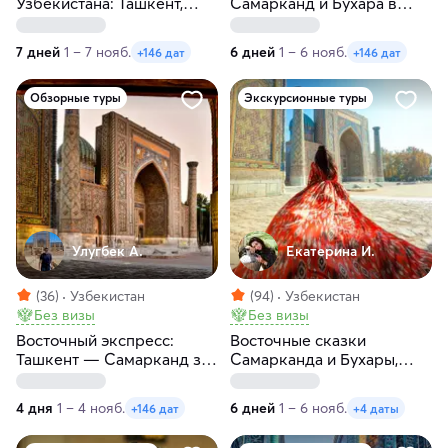
Узбекистана: Ташкент,
Самарканд и Бухара в
Бухара и Самарканд за 7
цвету за 6 дней
дней
7 дней
1 – 7 нояб.
6 дней
1 – 6 нояб.
+146 дат
+146 дат
Обзорные туры
Экскурсионные туры
Улугбек А.
Екатерина И.
(36)
Узбекистан
(94)
Узбекистан
Без визы
Без визы
Восточный экспресс:
Восточные сказки
Ташкент — Самарканд за
Самарканда и Бухары,
4 дня
Ташкент и горы Тянь-
Шань!
4 дня
1 – 4 нояб.
6 дней
1 – 6 нояб.
+146 дат
+4 даты