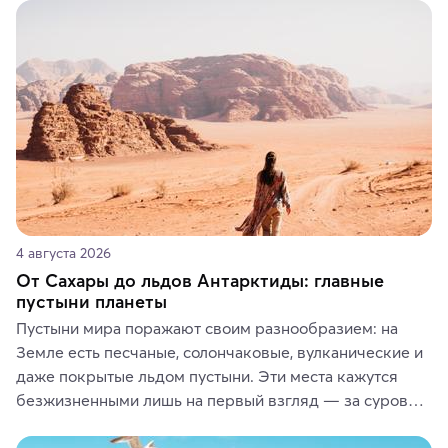
4 августа 2026
От Сахары до льдов Антарктиды: главные
пустыни планеты
Пустыни мира поражают своим разнообразием: на 
Земле есть песчаные, солончаковые, вулканические и 
даже покрытые льдом пустыни. Эти места кажутся 
безжизненными лишь на первый взгляд — за суровой 
красотой скрываются древние культуры, редкие 
животные и маршруты, которые дарят одни из самых 