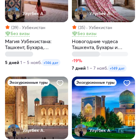
Улугбек А.
Улугбек А.
(39)
Узбекистан
(35)
Узбекистан
Без визы
Без визы
Магия Узбекистана:
Новогодние чудеса
Ташкент, Бухара,
Ташкента, Бухары и
Самарканд за 5 дней
Самарканда за 7 дней
-19%
5 дней
1 – 5 нояб.
+146 дат
7 дней
1 – 7 нояб.
+149 дат
Экскурсионные туры
Экскурсионные туры
Улугбек А.
Улугбек А.