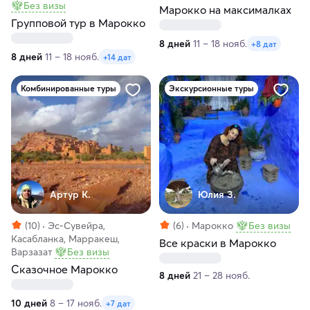
Без визы
Марокко на максималках
Групповой тур в Марокко
8 дней
11 – 18 нояб.
+8 дат
8 дней
11 – 18 нояб.
+14 дат
Комбинированные туры
Экскурсионные туры
Артур К.
Юлия З.
(10)
Эс-Сувейра,
(6)
Марокко
Без визы
Касабланка, Марракеш,
Все краски в Марокко
Варзазат
Без визы
Сказочное Марокко
8 дней
21 – 28 нояб.
10 дней
8 – 17 нояб.
+7 дат