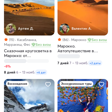
Артем Д.
Валентин А.
(15)
Касабланка,
(86)
Марокко
Без визы
Марракеш, Фес
Без визы
Марокко.
Сказочная кругосветка в
Автопутешествие в
Марокко: от
пустыню Сахара и голубой
Атлантического океана до
город
7 дней
7 – 13 нояб.
+2 даты
пустыни Сахары
-6%
8 дней
6 – 13 нояб.
+6 дат
Восхождения
Экскурсионные туры