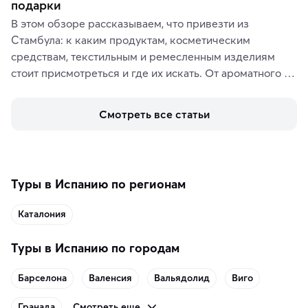
подарки
В этом обзоре рассказываем, что привезти из 
Стамбула: к каким продуктам, косметическим 
средствам, текстильным и ремесленным изделиям 
стоит присмотреться и где их искать. От ароматного 
кофе, специй и сладостей до мозаичных ламп, 
керамики и изделий из кожи на турецких рынках и в 
Смотреть все статьи
аутентичных лавках — в подарок близким или себе на 
память о путешествии.
Туры в Испанию по регионам
Каталония
Туры в Испанию по городам
Барселона
Валенсия
Вальядолид
Виго
Смотреть еще
Гранада