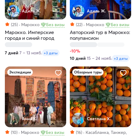
Адиль Ж.
Адиль Ж.
(25)
Марокко
Без визы
(22)
Марокко
Без визы
Марокко. Имперские
Авторский тур в Марокко:
города и синий город
полупансион
-10%
7 дней
7 – 13 нояб.
+3 даты
10 дней
15 – 24 нояб.
+3 даты
Экспедиции
Обзорные туры
Анна К.
Светлана Х.
(10)
Марокко
Без визы
(16)
Касабланка, Танжер,