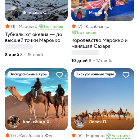
Вячеслав С.
Мария Р.
(1)
Марокко
Без визы
(7)
Касабланка
Без визы
Тубкаль: от океана — до
высшей точки Марокко
Королевство Марокко и
манящая Сахара
8 дней
8 – 15 нояб.
10 дней
8 – 17 нояб.
Экскурсионные туры
Экскурсионные туры
Александр Х.
Лилия П.
(7)
Касабланка, Фес
(6)
Марокко
Без визы