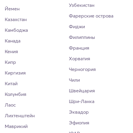
Узбекистан
Йемен
Фарерские острова
Казахстан
Фиджи
Камбоджа
Филиппины
Канада
Франция
Кения
Хорватия
Кипр
Черногория
Киргизия
Чили
Китай
Швейцария
Колумбия
Шри-Ланка
Лаос
Эквадор
Лихтенштейн
Эфиопия
Маврикий