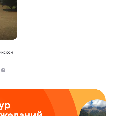
дийском
ур
ожеланий