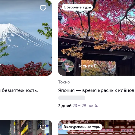
Обзорные туры
.
Ксения Е.
Токио
и безмятежность.
Япония — время красных клёнов
7 дней
23 – 29 нояб.
Экскурсионные туры