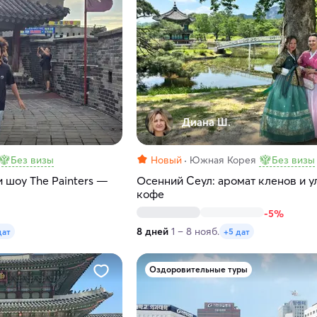
Диана Ш.
Без визы
Новый
Южная Корея
Без визы
и шоу The Painters —
Осенний Сеул: аромат кленов и у
кофе
-5%
8 дней
1 – 8 нояб.
дат
+5 дат
Оздоровительные туры