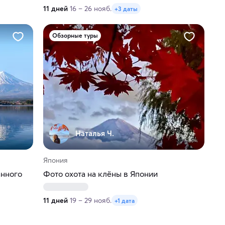
11 дней
16 – 26 нояб.
+3 даты
Обзорные туры
Наталья Ч.
Япония
анного
Фото охота на клёны в Японии
11 дней
19 – 29 нояб.
+1 дата