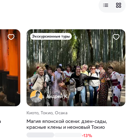
Экскурсионные туры
Андрей К.
Киото, Токио, Осака
а
Магия японской осени: дзен-сады,
красные клены и неоновый Токио
-13%