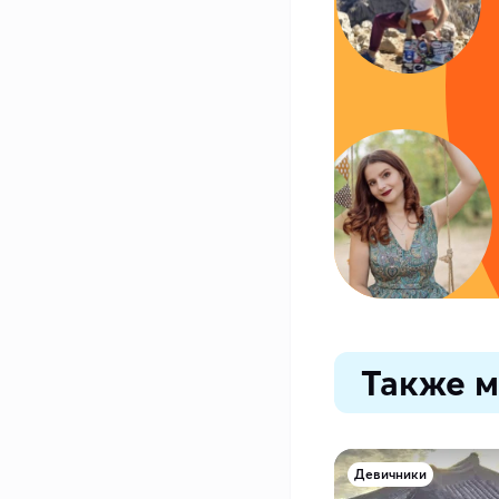
Также м
Девичники