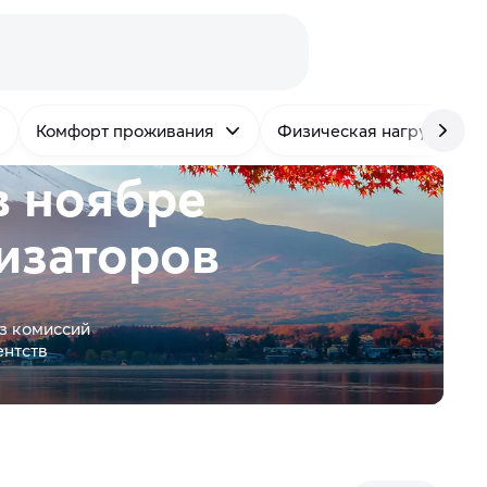
Комфорт проживания
Физическая нагрузка
в ноябре
изаторов
з комиссий
ентств