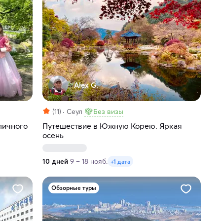
Alex G.
(11)
Сеул
Без визы
личного
Путешествие в Южную Корею. Яркая
осень
10 дней
9 – 18 нояб.
+1 дата
Обзорные туры