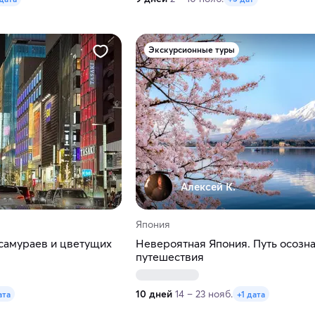
Экскурсионные туры
Алексей К.
Япония
 самураев и цветущих
Невероятная Япония. Путь осозн
путешествия
10 дней
14 – 23 нояб.
ата
+1 дата