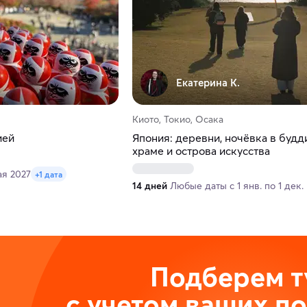
Екатерина К.
Киото, Токио, Осака
ией
Япония: деревни, ночёвка в буд
храме и острова искусства
ая 2027
+1 дата
14 дней
Любые даты с 1 янв. по 1 дек.
Подберем т
с учетом ваших п