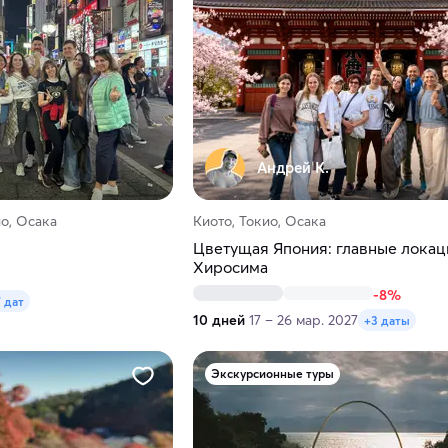
Андрей К.
ио, Осака
Киото, Токио, Осака
Цветущая Япония: главные локац
Хиросима
-8%
 дат
10 дней
17 – 26 мар. 2027
+3 даты
Экскурсионные туры