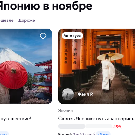
Японию в ноябре
ешевле
Дороже
Авто туры
Женя Р.
Япония
путешествие!
Сквозь Японию: путь авантюрист
-15%
9 дней
2 – 10 нояб.
 дата
+5 дат