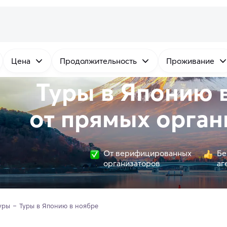
Цена
Продолжительность
Проживание
Туры в Японию 
от
прямых
орган
От верифицированных
Бе
организаторов
аг
уры
Туры в Японию в ноябре