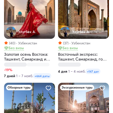
Улугбек А.
Улугбек А.
(40)
Узбекистан
(37)
Узбекистан
Без визы
Без визы
Золотая осень Востока:
Восточный экспресс:
Ташкент, Самарканд и
Ташкент, Самарканд, горы,
Бухара
Чимган за 4 дня
-19%
4 дня
1 – 4 нояб.
+147 дат
7 дней
1 – 7 нояб.
+664 даты
Обзорные туры
Экскурсионные туры