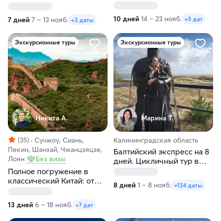
10 дней
14 – 23 нояб.
+5 дат
7 дней
7 – 13 нояб.
+3 даты
Экскурсионные туры
Экскурсионные туры
Никита А.
Марина Т.
(35)
Сучжоу, Сиань,
Калининградская область
Пекин, Шанхай, Чжанцзяцзе,
Балтийский экспресс на 8
Лоян
Без визы
дней. Цикличный тур в
Калининград
Полное погружение в
классический Китай: от
8 дней
1 – 8 нояб.
+134 даты
Пекина до Шанхая
13 дней
6 – 18 нояб.
+7 дат