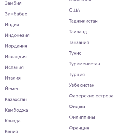
Замбия
США
Зимбабве
Таджикистан
Индия
Таиланд
Индонезия
Танзания
Иордания
Тунис
Исландия
Туркменистан
Испания
Турция
Италия
Узбекистан
Йемен
Фарерские острова
Казахстан
Фиджи
Камбоджа
Филиппины
Канада
Франция
Кения