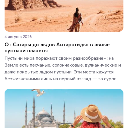
4 августа 2026
От Сахары до льдов Антарктиды: главные
пустыни планеты
Пустыни мира поражают своим разнообразием: на 
Земле есть песчаные, солончаковые, вулканические и 
даже покрытые льдом пустыни. Эти места кажутся 
безжизненными лишь на первый взгляд — за суровой 
красотой скрываются древние культуры, редкие 
животные и маршруты, которые дарят одни из самых 
ярких впечатлений от путешествий.