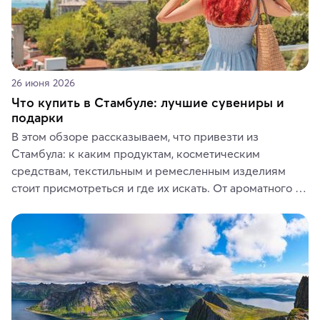
26 июня 2026
Что купить в Стамбуле: лучшие сувениры и
подарки
В этом обзоре рассказываем, что привезти из 
Стамбула: к каким продуктам, косметическим 
средствам, текстильным и ремесленным изделиям 
стоит присмотреться и где их искать. От ароматного 
кофе, специй и сладостей до мозаичных ламп, 
керамики и изделий из кожи на турецких рынках и в 
аутентичных лавках — в подарок близким или себе на 
память о путешествии.