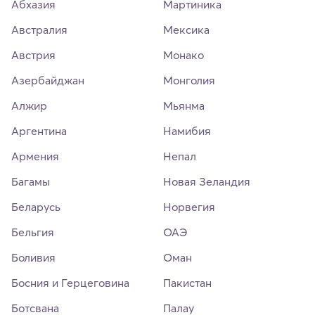
Абхазия
Мартиника
Австралия
Мексика
Австрия
Монако
Азербайджан
Монголия
Алжир
Мьянма
Аргентина
Намибия
Армения
Непал
Багамы
Новая Зеландия
Беларусь
Норвегия
Бельгия
ОАЭ
Боливия
Оман
Босния и Герцеговина
Пакистан
Ботсвана
Палау