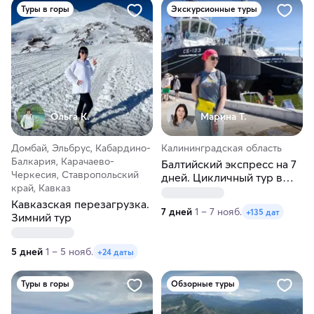
Туры в горы
Экскурсионные туры
Ольга К.
Марина Т.
Домбай, Эльбрус, Кабардино-
Калининградская область
Балкария, Карачаево-
Балтийский экспресс на 7
Черкесия, Ставропольский
дней. Цикличный тур в
край, Кавказ
Калининград
Кавказская перезагрузка.
7 дней
1 – 7 нояб.
+135 дат
Зимний тур
5 дней
1 – 5 нояб.
+24 даты
Туры в горы
Обзорные туры