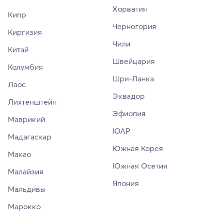
Хорватия
Кипр
Черногория
Киргизия
Чили
Китай
Швейцария
Колумбия
Шри-Ланка
Лаос
Эквадор
Лихтенштейн
Эфиопия
Маврикий
ЮАР
Мадагаскар
Южная Корея
Макао
Южная Осетия
Малайзия
Япония
Мальдивы
Марокко