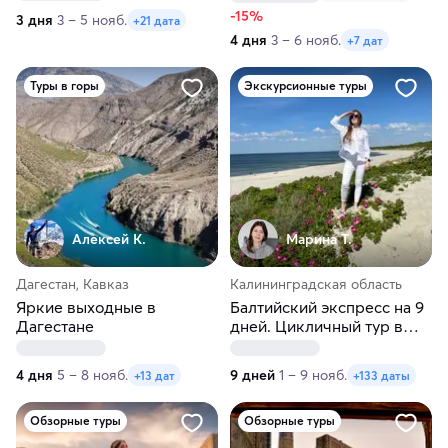
-15%
3 дня
3 – 5 нояб.
+21 дата
4 дня
3 – 6 нояб.
+7 дат
Туры в горы
Экскурсионные туры
Алексей К.
Марина Т.
Дагестан, Кавказ
Калининградская область
Яркие выходные в
Балтийский экспресс на 9
Дагестане
дней. Цикличный тур в
Калининград
4 дня
5 – 8 нояб.
9 дней
1 – 9 нояб.
+13 дат
+133 даты
Обзорные туры
Обзорные туры