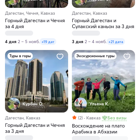
Дагестан, Чечня, Кавказ
Дагестан, Кавказ
Горный Дагестан и Чечня
Горный Дагестан и
за 4 дня
Сулакский каньон за 3 дня
4 дня
2 – 5 нояб.
3 дня
2 – 4 нояб.
+19 дат
+21 дата
Туры в горы
Экскурсионные туры
Курбан О.
Ульяна К.
Дагестан, Кавказ
(2)
Кавказ
Без визы
Горный Дагестан и Чечня
Восхождение на плато
за 3 дня
Арабика в Абхазии