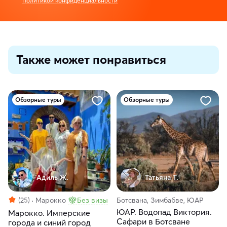
Политикой конфиденциальности
Также может понравиться
Обзорные туры
Обзорные туры
Адиль Ж.
Татьяна Т.
(25)
Марокко
Без визы
Ботсвана, Зимбабве, ЮАР
ЮАР. Водопад Виктория.
Марокко. Имперские
Сафари в Ботсване
города и синий город