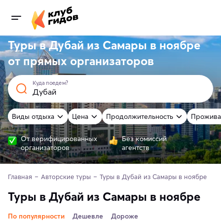
Туры в Дубай из Самары в ноябре
от
прямых
организаторов
Куда поедем?
Виды отдыха
Цена
Продолжительность
Прожива
От верифицированных
Без комиссий
организаторов
агентств
Главная
Авторские туры
Туры в Дубай из Самары в ноябре
Туры в Дубай из Самары в ноябре
По популярности
Дешевле
Дороже