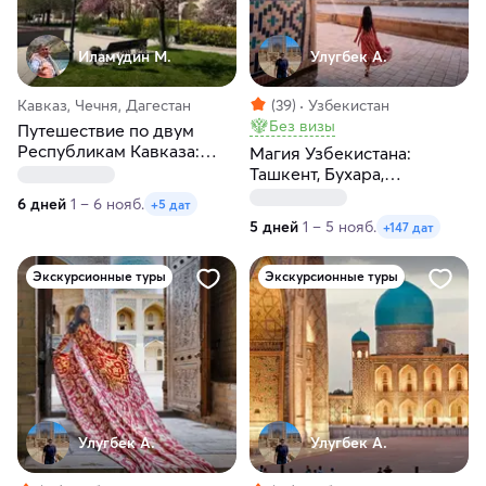
Иламудин М.
Улугбек А.
Кавказ, Чечня, Дагестан
(39)
Узбекистан
Без визы
Путешествие по двум
Республикам Кавказа:
Магия Узбекистана:
Чечня и Дагестан
Ташкент, Бухара,
Самарканд за 5 дней
6 дней
1 – 6 нояб.
+5 дат
5 дней
1 – 5 нояб.
+147 дат
Экскурсионные туры
Экскурсионные туры
Улугбек А.
Улугбек А.