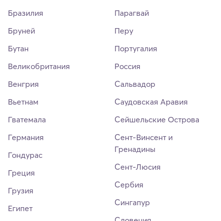
Бразилия
Парагвай
Бруней
Перу
Бутан
Португалия
Великобритания
Россия
Венгрия
Сальвадор
Вьетнам
Саудовская Аравия
Гватемала
Сейшельские Острова
Германия
Сент-Винсент и
Гренадины
Гондурас
Сент-Люсия
Греция
Сербия
Грузия
Сингапур
Египет
Словения