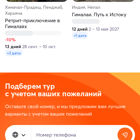
Химачал-Прадеш, Пенджаб,
Индия, Непал
Харьяна
Гималаи. Путь к Истоку
Ретрит-приключение в
Гималаях
12 дней
2 – 13 мая 2027
+1 дата
-10%
13 дней
28 сент. – 10 окт.
+2 даты
Подберем тур
с учетом ваших пожеланий
Оставьте свой номер, и мы предложим вам лучшие
варианты с учетом ваших пожеланий
Номер телефона