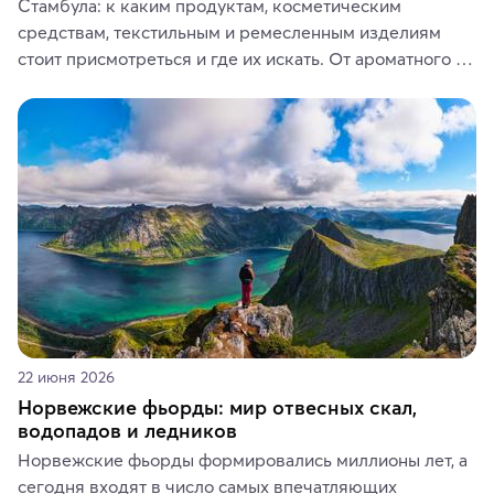
Стамбула: к каким продуктам, косметическим 
средствам, текстильным и ремесленным изделиям 
стоит присмотреться и где их искать. От ароматного 
кофе, специй и сладостей до мозаичных ламп, 
керамики и изделий из кожи на турецких рынках и в 
аутентичных лавках — в подарок близким или себе на 
память о путешествии.
22 июня 2026
Норвежские фьорды: мир отвесных скал,
водопадов и ледников
Норвежские фьорды формировались миллионы лет, а 
сегодня входят в число самых впечатляющих 