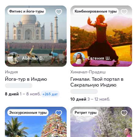
Фитнес и йога-туры
Комбинированные туры
Abhinav D.
Евгения Ш.
Индия
Химачал-Прадеш
Йога-тур в Индию
Гималаи. Твой портал в
Сакральную Индию
8 дней
1 – 8 нояб.
+265 дат
10 дней
3 – 12 нояб.
Экскурсионные туры
Ретрит туры