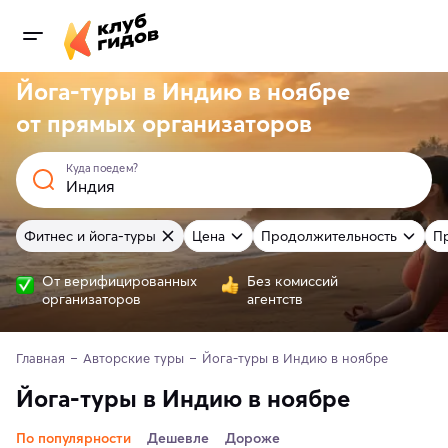
Йога-туры в Индию в ноябре
от
прямых
организаторов
Куда поедем?
Фитнес и йога-туры
Цена
Продолжительность
П
От верифицированных
Без комиссий
организаторов
агентств
Главная
Авторские туры
Йога-туры в Индию в ноябре
Йога-туры в Индию в ноябре
По популярности
Дешевле
Дороже