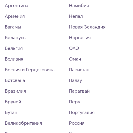
Аргентина
Намибия
Армения
Непал
Багамы
Новая Зеландия
Беларусь
Норвегия
Бельгия
ОАЭ
Боливия
Оман
Босния и Герцеговина
Пакистан
Ботсвана
Палау
Бразилия
Парагвай
Бруней
Перу
Бутан
Португалия
Великобритания
Россия