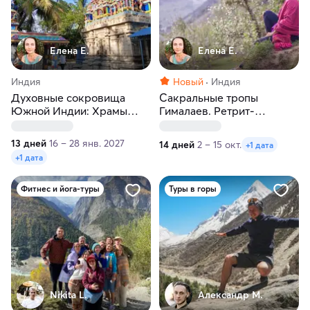
Елена Е.
Елена Е.
Индия
Новый
Индия
Духовные сокровища
Сакральные тропы
Южной Индии: Храмы
Гималаев. Ретрит-
пяти стихий и чтение
путешествие
свитков судьбы
13 дней
16 – 28 янв. 2027
14 дней
2 – 15 окт.
+1 дата
+1 дата
Фитнес и йога-туры
Туры в горы
Nikita L.
Александр М.