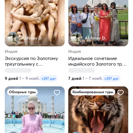
Abhinav D.
Abhinav D.
Индия
Индия
Экскурсия по Золотому
Идеальное сочетание
треугольнику с
индийского Золотого трио
посещением
и Удайпурской магии
Эротического храма
9 дней
1 – 9 нояб.
7 дней
1 – 7 нояб.
+297 дат
+297 дат
Обзорные туры
Комбинированные туры