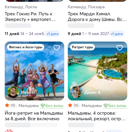
Катманду, Лукла
Катманду, Покхара
Трек Гокио Ри. Путь к
Трек Марди Химал.
Эвересту + вертолет.
Дорога к дому Шивы. Все
Отели и лоджи 5*
включено
11 дней
14 – 24 нояб.
9 дней
1 – 9 мая 2027
+1 дата
+1 дата
Фитнес и йога-туры
Ретрит туры
Иван П.
Денис В.
(9)
Мальдивы
Без визы
(9)
Мальдивы
Без визы
Йога-ретрит на Мальдивы
Мальдивы. 4 острова:
за 8 дней. Все включено
локальный, резорт, остров
скатов, необитаемый
-5%