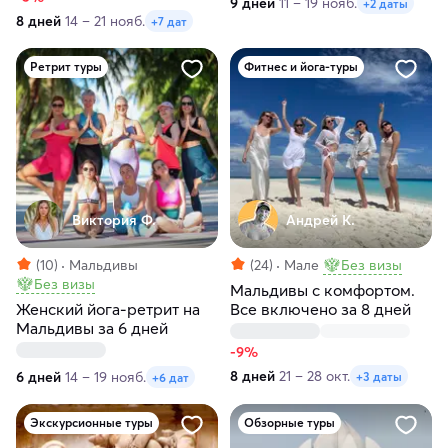
9 дней
11 – 19 нояб.
+2 даты
8 дней
14 – 21 нояб.
+7 дат
Ретрит туры
Фитнес и йога-туры
Виктория Ф.
Андрей К.
(10)
Мальдивы
(24)
Мале
Без визы
Без визы
Мальдивы с комфортом.
Женский йога-ретрит на
Все включено за 8 дней
Мальдивы за 6 дней
-9%
8 дней
21 – 28 окт.
6 дней
14 – 19 нояб.
+3 даты
+6 дат
Экскурсионные туры
Обзорные туры