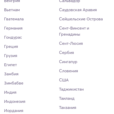
Венгрия
Сальвадор
Вьетнам
Саудовская Аравия
Гватемала
Сейшельские Острова
Германия
Сент-Винсент и
Гренадины
Гондурас
Сент-Люсия
Греция
Сербия
Грузия
Сингапур
Египет
Словения
Замбия
США
Зимбабве
Таджикистан
Индия
Таиланд
Индонезия
Танзания
Иордания