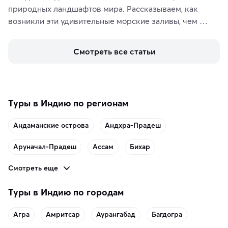
природных ландшафтов мира. Рассказываем, как 
возникли эти удивительные морские заливы, чем 
знаменит «Король фьордов», где находятся самые 
живописные смотровые площадки и какие точки 
Смотреть все статьи
включить в маршрут по Норвегии.
Туры в Индию по регионам
Андаманские острова
Андхра-Прадеш
Аруначал-Прадеш
Ассам
Бихар
Смотреть еще
Туры в Индию по городам
Агра
Амритсар
Аурангабад
Багдогра