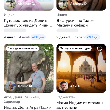
Abhinav D.
Abhinav D.
Индия
Индия
Путешествие из Дели в
Экскурсия по Тадж-
Джайпур: увидеть Индию
Махалу и сафари
за 4 дней
4 дня
1 – 4 нояб.
9 дней
1 – 9 нояб.
+297 дат
+297 дат
Экскурсионные туры
Экскурсионные туры
Денис М.
Али Х.
Агра, Дели, Ришикеш,
Раджастхан
Харидвар
Магия Индии: от столицы
Индия: Дели, Агра (Тадж-
до пустыни