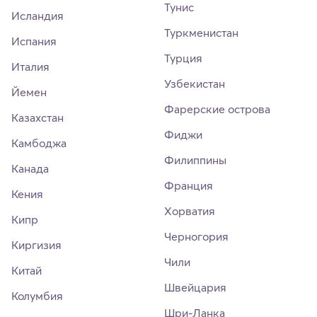
Тунис
Исландия
Туркменистан
Испания
Турция
Италия
Узбекистан
Йемен
Фарерские острова
Казахстан
Фиджи
Камбоджа
Филиппины
Канада
Франция
Кения
Хорватия
Кипр
Черногория
Киргизия
Чили
Китай
Швейцария
Колумбия
Шри-Ланка