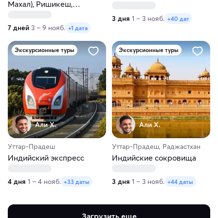
Махал), Ришикеш,
Харидвар. Аюрведа и
3 дня
1 – 3 нояб.
+40 дат
йога
7 дней
3 – 9 нояб.
+1 дата
Экскурсионные туры
Экскурсионные туры
Али Х.
Али Х.
Уттар-Прадеш
Уттар-Прадеш, Раджастхан
Индийский экспресс
Индийские сокровища
4 дня
1 – 4 нояб.
3 дня
1 – 3 нояб.
+33 даты
+44 даты
Загрузить еще