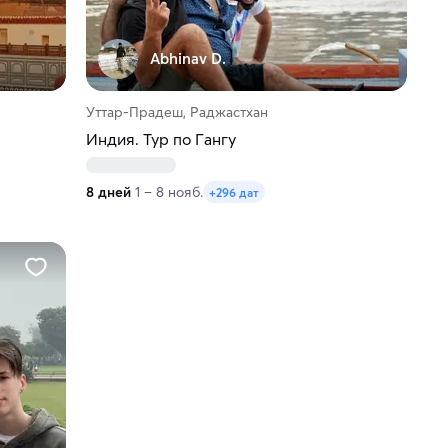
Abhinav D.
Уттар-Прадеш, Раджастхан
Индия. Тур по Гангу
8 дней
1 – 8 нояб.
+296 дат