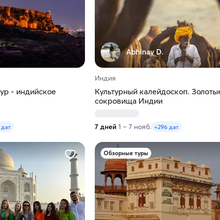
Abhinav D.
Индия
ур - индийское
Культурный калейдоскоп. Золоты
сокровища Индии
7 дней
1 – 7 нояб.
 дат
+296 дат
Обзорные туры