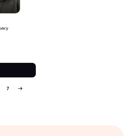
нику
7