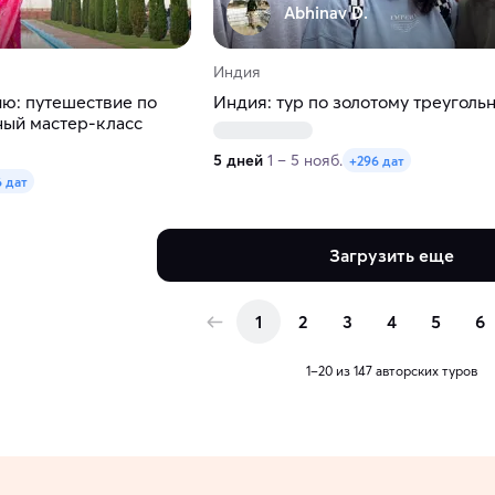
Abhinav D.
Индия
ю: путешествие по
Индия: тур по золотому треуголь
ный мастер-класс
5 дней
1 – 5 нояб.
+296 дат
 дат
Загрузить еще
1
2
3
4
5
6
1–20 из 147 авторских туров