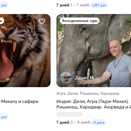
7 дней
1 – 7 нояб.
 дат
+297 дат
ры
Экскурсионные туры
Денис М.
Агра, Дели, Ришикеш, Харидвар
-Махалу и сафари
Индия: Дели, Агра (Тадж-Махал),
Ришикеш, Харидвар. Аюрведа и 
 дат
7 дней
3 – 9 нояб.
+1 дата