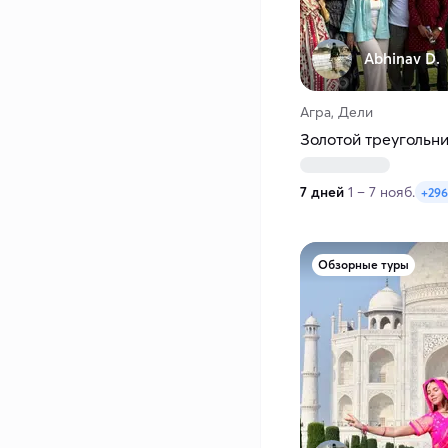
Abhinav D.
Агра, Дели
Золотой треугольни
7 дней
1 – 7 нояб.
+296
Обзорные туры