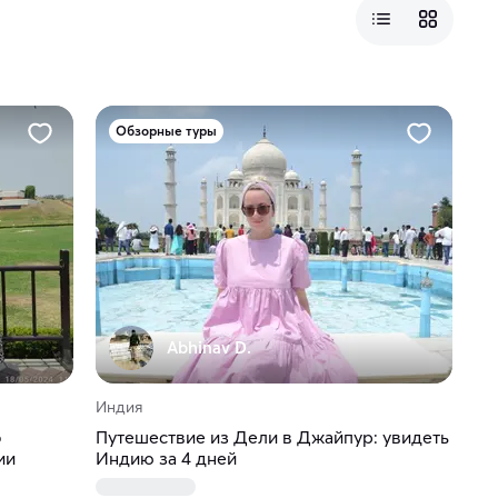
Обзорные туры
Abhinav D.
Индия
о
Путешествие из Дели в Джайпур: увидеть
ии
Индию за 4 дней