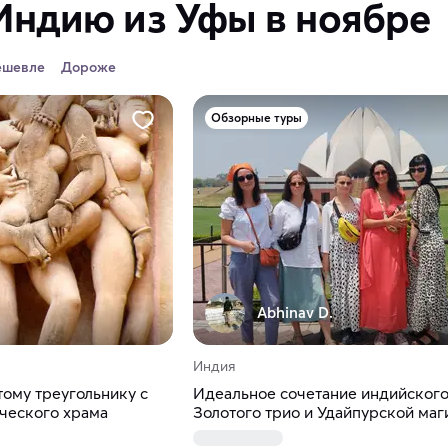
Индию из Уфы в ноябре
ешевле
Дороже
Обзорные туры
Abhinav D.
Индия
ому треугольнику с
Идеальное сочетание индийског
ческого храма
Золотого трио и Удайпурской маг