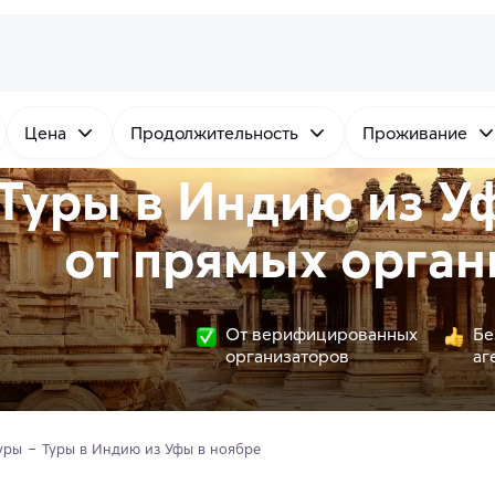
Цена
Продолжительность
Проживание
Туры в Индию из У
от
прямых
орган
От верифицированных
Бе
организаторов
аг
уры
Туры в Индию из Уфы в ноябре