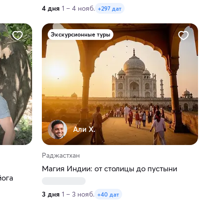
4 дня
1 – 4 нояб.
+297 дат
Экскурсионные туры
Али Х.
Раджастхан
Магия Индии: от столицы до пустыни
йога
3 дня
1 – 3 нояб.
+40 дат