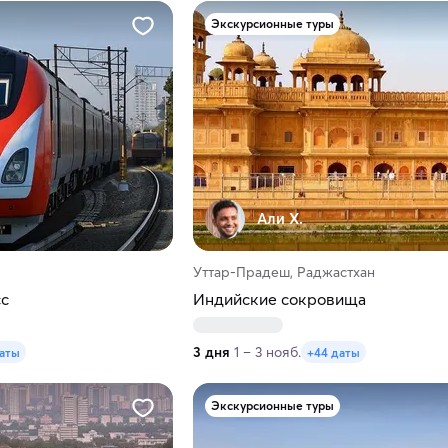
Экскурсионные туры
Али Х.
Уттар-Прадеш, Раджастхан
сс
Индийские сокровища
3 дня
1 – 3 нояб.
даты
+44 даты
Экскурсионные туры