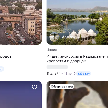
Abhinav D.
Индия
ородов
Индия: экскурсии в Раджастане п
крепостям и дворцам
ат
11 дней
1 – 11 нояб.
+296 дат
Обзорные туры