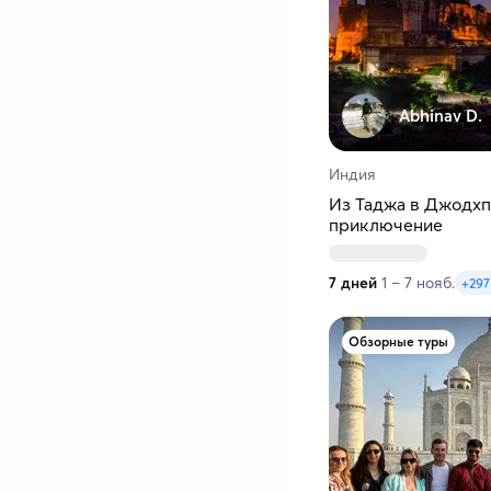
Abhinav D.
Индия
Из Таджа в Джодхп
приключение
7 дней
1 – 7 нояб.
+297
Обзорные туры