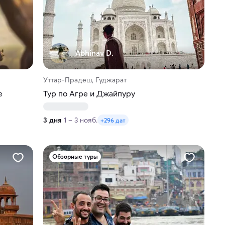
Abhinav D.
Уттар-Прадеш, Гуджарат
е
Тур по Агре и Джайпуру
3 дня
1 – 3 нояб.
+296 дат
Обзорные туры