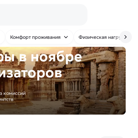
Комфорт проживания
Физическая нагрузка
фы в ноябре
изаторов
з комиссий
ентств