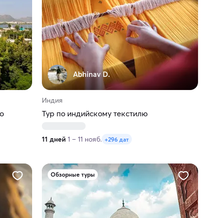
Abhinav D.
Индия
о
Тур по индийскому текстилю
11 дней
1 – 11 нояб.
+296 дат
Обзорные туры