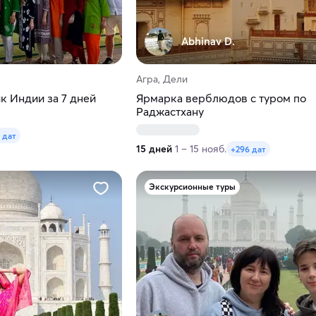
Abhinav D.
Агра, Дели
к Индии за 7 дней
Ярмарка верблюдов с туром по
Раджастхану
 дат
15 дней
1 – 15 нояб.
+296 дат
Экскурсионные туры