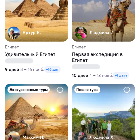
Артур К.
Людмила И.
Египет
Египет
Удивительный Египет
Первая экспедиция в
Египет
9 дней
8 – 16 нояб.
+16 дат
10 дней
4 – 13 нояб.
+1 дата
Экскурсионные туры
Пешие туры
Максим H.
Людмила Х.