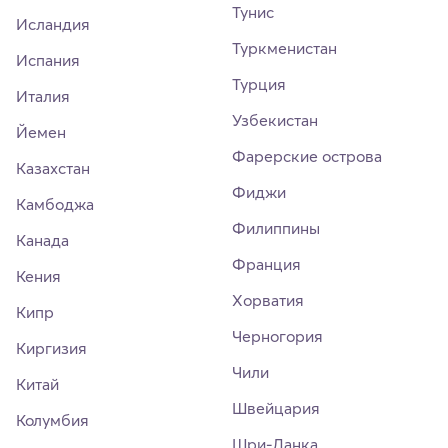
Тунис
Исландия
Туркменистан
Испания
Турция
Италия
Узбекистан
Йемен
Фарерские острова
Казахстан
Фиджи
Камбоджа
Филиппины
Канада
Франция
Кения
Хорватия
Кипр
Черногория
Киргизия
Чили
Китай
Швейцария
Колумбия
Шри-Ланка