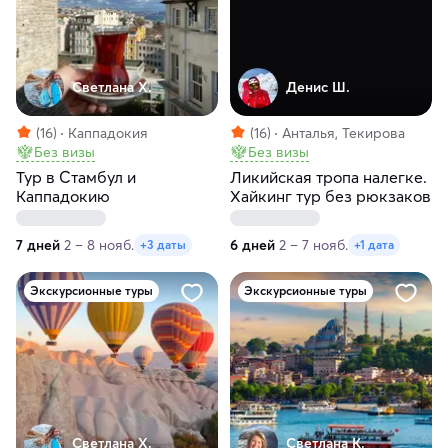
Светлана Х.
Денис Ш.
(16)
Каппадокия
(16)
Анталья, Текирова
Без визы
Без визы
Тур в Стамбул и
Ликийская тропа налегке.
Каппадокию
Хайкинг тур без рюкзаков
7 дней
2 – 8 нояб.
6 дней
2 – 7 нояб.
+3 даты
+1 дата
Экскурсионные туры
Экскурсионные туры
Светлана Х.
Светлана К.