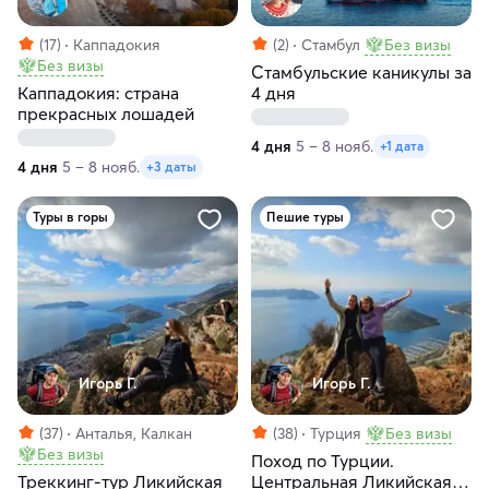
(17)
Каппадокия
(2)
Стамбул
Без визы
Без визы
Стамбульские каникулы за
Каппадокия: страна
4 дня
прекрасных лошадей
4 дня
5 – 8 нояб.
+1 дата
4 дня
5 – 8 нояб.
+3 даты
Туры в горы
Пешие туры
Игорь Г.
Игорь Г.
(37)
Анталья, Калкан
(38)
Турция
Без визы
Без визы
Поход по Турции.
Треккинг-тур Ликийская
Центральная Ликийская