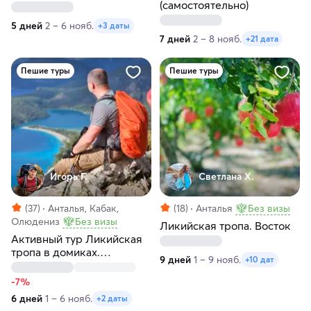
местной жительницей
(самостоятельно)
5 дней
2 – 6 нояб.
+3 даты
7 дней
2 – 8 нояб.
+21 дата
Пешие туры
Пешие туры
Игорь Г.
Светлана Х.
(37)
Анталья, Кабак,
(18)
Анталья
Без визы
Олюдениз
Без визы
Ликийская тропа. Восток
Активный тур Ликийская
тропа в домиках.
9 дней
1 – 9 нояб.
+10 дат
Олюдениз
-7%
6 дней
1 – 6 нояб.
+2 даты