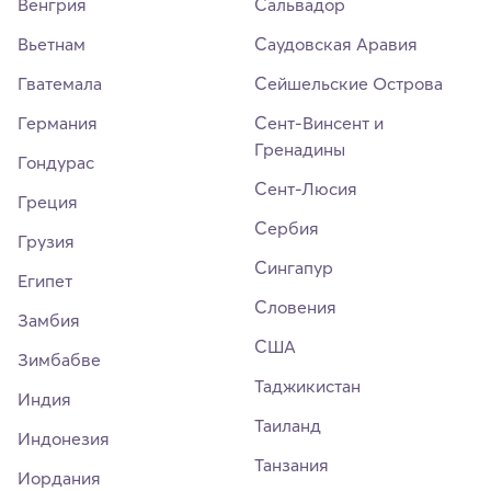
Венгрия
Сальвадор
Вьетнам
Саудовская Аравия
Гватемала
Сейшельские Острова
Германия
Сент-Винсент и
Гренадины
Гондурас
Сент-Люсия
Греция
Сербия
Грузия
Сингапур
Египет
Словения
Замбия
США
Зимбабве
Таджикистан
Индия
Таиланд
Индонезия
Танзания
Иордания