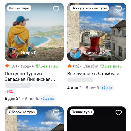
Пешие туры
Экскурсионные туры
Игорь Г.
Светлана Х.
(37)
Турция
Без визы
(16)
Стамбул
Без визы
Поход по Турции.
Все лучшее в Стамбуле
Западная Ликийская
тропа без рюкзаков
4 дня
2 – 5 нояб.
+5 дат
-5%
6 дней
1 – 6 нояб.
+2 даты
Обзорные туры
Пешие туры