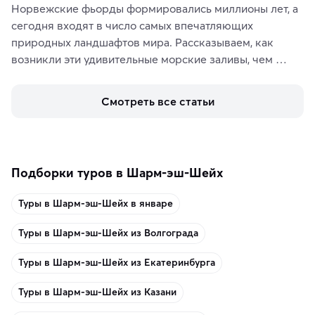
Норвежские фьорды формировались миллионы лет, а 
сегодня входят в число самых впечатляющих 
природных ландшафтов мира. Рассказываем, как 
возникли эти удивительные морские заливы, чем 
знаменит «Король фьордов», где находятся самые 
живописные смотровые площадки и какие точки 
Смотреть все статьи
включить в маршрут по Норвегии.
Подборки туров в Шарм-эш-Шейх
Туры в Шарм-эш-Шейх в январе
Туры в Шарм-эш-Шейх из Волгограда
Туры в Шарм-эш-Шейх из Екатеринбурга
Туры в Шарм-эш-Шейх из Казани