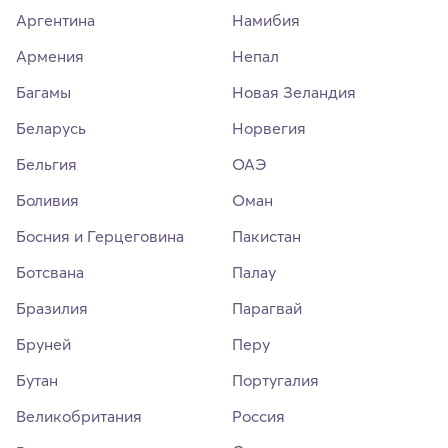
Аргентина
Намибия
Армения
Непал
Багамы
Новая Зеландия
Беларусь
Норвегия
Бельгия
ОАЭ
Боливия
Оман
Босния и Герцеговина
Пакистан
Ботсвана
Палау
Бразилия
Парагвай
Бруней
Перу
Бутан
Португалия
Великобритания
Россия