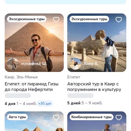
Экскурсионные туры
Экскурсионные туры
мухаммед Ш.
Анна А.
Каир, Эль-Минья
Египет
Египет: от пирамид Гизы
Авторский тур в Каир с
до города Нефертити
погружением в культуру
5 дней
5 – 9 нояб.
4 дня
1 – 4 нояб.
+30 дат
Авто туры
Комбинированные туры