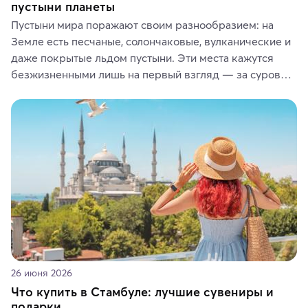
пустыни планеты
Пустыни мира поражают своим разнообразием: на 
Земле есть песчаные, солончаковые, вулканические и 
даже покрытые льдом пустыни. Эти места кажутся 
безжизненными лишь на первый взгляд — за суровой 
красотой скрываются древние культуры, редкие 
животные и маршруты, которые дарят одни из самых 
ярких впечатлений от путешествий.
26 июня 2026
Что купить в Стамбуле: лучшие сувениры и
подарки