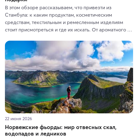
В этом обзоре рассказываем, что привезти из 
Стамбула: к каким продуктам, косметическим 
средствам, текстильным и ремесленным изделиям 
стоит присмотреться и где их искать. От ароматного 
кофе, специй и сладостей до мозаичных ламп, 
керамики и изделий из кожи на турецких рынках и в 
аутентичных лавках — в подарок близким или себе на 
память о путешествии.
22 июня 2026
Норвежские фьорды: мир отвесных скал,
водопадов и ледников