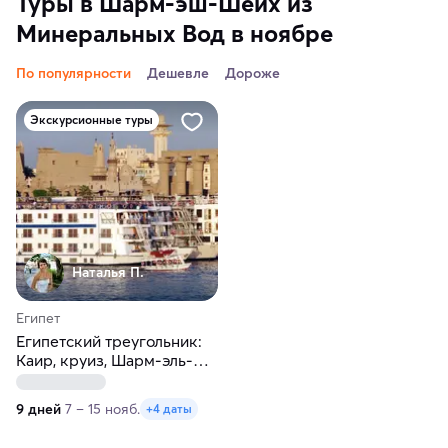
Туры в Шарм-эш-Шейх из
Минеральных Вод в ноябре
По популярности
Дешевле
Дороже
Экскурсионные туры
Наталья П.
Египет
Египетский треугольник:
Каир, круиз, Шарм-эль-
Шейх
9 дней
7 – 15 нояб.
+4 даты