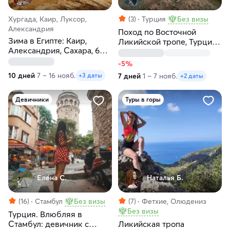
Хургада, Каир, Луксор,
(3)
Турция
Без визы
Александрия
Поход по Восточной
Зима в Египте: Каир,
Ликийской тропе, Турция:
Александрия, Сахара, 6
море, горы и древняя
пирамид, Луксор и море!
Ликия
-5%
10 дней
7 – 16 нояб.
7 дней
1 – 7 нояб.
+3 даты
+2 даты
Девичники
Туры в горы
Елена С.
Наталья Б.
(16)
Стамбул
Без визы
(7)
Фетхие, Олюдениз
Без визы
Турция. Влюбляя в
Стамбул: девичник с
Ликийская тропа