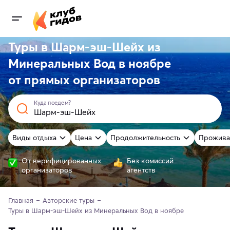
Туры в Шарм-эш-Шейх из
Минеральных Вод в ноябре
от
прямых
организаторов
Куда поедем?
Виды отдыха
Цена
Продолжительность
Прожива
От верифицированных
Без комиссий
организаторов
агентств
Главная
Авторские туры
Туры в Шарм-эш-Шейх из Минеральных Вод в ноябре