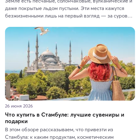
Земле есть песчаные, солончаковые, вулканические и 
даже покрытые льдом пустыни. Эти места кажутся 
безжизненными лишь на первый взгляд — за суровой 
красотой скрываются древние культуры, редкие 
животные и маршруты, которые дарят одни из самых 
ярких впечатлений от путешествий.
26 июня 2026
Что купить в Стамбуле: лучшие сувениры и
подарки
В этом обзоре рассказываем, что привезти из 
Стамбула: к каким продуктам, косметическим 