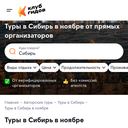
Туры в Сибирь в ноябре от
прямых
организаторов
Куда поедем?
Виды отдыха
Цена
Продолжительность
Прожива
От верифицированных
Без комиссий
организаторов
агентств
Главная
Авторские туры
Туры в Сибирь
Туры в Сибирь в ноябре
Туры в Сибирь в ноябре