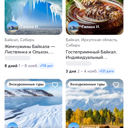
Галина И.
Галина И.
Байкал, Сибирь
Байкал, Иркутская область,
Сибирь
Жемчужины Байкала —
Листвянка и Ольхон.
Гостеприимный Байкал.
Зимнее или весеннее
Индивидуальный
приключение
гастротур. Зима-весна
8 дней
1 – 8 нояб.
+118 дат
3 дня
2 – 4 нояб.
+121 дата
Экскурсионные туры
Экскурсионные туры
Галина И.
Галина И.