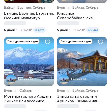
Байкал, Бурятия, Сибирь
Бурятия, Байкал, Сибирь
Байкал, Бурятия, Баргузин.
Классика
Осенний мультитур-
Северобайкальска.
перезагрузка
Зимнее или весеннее
путешествие
6 дней
1 – 6 нояб.
5 дней
1 – 5 нояб.
+1 дата
+79 дат
Экскурсионные туры
Экскурсионные туры
Галина И.
Галина И.
Бурятия, Сибирь
Бурятия, Байкал, Сибирь
Мозаика горного Аршана.
Знакомство с горным
Зимнее или весеннее
Аршаном. Зимний или
путешествие
весенний тур