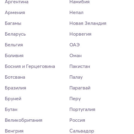
Аргентина
Намибия
Армения
Непал
Багамы
Новая Зеландия
Беларусь
Норвегия
Бельгия
ОАЭ
Боливия
Оман
Босния и Герцеговина
Пакистан
Ботсвана
Палау
Бразилия
Парагвай
Бруней
Перу
Бутан
Португалия
Великобритания
Россия
Венгрия
Сальвадор