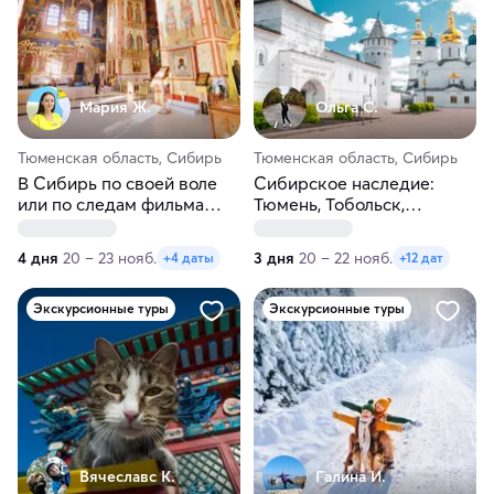
Мария Ж.
Ольга С.
Тюменская область, Сибирь
Тюменская область, Сибирь
В Сибирь по своей воле
Сибирское наследие:
или по следам фильма
Тюмень, Тобольск,
«Тобол». Ж/д тур из
Ялуторовск
Перми
4 дня
20 – 23 нояб.
3 дня
20 – 22 нояб.
+4 даты
+12 дат
Экскурсионные туры
Экскурсионные туры
Вячеславс К.
Галина И.