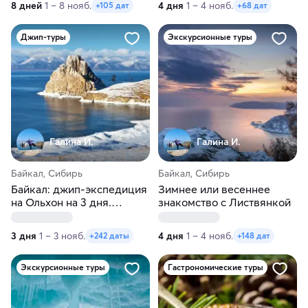
8 дней
1 – 8 нояб.
4 дня
1 – 4 нояб.
+105 дат
+68 дат
Джип-туры
Экскурсионные туры
Галина И.
Галина И.
Байкал, Сибирь
Байкал, Сибирь
Байкал: джип-экспедиция
Зимнее или весеннее
на Ольхон на 3 дня.
знакомство с Листвянкой
Зимнее или весеннее
приключение
3 дня
1 – 3 нояб.
4 дня
1 – 4 нояб.
+242 даты
+148 дат
Экскурсионные туры
Гастрономические туры