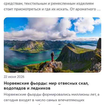
средствам, текстильным и ремесленным изделиям 
стоит присмотреться и где их искать. От ароматного 
кофе, специй и сладостей до мозаичных ламп, 
керамики и изделий из кожи на турецких рынках и в 
аутентичных лавках — в подарок близким или себе на 
память о путешествии.
22 июня 2026
Норвежские фьорды: мир отвесных скал,
водопадов и ледников
Норвежские фьорды формировались миллионы лет, а 
сегодня входят в число самых впечатляющих 