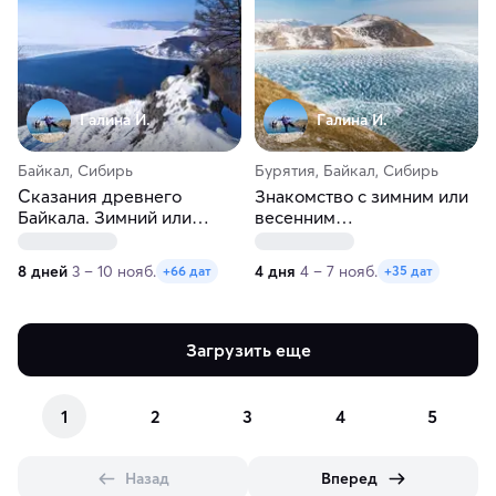
Галина И.
Галина И.
Байкал, Сибирь
Бурятия, Байкал, Сибирь
Сказания древнего
Знакомство с зимним или
Байкала. Зимний или
весенним
весенний тур
Северобайкальском
8 дней
3 – 10 нояб.
4 дня
4 – 7 нояб.
+66 дат
+35 дат
Загрузить еще
1
2
3
4
5
Назад
Вперед