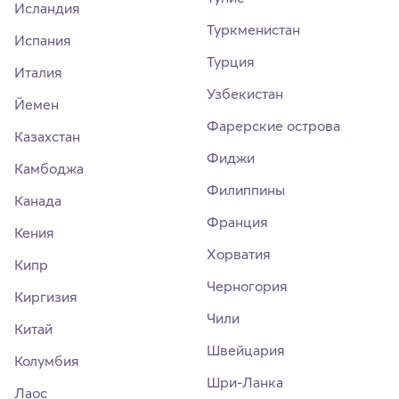
Исландия
Туркменистан
Испания
Турция
Италия
Узбекистан
Йемен
Фарерские острова
Казахстан
Фиджи
Камбоджа
Филиппины
Канада
Франция
Кения
Хорватия
Кипр
Черногория
Киргизия
Чили
Китай
Швейцария
Колумбия
Шри-Ланка
Лаос