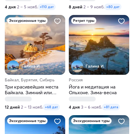
4 дня
2 – 5 нояб.
8 дней
2 – 9 нояб.
+110 дат
+80 дат
Экскурсионные туры
Ретрит туры
Галина И.
Галина И.
Байкал, Бурятия, Сибирь
Россия
Три красивейших места
Йога и медитация на
Байкала. Зимний или
Ольхоне. Зима-весна
весенний тур
12 дней
2 – 13 нояб.
4 дня
3 – 6 нояб.
+68 дат
+81 дата
Экскурсионные туры
Экскурсионные туры