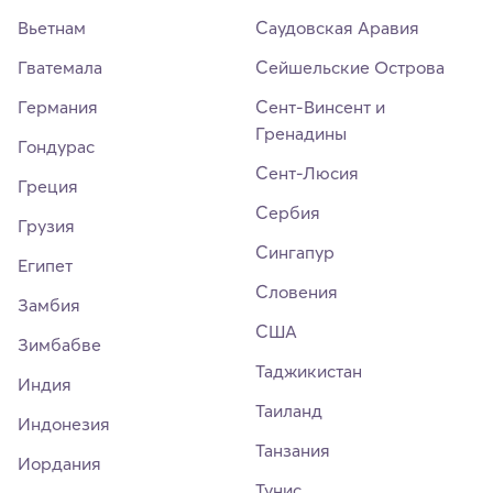
Вьетнам
Саудовская Аравия
Гватемала
Сейшельские Острова
Германия
Сент-Винсент и
Гренадины
Гондурас
Сент-Люсия
Греция
Сербия
Грузия
Сингапур
Египет
Словения
Замбия
США
Зимбабве
Таджикистан
Индия
Таиланд
Индонезия
Танзания
Иордания
Тунис