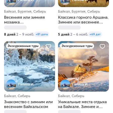
Байкал, Бурятия, Сибирь
Байкал, Бурятия, Сибирь
Весенняя или зимняя
Классика горного Аршана.
мозаика
Зимнее или весеннее
Северобайкальска
путешествие
8 дней
2 – 9 нояб.
5 дней
2 – 6 нояб.
+81 дата
+69 дат
Экскурсионные туры
Экскурсионные туры
Галина И.
Галина И.
Байкал, Сибирь
Байкал, Сибирь
Знакомство с зимним или
Уникальные места отдыха
весенним Байкальском
на Байкале. Зимнее и
весеннее путешествие