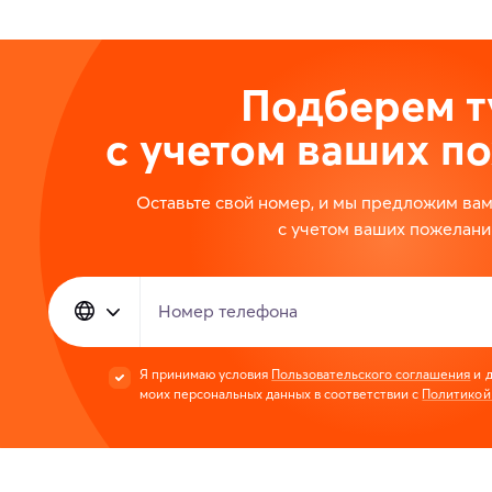
Подберем т
с учетом ваших п
Оставьте свой номер, и мы предложим ва
с учетом ваших пожелани
Номер телефона
Я принимаю условия
Пользовательского соглашения
и д
моих персональных данных в соответствии с
Политикой