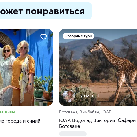
ожет понравиться
Обзорные туры
Татьяна Т.
ез визы
Ботсвана, Зимбабве, ЮАР
ЮАР. Водопад Виктория. Сафари
е города и синий
Ботсване