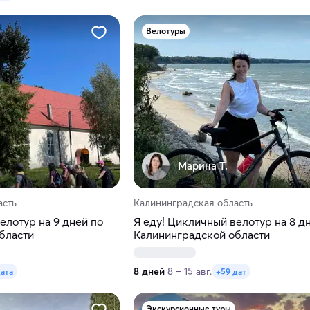
Велотуры
Марина Т.
асть
Калининградская область
елотур на 9 дней по
Я еду! Цикличный велотур на 8 д
бласти
Калининградской области
8 дней
8 – 15 авг.
дата
+59 дат
Экскурсионные туры