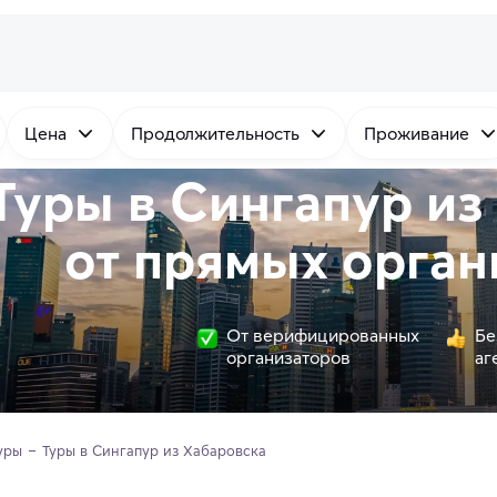
Цена
Продолжительность
Проживание
Туры в Сингапур из
от
прямых
орган
От верифицированных
Бе
организаторов
аг
уры
Туры в Сингапур из Хабаровска