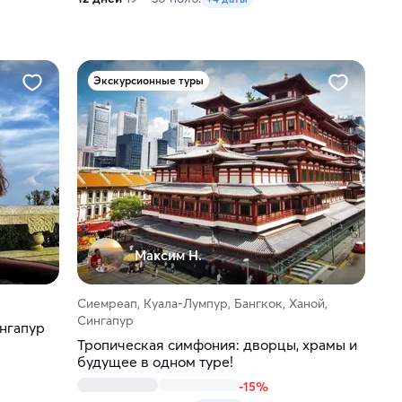
Экскурсионные туры
Максим H.
Сиемреап, Куала-Лумпур, Бангкок, Ханой,
Сингапур
ингапур
Тропическая симфония: дворцы, храмы и
будущее в одном туре!
-15%