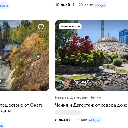
10 дней
11 – 20 сент.
+5 дат
 даты
Туры в горы
Б.
Расим Г.
Кавказ, Дагестан, Чечня
тешествие от Онеги
Чечня и Дагестан: от севера до ю
 даты
8 дней
8 – 15 авг.
+14 дат
ты