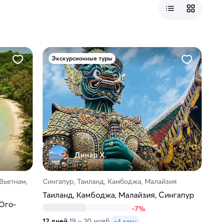
Экскурсионные туры
Динар Х.
Вьетнам,
Сингапур, Таиланд, Камбоджа, Малайзия
Таиланд, Камбоджа, Малайзия, Сингапур
Юго-
-7%
12 дней
19 – 30 нояб.
+4 даты