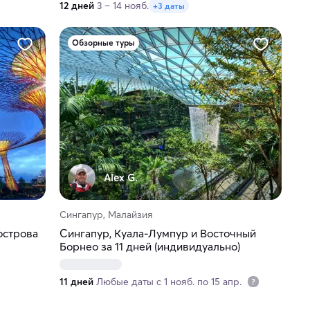
12 дней
3 – 14 нояб.
+3 даты
Обзорные туры
Alex G.
Сингапур, Малайзия
острова
Сингапур, Куала-Лумпур и Восточный
Борнео за 11 дней (индивидуально)
11 дней
Любые даты с 1 нояб. по 15 апр.