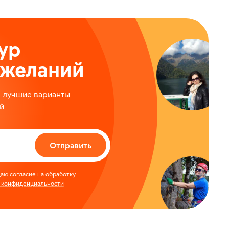
ур
ожеланий
м лучшие варианты
й
Отправить
аю согласие на обработку
 конфиденциальности