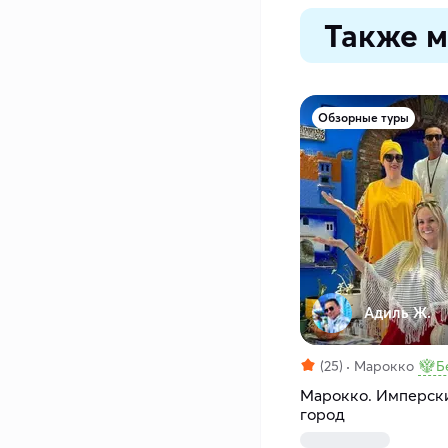
Также м
Обзорные туры
Адиль Ж.
(25)
Марокко
Б
Марокко. Имперски
город