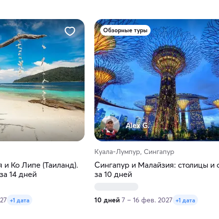
Обзорные туры
Alex G.
Куала-Лумпур, Сингапур
 и Ко Липе (Таиланд).
Сингапур и Малайзия: столицы и 
за 14 дней
за 10 дней
027
10 дней
7 – 16 фев. 2027
+1 дата
+1 дата