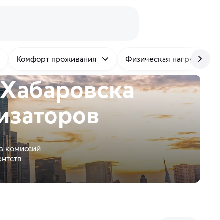
Комфорт проживания
Физическая нагрузка
 Хабаровска
изаторов
з комиссий
ентств