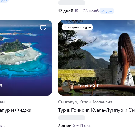
12 дней
15 – 26 нояб.
+9 дат
Обзорные туры
З.
Евгений Л.
джи
Сингапур, Китай, Малайзия
гапур и Фиджи
Тур в Гонконг, Куала-Лумпур и С
кт.
7 дней
5 – 11 окт.