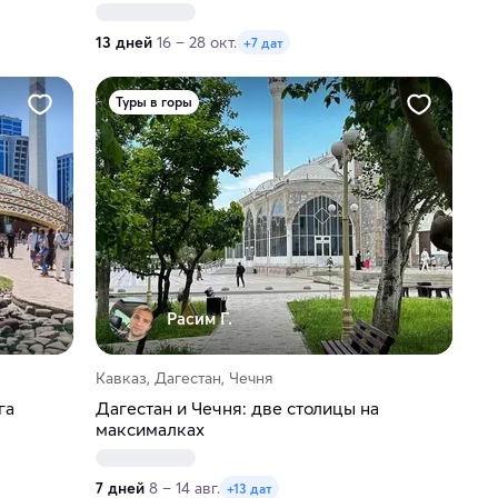
13 дней
16 – 28 окт.
+7 дат
Туры в горы
Расим Г.
Кавказ, Дагестан, Чечня
га
Дагестан и Чечня: две столицы на
максималках
7 дней
8 – 14 авг.
+13 дат