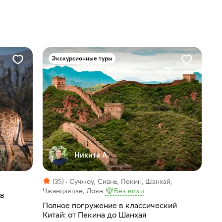
Экскурсионные туры
Никита А.
(35)
Сучжоу, Сиань, Пекин, Шанхай,
Чжанцзяцзе, Лоян
Без визы
 в
Полное погружение в классический
Китай: от Пекина до Шанхая