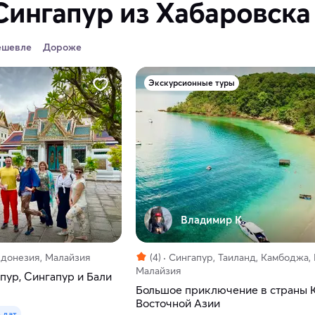
Сингапур из Хабаровска
ешевле
Дороже
Экскурсионные туры
Владимир К.
ндонезия, Малайзия
(4)
Сингапур, Таиланд, Камбоджа, 
Малайзия
пур, Сингапур и Бали
Большое приключение в страны 
Восточной Азии
 дат