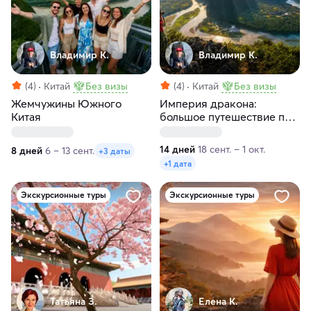
Владимир К.
Владимир К.
(4)
Китай
Без визы
(4)
Китай
Без визы
Жемчужины Южного
Империя дракона:
Китая
большое путешествие по
лучшим местам Китая
14 дней
18 сент. – 1 окт.
8 дней
6 – 13 сент.
+3 даты
+1 дата
Экскурсионные туры
Экскурсионные туры
Татьяна З.
Елена К.