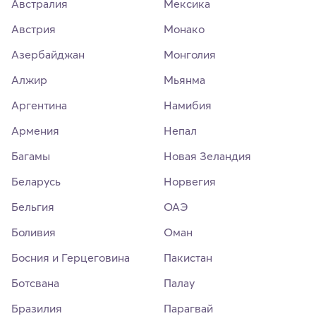
Австралия
Мексика
Австрия
Монако
Азербайджан
Монголия
Алжир
Мьянма
Аргентина
Намибия
Армения
Непал
Багамы
Новая Зеландия
Беларусь
Норвегия
Бельгия
ОАЭ
Боливия
Оман
Босния и Герцеговина
Пакистан
Ботсвана
Палау
Бразилия
Парагвай