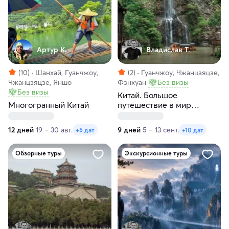
Артур К.
Владислав Т.
(10)
Шанхай, Гуанчжоу,
(2)
Гуанчжоу, Чжанцзяцзе,
Чжанцзяцзе, Яншо
Фэнхуан
Без визы
Без визы
Китай. Большое
Многогранный Китай
путешествие в мир
Аватара!
12 дней
19 – 30 авг.
9 дней
5 – 13 сент.
+5 дат
+10 дат
Обзорные туры
Экскурсионные туры