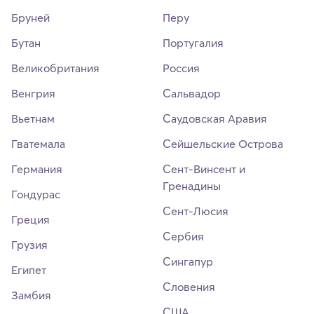
Бруней
Перу
Бутан
Португалия
Великобритания
Россия
Венгрия
Сальвадор
Вьетнам
Саудовская Аравия
Гватемала
Сейшельские Острова
Германия
Сент-Винсент и
Гренадины
Гондурас
Сент-Люсия
Греция
Сербия
Грузия
Сингапур
Египет
Словения
Замбия
США