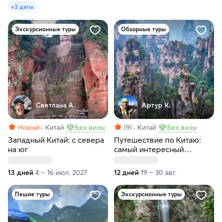
+3 даты
Экскурсионные туры
Обзорные туры
Светлана А.
Артур К.
Новый
Китай
Без визы
(9)
Китай
Без визы
Западный Китай: с севера
Путешествие по Китаю:
на юг
самый интересный
туристический маршрут
13 дней
4 – 16 июл. 2027
12 дней
19 – 30 авг.
Пешие туры
Экскурсионные туры