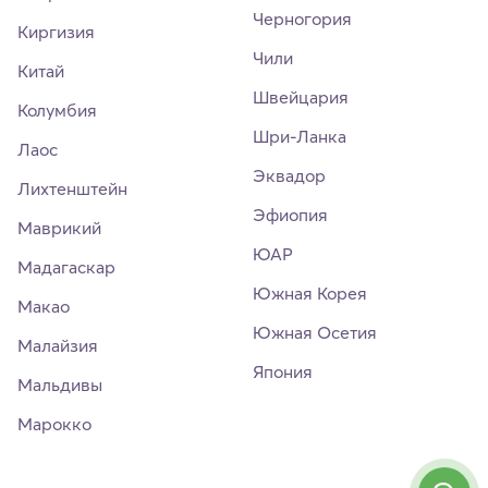
Черногория
Киргизия
Чили
Китай
Швейцария
Колумбия
Шри-Ланка
Лаос
Эквадор
Лихтенштейн
Эфиопия
Маврикий
ЮАР
Мадагаскар
Южная Корея
Макао
Южная Осетия
Малайзия
Япония
Мальдивы
Марокко