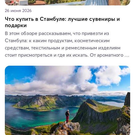
26 июня 2026
Что купить в Стамбуле: лучшие сувениры и
подарки
В этом обзоре рассказываем, что привезти из 
Стамбула: к каким продуктам, косметическим 
средствам, текстильным и ремесленным изделиям 
стоит присмотреться и где их искать. От ароматного 
кофе, специй и сладостей до мозаичных ламп, 
керамики и изделий из кожи на турецких рынках и в 
аутентичных лавках — в подарок близким или себе на 
память о путешествии.