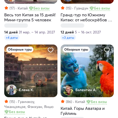
(17)
Китай
Без визы
(15)
Гуандун
Без визы
Весь топ Китая за 15 дней!
Гранд-тур по Южному
Мини-группа 5 человек
Китаю: от небоскрёбов до
гор Аватара за 12 дней
14 дней
31 мар. – 14 апр. 2027
12 дней
5 – 16 окт. 2027
+4 даты
+3 даты
Обзорные туры
Обзорные туры
Елена К.
Валентин А.
(15)
Гуанчжоу,
(86)
Китай
Без визы
Чжанцзяцзе, Фэнхуан, Яншо
Китай. Горы Аватара и
Без визы
Гуйлинь