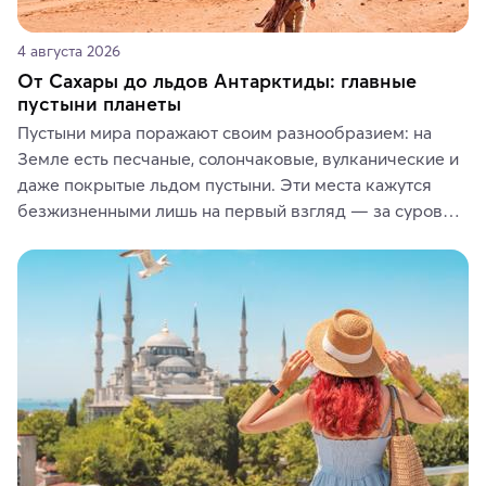
4 августа 2026
От Сахары до льдов Антарктиды: главные
пустыни планеты
Пустыни мира поражают своим разнообразием: на 
Земле есть песчаные, солончаковые, вулканические и 
даже покрытые льдом пустыни. Эти места кажутся 
безжизненными лишь на первый взгляд — за суровой 
красотой скрываются древние культуры, редкие 
животные и маршруты, которые дарят одни из самых 
ярких впечатлений от путешествий.