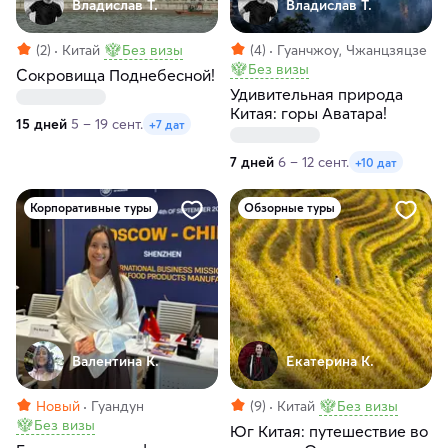
Владислав Т.
Владислав Т.
(2)
Китай
Без визы
(4)
Гуанчжоу, Чжанцзяцзе
Без визы
Сокровища Поднебесной!
Удивительная природа
Китая: горы Аватара!
15 дней
5 – 19 сент.
+7 дат
7 дней
6 – 12 сент.
+10 дат
Корпоративные туры
Обзорные туры
Валентина К.
Екатерина К.
Новый
Гуандун
(9)
Китай
Без визы
Без визы
Юг Китая: путешествие во