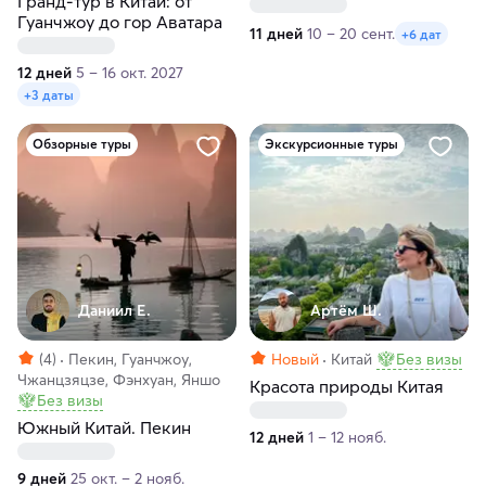
Гранд-тур в Китай: от
Гуанчжоу до гор Аватара
11 дней
10 – 20 сент.
+6 дат
12 дней
5 – 16 окт. 2027
+3 даты
Обзорные туры
Экскурсионные туры
Даниил Е.
Артём Ш.
(4)
Пекин, Гуанчжоу,
Новый
Китай
Без визы
Чжанцзяцзе, Фэнхуан, Яншо
Красота природы Китая
Без визы
Южный Китай. Пекин
12 дней
1 – 12 нояб.
9 дней
25 окт. – 2 нояб.