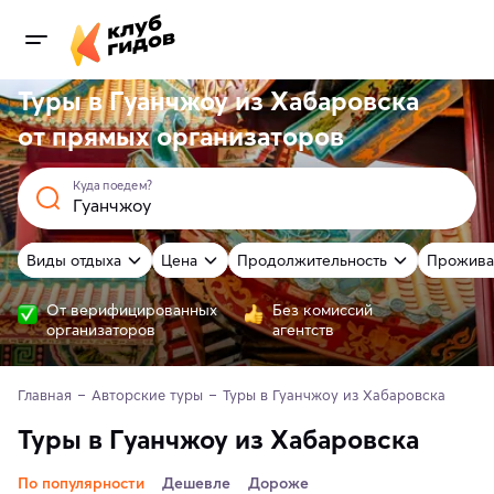
Туры в Гуанчжоу из Хабаровска
от
прямых
организаторов
Куда поедем?
Виды отдыха
Цена
Продолжительность
Прожива
От верифицированных
Без комиссий
организаторов
агентств
Главная
Авторские туры
Туры в Гуанчжоу из Хабаровска
Туры в Гуанчжоу из Хабаровска
По популярности
Дешевле
Дороже