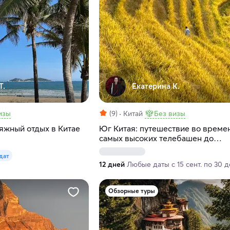
Т.
Екатерина К.
изы
(9)
Китай
Без визы
яжный отдых в Китае
Юг Китая: путешествие во времен
самых высоких телебашен до
деревенских промыслов, тихих п
 дат
и ремёсел
12 дней
Любые даты с 15 сент. по 30 
Обзорные туры