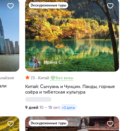
Экскурсионные туры
Ирина С.
алайзия
(1)
Китай
Без визы
али
Китай: Сычуань и Чунцин. Панды, горные
озёра и тибетская культура
9 дней
10 – 18 окт.
+2 даты
Экскурсионные туры