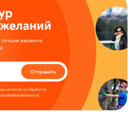
ур
ожеланий
м лучшие варианты
й
Отправить
аю согласие на обработку
 конфиденциальности