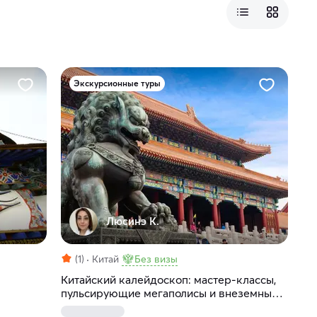
Экскурсионные туры
Люсинэ К.
(1)
Китай
Без визы
Китайский калейдоскоп: мастер-классы,
пульсирующие мегаполисы и внеземные
пейзажи