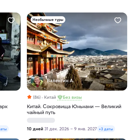
Необычные туры
Валентин А.
(86)
Китай
Без визы
парк
Китай. Cокровища Юньнани — Великий
чайный путь
10 дней
31 дек. 2026 – 9 янв. 2027
даты
+3 даты