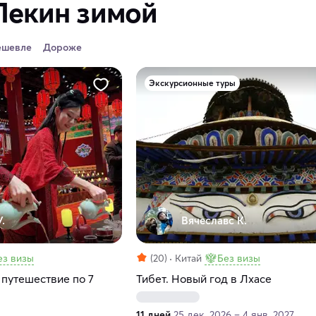
Пекин зимой
ешевле
Дороже
Экскурсионные туры
.
Вячеславс К.
ез визы
(20)
Китай
Без визы
 путешествие по 7
Тибет. Новый год в Лхасе
11 дней
25 дек. 2026 – 4 янв. 2027