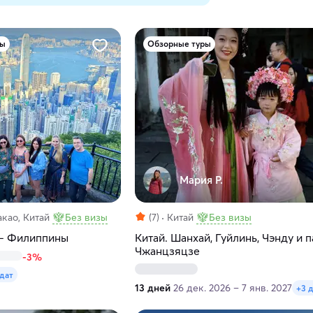
ры
Обзорные туры
Мария Р.
као, Китай
Без визы
(7)
Китай
Без визы
— Филиппины
Китай. Шанхай, Гуйлинь, Чэнду и 
Чжанцзяцзе
-3%
 дат
13 дней
26 дек. 2026 – 7 янв. 2027
+3 