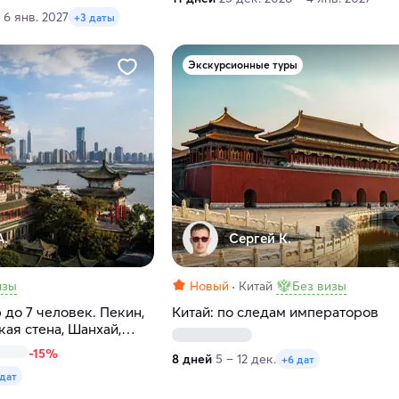
 6 янв. 2027
+3 даты
Экскурсионные туры
А.
Сергей К.
изы
Новый
Китай
Без визы
 до 7 человек. Пекин,
Китай: по следам императоров
кая стена, Шанхай,
я
-15%
8 дней
5 – 12 дек.
+6 дат
 дат