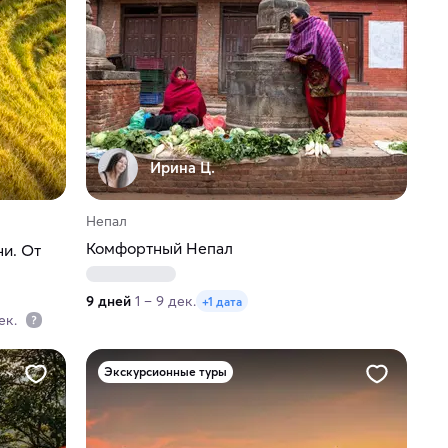
Ирина Ц.
Непал
Комфортный Непал
и. От
лантаций
9 дней
1 – 9 дек.
+1 дата
дек.
Экскурсионные туры