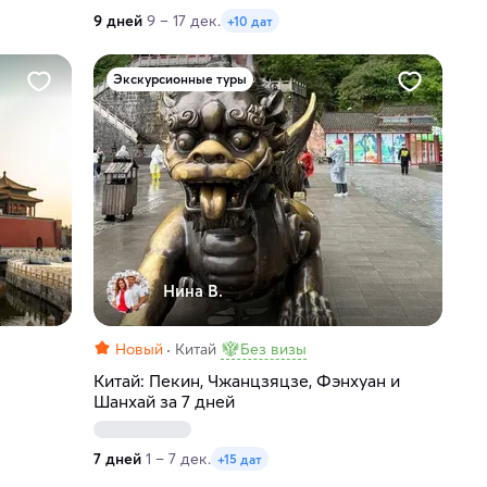
9 дней
9 – 17 дек.
+10 дат
Экскурсионные туры
Нина В.
Новый
Китай
Без визы
Китай: Пекин, Чжанцзяцзе, Фэнхуан и
Шанхай за 7 дней
7 дней
1 – 7 дек.
+15 дат