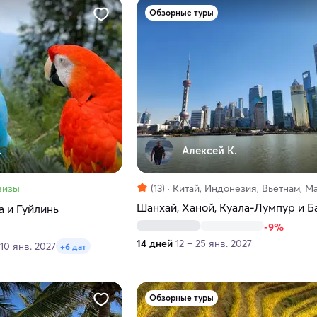
Обзорные туры
.
Алексей К.
визы
(13)
Китай, Индонезия, Вьетнам, М
Шанхай, Ханой, Куала-Лумпур и Б
а и Гуйлинь
-9%
14 дней
12 – 25 янв. 2027
 10 янв. 2027
+6 дат
Обзорные туры