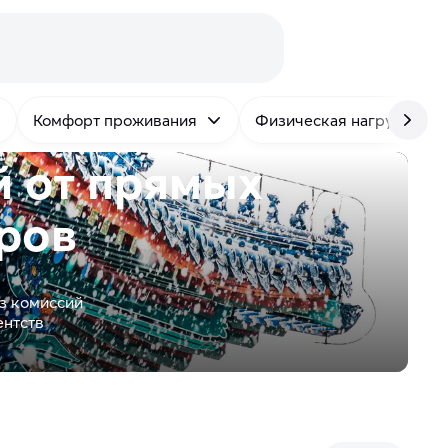
Комфорт проживания
Физическая нагрузка
й от
прямых
ров
з комиссий
ентств