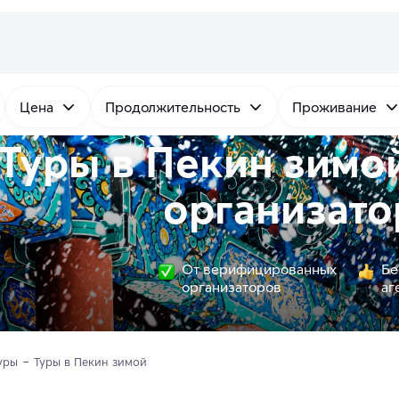
Цена
Продолжительность
Проживание
Туры в Пекин зимо
организато
От верифицированных
Бе
организаторов
аг
уры
Туры в Пекин зимой 