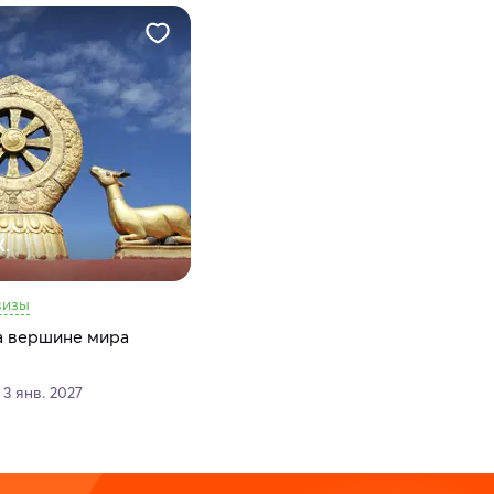
К.
визы
на вершине мира
 3 янв. 2027