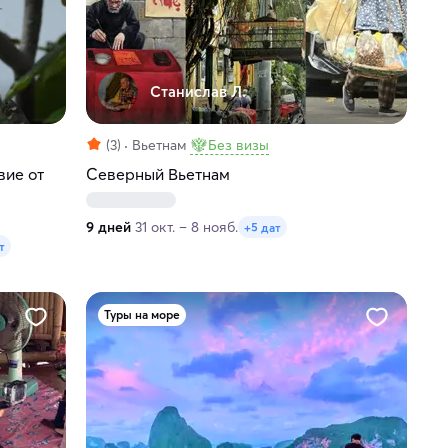
Станислав Л.
(3)
Вьетнам
Без визы
вие от
Северный Вьетнам
9 дней
31 окт. – 8 нояб.
+5 дат
т
Туры на море