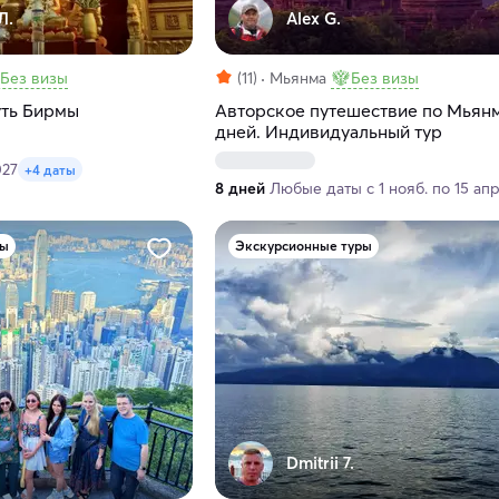
Л.
Alex G.
Без визы
(11)
Мьянма
Без визы
уть Бирмы
Авторское путешествие по Мьянм
дней. Индивидуальный тур
027
+4 даты
8 дней
Любые даты с 1 нояб. по 15 ап
ры
Экскурсионные туры
Dmitrii 7.