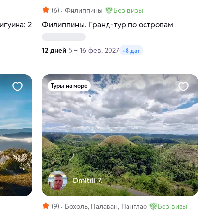
(6)
Филиппины
Без визы
гуина: 2
Филиппины. Гранд-тур по островам
12 дней
5 – 16 фев. 2027
+8 дат
Туры на море
Dmitrii 7.
(9)
Бохоль, Палаван, Панглао
Без визы