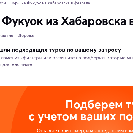
уры
Туры на Фукуок из Хабаровска в феврале 
 Фукуок из Хабаровска 
ешевле
Дороже
шли подходящих туров по вашему запросу
изменить фильтры или взгляните на подборки, которые м
 для вас ниже
Подберем т
с учетом ваших п
Оставьте свой номер, и мы предложим ва