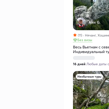
Alex G.
(11)
Нячанг, Хошими
Без визы
Весь Вьетнам с севе
Индивидуальный т
16 дней
Любые даты с 
Необычные туры