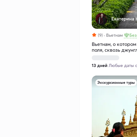
Екатерина 
(9)
Вьетнам
Без
Вьетнам, о котором
поля, сквозь джунгл
дизайнерские отел
13 дней
Любые даты с 
Экскурсионные туры