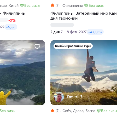
као, Китай
Без визы
(7)
Филиппины
Без визы
— Филиппины
Филиппины. Затерянный мир Ками
дня гармонии
-3%
027
+6 дат
2 дня
7 – 8 фев. 2027
+43 даты
Комбинированные туры
Dmitrii 7.
Без визы
(7)
Себу, Давао, Багио
Без визы