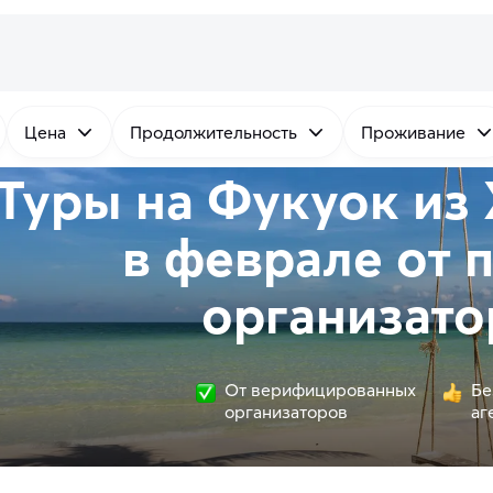
Цена
Продолжительность
Проживание
Туры на Фукуок из
в феврале от
организато
От верифицированных
Бе
организаторов
аг