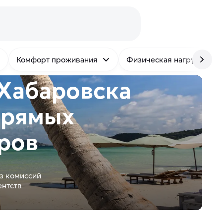
Комфорт проживания
Физическая нагрузка
 Хабаровска
прямых
ров
з комиссий
ентств