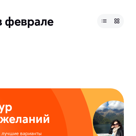
в феврале
ы
ур
ожеланий
м лучшие варианты