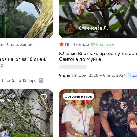
Станислав Л.
н, Далат, Ханой
(1)
Вьетнам
Без визы
Южный Вьетнам: яркое путешест
ра на юг за 16 дней.
Сайгона до Муйне
ур
9 дней
31 дек. 2026 – 8 янв. 2027
+5 да
1 нояб. по 15 апр.
Обзорные туры