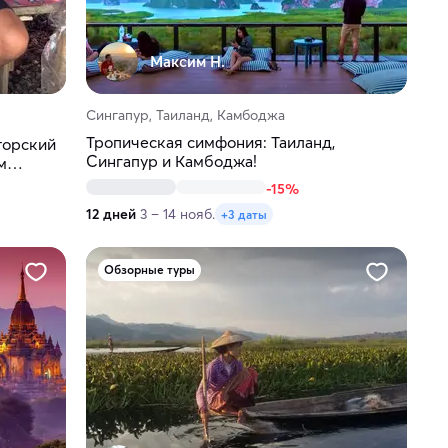
Максим H.
Сингапур, Таиланд, Камбоджа
Тропическая симфония: Таиланд,
торский
Сингапур и Камбоджа!
м
-15%
12 дней
3 – 14 нояб.
+3 даты
Обзорные туры