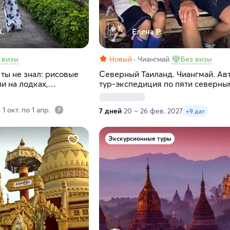
К.
Елена Р.
 визы
Новый
Чиангмай
Без визы
 ты не знал: рисовые
Северный Таиланд. Чиангмай. Ав
и на лодках,
тур-экспедиция по пяти северны
и и простые радости
городам
1 окт. по 1 апр.
7 дней
20 – 26 фев. 2027
+9 дат
Экскурсионные туры