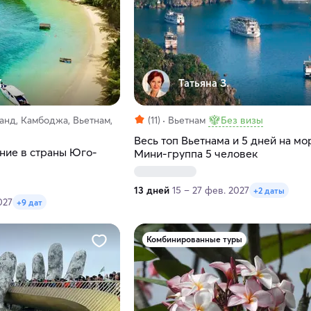
.
Татьяна З.
анд, Камбоджа, Вьетнам,
(11)
Вьетнам
Без визы
Весь топ Вьетнама и 5 дней на мо
ние в страны Юго-
Мини-группа 5 человек
13 дней
15 – 27 фев. 2027
+2 даты
027
+9 дат
Комбинированные туры