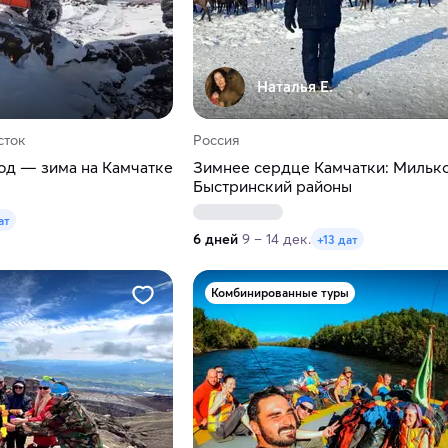
Наталья Е.
сток
Россия
од — зима на Камчатке
Зимнее сердце Камчатки: Мильк
Быстринский районы
ат
6 дней
9 – 14 дек.
+13 дат
Комбинированные туры