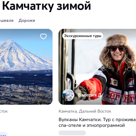
 Камчатку зимой
ешевле
Дороже
Экскурсионные туры
Валерия Д.
сток
Камчатка, Дальний Восток
Вулканы Камчатки. Тур с прожив
спа-отеле и этнопрограммой
 дат