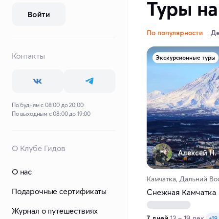
Туры на
Войти
По популярности
Д
Контакты
Экскурсионные туры
По будням с 08:00 до 20:00
По выходным с 08:00 до 19:00
О Клубе Гидов
Алексей Н.
О нас
Камчатка, Дальний Во
Подарочные сертификаты
Снежная Камчатка
Журнал о путешествиях
7 дней
13 – 19 дек.
+19