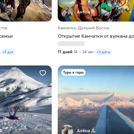
Антон П.
сток
Камчатка, Дальний Восток
 семьи
Открытие Камчатки от вулкана до
.
11 дней
14 – 24 авг.
+5 дат
+3 даты
Туры в горы
Ф.
Алёна Д.