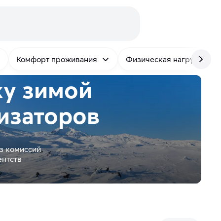
Комфорт проживания
Физическая нагрузка
ку зимой
изаторов
з комиссий
ентств