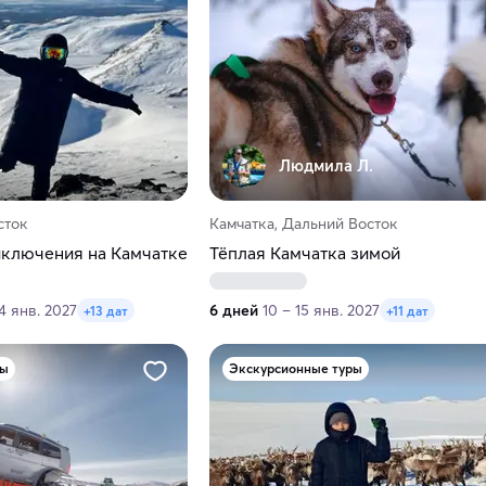
.
Людмила Л.
сток
Камчатка, Дальний Восток
иключения на Камчатке
Тёплая Камчатка зимой
4 янв. 2027
6 дней
10 – 15 янв. 2027
+13 дат
+11 дат
ры
Экскурсионные туры