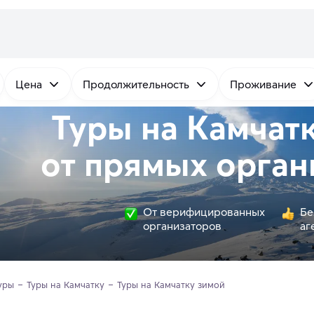
Цена
Продолжительность
Проживание
Туры на Камчат
от
прямых
орган
От верифицированных
Бе
организаторов
аг
уры
Туры на Камчатку
Туры на Камчатку зимой