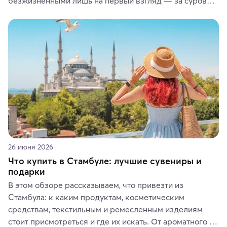
безжизненными лишь на первый взгляд — за суровой 
красотой скрываются древние культуры, редкие 
животные и маршруты, которые дарят одни из самых 
ярких впечатлений от путешествий.
26 июня 2026
Что купить в Стамбуле: лучшие сувениры и
подарки
В этом обзоре рассказываем, что привезти из 
Стамбула: к каким продуктам, косметическим 
средствам, текстильным и ремесленным изделиям 
стоит присмотреться и где их искать. От ароматного 