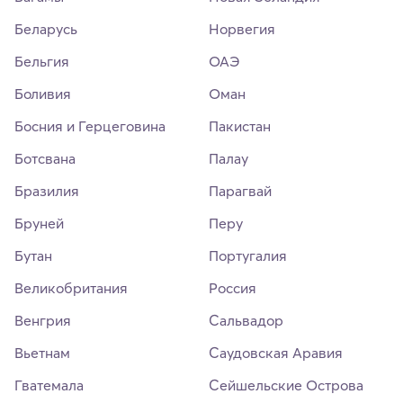
Беларусь
Норвегия
Бельгия
ОАЭ
Боливия
Оман
Босния и Герцеговина
Пакистан
Ботсвана
Палау
Бразилия
Парагвай
Бруней
Перу
Бутан
Португалия
Великобритания
Россия
Венгрия
Сальвадор
Вьетнам
Саудовская Аравия
Гватемала
Сейшельские Острова