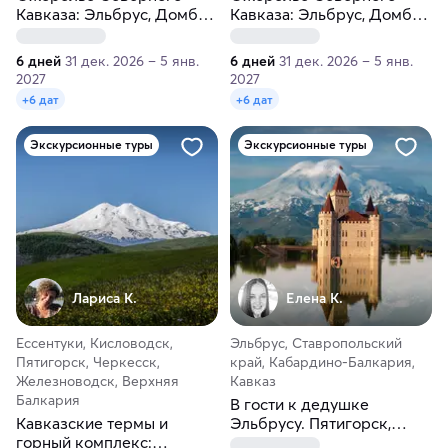
Кавказа: Эльбрус, Домбай,
Кавказа: Эльбрус, Домбай,
Чегем, источники. Бизнес-
Чегем, термальные и
отель
минеральные источники.
6 дней
31 дек. 2026 – 5 янв.
6 дней
31 дек. 2026 – 5 янв.
Гостевой дом
2027
2027
+6 дат
+6 дат
Экскурсионные туры
Экскурсионные туры
Лариса К.
Елена К.
Ессентуки, Кисловодск,
Эльбрус, Ставропольский
Пятигорск, Черкесск,
край, Кабардино-Балкария,
Железноводск, Верхняя
Кавказ
Балкария
В гости к дедушке
Кавказские термы и
Эльбрусу. Пятигорск,
горный комплекс:
Кисловодск и Кабардино-