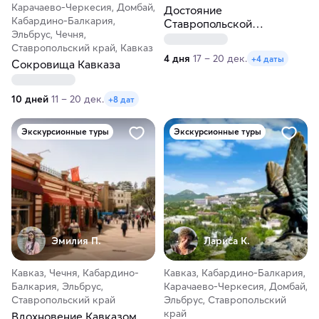
Карачаево-Черкесия, Домбай,
Достояние
Кабардино-Балкария,
Ставропольской
Эльбрус, Чечня,
губернии. Экскурсионный
Ставропольский край, Кавказ
тур по курортам КМВ
4 дня
17 – 20 дек.
+4 даты
Сокровища Кавказа
10 дней
11 – 20 дек.
+8 дат
Экскурсионные туры
Экскурсионные туры
Эмилия П.
Лариса К.
Кавказ, Чечня, Кабардино-
Кавказ, Кабардино-Балкария,
Балкария, Эльбрус,
Карачаево-Черкесия, Домбай,
Ставропольский край
Эльбрус, Ставропольский
край
Вдохновение Кавказом.