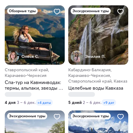
Обзорные туры
Экскурсионные туры
Олеся С.
Эмилия П.
Ставропольский край,
Кабардино-Балкария,
Карачаево-Черкесия
Карачаево-Черкесия,
Ставропольский край, Кавказ
Спа-тур на Кавминводах:
термы, альпаки, звезды и
Целебные воды Кавказа
релакс
4 дня
3 – 6 дек.
5 дней
2 – 6 дек.
+4 даты
+9 дат
Экскурсионные туры
Экскурсионные туры