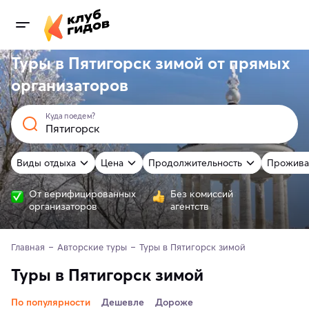
Туры в Пятигорск зимой от
прямых
организаторов
Куда поедем?
Виды отдыха
Цена
Продолжительность
Прожива
От верифицированных
Без комиссий
организаторов
агентств
Главная
Авторские туры
Туры в Пятигорск зимой
Туры в Пятигорск зимой
По популярности
Дешевле
Дороже