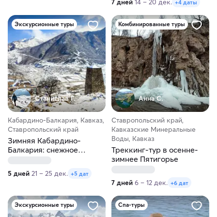
7 дней
14 – 20 дек.
+4 даты
Экскурсионные туры
Комбинированные туры
Станислав Г.
Анна С.
Кабардино-Балкария, Кавказ,
Ставропольский край,
Ставропольский край
Кавказские Минеральные
Воды, Кавказ
Зимняя Кабардино-
Балкария: снежное
Треккинг-тур в осенне-
путешествие
зимнее Пятигорье
5 дней
21 – 25 дек.
+5 дат
7 дней
6 – 12 дек.
+6 дат
Экскурсионные туры
Спа-туры