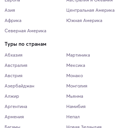
Азия
Центральная Америка
Африка
Южная Америка
Северная Америка
Туры по странам
Абхазия
Мартиника
Австралия
Мексика
Австрия
Монако
Азербайджан
Монголия
Алжир
Мьянма
Аргентина
Намибия
Армения
Непал
Багамы
Новая Зеландия