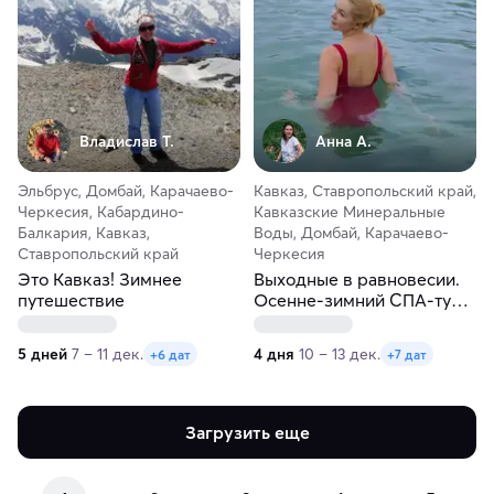
Владислав Т.
Анна А.
Эльбрус, Домбай, Карачаево-
Кавказ, Ставропольский край,
Черкесия, Кабардино-
Кавказские Минеральные
Балкария, Кавказ,
Воды, Домбай, Карачаево-
Ставропольский край
Черкесия
Это Кавказ! Зимнее
Выходные в равновесии.
путешествие
Осенне-зимний СПА-тур
на Кавказ
5 дней
7 – 11 дек.
4 дня
10 – 13 дек.
+6 дат
+7 дат
Загрузить еще