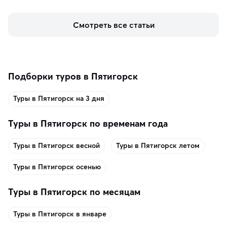
кофе, специй и сладостей до мозаичных ламп, 
керамики и изделий из кожи на турецких рынках и в 
Смотреть все статьи
аутентичных лавках — в подарок близким или себе на 
память о путешествии.
Подборки туров в Пятигорск
Туры в Пятигорск на 3 дня
Туры в Пятигорск по временам года
Туры в Пятигорск весной
Туры в Пятигорск летом
Туры в Пятигорск осенью
Туры в Пятигорск по месяцам
Туры в Пятигорск в январе