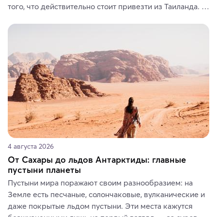
того, что действительно стоит привезти из Таиланда. 
Вы можете выбрать сладости, фрукты, косметические 
средства, одежду, украшения, предметы интерьера 
или сувениры, а мы расскажем, чем они интересны и 
где их купить.
4 августа 2026
От Сахары до льдов Антарктиды: главные
пустыни планеты
Пустыни мира поражают своим разнообразием: на 
Земле есть песчаные, солончаковые, вулканические и 
даже покрытые льдом пустыни. Эти места кажутся 