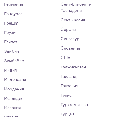
Германия
Сент-Винсент и
Гренадины
Гондурас
Сент-Люсия
Греция
Сербия
Грузия
Сингапур
Египет
Словения
Замбия
США
Зимбабве
Таджикистан
Индия
Таиланд
Индонезия
Танзания
Иордания
Тунис
Исландия
Туркменистан
Испания
Турция