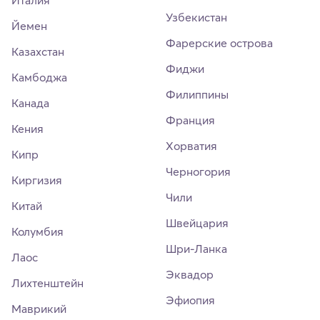
Италия
Узбекистан
Йемен
Фарерские острова
Казахстан
Фиджи
Камбоджа
Филиппины
Канада
Франция
Кения
Хорватия
Кипр
Черногория
Киргизия
Чили
Китай
Швейцария
Колумбия
Шри-Ланка
Лаос
Эквадор
Лихтенштейн
Эфиопия
Маврикий