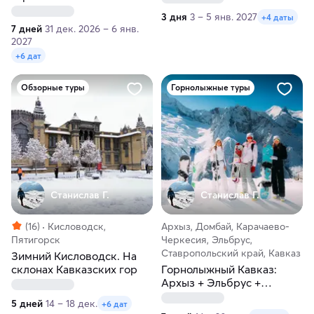
Эльбрус, Домбай, Чегем,
Балкария
3 дня
3 – 5 янв. 2027
+4 даты
термальные и
7 дней
31 дек. 2026 – 6 янв.
минеральные источники
2027
+6 дат
Обзорные туры
Горнолыжные туры
Станислав Г.
Станислав Г.
(16)
Кисловодск,
Архыз, Домбай, Карачаево-
Пятигорск
Черкесия, Эльбрус,
Ставропольский край, Кавказ
Зимний Кисловодск. На
склонах Кавказских гор
Горнолыжный Кавказ:
Архыз + Эльбрус +
Домбай. Мегатур!
5 дней
14 – 18 дек.
+6 дат