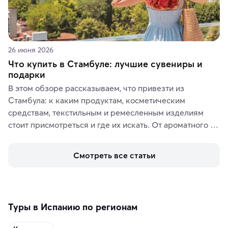
26 июня 2026
Что купить в Стамбуле: лучшие сувениры и
подарки
В этом обзоре рассказываем, что привезти из 
Стамбула: к каким продуктам, косметическим 
средствам, текстильным и ремесленным изделиям 
стоит присмотреться и где их искать. От ароматного 
кофе, специй и сладостей до мозаичных ламп, 
керамики и изделий из кожи на турецких рынках и в 
Смотреть все статьи
аутентичных лавках — в подарок близким или себе на 
память о путешествии.
Туры в Испанию по регионам