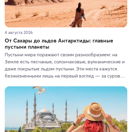
4 августа 2026
От Сахары до льдов Антарктиды: главные
пустыни планеты
Пустыни мира поражают своим разнообразием: на 
Земле есть песчаные, солончаковые, вулканические и 
даже покрытые льдом пустыни. Эти места кажутся 
безжизненными лишь на первый взгляд — за суровой 
красотой скрываются древние культуры, редкие 
животные и маршруты, которые дарят одни из самых 
ярких впечатлений от путешествий.