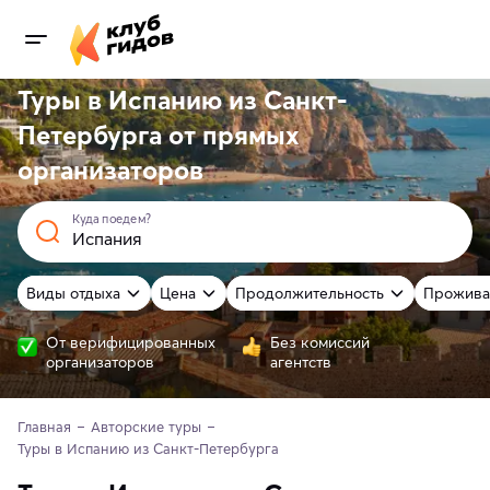
Туры в Испанию из Санкт-
Петербурга от
прямых
организаторов
Куда поедем?
Виды отдыха
Цена
Продолжительность
Прожива
От верифицированных
Без комиссий
организаторов
агентств
Главная
Авторские туры
Туры в Испанию из Санкт-Петербурга