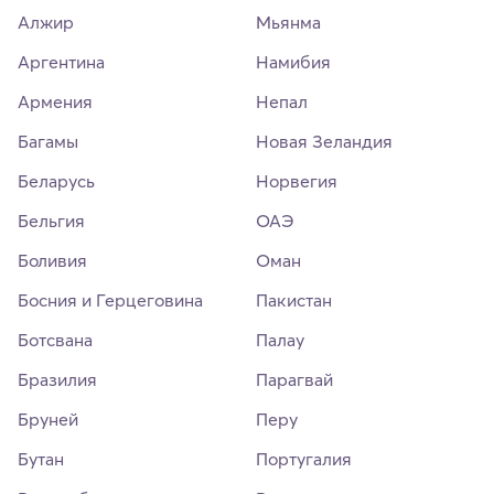
Алжир
Мьянма
Аргентина
Намибия
Армения
Непал
Багамы
Новая Зеландия
Беларусь
Норвегия
Бельгия
ОАЭ
Боливия
Оман
Босния и Герцеговина
Пакистан
Ботсвана
Палау
Бразилия
Парагвай
Бруней
Перу
Бутан
Португалия