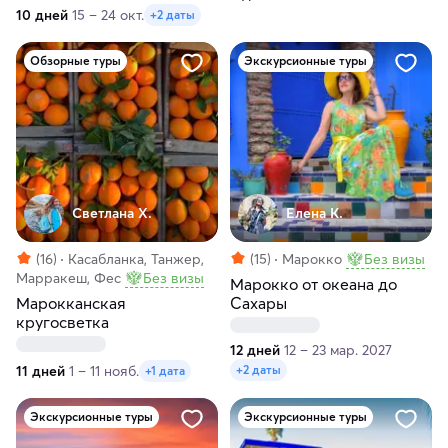
10 дней
15 – 24 окт.
+2 даты
Обзорные туры
Экскурсионные туры
Светлана Х.
Елена К.
(16)
Касабланка, Танжер,
(15)
Марокко
Без визы
Марракеш, Фес
Без визы
Марокко от океана до
Марокканская
Сахары
кругосветка
12 дней
12 – 23 мар. 2027
11 дней
1 – 11 нояб.
+2 даты
+1 дата
Экскурсионные туры
Экскурсионные туры