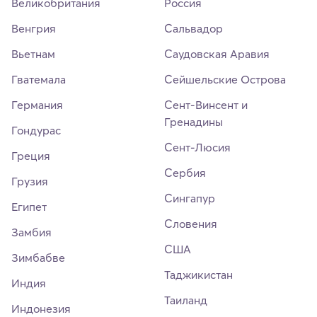
Великобритания
Россия
Венгрия
Сальвадор
Вьетнам
Саудовская Аравия
Гватемала
Сейшельские Острова
Германия
Сент-Винсент и
Гренадины
Гондурас
Сент-Люсия
Греция
Сербия
Грузия
Сингапур
Египет
Словения
Замбия
США
Зимбабве
Таджикистан
Индия
Таиланд
Индонезия