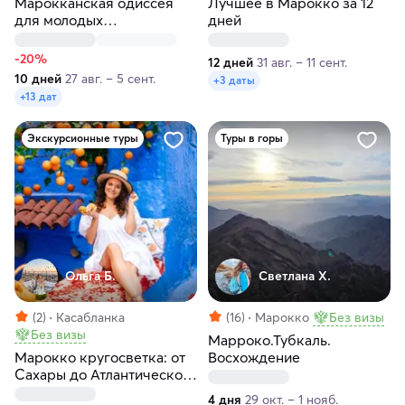
Марокканская одиссея
Лучшее в Марокко за 12
для молодых
дней
авантюристов
-20%
12 дней
31 авг. – 11 сент.
10 дней
27 авг. – 5 сент.
+3 даты
+13 дат
Экскурсионные туры
Туры в горы
Ольга Б.
Светлана Х.
(2)
Касабланка
(16)
Марокко
Без визы
Без визы
Марроко.Тубкаль.
Марокко кругосветка: от
Восхождение
Сахары до Атлантического
океана
4 дня
29 окт. – 1 нояб.