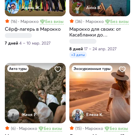
Адиль Ж.
Анна Б.
(16)
Марокко
Без визы
(36)
Марокко
Без визы
Сёрф-лагерь в Марокко
Марокко для своих: от
Касабланки до
Марракеша за 8 дней
7 дней
4 – 10 мар. 2027
8 дней
17 – 24 апр. 2027
+3 даты
Авто туры
Экскурсионные туры
Женя Р.
Елена К.
(6)
Марокко
Без визы
(15)
Марокко
Без визы