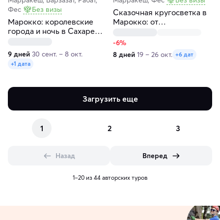
Фес
Без визы
Сказочная кругосветка в
Марокко: королевские
Марокко: от
города и ночь в Сахаре
Атлантического океана до
под звёздами
пустыни Сахары
-6%
9 дней
30 сент. – 8 окт.
8 дней
19 – 26 окт.
+6 дат
+1 дата
Загрузить еще
1
2
3
Назад
Вперед
1–20 из 44 авторских туров