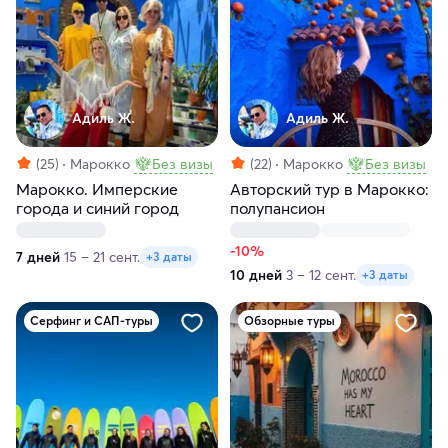
Адиль Ж.
Адиль Ж.
(25)
Марокко
Без визы
(22)
Марокко
Без визы
Марокко. Имперские
Авторский тур в Марокко:
города и синий город
полупансион
-10%
7 дней
15 – 21 сент.
+3 даты
10 дней
3 – 12 сент.
+3 даты
Серфинг и САП-туры
Обзорные туры