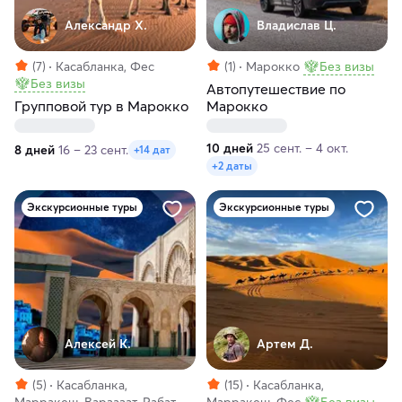
Александр Х.
Владислав Ц.
(7)
Касабланка, Фес
(1)
Марокко
Без визы
Без визы
Автопутешествие по
Групповой тур в Марокко
Марокко
10 дней
25 сент. – 4 окт.
8 дней
16 – 23 сент.
+14 дат
+2 даты
Экскурсионные туры
Экскурсионные туры
Алексей К.
Артем Д.
(5)
Касабланка,
(15)
Касабланка,
Марракеш, Варзазат, Рабат,
Марракеш, Фес
Без визы