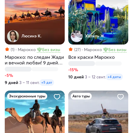
Люсинэ К.
Халиль Ж.
(1)
Марокко
Без визы
(27)
Марокко
Без визы
Марокко: по следам Жади
Все краски Марокко
и вечной любви! 9 дней
чистого Востока
-15%
-5%
10 дней
3 – 12 сент.
+4 даты
9 дней
3 – 11 сент.
+5 дат
Экскурсионные туры
Авто туры