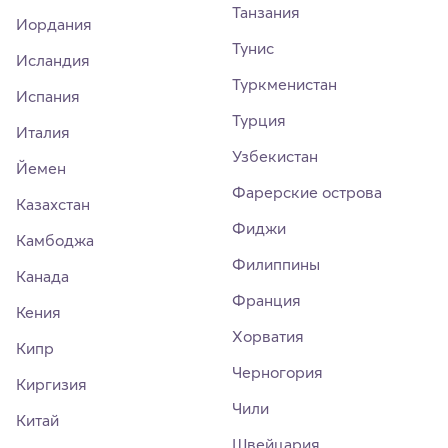
Танзания
Иордания
Тунис
Исландия
Туркменистан
Испания
Турция
Италия
Узбекистан
Йемен
Фарерские острова
Казахстан
Фиджи
Камбоджа
Филиппины
Канада
Франция
Кения
Хорватия
Кипр
Черногория
Киргизия
Чили
Китай
Швейцария