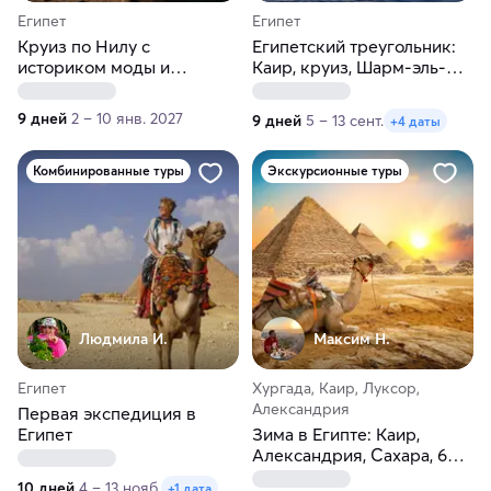
Египет
Египет
Круиз по Нилу с
Египетский треугольник:
историком моды и
Каир, круиз, Шарм-эль-
маэстро
Шейх
9 дней
2 – 10 янв. 2027
9 дней
5 – 13 сент.
+4 даты
Комбинированные туры
Экскурсионные туры
Людмила И.
Максим H.
Египет
Хургада, Каир, Луксор,
Александрия
Первая экспедиция в
Египет
Зима в Египте: Каир,
Александрия, Сахара, 6
пирамид, Луксор и море!
10 дней
4 – 13 нояб.
+1 дата