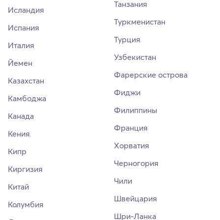
Танзания
Исландия
Туркменистан
Испания
Турция
Италия
Узбекистан
Йемен
Фарерские острова
Казахстан
Фиджи
Камбоджа
Филиппины
Канада
Франция
Кения
Хорватия
Кипр
Черногория
Киргизия
Чили
Китай
Швейцария
Колумбия
Шри-Ланка