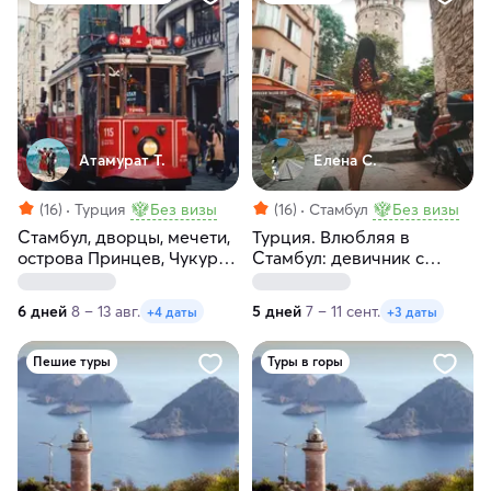
Атамурат Т.
Елена С.
(16)
Турция
Без визы
(16)
Стамбул
Без визы
Стамбул, дворцы, мечети,
Турция. Влюбляя в
острова Принцев, Чукур
Стамбул: девичник с
— сокровища Турции!
местной жительницей
6 дней
8 – 13 авг.
5 дней
7 – 11 сент.
+4 даты
+3 даты
Пешие туры
Туры в горы