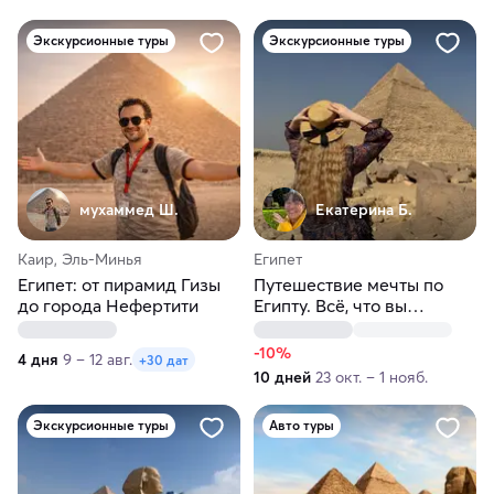
Экскурсионные туры
Экскурсионные туры
мухаммед Ш.
Екатерина Б.
Каир, Эль-Минья
Египет
Египет: от пирамид Гизы
Путешествие мечты по
до города Нефертити
Египту. Всё, что вы
мечтали увидеть
-10%
4 дня
9 – 12 авг.
+30 дат
10 дней
23 окт. – 1 нояб.
Экскурсионные туры
Авто туры