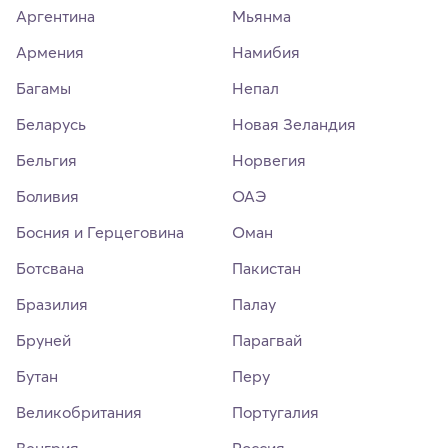
Аргентина
Мьянма
Армения
Намибия
Багамы
Непал
Беларусь
Новая Зеландия
Бельгия
Норвегия
Боливия
ОАЭ
Босния и Герцеговина
Оман
Ботсвана
Пакистан
Бразилия
Палау
Бруней
Парагвай
Бутан
Перу
Великобритания
Португалия