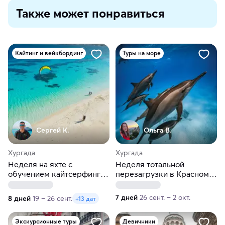
Также может понравиться
Кайтинг и вейкбординг
Туры на море
Сергей К.
Ольга В.
Хургада
Хургада
Неделя на яхте с
Неделя тотальной
обучением кайтсерфингу
перезагрузки в Красном
в Красном море!
море с дельфинами
7 дней
26 сент. – 2 окт.
8 дней
19 – 26 сент.
+13 дат
Экскурсионные туры
Девичники