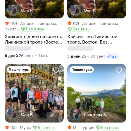
Оля Р.
Оля Р.
(10)
Анталья, Текирова,
(12)
Анталья, Текирова
Чиралы
Без визы
Без визы
Xайкинг c днём на яхте по
Хайкинг по Ликийской
Ликийской тропе (Восток).
тропе, Восток. Без
Без рюкзаков, в отелях
рюкзаков с отелями
6 дней
26 сент. – 1 окт.
5 дней
26 – 30 сент.
+7 дат
Пешие туры
Пешие туры
Оля Р.
Людмила Х.
(15)
Мугла
Без визы
(3)
Турция
Без визы