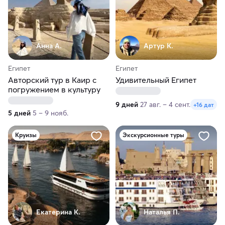
Анна А.
Артур К.
Египет
Египет
Авторский тур в Каир с
Удивительный Египет
погружением в культуру
9 дней
27 авг. – 4 сент.
+16 дат
5 дней
5 – 9 нояб.
Круизы
Экскурсионные туры
Екатерина К.
Наталья П.