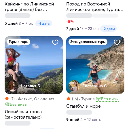
Хайкинг по Ликийской
Поход по Восточной
тропе (Запад) без
Ликийской тропе, Турция:
рюкзаков с отелями
море, горы и древняя
Ликия
-5%
5 дней
3 – 7 окт.
+4 даты
7 дней
17 – 23 окт.
+2 даты
Туры в горы
Экскурсионные туры
Наталья Б.
Екатерина С.
(7)
Фетхие, Олюдениз
(16)
Турция
Без визы
Без визы
Стамбул и море
Ликийская тропа
(самостоятельно)
9 дней
4 – 12 сент.