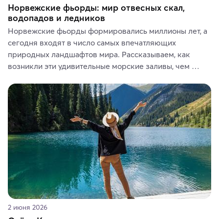
Норвежские фьорды: мир отвесных скал,
водопадов и ледников
Норвежские фьорды формировались миллионы лет, а 
сегодня входят в число самых впечатляющих 
природных ландшафтов мира. Рассказываем, как 
возникли эти удивительные морские заливы, чем 
знаменит «Король фьордов», где находятся самые 
живописные смотровые площадки и какие точки 
включить в маршрут по Норвегии.
2 июня 2026