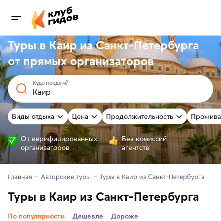
Туры в Каир из Санкт-Петербурга
от
прямых
организаторов
Куда поедем?
Виды отдыха
Цена
Продолжительность
Прожива
От верифицированных
Без комиссий
организаторов
агентств
Главная
Авторские туры
Туры в Каир из Санкт-Петербурга
Туры в Каир из Санкт-Петербурга
По популярности
Дешевле
Дороже