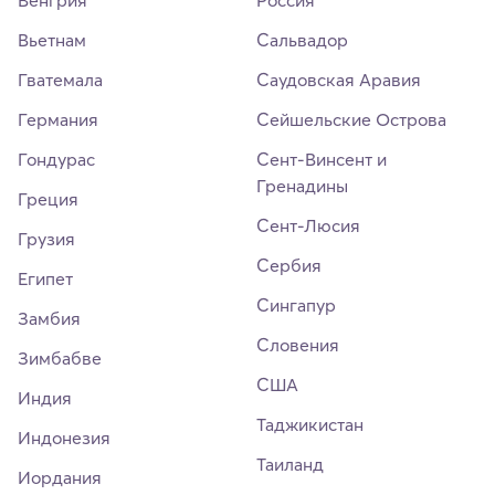
Венгрия
Россия
Вьетнам
Сальвадор
Гватемала
Саудовская Аравия
Германия
Сейшельские Острова
Гондурас
Сент-Винсент и
Гренадины
Греция
Сент-Люсия
Грузия
Сербия
Египет
Сингапур
Замбия
Словения
Зимбабве
США
Индия
Таджикистан
Индонезия
Таиланд
Иордания