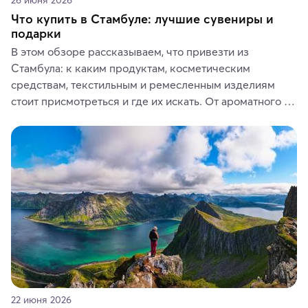
Что купить в Стамбуле: лучшие сувениры и
подарки
В этом обзоре рассказываем, что привезти из 
Стамбула: к каким продуктам, косметическим 
средствам, текстильным и ремесленным изделиям 
стоит присмотреться и где их искать. От ароматного 
кофе, специй и сладостей до мозаичных ламп, 
керамики и изделий из кожи на турецких рынках и в 
аутентичных лавках — в подарок близким или себе на 
память о путешествии.
22 июня 2026