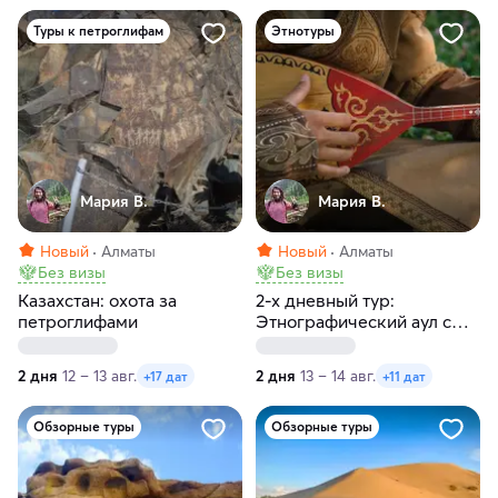
Туры к петроглифам
Этнотуры
Мария В.
Мария В.
Новый
Алматы
Новый
Алматы
Без визы
Без визы
Казахстан: охота за
2-х дневный тур:
петроглифами
Этнографический аул с
шоу-программой,
Тургеньское ущелье и
2 дня
12 – 13 авг.
2 дня
13 – 14 авг.
+17 дат
+11 дат
озеро Иссык
Обзорные туры
Обзорные туры