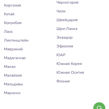
Черногория
Киргизия
Чили
Китай
Швейцария
Колумбия
Шри-Ланка
Лаос
Эквадор
Лихтенштейн
Эфиопия
Маврикий
ЮАР
Мадагаскар
Южная Корея
Макао
Южная Осетия
Малайзия
Япония
Мальдивы
Марокко