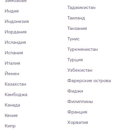
Зимбабве
Таджикистан
Индия
Таиланд
Индонезия
Танзания
Иордания
Тунис
Исландия
Туркменистан
Испания
Турция
Италия
Узбекистан
Йемен
Фарерские острова
Казахстан
Фиджи
Камбоджа
Филиппины
Канада
Франция
Кения
Хорватия
Кипр