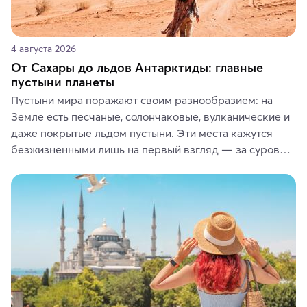
4 августа 2026
От Сахары до льдов Антарктиды: главные
пустыни планеты
Пустыни мира поражают своим разнообразием: на 
Земле есть песчаные, солончаковые, вулканические и 
даже покрытые льдом пустыни. Эти места кажутся 
безжизненными лишь на первый взгляд — за суровой 
красотой скрываются древние культуры, редкие 
животные и маршруты, которые дарят одни из самых 
ярких впечатлений от путешествий.