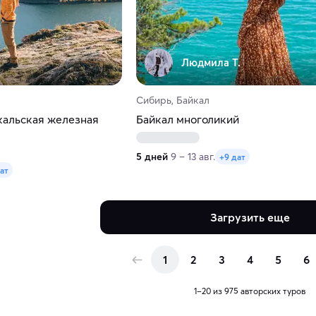
Людмила Т.
Сибирь, Байкал
кальская железная
Байкал многоликий
5 дней
9 – 13 авг.
+9 дат
ат
Загрузить еще
1
2
3
4
5
6
1–20 из 975 авторских туров