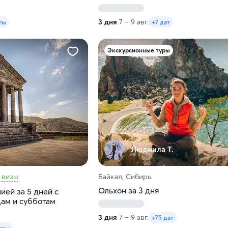
3 дня
7 – 9 авг.
ты
+7 дат
Экскурсионные туры
Людмила Т.
 визы
Байкал, Сибирь
Ольхон за 3 дня
ей за 5 дней с
цам и субботам
3 дня
7 – 9 авг.
+75 дат