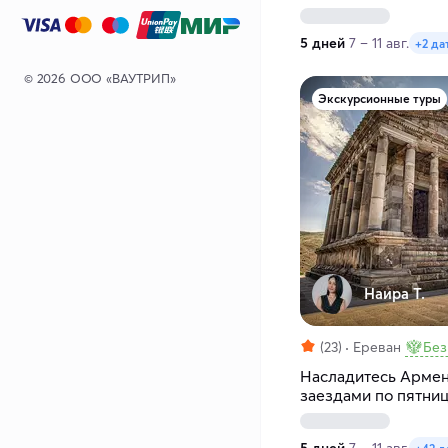
5 дней
7 – 11 авг.
+2 да
© 2026 ООО «ВАУТРИП»
Экскурсионные туры
Наира Т.
(23)
Ереван
Без
Насладитесь Армени
заездами по пятни