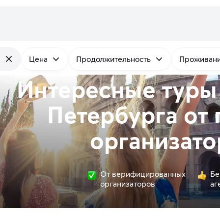
ы
Цена
Продолжительность
Проживан
Интересные туры 
Петербурга от
организато
От верифицированных
Бе
организаторов
аг