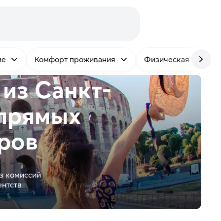
ие
Комфорт проживания
Физическая нагрузк
из Санкт-
прямых
ров
з комиссий
ентств