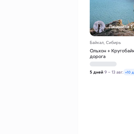
Людмила Т.
Байкал, Сибирь
Ольхон + Кругобай
дорога
5 дней
9 – 13 авг.
+10 д