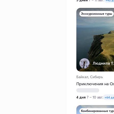
5 дней
7 – 11 авг.
+42 д
Экскурсионные туры
Людмила Т.
Байкал, Сибирь
Приключения на О
4 дня
7 – 10 авг.
+64 д
Комбинированные ту