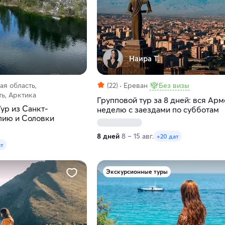
Наира Т.
ая область,
(22)
Ереван
Без визы
ь, Арктика
Групповой тур за 8 дней: вся Арм
ур из Санкт-
неделю с заездами по субботам
лию и Соловки
8 дней
8 – 15 авг.
+20 дат
ат
Экскурсионные туры