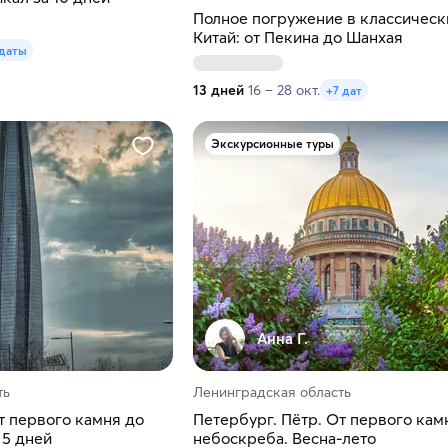
Полное погружение в классическ
Китай: от Пекина до Шанхая
 даты
13 дней
16 – 28 окт.
+7 дат
Экскурсионные туры
Анна Г.
ть
Ленинградская область
т первого камня до
Петербург. Пётр. От первого кам
 5 дней
небоскреба. Весна-лето