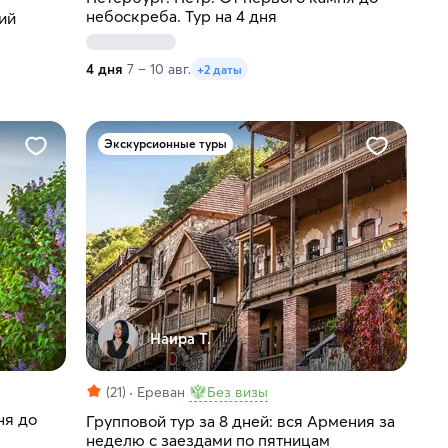
небоскреба. Тур на 4 дня
ий
4 дня
7 – 10 авг.
+2 даты
Экскурсионные туры
Наира Т.
(21)
Ереван
Без визы
ня до
Групповой тур за 8 дней: вся Армения за
неделю с заездами по пятницам