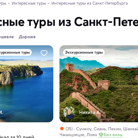
уры
Интересные туры
Интересные туры из Санкт-Петербурга
ные туры из Санкт-Пет
ешевле
Дороже
курсионные туры
Экскурсионные туры
М.
Никита А.
(35)
Сучжоу, Сиань, Пекин, Шанхай
Чжанцзяцзе, Лоян
Без визы
кал за 10 дней