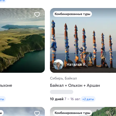
аты
Комбинированные туры
Наталья Я.
Сибирь, Байкал
льхоне
Байкал + Ольхон + Аршан
10 дней
7 – 16 авг.
аты
+2 даты
ры
Комбинированные туры