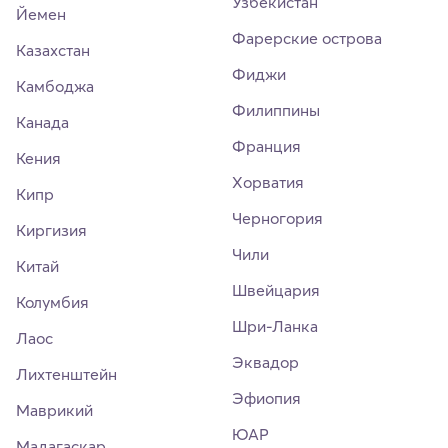
Узбекистан
Йемен
Фарерские острова
Казахстан
Фиджи
Камбоджа
Филиппины
Канада
Франция
Кения
Хорватия
Кипр
Черногория
Киргизия
Чили
Китай
Швейцария
Колумбия
Шри-Ланка
Лаос
Эквадор
Лихтенштейн
Эфиопия
Маврикий
ЮАР
Мадагаскар