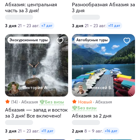
Абхазия: центральная
Разнообразная Абхазия за
часть за 3 дня!
3 дня
3 дня
21 – 23 авг.
3 дня
21 – 23 авг.
+7 дат
+11 дат
Экскурсионные туры
Автобусные туры
Виктория А.
Алексей Б.
(14)
Абхазия
Без визы
Новый
Абхазия
Без визы
Абхазия ― запад и восток
за 3 дня! Все включено!
Абхазия за 2 дня
3 дня
21 – 23 авг.
2 дня
8 – 9 авг.
+11 дат
+16 дат