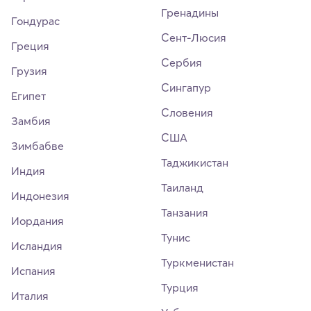
Гренадины
Гондурас
Сент-Люсия
Греция
Сербия
Грузия
Сингапур
Египет
Словения
Замбия
США
Зимбабве
Таджикистан
Индия
Таиланд
Индонезия
Танзания
Иордания
Тунис
Исландия
Туркменистан
Испания
Турция
Италия