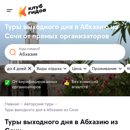
Туры выходного дня в Абхазию из
Сочи от
прямых
организаторов
Куда поедем?
до 4 дней
Виды отдыха
Цена
Проживание
К
От верифицированных
Без комиссий
организаторов
агентств
Главная
Авторские туры
Туры выходного дня в Абхазию из Сочи
Туры выходного дня в Абхазию из