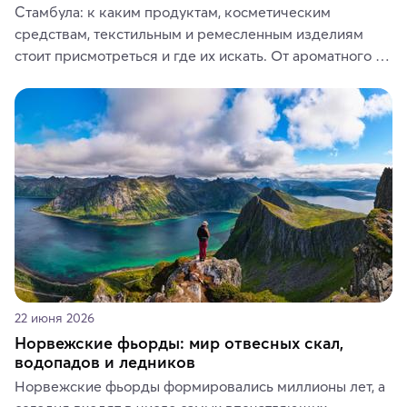
Стамбула: к каким продуктам, косметическим 
средствам, текстильным и ремесленным изделиям 
стоит присмотреться и где их искать. От ароматного 
кофе, специй и сладостей до мозаичных ламп, 
керамики и изделий из кожи на турецких рынках и в 
аутентичных лавках — в подарок близким или себе на 
память о путешествии.
22 июня 2026
Норвежские фьорды: мир отвесных скал,
водопадов и ледников
Норвежские фьорды формировались миллионы лет, а 