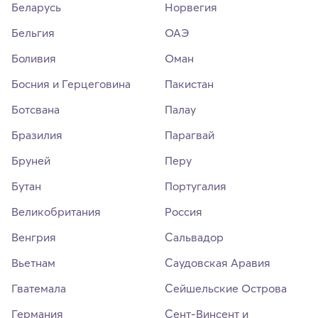
Беларусь
Норвегия
Бельгия
ОАЭ
Боливия
Оман
Босния и Герцеговина
Пакистан
Ботсвана
Палау
Бразилия
Парагвай
Бруней
Перу
Бутан
Португалия
Великобритания
Россия
Венгрия
Сальвадор
Вьетнам
Саудовская Аравия
Гватемала
Сейшельские Острова
Германия
Сент-Винсент и