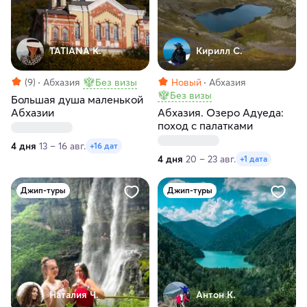
TATIANA K.
Кирилл С.
(9)
Абхазия
Без визы
Новый
Абхазия
Без визы
Большая душа маленькой
Абхазии
Абхазия. Озеро Адуеда:
поход с палатками
4 дня
13 – 16 авг.
+16 дат
4 дня
20 – 23 авг.
+1 дата
Джип-туры
Джип-туры
Наталия Ч.
Антон К.