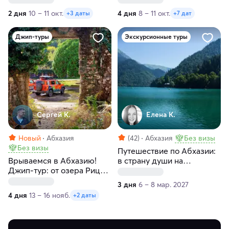
2 дня
10 – 11 окт.
4 дня
8 – 11 окт.
+3 даты
+7 дат
Джип-туры
Экскурсионные туры
Сергей К.
Елена К.
Новый
Абхазия
(42)
Абхазия
Без визы
Без визы
Путешествие по Абхазии:
Врываемся в Абхазию!
в страну души на
Джип-тур: от озера Рица
цветение мимозы
до мандариновых рощ
3 дня
6 – 8 мар. 2027
4 дня
13 – 16 нояб.
+2 даты