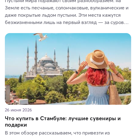
Пустыни мира поражают своим разнообразием: на 
Земле есть песчаные, солончаковые, вулканические и 
даже покрытые льдом пустыни. Эти места кажутся 
безжизненными лишь на первый взгляд — за суровой 
красотой скрываются древние культуры, редкие 
животные и маршруты, которые дарят одни из самых 
ярких впечатлений от путешествий.
26 июня 2026
Что купить в Стамбуле: лучшие сувениры и
подарки
В этом обзоре рассказываем, что привезти из 