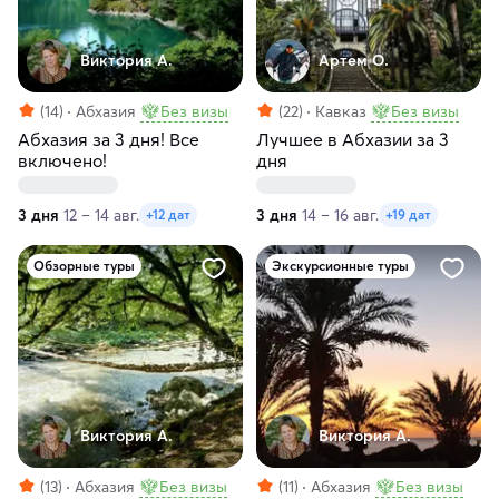
Виктория А.
Артем О.
(14)
Абхазия
Без визы
(22)
Кавказ
Без визы
Абхазия за 3 дня! Все
Лучшее в Абхазии за 3
включено!
дня
3 дня
12 – 14 авг.
3 дня
14 – 16 авг.
+12 дат
+19 дат
Обзорные туры
Экскурсионные туры
Виктория А.
Виктория А.
(13)
Абхазия
Без визы
(11)
Абхазия
Без визы