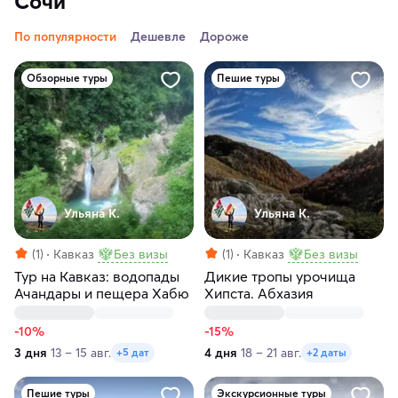
Сочи
По популярности
Дешевле
Дороже
Обзорные туры
Пешие туры
Ульяна К.
Ульяна К.
(1)
Кавказ
Без визы
(1)
Кавказ
Без визы
Тур на Кавказ: водопады
Дикие тропы урочища
Ачандары и пещера Хабю
Хипста. Абхазия
-10%
-15%
3 дня
13 – 15 авг.
4 дня
18 – 21 авг.
+5 дат
+2 даты
Пешие туры
Экскурсионные туры