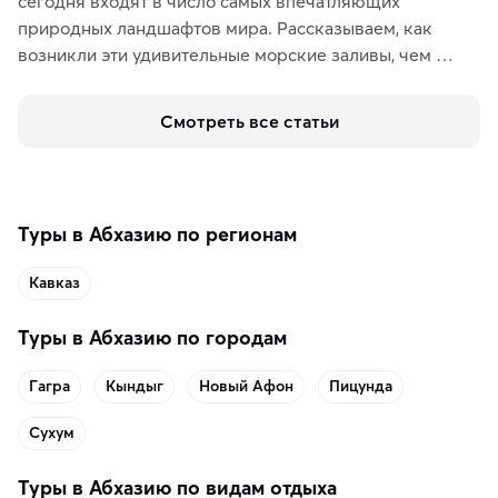
сегодня входят в число самых впечатляющих 
природных ландшафтов мира. Рассказываем, как 
возникли эти удивительные морские заливы, чем 
знаменит «Король фьордов», где находятся самые 
живописные смотровые площадки и какие точки 
Смотреть все статьи
включить в маршрут по Норвегии.
Туры в Абхазию по регионам
Кавказ
Туры в Абхазию по городам
Гагра
Кындыг
Новый Афон
Пицунда
Сухум
Туры в Абхазию по видам отдыха