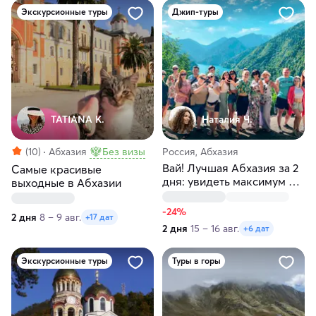
Экскурсионные туры
Джип-туры
TATIANA K.
Наталия Ч.
(10)
Абхазия
Без визы
Россия, Абхазия
Вай! Лучшая Абхазия за 2
Самые красивые
дня: увидеть максимум и
выходные в Абхазии
отдохнуть
-24%
2 дня
8 – 9 авг.
+17 дат
2 дня
15 – 16 авг.
+6 дат
Экскурсионные туры
Туры в горы