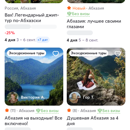
Россия, Абхазия
Новый
Абхазия
Без визы
Вах! Легендарный джип-
тур по-Абхазски
Абхазия: лучшее своими
глазами
-25%
4 дня
3 – 6 сент.
4 дня
5 – 8 сент.
+7 дат
Экскурсионные туры
Экскурсионные туры
Виктория А.
Гор Т.
(11)
Абхазия
Без визы
(8)
Абхазия
Без визы
Абхазия на выходные! Все
Душевная Абхазия за 4
включено!
дня